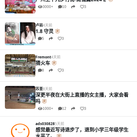
3000+
10
3
卢岩
4天前
1.8 守灵
5
3
Fremont
4天前
猜火车
8
3
苏荃
8天前
深更半夜在大街上直播的女主播，大家会看
吗
1000+
12
3
ads030828
5天前
感觉最近写诗退步了，退到小学三年级学生
水平了。