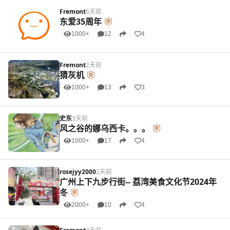
Fremont
6天前
东爱35周年
1000+
12
4
Fremont
2天前
猜灰机
1000+
13
3
史东
3天前
风之谷的娜乌西卡。。。
1000+
17
4
rosejyy2000
2天前
广州上下九步行街-- 荔湾美食文化节2024年
冬
2000+
10
4