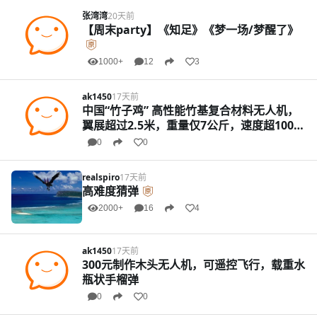
张湾湾
20天前
【周末party】《知足》《梦一场/梦醒了》
1000+
12
3
ak1450
17天前
中国“竹子鸡” 高性能竹基复合材料无人机，
翼展超过2.5米，重量仅7公斤，速度超100公
里/小时
0
0
realspiro
17天前
高难度猜弹
2000+
16
4
ak1450
17天前
300元制作木头无人机，可遥控飞行，载重水
瓶状手榴弹
0
0