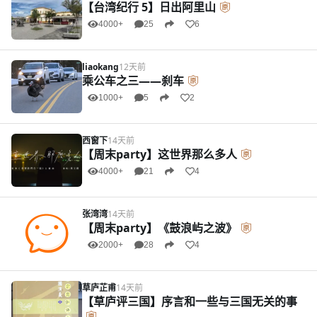
【台湾纪行 5】日出阿里山
4000+
25
6
liaokang
12天前
乘公车之三——刹车
1000+
5
2
西窗下
14天前
【周末party】这世界那么多人
4000+
21
4
张湾湾
14天前
【周末party】《鼓浪屿之波》
2000+
28
4
草庐芷甫
14天前
【草庐评三国】序言和一些与三国无关的事