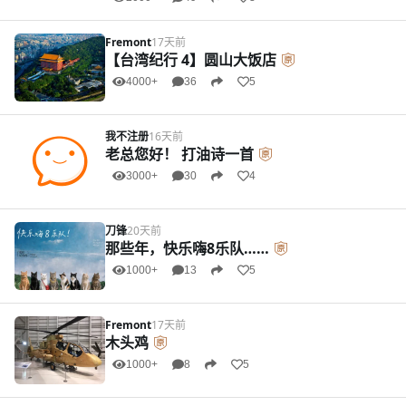
Fremont
17天前
【台湾纪行 4】圆山大饭店
4000+
36
5
我不注册
16天前
老总您好！ 打油诗一首
3000+
30
4
刀锋
20天前
那些年，快乐嗨8乐队……
1000+
13
5
Fremont
17天前
木头鸡
1000+
8
5