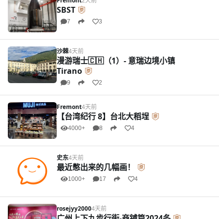
Fremont
2天前
SBST
7
3
沙棘
4天前
漫游瑞士🇨🇭（1）- 意瑞边境小镇
Tirano
9
2
Fremont
4天前
【台湾纪行 8】台北大稻埕
4000+
8
4
史东
4天前
最近憋出来的几幅画！
1000+
17
4
rosejyy2000
4天前
广州上下九步行街-商铺篇2024冬