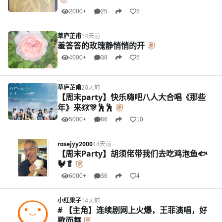
2000+
25
5
草庐芷甫
14天前
羞答答的玫瑰静悄悄的开
4000+
38
5
草庐芷甫
20天前
【周末party】快乐嗨吧八人大合唱《那些
年》来💃💃🎊🕺🕺
5000+
86
10
rosejyy2000
14天前
【周末Party】胡须佬带我们去吃鸡泡鱼🐟
🐓🥬
6000+
36
4
小红果子
14天前
# 【主角】连续剧网上火爆，王菲演唱，好
歌而舞