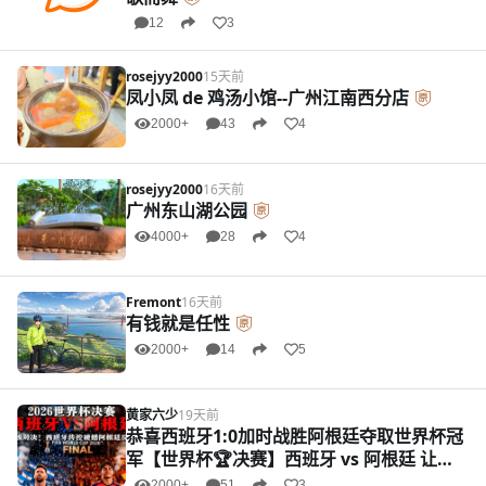
12
3
rosejyy2000
15天前
凤小凤 de 鸡汤小馆--广州江南西分店
2000+
43
4
rosejyy2000
16天前
广州东山湖公园
4000+
28
4
Fremont
16天前
有钱就是任性
2000+
14
5
黄家六少
19天前
恭喜西班牙1:0加时战胜阿根廷夺取世界杯冠
军【世界杯🏆决赛】西班牙 vs 阿根廷 让球
盘
2000+
51
3