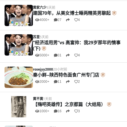
黄家六少
3天前
建国70年，从美女博士睡两精英男聊起
4000+
27
4
苏荃
5天前
“经济适用男”vs 高富帅：我29岁那年的情事
(下)
5000+
31
4
rosejyy2000
20小时前
秦小鲜--陕西特色面食广州专门店
2000+
11
2
黄不黄
1天前
【嗨吧英雄传】之京都篇（大结局）
1000+
16
3