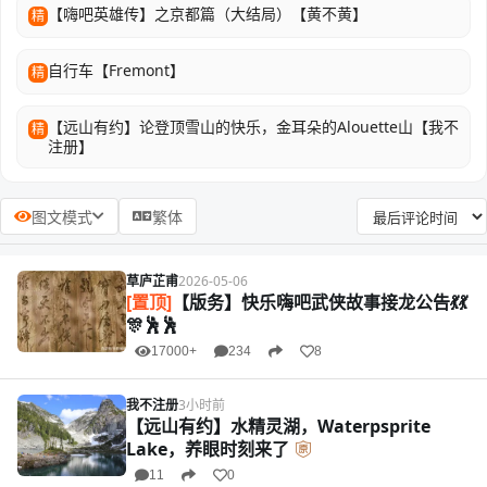
【嗨吧英雄传】之京都篇（大结局）【黄不黄】
精
自行车【Fremont】
精
【远山有约】论登顶雪山的快乐，金耳朵的Alouette山【我不
精
注册】
图文模式
繁体
草庐芷甫
2026-05-06
[置顶]
【版务】快乐嗨吧武侠故事接龙公告💃💃
🎊🕺🕺
17000+
234
8
我不注册
3小时前
【远山有约】水精灵湖，Waterpsprite
Lake，养眼时刻来了
11
0