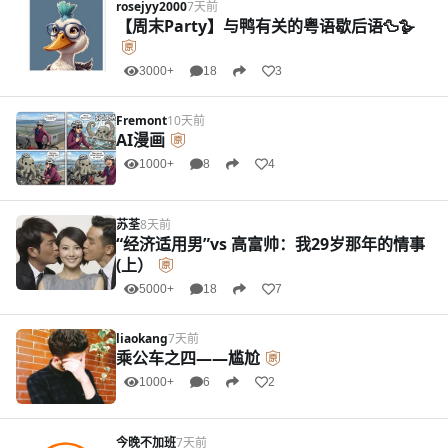
rosejyy2000
7天前
【周末Party】与鸭有关的粤语歇后语🦆🪿
3000+
18
3
Fremont
10天前
AI漫画
1000+
8
4
苏荃
8天前
“经济适用男”vs 高富帅：我29岁那年的情事
(上）
5000+
18
7
liaokang
7天前
乘公车之四——尴尬
1000+
6
2
今晚不加班
7天前