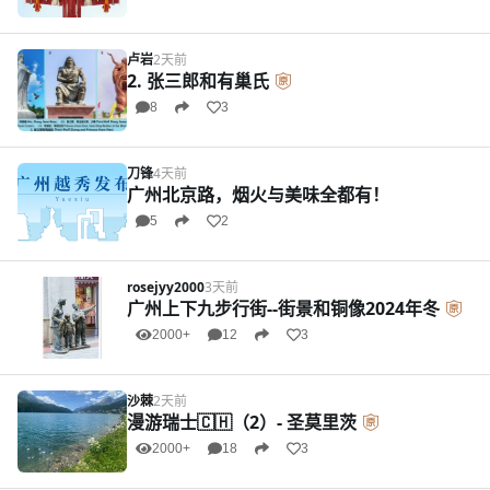
卢岩
2天前
2. 张三郎和有巢氏
8
3
刀锋
4天前
广州北京路，烟火与美味全都有！
5
2
rosejyy2000
3天前
广州上下九步行街--街景和铜像2024年冬
2000+
12
3
沙棘
2天前
漫游瑞士🇨🇭（2）- 圣莫里茨
2000+
18
3