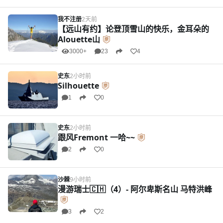
我不注册
2天前
【远山有约】论登顶雪山的快乐，金耳朵的
Alouette山
3000+
23
4
史东
2小时前
Silhouette
1
0
史东
2小时前
跟风Fremont 一哈~~
2
0
沙棘
9小时前
漫游瑞士🇨🇭（4）- 阿尔卑斯名山 马特洪峰
3
2