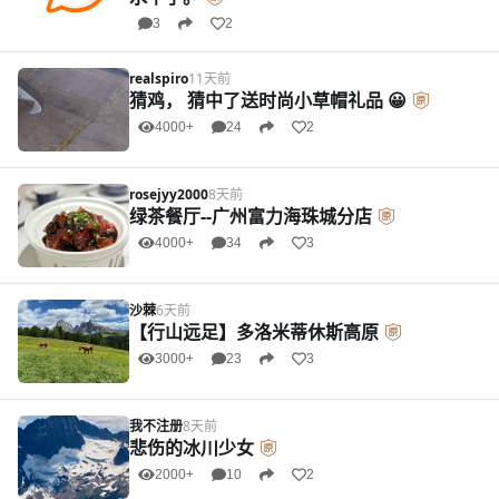
3
2
realspiro
11天前
猜鸡， 猜中了送时尚小草帽礼品 😀
4000+
24
2
rosejyy2000
8天前
绿茶餐厅--广州富力海珠城分店
4000+
34
3
沙棘
6天前
【行山远足】多洛米蒂休斯高原
3000+
23
3
我不注册
8天前
悲伤的冰川少女
2000+
10
2