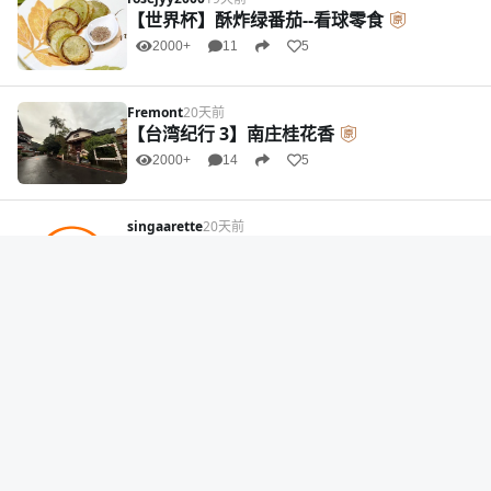
【世界杯】酥炸绿番茄--看球零食
2000+
11
5
Fremont
20天前
【台湾纪行 3】南庄桂花香
2000+
14
5
singaarette
20天前
【周末party】《知足》
1000+
10
4
realspiro
21天前
猜舷号
9
3
这是要发a啊
20天前
【周末party】一曲相思