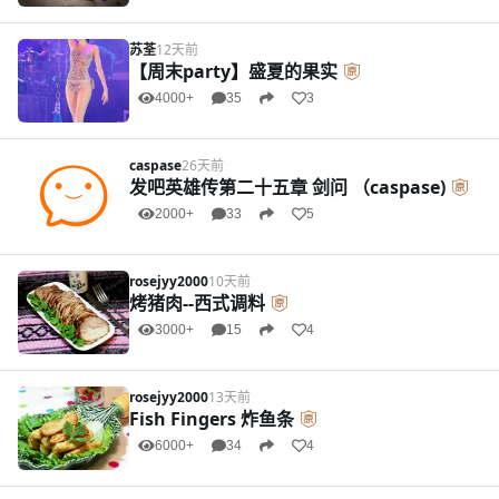
苏荃
12天前
【周末party】盛夏的果实
4000+
35
3
caspase
26天前
发吧英雄传第二十五章 剑问 （caspase)
2000+
33
5
rosejyy2000
10天前
烤猪肉--西式调料
3000+
15
4
rosejyy2000
13天前
Fish Fingers 炸鱼条
6000+
34
4