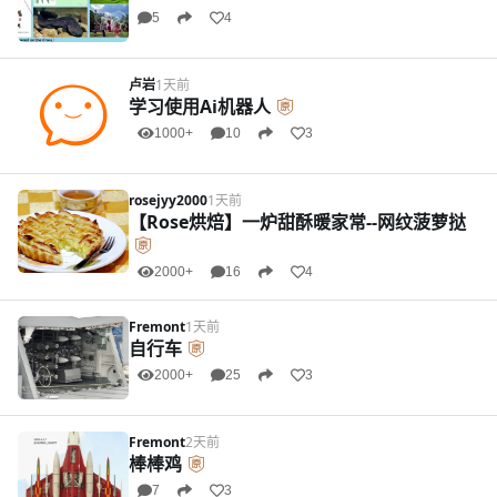
5
4
卢岩
1天前
学习使用Ai机器人
1000+
10
3
rosejyy2000
1天前
【Rose烘焙】一炉甜酥暖家常--网纹菠萝挞
2000+
16
4
Fremont
1天前
自行车
2000+
25
3
Fremont
2天前
棒棒鸡
7
3