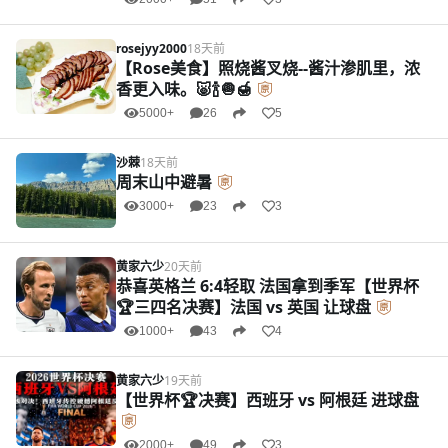
rosejyy2000
18天前
【Rose美食】照烧酱叉烧--酱汁渗肌里，浓
香更入味。🐷🍾🧅🍯
5000+
26
5
沙棘
18天前
周末山中避暑
3000+
23
3
黄家六少
20天前
恭喜英格兰 6:4轻取 法国拿到季军【世界杯
🏆三四名决赛】法国 vs 英国 让球盘
1000+
43
4
黄家六少
19天前
【世界杯🏆决赛】西班牙 vs 阿根廷 进球盘
2000+
49
3