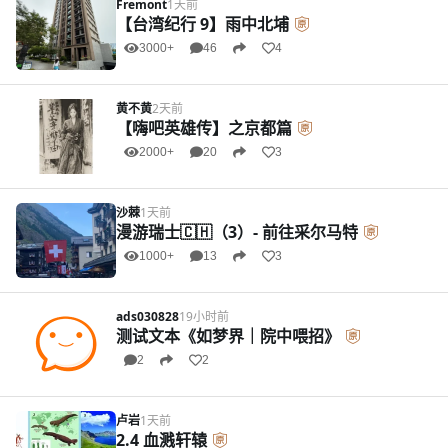
Fremont
1天前
【台湾纪行 9】雨中北埔
3000+
46
4
黄不黄
2天前
【嗨吧英雄传】之京都篇
2000+
20
3
沙棘
1天前
漫游瑞士🇨🇭（3）- 前往采尔马特
1000+
13
3
ads030828
19小时前
测试文本《如梦界｜院中喂招》
2
2
卢岩
1天前
2.4 血溅轩辕