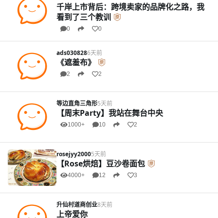
千岸上市背后：跨境卖家的品牌化之路，我
看到了三个教训
0
0
ads030828
6天前
《遮羞布》
2
2
等边直角三角形
5天前
【周末Party】我站在舞台中央
1000+
10
2
rosejyy2000
5天前
【Rose烘焙】豆沙卷面包
4000+
12
3
升仙村道商创业
8天前
上帝爱你