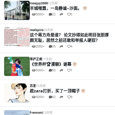
rosejyy2000
12天前
羊城喧嚣，一岛静谧--沙面。
5000+
21
5
realspiro
24天前
这个蒋方舟是谁？ 论文抄得如此明目张胆厚
颜无耻，居然之前还敢和举报人硬怼？
2000+
25
4
草庐芷甫
17天前
《世界杯🏆漫聊》谢幕
5000+
55
7
苏荃
15天前
趁zara打折，买了一顶帽子
5000+
62
9
Fremont
13天前