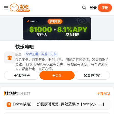
登录
注册
快乐嗨吧
草庐芷甫
苏荃
史东
版主：
杂论闲侃，包罗万象，雅俗共赏。 围炉品茗谈情愫，踏雪作歌论
英雄。 愿快乐嗨吧 每天都有笑声， 每帖都有温度， 每个进来的
人，都能带走一点好心情。
创建帖子
关注
屏蔽频道
精华帖
全部精华
DIGEST
【Rose烘焙】一炉甜酥暖家常--网纹菠萝挞【rosejyy2000】
精