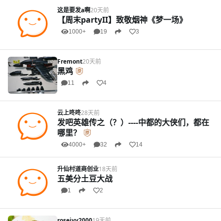
这是要发a啊
20天前
【周末partyII】致敬烟神《梦一场》
1000+
19
3
Fremont
20天前
黑鸡
11
4
云上咚咚
28天前
发吧英雄传之（？）----中都的大侠们，都在
哪里？
4000+
32
14
升仙村道商创业
18天前
五美分土豆大战
1
2
rosejyy2000
19天前