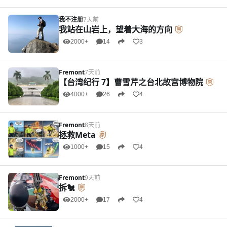
我不注册
7天前
我站在山岩上，望着大海的方向
2000+
14
3
Fremont
7天前
【台湾纪行 7】曹雪芹之台北故宫博物院
4000+
26
4
Fremont
8天前
拯救Meta
1000+
15
4
Fremont
9天前
拆🐔
2000+
17
4