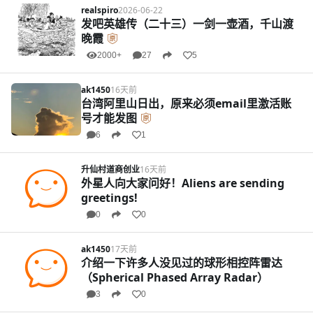
realspiro
2026-06-22
发吧英雄传（二十三）一剑一壶酒，千山渡
晚霞
2000+
27
5
ak1450
16天前
台湾阿里山日出，原来必须email里激活账
号才能发图
6
1
升仙村道商创业
16天前
外星人向大家问好！Aliens are sending
greetings!
0
0
ak1450
17天前
介绍一下许多人没见过的球形相控阵雷达
（Spherical Phased Array Radar）
3
0