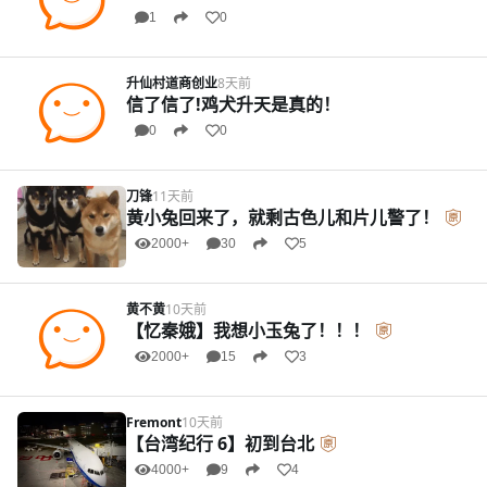
1
0
升仙村道商创业
8天前
信了信了!鸡犬升天是真的！
0
0
刀锋
11天前
黄小兔回来了，就剩古色儿和片儿警了！
2000+
30
5
黄不黄
10天前
【忆秦娥】我想小玉兔了！！！
2000+
15
3
Fremont
10天前
【台湾纪行 6】初到台北
4000+
9
4