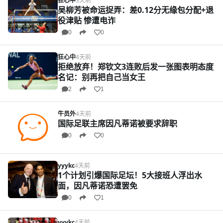
狂心中
3天前
吴柳芳被命运捉弄：差0.12分无缘包分配+退
役津贴 惨遭电诈
0
0
狂心中
4天前
拒绝放弃！郑钦文3连败后发一张图表明态度
名记：别再把自己当女王
2
1
牛员外
4天前
国际足联主席因凡蒂诺被要求辞职
0
0
yyykc
4天前
1个计划引爆国际足坛！5大接班人浮出水
面，因凡蒂诺恐遭罢免
0
1
yyykc
4天前