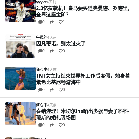
yyykc
4天前
2.3亿提款机！皇马要买迪奥曼德、罗德里，
全靠这座金矿？
0
1
牛员外
4天前
因凡蒂诺，别太过火了
0
0
狂心中
4天前
TNT女主持结束世界杯工作后度假，她身着
紫色比基尼畅游海中
0
0
狂心中
4天前
喜结连理！米切尔ins晒出多张与妻子科科-
琼斯的婚礼现场图
0
0