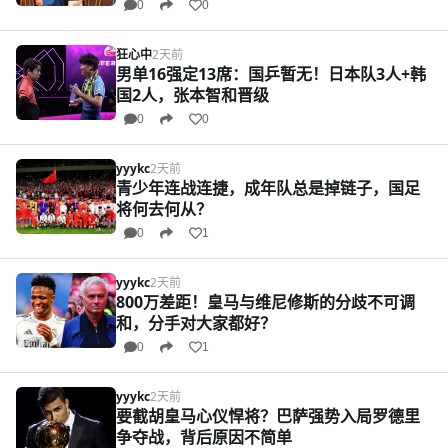
0
0
狂心中
2天前
男单16强定13席：国乒暂无！日本队3人+韩
国2人，张本智和晋级
0
0
yyykc
2天前
青少年连战连捷，成年队总是掉链子，国足
将何去何从？
0
1
yyykc
2天前
800万差距！皇马与维尼修斯的分歧不可调
和，分手对大家都好？
0
1
yyykc
2天前
要截胡皇马心仪悍将？巴萨强势入局罗德里
争夺战，背后原因不简单