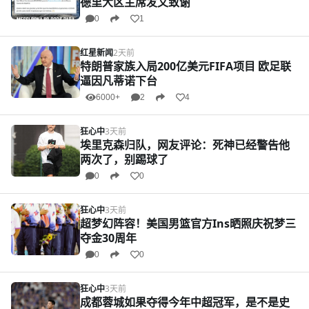
德里大区主席发文致谢
0
1
红星新闻
2天前
特朗普家族入局200亿美元FIFA项目 欧足联
逼因凡蒂诺下台
6000+
2
4
狂心中
3天前
埃里克森归队，网友评论：死神已经警告他
两次了，别踢球了
0
0
狂心中
3天前
超梦幻阵容！美国男篮官方Ins晒照庆祝梦三
夺金30周年
0
0
狂心中
3天前
成都蓉城如果夺得今年中超冠军，是不是史