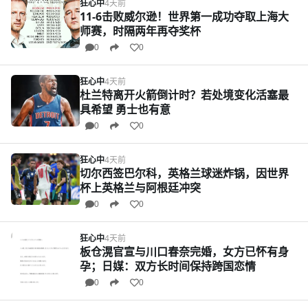
狂心中
4天前
11-6击败威尔逊！世界第一成功夺取上海大
师赛，时隔两年再夺奖杯
0
0
狂心中
4天前
杜兰特离开火箭倒计时？若处境变化活塞最
具希望 勇士也有意
0
0
狂心中
4天前
切尔西签巴尔科，英格兰球迷炸锅，因世界
杯上英格兰与阿根廷冲突
0
0
狂心中
4天前
板仓滉官宣与川口春奈完婚，女方已怀有身
孕；日媒：双方长时间保持跨国恋情
0
0