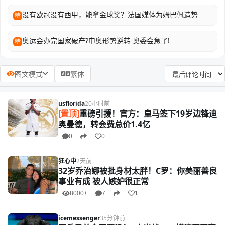
没有欧冠没有西甲，能拿金球奖？法国媒体为姆巴佩造势
精
奥运会办完国家破产?申奥形势逆转 奥委会急了!
精
图文模式
繁体
usflorida
20小时前
[置顶]
重磅引援！官方：皇马签下19岁边锋迪
奥曼德，转会费总价1.4亿
0
0
狂心中
2天前
32岁乔治娜被批身材太胖！C罗：你美丽善良
事业有成 被人嫉妒很正常
8000+
7
1
icemessenger
35分钟前