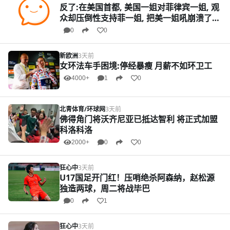
反了:在美国首都, 美国一姐对菲律宾一姐, 观
众却压倒性支持菲一姐, 把美一姐吼崩溃了
0
0
新欧洲
3天前
女环法车手困境:停经暴瘦 月薪不如环卫工
4000+
1
0
北青体育/环球网
3天前
佛得角门将沃齐尼亚已抵达智利 将正式加盟
科洛科洛
2000+
0
0
狂心中
3天前
U17国足开门红！压哨绝杀阿森纳，赵松源
独造两球，周二将战毕巴
0
1
狂心中
3天前