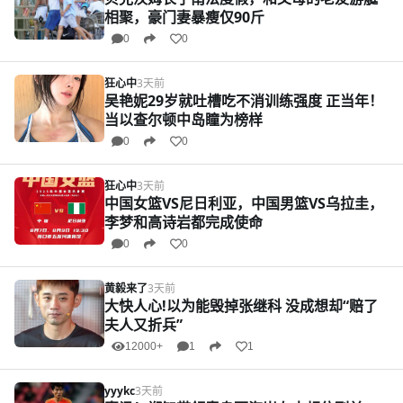
相聚，豪门妻暴瘦仅90斤
0
0
狂心中
3天前
吴艳妮29岁就吐槽吃不消训练强度 正当年！
当以查尔顿中岛瞳为榜样
0
0
狂心中
3天前
中国女篮VS尼日利亚，中国男篮VS乌拉圭，
李梦和高诗岩都完成使命
0
0
黄毅来了
3天前
大快人心!以为能毁掉张继科 没成想却“赔了
夫人又折兵”
12000+
1
1
yyykc
3天前