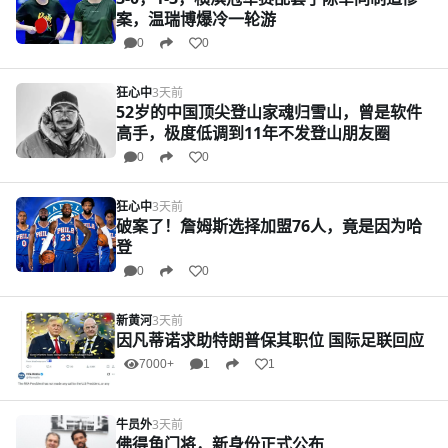
案，温瑞博爆冷一轮游
0
0
狂心中
3天前
52岁的中国顶尖登山家魂归雪山，曾是软件
高手，极度低调到11年不发登山朋友圈
0
0
狂心中
3天前
破案了！詹姆斯选择加盟76人，竟是因为哈
登
0
0
新黄河
3天前
因凡蒂诺求助特朗普保其职位 国际足联回应
7000+
1
1
牛员外
3天前
佛得角门将，新身份正式公布