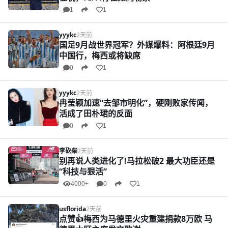
1
1
yyykc
2天前
国足9月战世界冠军？外媒爆料：阿根廷9月
中国行，梅西或将缺席
0
1
yyykc
2天前
冉莹颖加速“去邹市明化”，硬刚败家传闻，
活成了田朴珺的反面
0
1
李砍柴
2天前
别再说人类进化了!马拉松破2 最大功臣还是
“科技与狠活”
4000+
0
1
usflorida
2天前
点赞👍梅西为马德里火灾重建捐款8万欧 马