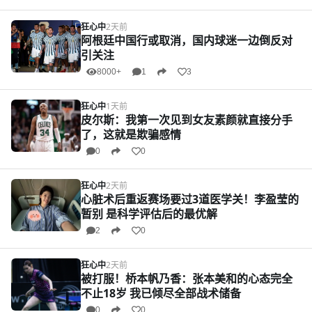
狂心中
2天前
阿根廷中国行或取消，国内球迷一边倒反对
引关注
8000+
1
3
狂心中
1天前
皮尔斯：我第一次见到女友素颜就直接分手
了，这就是欺骗感情
0
0
狂心中
2天前
心脏术后重返赛场要过3道医学关！李盈莹的
暂别 是科学评估后的最优解
2
0
狂心中
2天前
被打服！桥本帆乃香：张本美和的心态完全
不止18岁 我已倾尽全部战术储备
0
0