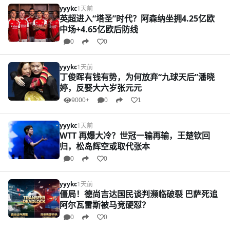
yyykc
1天前
英超进入“塔圣”时代？阿森纳坐拥4.25亿欧
中场+4.65亿欧后防线
0
0
yyykc
1天前
丁俊晖有钱有势，为何放弃“九球天后”潘晓
婷，反娶大六岁张元元
9000+
0
1
yyykc
1天前
WTT 再爆大冷？世冠一输再输，王楚钦回
归，松岛辉空或取代张本
0
0
yyykc
1天前
僵局！德尚吉达国民谈判濒临破裂 巴萨死追
阿尔瓦雷斯被马竞硬怼？
0
0