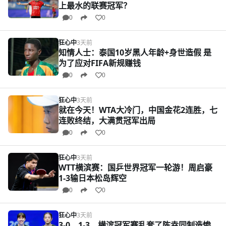
上最水的联赛冠军？
0
0
狂心中
3天前
知情人士：泰国10岁黑人年龄+身世造假 是
为了应对FIFA新规赚钱
0
0
狂心中
3天前
就在今天！WTA大冷门，中国金花2连胜，七
连败终结，大满贯冠军出局
0
0
狂心中
3天前
WTT横滨赛：国乒世界冠军一轮游！周启豪
1-3输日本松岛辉空
0
0
狂心中
3天前
3-0，1-3，横滨冠军赛乱套了陈幸同制造惨