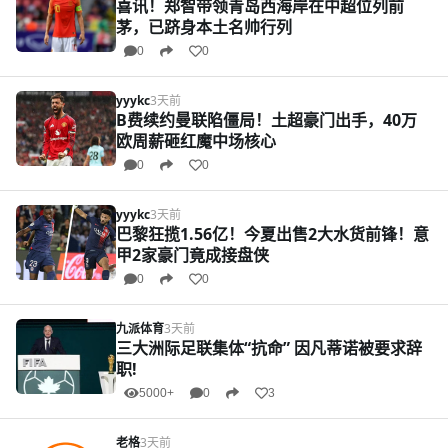
喜讯！郑智带领青岛西海岸在中超位列前
茅，已跻身本土名帅行列
0
0
yyykc
3天前
B费续约曼联陷僵局！土超豪门出手，40万
欧周薪砸红魔中场核心
0
0
yyykc
3天前
巴黎狂揽1.56亿！今夏出售2大水货前锋！意
甲2家豪门竟成接盘侠
0
0
九派体育
3天前
三大洲际足联集体“抗命” 因凡蒂诺被要求辞
职!
5000+
0
3
老格
3天前