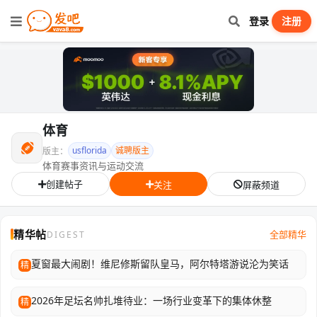
登录
注册
体育
usflorida
诚聘版主
版主：
体育赛事资讯与运动交流
创建帖子
关注
屏蔽频道
精华帖
全部精华
DIGEST
夏窗最大闹剧！维尼修斯留队皇马，阿尔特塔游说沦为笑话
精
2026年足坛名帅扎堆待业：一场行业变革下的集体休整
精