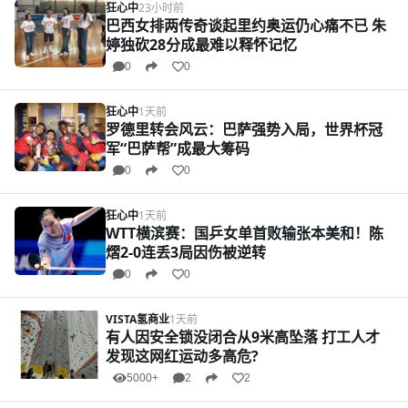
狂心中
23小时前
巴西女排两传奇谈起里约奥运仍心痛不已 朱
婷独砍28分成最难以释怀记忆
0
0
狂心中
1天前
罗德里转会风云：巴萨强势入局，世界杯冠
军“巴萨帮”成最大筹码
0
0
狂心中
1天前
WTT横滨赛：国乒女单首败输张本美和！陈
熠2-0连丢3局因伤被逆转
0
0
VISTA氢商业
1天前
有人因安全锁没闭合从9米高坠落 打工人才
发现这网红运动多高危?
5000+
2
2