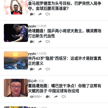
皇马视罗德里为头号目标，巴萨突然入局争
夺，金球后腰花落谁家？
0
1
yyykc
7小时前
绝境翻盘！国乒两小将逆天救主，横滨赛场
打出新生代血性
0
1
yyykc
7小时前
林丹43岁“隐居”西班牙：这或许才是财富真
正的意义
0
1
狂心中
1天前
董路遭炮轰：嘴巴放干净点！你毁了这帮有
天赋的孩子 中国足球有你没戏
5000+
1
1