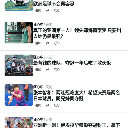
欧洲足球不会再容忍
0
1
狂心中
3天前
真正的亚洲第一人！领先郑海霞李梦 只要出
去她仍是最强？
0
0
狂心中
3天前
最有钱的球队，夺冠一年后吃了散伙饭
0
0
狂心中
3天前
张本智和：两连冠难度大！希望决赛是两名
日本球员，盼兄妹同夺冠
0
0
狂心中
3天前
亚洲新一姐！伊埃拉华盛顿夺冠封王，拿下