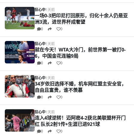
狂心中
1天前
一场0-3把印尼打回原形，归化十余人仍是亚
洲3流，进世界杯成奢望
0
0
狂心中
1天前
就在今天！WTA大冷门，前世界第一被打0-
6，中国金花连输9局
0
0
狂心中
1天前
34岁依旧选择不婚，机车网红盟主安全官，
自由且富贵，谁不羡慕
0
0
狂心中
1天前
连入4球逆转！迈阿密4-2获北美联盟杯开门
红 队长2射1传+生涯已进921球
0
0