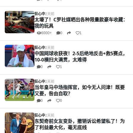
狂心中
2天前
太壕了！C罗社媒晒出各种限量款豪车收藏：
我的玩具
6000+
0
1
狂心中
2天前
中国网球收获夜！2-5后绝地反击+救5赛点，
10-0横扫大满贯，太难得
0
1
狂心中
2天前
当年皇马中场指挥官，如今无人问津！既要
又要，咎由自取？
0
0
狂心中
2天前
东契奇前女友变卦，撤销诉讼希望私了！为
了利益最大化，毫无底线