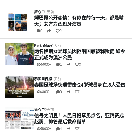
狂心中
1天前
姆巴佩公开恋情：有你在的每一天，都是晴
天；女方为西班牙演员
0
0
PerthNow
1天前
两名伊朗女足球员因拒唱国歌被称叛徒 如今
正式成为澳洲公民
5000+
1
3
泰国网传媒
1天前
泰国足球场突遭雷击:24岁球员身亡,8人受伤
4000+
0
1
狂心中
2天前
信号太明显！人民日报罕见点名，亚锦赛成
赵勇、排管最后救命稻草
5000+
4
1