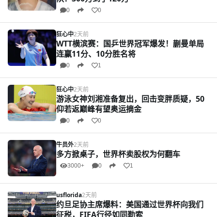
0
0
狂心中
2天前
WTT横滨赛：国乒世界冠军爆发！蒯曼单局
连赢11分、10分胜名将
0
1
狂心中
2天前
游泳女神刘湘准备复出，回击变胖质疑，50
仰若返巅峰有望奥运摘金
0
0
牛员外
2天前
多方掀桌子，世界杯卖股权为何翻车
3000+
0
1
usflorida
2天前
约旦足协主席爆料：美国通过世界杯向我们
征税，FIFA行径如同勒索