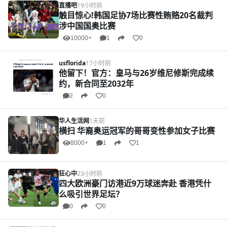
直播吧
19小时前
触目惊心!韩国足协7场比赛性贿赂20名裁判
涉中国国奥比赛
10000+
1
0
usflorida
17小时前
他留下！官方：皇马与26岁维尼修斯完成续
约，新合同至2032年
2
0
华人生活网
1天前
横扫 华裔奥运冠军的哥哥变性参加女子比赛
8000+
1
1
狂心中
23小时前
四大欧洲豪门访港近9万球迷奔赴 香港凭什
么吸引世界足坛？
0
0