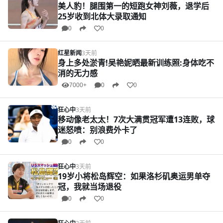
美人豹！腿围第一的短跑女神刘薇，退学后
25岁收到北体大录取通知
0
0
红星新闻
3天前
身上多处淤青!吴艳妮晒最新训练照:身体吃不
消的无力感
7000+
0
0
狂心中
3天前
移动像老太太！7次大满贯冠军遭13连败，球
迷怒喷：别浪费外卡了
0
0
狂心中
3天前
19岁小将松岛辉空：如果洛杉矶奥运男单夺
冠，我就当场退役
0
0