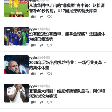
牛员外
8小时前
从清华附中走出的“非典型”高中锋：赵松源
替补60秒传射，U17国足逆转勒沃库森
0
0
yyykc
13小时前
没有欧冠没有西甲，能拿金球奖？法国媒体
为姆巴佩造势
0
1
yyykc
13小时前
2026年足坛名帅扎堆待业：一场行业变革下
的集体休整
0
1
yyykc
13小时前
夏窗最大闹剧！维尼修斯留队皇马，阿尔特
塔游说沦为笑话
0
1