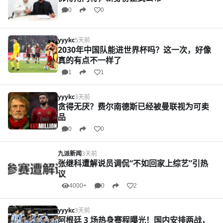
0
0
yyykc
5天前
2030年中国队能进世界杯吗？这一次，好像
真的有点不一样了
1
1
yyykc
3天前
贪得无厌？费尔南德斯已经被曼联视为可卖
品
0
0
九派新闻
3天前
张继科遭解说员调侃“不如回家上综艺”引热
议
4000+
0
2
yyykc
3天前
阿根廷 3 场热身赛程曝光！国内安排两战，