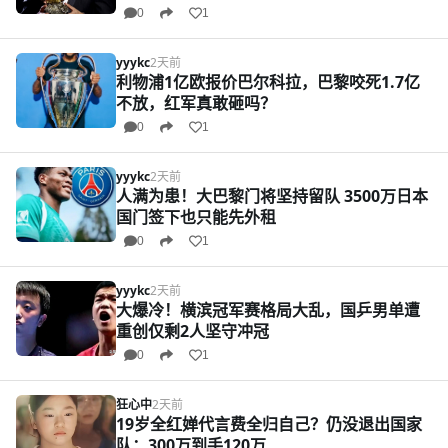
0
1
yyykc
2天前
利物浦1亿欧报价巴尔科拉，巴黎咬死1.7亿
不放，红军真敢砸吗？
0
1
yyykc
2天前
人满为患！大巴黎门将坚持留队 3500万日本
国门签下也只能先外租
0
1
yyykc
2天前
大爆冷！横滨冠军赛格局大乱，国乒男单遭
重创仅剩2人坚守冲冠
0
1
狂心中
2天前
19岁全红婵代言费全归自己？仍没退出国家
队：300万到手120万