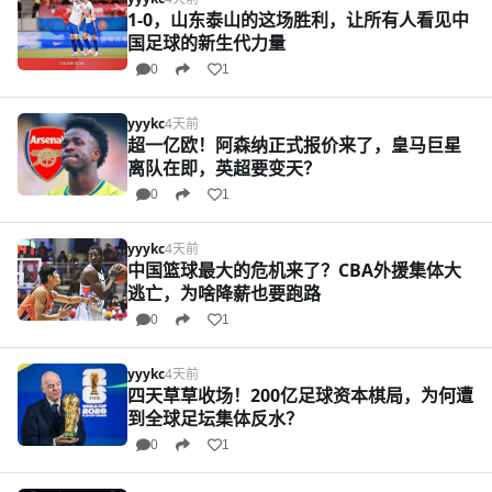
1-0，山东泰山的这场胜利，让所有人看见中
国足球的新生代力量
0
1
yyykc
4天前
超一亿欧！阿森纳正式报价来了，皇马巨星
离队在即，英超要变天？
0
1
yyykc
4天前
中国篮球最大的危机来了？CBA外援集体大
逃亡，为啥降薪也要跑路
0
1
yyykc
4天前
四天草草收场！200亿足球资本棋局，为何遭
到全球足坛集体反水？
0
1