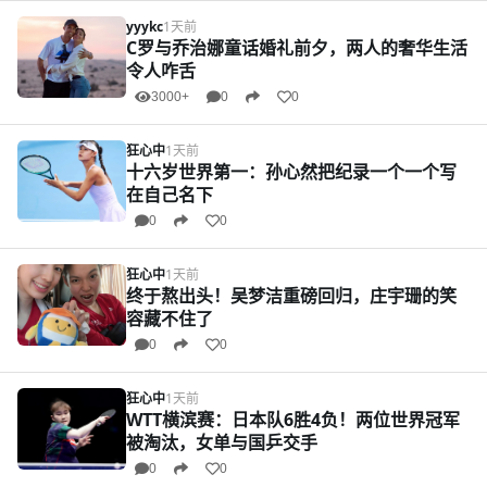
yyykc
1天前
C罗与乔治娜童话婚礼前夕，两人的奢华生活
令人咋舌
3000+
0
0
狂心中
1天前
十六岁世界第一：孙心然把纪录一个一个写
在自己名下
0
0
狂心中
1天前
终于熬出头！吴梦洁重磅回归，庄宇珊的笑
容藏不住了
0
0
狂心中
1天前
WTT横滨赛：日本队6胜4负！两位世界冠军
被淘汰，女单与国乒交手
0
0