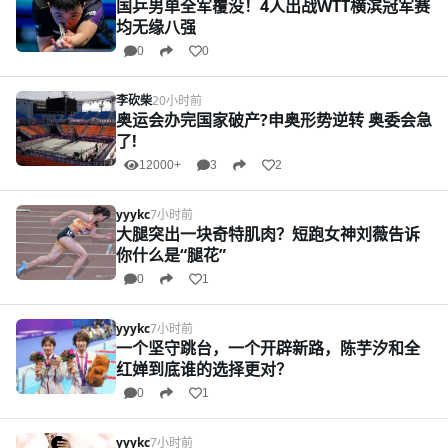
国乒男单全军覆没！4人出战WTT横滨冠军赛
均无缘八强
0
0
李砍柴
20小时前
奥运会办完国家破产?申奥形势逆转 奥委会急
了!
12000+
3
2
yyykc
7小时前
大腿突出一块奇特肌肉？短跑女神刘薇告诉
你什么是“腿花”
0
1
yyykc
7小时前
一个坚守跳台，一个开辟新路，陈芋汐和全
红婵到底谁的选择更对？
0
1
yyykc
7小时前