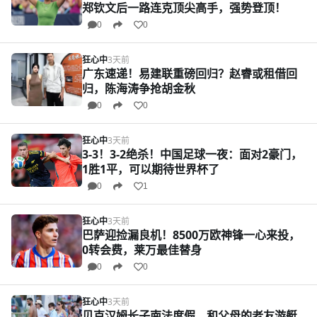
郑钦文后一路连克顶尖高手，强势登顶！
0
0
狂心中
3天前
广东速递！易建联重磅回归？赵睿或租借回
归，陈海涛争抢胡金秋
0
0
狂心中
3天前
3-3！3-2绝杀！中国足球一夜：面对2豪门，
1胜1平，可以期待世界杯了
0
1
狂心中
3天前
巴萨迎捡漏良机！8500万欧神锋一心来投，
0转会费，莱万最佳替身
0
0
狂心中
3天前
贝克汉姆长子南法度假，和父母的老友游艇