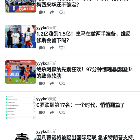
梅西来华还不确定？
0
1
yyykc
3天前
1.2亿涨到1.5亿！皇马在做两手准备，维尼
修斯会留下吗？
0
1
yyykc
3天前
绝杀阿森纳先别狂欢！97分钟惊魂暴露国少
的致命软肋
0
1
yyykc
3天前
C罗跌到第17名：一个时代，悄悄翻篇了
0
1
yyykc
3天前
因凡蒂诺将被踢出国际足联,急求特朗普支持,