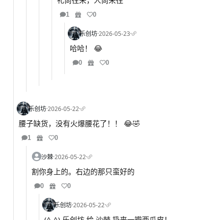
礼尚往来，人尚来往
1
0
乐创坊
·
2026-05-23
·
哈哈！ 😂
0
0
乐创坊
·
2026-05-22
·
腰子缺货，没有火爆腰花了！！ 😂🤣
1
0
沙棘
·
2026-05-22
·
割你身上的。右边的那只蛮好的
0
0
乐创坊
·
2026-05-22
·
(^-^) 乐创坊 给 沙棘 扔来一瓣西瓜皮！