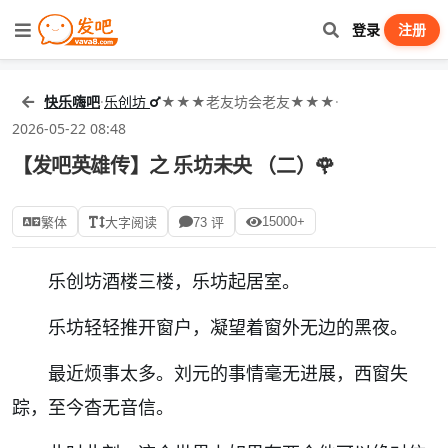
登录
注册
快乐嗨吧
·
乐创坊
★★★老友坊会老友★★★
·
2026-05-22 08:48
【发吧英雄传】之 乐坊未央 （二）🌹
15000+
繁体
大字阅读
73 评
乐创坊酒楼三楼，乐坊起居室。
乐坊轻轻推开窗户，凝望着窗外无边的黑夜。
最近烦事太多。刘元的事情毫无进展，西窗失
踪，至今杳无音信。