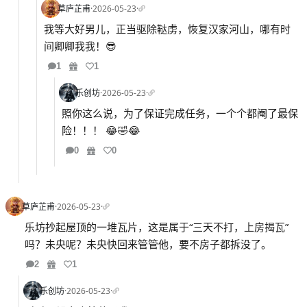
草庐芷甫
·
2026-05-23
·
我等大好男儿，正当驱除鞑虏，恢复汉家河山，哪有时
间卿卿我我！😎
1
1
乐创坊
·
2026-05-23
·
照你这么说，为了保证完成任务，一个个都阉了最保
险！！！ 😂🤣😂
0
0
草庐芷甫
·
2026-05-23
·
乐坊抄起屋顶的一堆瓦片，这是属于“三天不打，上房揭瓦”
吗？未央呢？未央快回来管管他，要不房子都拆没了。
2
1
乐创坊
·
2026-05-23
·