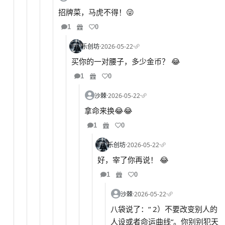
招牌菜，马虎不得！😜
1
0
乐创坊
·
2026-05-22
·
买你的一对腰子，多少金币？ 😂
1
0
沙棘
·
2026-05-22
·
拿命来换😂😂
1
0
乐创坊
·
2026-05-22
·
好，宰了你再说！ 😂
1
0
沙棘
·
2026-05-22
·
八袋说了：“ 2）不要改变别人的
人设或者命运曲线“。你别别犯天