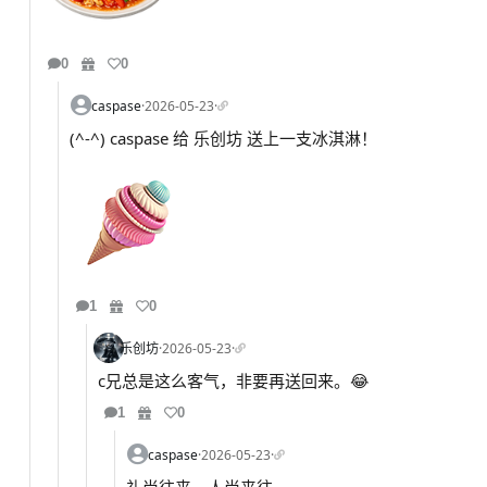
0
0
caspase
·
2026-05-23
·
(^-^) caspase 给 乐创坊 送上一支冰淇淋！
1
0
乐创坊
·
2026-05-23
·
c兄总是这么客气，非要再送回来。😂
1
0
caspase
·
2026-05-23
·