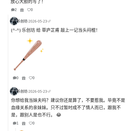
放心大胆的写了！
2
0
乐创坊
·
2026-05-23
·
(^-^) 乐创坊 给 草庐芷甫 敲上一记当头闷棍！
0
0
乐创坊
·
2026-05-23
·
你想给我当妹夫吗？建议你还是算了，不要惹我。毕竟不是
血缘关系的亲妹妹。只不过暂时成不了情人而已，跟我不
是，跟别人是也不行。 😂
1
0