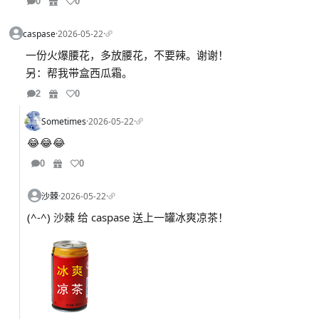
0
0
caspase
·
2026-05-22
·
一份火爆腰花，多放腰花，不要辣。谢谢！
另：帮我带盒西瓜霜。
2
0
Sometimes
·
2026-05-22
·
😂😂😂
0
0
沙棘
·
2026-05-22
·
(^-^) 沙棘 给 caspase 送上一罐冰爽凉茶！