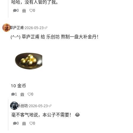
哈哈，没有人管的了我。
0
0
草庐芷甫
·
2026-05-23
·
(^-^) 草庐芷甫 给 乐创坊 熬制一盘大补金丹！
10 金币
1
0
乐创坊
·
2026-05-23
·
毫不客气地说，本公子不需要！ 😂
0
0