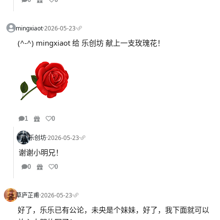
mingxiaot
·
2026-05-23
·
(^-^) mingxiaot 给 乐创坊 献上一支玫瑰花！
1
0
乐创坊
·
2026-05-23
·
谢谢小明兄！
0
0
草庐芷甫
·
2026-05-23
·
好了，乐乐已有公论，未央是个妹妹，好了，我下面就可以