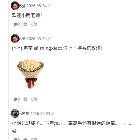
苏荃
·
2026-05-24
·
欢迎小明老师！
0
0
苏荃
·
2026-05-24
·
(^-^) 苏荃 给 mingxiaot 送上一捧香槟玫瑰！
0
0
乐创坊
·
2026-05-23
·
小明兄过奖了。写着玩儿，离高手还有很远的距离。。。。
😁
0
0