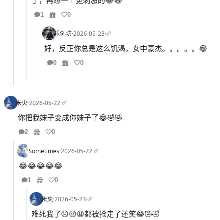
了，再想一个更刺激的😂😂
1
0
乐创坊
·
2026-05-23
·
好，反正你总是这么饥渴，女中豪杰。。。。。😂
0
0
未央
·
2026-05-22
·
你把我妹子变成你妹子了😂🤣🤣
2
0
Sometimes
·
2026-05-22
·
😂😂😂😂😂
1
0
未央
·
2026-05-23
·
难死我了☹️😔😫都被抢走了还笑😂🤣🤣