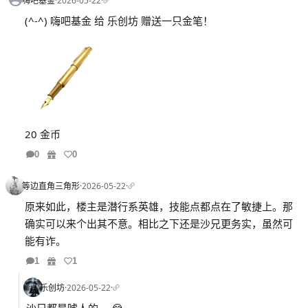
嗨吧基金
·
2026-05-22
·
(^-^) 嗨吧基金 给 乐创坊 赠送一只金笔！
20 金币
0
0
等边直角三角形
·
2026-05-22
·
原来如此，楼主是潜行系英雄，技能点都点在了敏捷上。那
确实可以来个出其不意。相比之下还是沙兄更务实，虽然可
能有诈。
1
1
乐创坊
·
2026-05-22
·