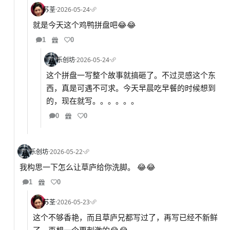
苏荃
·
2026-05-24
·
就是今天这个鸡鸭拼盘吧😂😂
1
0
乐创坊
·
2026-05-24
·
这个拼盘一写整个故事就搞砸了。不过灵感这个东
西，真是可遇不可求。今天早晨吃早餐的时候想到
的，现在就写。。。。。。
0
0
乐创坊
·
2026-05-22
·
我构思一下怎么让草庐给你洗脚。 😂😂
1
0
苏荃
·
2026-05-23
·
这个不够香艳，而且草庐兄都写过了，再写已经不新鲜