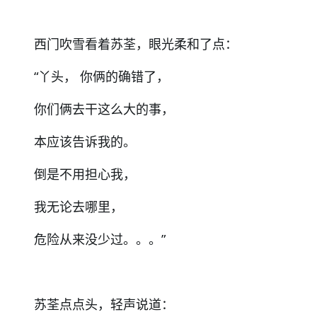
西门吹雪看着苏荃，眼光柔和了点：
“丫头，
你俩的确错了，
你们俩去干这么大的事，
本应该告诉我的。
倒是不用担心我，
我无论去哪里，
危险从来没少过。。。”
苏荃点点头，轻声说道：