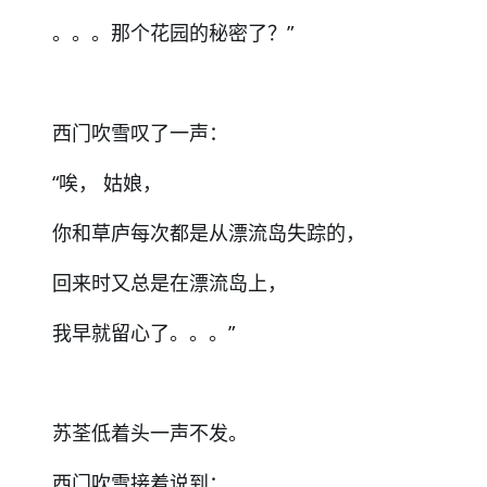
。。。那个花园的秘密了？”
西门吹雪叹了一声：
“唉，
姑娘，
你和草庐每次都是从漂流岛失踪的，
回来时又总是在漂流岛上，
我早就留心了。。。”
苏荃低着头一声不发。
西门吹雪接着说到：