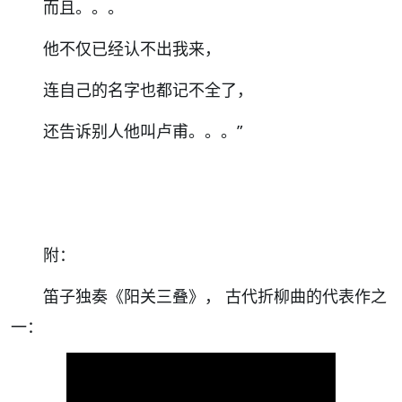
而且。。。
他不仅已经认不出我来，
连自己的名字也都记不全了，
还告诉别人他叫卢甫。。。”
附：
笛子独奏《阳关三叠》，
古代折柳曲的代表作之
一：