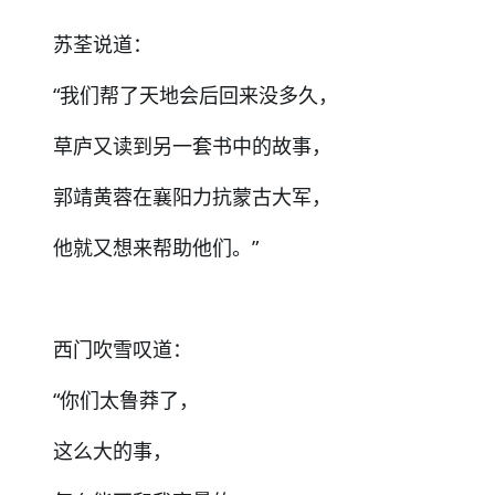
苏荃说道：
“我们帮了天地会后回来没多久，
草庐又读到另一套书中的故事，
郭靖黄蓉在襄阳力抗蒙古大军，
他就又想来帮助他们。”
西门吹雪叹道：
“你们太鲁莽了，
这么大的事，