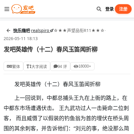
登录
注册
快乐嗨吧
·
realspiro
☆★★声望品衔R11★★☆
·
2026-05-11 18:13
发吧英雄传（十二）春风玉笛闻折柳
18000+
繁体
大字阅读
94 评
发吧英雄传（十二）春风玉笛闻折柳
上一回说到，中都总捕头王九在上衙的路上，在
中都东市场遭遇伏击。
王九武功过人一击毙命二位刺
客，
而且威慑了以假装的钓鱼翁为首的埋伏在桥头周
围的其余刺客，并告诉他们：
“
刘元的事，绝没那么简