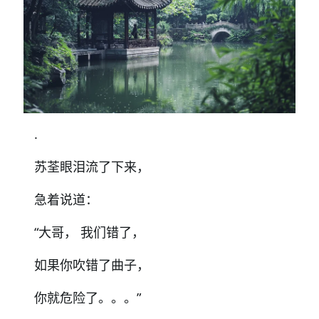
.
苏荃眼泪流了下来，
急着说道：
“大哥，
我们错了，
如果你吹错了曲子，
你就危险了。。。”