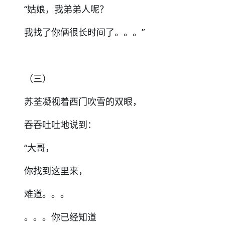
“姑娘，我弟弟人呢？
我找了你俩很长时间了。。。”
（三）
苏荃凝视着西门吹雪的双眼，
吞吞吐吐地说到：
“大哥，
你找到这里来，
难道。。。
。。。你已经知道