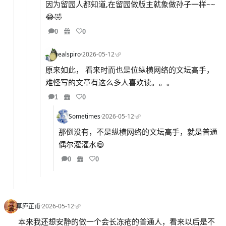
因为留园人都知道,在留园做版主就象做孙子一样~~
😂🤣
0
0
realspiro
·
2026-05-12
·
原来如此， 看来时而也是位纵横网络的文坛高手，
难怪写的文章有这么多人喜欢读。。。
1
0
Sometimes
·
2026-05-12
·
那倒没有，不是纵横网络的文坛高手，就是普通
偶尔灌灌水😄
0
0
草庐芷甫
·
2026-05-12
·
本来我还想安静的做一个会长冻疮的普通人，看来以后是不