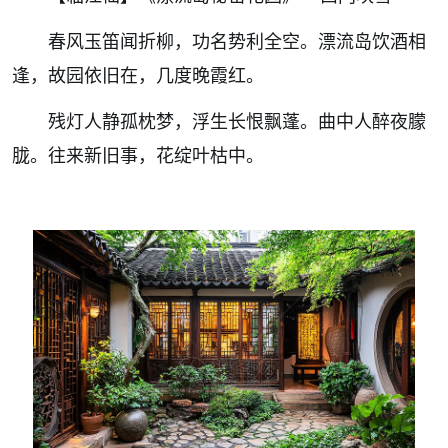
春风玉笛闻折柳，功名势利全空。漂流岛饮酒相
逢，故园依旧在，几度晚霞红。
残灯人静孤枕梦，浮生长恨飘蓬。曲中人醉夜朦
胧。往来新旧事，花绽叶枯中。