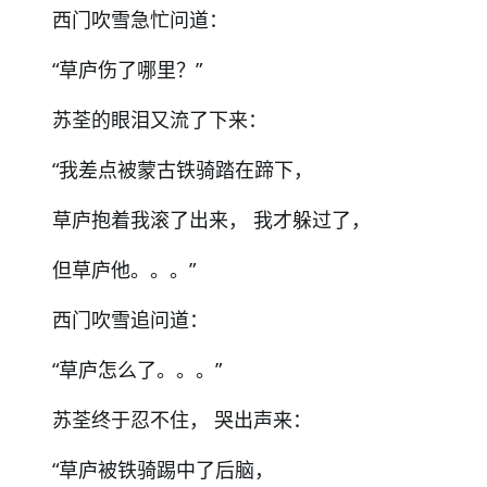
西门吹雪急忙问道：
“草庐伤了哪里？”
苏荃的眼泪又流了下来：
“我差点被蒙古铁骑踏在蹄下，
草庐抱着我滚了出来，
我才躲过了，
但草庐他。。。”
西门吹雪追问道：
“草庐怎么了。。。”
苏荃终于忍不住，
哭出声来：
“草庐被铁骑踢中了后脑，