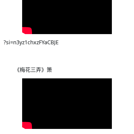
?si=n3yz1chxzFYaCBJE
《梅花三弄》箫