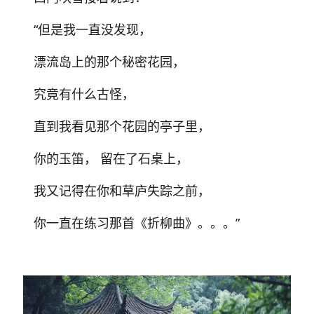
“但是我一直没发现，
漂流岛上的那个秘密花园，
究竟有什么古怪，
直到我看见那个花园的亭子里，
你的玉笛，
留在了石桌上，
我又记得在你和草庐失踪之前，
你一直在练习那首《折柳曲》。。。”