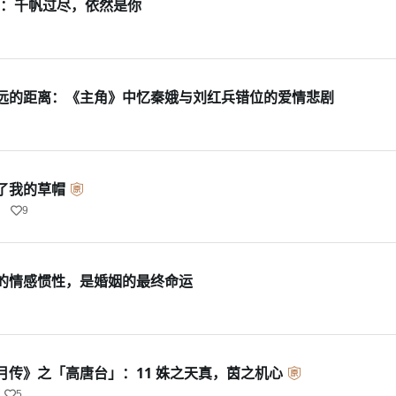
情：千帆过尽，依然是你
远的距离：《主角》中忆秦娥与刘红兵错位的爱情悲剧
了我的草帽
9
的情感惯性，是婚姻的最终命运
月传》之「高唐台」：11 姝之天真，茵之机心
5