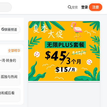
登录
注册
搜索
屏蔽频道
全部精华
一湾·转身的
 孤独与热闹
商和威后看