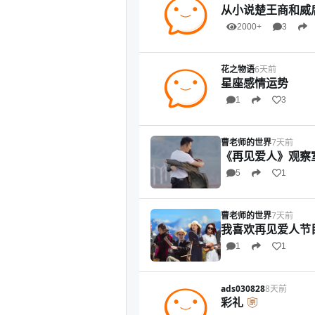
从小说楚王商和威
2000+
3
花之物语
6天前
星座感情运势
1
3
曹老师的世界
7天前
《再见爱人》观察
5
1
曹老师的世界
7天前
我喜欢再见爱人节
1
1
ads030828
8天前
彩礼