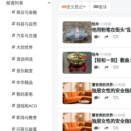
频道列表
图文模式
繁体
商业与金融
科技与自然
轻舟
7小时前
他用粉笔在街头“
汽车与交通
0
1
大同世界
轻舟
7小时前
清谈闲话
【轻松一刻】歌曲：
1
2
音乐殿堂
中华精品
曹老师的世界
9小时前
独居女性的安全指
数码家电
0
1
游戏和ACG
曹老师的世界
9小时前
职场与教育
独居女性的安全指
0
1
问答与故事