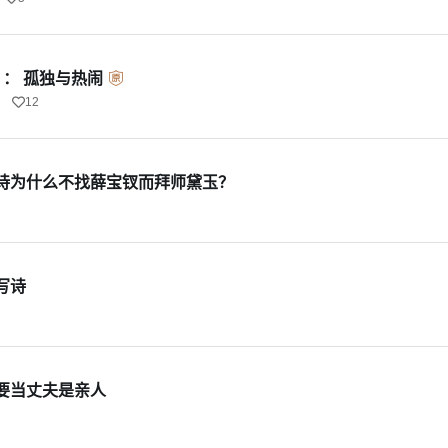
： 孤独与热闹
12
诗为什么不找薛宝钗而拜师黛玉？
写诗
要当丈夫是亲人