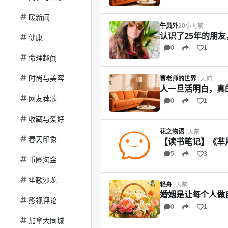
暖新闻
牛员外
20小时前
认识了25年的朋
健康
0
1
命理趣闻
时尚与美容
曹老师的世界
1天前
人一旦活明白，真
网友荐歌
0
1
收藏与爱好
花之物语
1天前
春天印象
【读书笔记】《芈
5
3
币圈淘金
笙歌沙龙
轻舟
1天前
婚姻是让每个人做
影视评论
0
1
加拿大同城