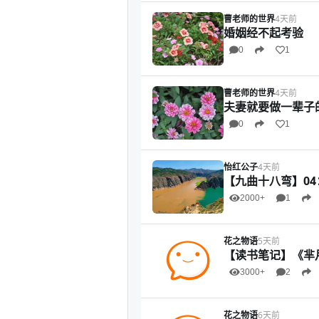
曹老师的世界
4天前
婚姻经不起考验
0
1
曹老师的世界
4天前
夫妻就要做一辈子
0
1
怡红公子
4天前
【九曲十八弯】0
2000+
1
花之物语
5天前
【读书笔记】《芈
3000+
2
花之物语
6天前