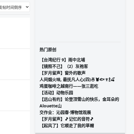
热门原创
【台湾纪行 9】雨中北埔
【镜照不己】（2）灰袍客
【岁月留声】窗外的歌声
人间烟火味, 最抚凡人心(四)🍜🦞🐟🍷🍾🍒
鸡蛋咖啡之越南行——张三逛吃
【活动】动物乐园
【远山有约】论登顶雪山的快乐，金耳朵的
Alouette山
交作业：沁园春·博物馆观展
【岁月留声】🎵记忆的音符🎵
【起风了】它顺走了我的草帽