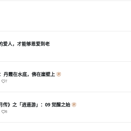
的爱人，才能够恩爱到老
4：丹霞在水底，佛在崖壁上
7
月传》之「逍遥游」：09 觉醒之始
8