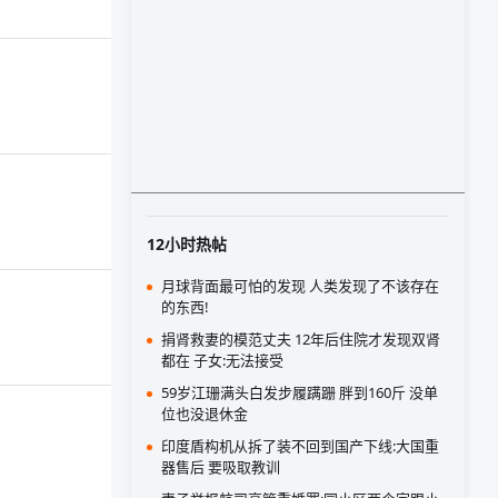
12小时热帖
月球背面最可怕的发现 人类发现了不该存在
的东西!
捐肾救妻的模范丈夫 12年后住院才发现双肾
都在 子女:无法接受
59岁江珊满头白发步履蹒跚 胖到160斤 没单
位也没退休金
印度盾构机从拆了装不回到国产下线:大国重
器售后 要吸取教训