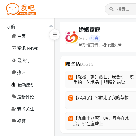
导航
婚姻家庭
主页
轻舟
版主：
❤️珍惜真情，相守烟火❤️
资讯 News
最热门
精华帖
DIGEST
热评
【轻松一刻】歌曲：我要你 | 随
精
手拍：艺术品 | 眼睛的错觉
最新原创
最新评论
【起风了】它顺走了我的草帽
精
我的关注
【九曲十八弯】04：丹霞在水
精
视频
底，佛在崖壁上