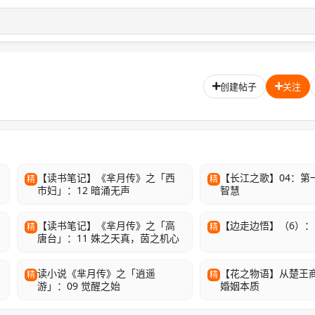
创建帖子
关注
【读书笔记】《芈月传》之「西
【长江之歌】04：第
精
精
市妇」：12 暗涌无声
智慧
【读书笔记】《芈月传》之「高
【边走边悟】（6）：
精
精
唐台」：11 姝之天真，茵之机心
读小说《芈月传》之「逍遥
【花之物语】从楚王
精
精
游」：09 觉醒之始
婚姻本质