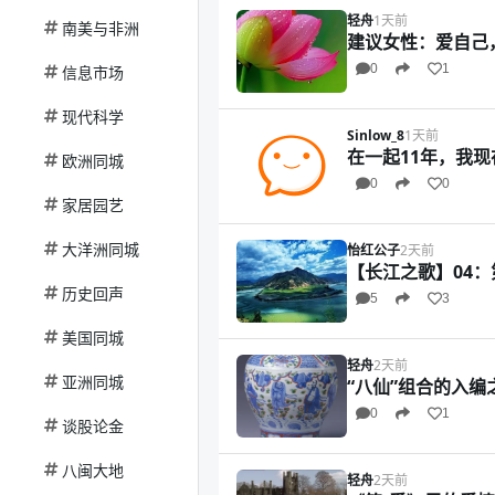
轻舟
1天前
南美与非洲
建议女性：爱自己
0
1
信息市场
现代科学
Sinlow_8
1天前
在一起11年，我
欧洲同城
0
0
家居园艺
大洋洲同城
怡红公子
2天前
【长江之歌】04：
历史回声
5
3
美国同城
轻舟
2天前
亚洲同城
“八仙”组合的入编
0
1
谈股论金
八闽大地
轻舟
2天前