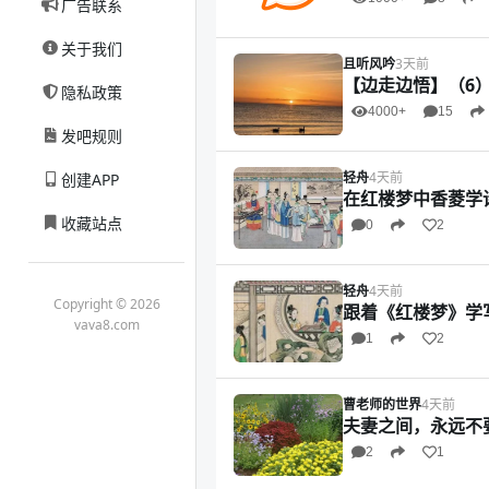
广告联系
关于我们
且听风吟
3天前
【边走边悟】（6）
隐私政策
4000+
15
发吧规则
轻舟
4天前
创建APP
在红楼梦中香菱学
收藏站点
0
2
轻舟
4天前
Copyright © 2026
跟着《红楼梦》学
vava8.com
1
2
曹老师的世界
4天前
夫妻之间，永远不
2
1