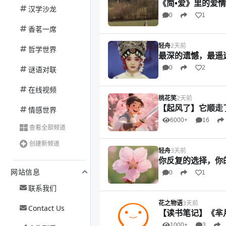
《简•爱》里的爱
汉学沙龙
0
1
香茗一席
轻舟
2天前
哲学世界
最深的遗憾，最遥
0
2
谜语对联
在线视频
桃花笑
2天前
【起风了】它顺走
情感世界
6000+
16
查看全部频道
创建新频道
轻舟
3天前
你反复的选择，你
网站信息
0
1
联系我们
花之物语
3天前
Contact Us
【读书笔记】《芈
1000+
3