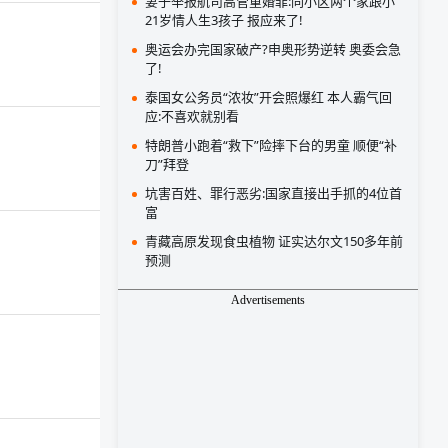
妻子举报航司高管重婚罪:同小区两个家跟小
21岁情人生3孩子 报应来了!
奥运会办完国家破产?申奥形势逆转 奥委会急
了!
泰国女公务员“浓妆”开会照爆红 本人霸气回
应:不喜欢就别看
特朗普小跑着“救下”险摔下台的男童 顺便“补
刀”拜登
坑害百姓、罪行恶劣:国家直接出手抓的4位首
富
青藏高原发现食虫植物 证实达尔文150多年前
预测
Advertisements