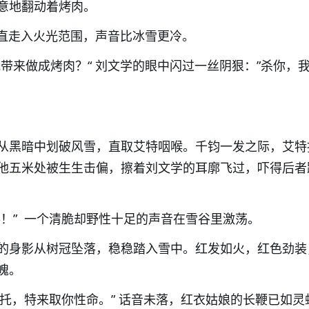
意地翻动着烤肉。
径直走入火光范围，声音比冰雪更冷。
我带来做成烤肉？“
刘文学的眼中闪过一丝阴狠：”杀你，
从黑暗中划破风雪，直取艾特咽喉。千钧一发之际，艾特
他五米处被生生击偏，擦着刘文学的耳廓飞过，吓得后者
事！
” 一个清脆却野性十足的声音在雪谷里激荡。
的身影从树冠坠落，稳稳踏入雪中。
红发如火，红色劲装
魄。
托，特来取你性命。
” 话音未落，红衣姑娘
的长鞭已如灵