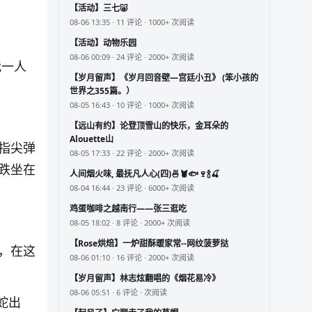
【活动】三七🐷
08-06 13:35 · 11 评论 · 1000+ 次阅读
【活动】动物乐园
08-06 00:09 · 24 评论 · 2000+ 次阅读
我一人
【岁月留声】《岁月回音壁—宫廷小丑》 (笨小孩的
世界之355篇。）
08-05 16:43 · 10 评论 · 1000+ 次阅读
【远山有约】论登顶雪山的快乐，金耳朵的
Alouette山
指尖弹
08-05 17:33 · 22 评论 · 2000+ 次阅读
跌坐在
人间烟火味, 最抚凡人心(四)🍜🦞🐟🍷🍾🍒
08-04 16:44 · 23 评论 · 6000+ 次阅读
鸡蛋咖啡之越南行——张三逛吃
08-05 18:02 · 8 评论 · 2000+ 次阅读
【Rose烘焙】一炉甜酥暖家常--网纹菠萝挞
，在这
08-06 01:10 · 16 评论 · 2000+ 次阅读
【岁月留声】林志炫翻唱的《烟花易冷》
08-06 05:51 · 6 评论 · 次阅读
蛇出