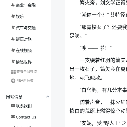
篝火旁，刘文学正得
商业与金融
“就你一个？” 艾特
娱乐
“那青楼女子？还要
汽车与交通
足够。”
谜语对联
“
嗖
——
啪！
”
在线视频
一支缀着红羽的箭矢
情感世界
出一枚石子，箭矢竟在离
查看全部频道
地，魂飞魄散。
创建新频道
“白乌鸦，有几分本
网站信息
随着声音，一抹火红
联系我们
惨白的荒原上燃得惊心动
Contact Us
“安妮，
受
‘
野人王
’
之