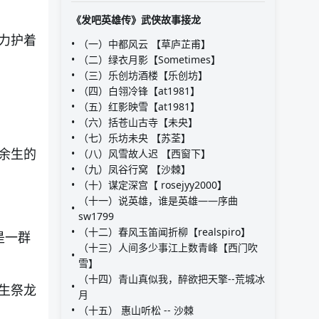
《发吧英雄传》武侠故事接龙
力护着
（一）中都风云 【草庐芷甫】
（二）绿衣月影【Sometimes】
（三）乐创坊酒楼【乐创坊】
（四）白翎冷锋【at1981】
（五）红影映雪【at1981】
（六）括苍山古寺【未央】
（七）乐坊未央 【苏荃】
余生
的
（八）风雪故人迟 【西窗下】
（九）凤谷行窝 【沙棘】
（十）谋定深宫【 rosejyy2000】
（十一）说英雄，谁是英雄——序曲
sw1799
（十二）春风玉笛闻折柳【realspiro】
是一群
（十三）人间多少事江上数青峰【西门吹
雪】
（十四）青山真似我，醉欲把天擎--荒城冰
生祭龙
月
（十五） 惠山听松 -- 沙棘