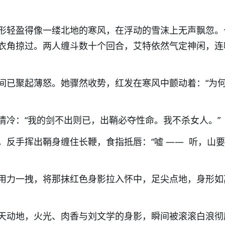
形轻盈得像一缕北地的寒风，在浮动的雪沫上无声飘忽。
衣角掠过。
两人缠斗数十个回合，艾特依然气定神闲，连
间已聚起薄怒。她骤然收势，红发在寒风中颤动着：“为
清冷：“我的剑不出则已，出鞘
必夺性命
。我不杀女人。”
，反手挥出鞘身缠住长鞭，食指抵唇：
“
嘘
——
听，山要
用力一拽，将那抹红色身影拉入怀中，足尖点地，身形如
天动地，
火光、肉香与刘文学的身影，瞬间被滚滚白浪彻