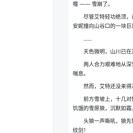
噬
—— 雪崩了。
尽管艾特轻功绝顶，
安妮撞向山谷口的一块巨
……
天色微明，山川已在
两人合力艰难地从深
喘息
。
然而，
艾特还没来得
前方雪坡上，十几对
饥饿的雪原狼，沉默如霜
头狼一声嘶吼，狼先
纹剑！