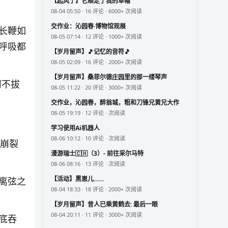
【起风了】它顺走了我的草帽
08-04 05:50 · 16 评论 · 6000+ 次阅读
交作业：沁园春·博物馆观展
长鞭
如
08-05 07:14 · 12 评论 · 1000+ 次阅读
呼吸都
【岁月留声】🎵记忆的音符🎵
08-05 02:09 · 16 评论 · 2000+ 次阅读
【岁月留声】桑菲尔德庄园里的那一缕琴声
何不拔
08-05 11:22 · 20 评论 · 3000+ 次阅读
交作业，沁园春，醉翁城，粗和刀锋兄黄兄大作
08-05 19:19 · 12 评论 · 次阅读
学习使用Ai机器人
08-06 10:12 · 10 评论 · 次阅读
崩裂
漫游瑞士🇨🇭（3）- 前往采尔马特
08-06 08:16 · 13 评论 · 次阅读
【活动】黑崽儿……
离弦之
08-04 18:33 · 18 评论 · 2000+ 次阅读
【岁月留声】昔人已乘黄鹤去: 最后一眼
08-04 20:11 · 11 评论 · 3000+ 次阅读
底吞