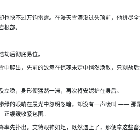
却也快不过
万钧雷霆
。
在漫天雪涛没过头顶
前，他拼尽全
岩
根部
。
浩劫后彻底易位。
雪中爬出，
先前的敌意在惊魂未定中悄然涣散，
只剩
劫后
及立稳，身形便猛然一滞，再次将安妮护在身后。
惨绿的眼睛在晨光中忽明忽暗，却没有一声嚎叫 —— 那
，正缓缓收紧包围。
锋率先扑出。艾特眼神如炬，既然遇上了，那便拿这些畜