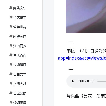
网络文坛
音艺摄苑
哲学世界
闲聊三国
……
江南同乡
书接 （四）白翎冷
生活百态
app=index&act=view&i
卡通漫画
……
自由文学
八闽大地
自卫家防
片头曲
《昙花一现雨及
婚姻家庭