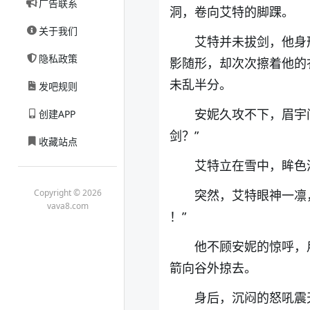
广告联系
洞，卷向艾特的脚踝。
关于我们
艾特并未拔剑，他身
隐私政策
影随形
，却次次擦着他的
未乱半分。
发吧规则
安妮久攻不下，眉宇
创建APP
剑？”
收藏站点
艾特立在雪中，眸色
Copyright © 2026
突然，艾特眼神一凛
vava8.com
！
”
他不顾安妮的惊呼，
箭向谷外掠去。
身后，沉闷的怒吼震