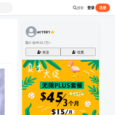
登录
注册
搜索
at1981
31 帖
20.7万+
关注
拉黑