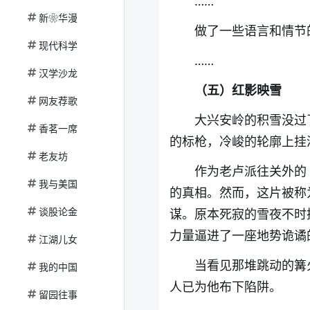
……
新❀华漫
做了一些语言和情节的微
现代科学
……
汉学沙龙
（五）红影映雪
网友荐歌
大兴安岭的积雪没过
香茗一席
的标枪，冷峻的轮廓上挂
老友坊
作为老卢派往关外的
我与美国
的真相。然而，这片被称
谈股论金
谋
。原本死寂的雪夜不时
力量逼进了一座地势诡谲
江湖儿女
当看见那堆跳动的篝
我的中国
人已为他布下陷阱。
留园往事