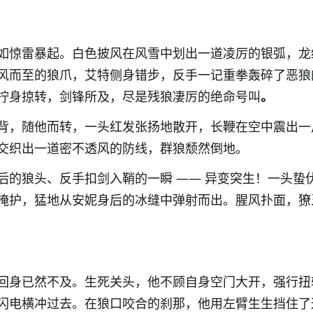
如惊雷暴起。白色披风在风雪中划出一道凌厉的银弧，龙
风而至的狼爪，艾特侧身错步，反手一记重拳轰碎了恶狼
拧身掠转
，剑锋所及，尽是残狼凄厉的绝命号叫
。
背，
随他而转，一头红发张扬地散开
，长鞭在空中震出一
交织出一道密不透风的防线，群狼颓然倒地。
后的狼头、反手扣剑入鞘的一瞬 —— 异变突生！一头蛰
掩护，猛地从安妮身后的冰缝中弹射而出。腥风扑面，獠
回身已然不及。生死关头，他不顾自身空门大开，强行扭
闪电横冲过去。
在狼口咬合的刹那，他用左臂生生挡住了