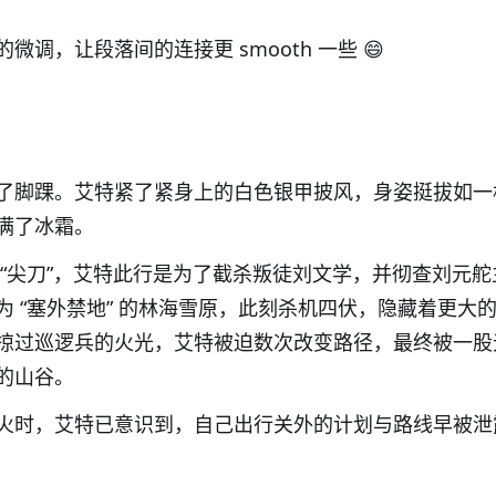
调，让段落间的连接更 smooth 一些 😄
了脚踝。艾特紧了紧身上的白色银甲披风，
身姿挺拔
如一
满了冰霜。
“
尖刀
”
，艾特此行是为了截杀叛徒刘文学，并彻查刘元舵
为
“
塞外禁地
”
的林海雪原，此刻杀机四伏，
隐藏着更大
掠过巡逻兵的火光，艾特被迫数次改变路径，最终被一股
的山谷。
火时，艾特已意识到，自己出行关外的计划与路线早被泄