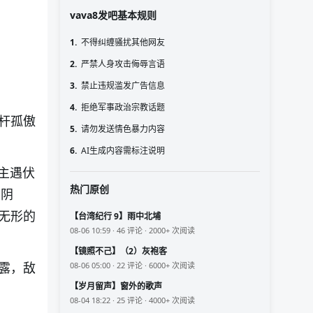
vava8发吧基本规则
1.
不得纠缠骚扰其他网友
2.
严禁人身攻击侮辱言语
3.
禁止违规滥发广告信息
4.
拒绝军事政治宗教话题
杆孤傲
5.
请勿发送情色暴力内容
6.
AI生成内容需标注说明
主遇伏
热门原创
的阴
无形的
【台湾纪行 9】雨中北埔
08-06 10:59 · 46 评论 · 2000+ 次阅读
【镜照不己】（2）灰袍客
露，敌
08-06 05:00 · 22 评论 · 6000+ 次阅读
【岁月留声】窗外的歌声
08-04 18:22 · 25 评论 · 4000+ 次阅读