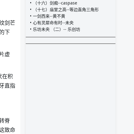
（十六）剑痴--caspase
（十七）庙堂之高--等边直角三角形
一剑西来--黄不黄
纹剑芒
心有灵犀命有时--未央
乐坊未央 （二）-- 乐创坊
的下
片虚
伏在积
牙直指
转脊
这致命