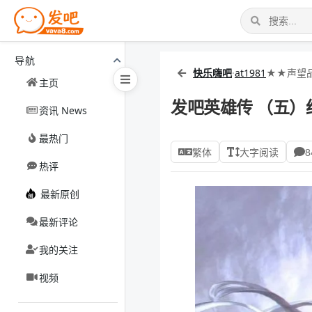
导航
快乐嗨吧
·
at1981
★★声望品
主页
发吧英雄传 （五）
资讯 News
最热门
繁体
大字阅读
8
热评
最新原创
最新评论
我的关注
视频