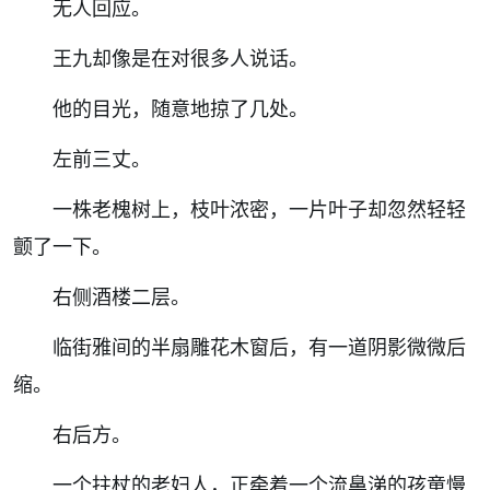
无人回应。
王九却像是在对很多人说话。
他的目光，随意地掠了几处。
左前三丈。
一株老槐树上，枝叶浓密，一片叶子却忽然轻轻
颤了一下。
右侧酒楼二层。
临街雅间的半扇雕花木窗后，有一道阴影微微后
缩。
右后方。
一个拄杖的老妇人，正牵着一个流鼻涕的孩童慢