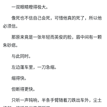
一双眼睛瞪得极大。
像死也不信自己会死，可惜他真的死了，所以他
必须信。
那原来竟是一张年轻而英俊的脸，眉中间有一颗
朱砂痣。
与此同时。
左边蓬车里，一刀急缩。
缩得快。
但断得更快。
只听一声钝响，半条手臂随着刀跌出车外，尘土