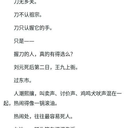
刀无乡关。
刀不认祖宗。
刀只认握它的手。
只是
——
握刀的人，真的有得选么？
刘元死后第二日，王九上衙。
过东市。
人潮熙攘，叫卖声、讨价声、鸡鸣犬吠声混在一
起，热闹得像一锅滚油。
热闹处，往往最容易死人。