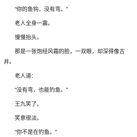
“
你的鱼钩，没有弯。
”
老人全身一震。
慢慢抬头。
那是一张饱经风霜的脸，一双眼，却深得像古
井。
老人道：
“
没有弯，也能钓鱼。
”
王九笑了。
笑意很淡。
“
你不是在钓鱼。
”