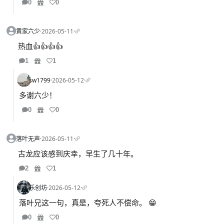
0
0
黄家六少
·
2026-05-11
·
热血👍👍👍👍
1
1
sw1799
·
2026-05-12
·
多谢六少！
0
0
落叶无声
·
2026-05-11
·
古龙应该感到庆幸，早生了几十年。
2
1
乐创坊
·
2026-05-12
·
落叶兄这一句，真是，夸死人不偿命。 😁
0
0