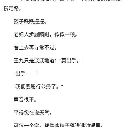
慢走路。
孩子跌跌撞撞。
老妇人步履蹒跚，微微一顿。
看上去再寻常不过。
王九只是淡淡地道：
“
莫出手。
”
“
出手
——”
“
我便要履行公务了。
”
声音很平。
平得像在说天气。
可每一个字，都像冰珠子落进沸油锅里。