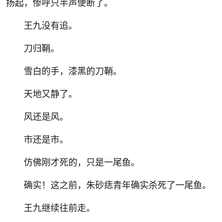
扬起，惨呼只半声便断了。
王九没有追。
刀归鞘。
雪白的手，漆黑的刀鞘。
天地又静了。
风还是风。
市还是市。
仿佛刚才死的，只是一尾鱼。
确实！这之前，朱砂痣青年确实杀死了一尾鱼。
王九继续往前走。