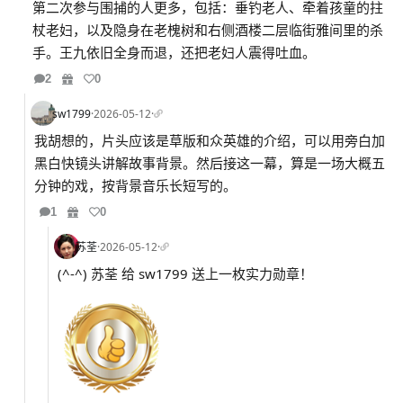
第二次参与围捕的人更多，包括：垂钓老人、牵着孩童的拄
杖老妇，以及隐身在老槐树和右侧酒楼二层临街雅间里的杀
手。王九依旧全身而退，还把老妇人震得吐血。
2
0
sw1799
·
2026-05-12
·
我胡想的，片头应该是草版和众英雄的介绍，可以用旁白加
黑白快镜头讲解故事背景。然后接这一幕，算是一场大概五
分钟的戏，按背景音乐长短写的。
1
0
苏荃
·
2026-05-12
·
(^-^) 苏荃 给 sw1799 送上一枚实力勋章！