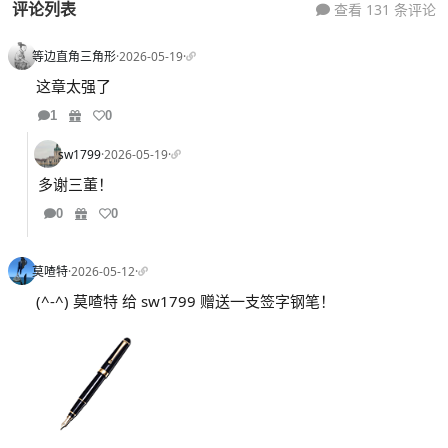
评论列表
查看 131 条评论
等边直角三角形
·
2026-05-19
·
这章太强了
1
0
sw1799
·
2026-05-19
·
多谢三董！
0
0
莫喳特
·
2026-05-12
·
(^-^) 莫喳特 给 sw1799 赠送一支签字钢笔！