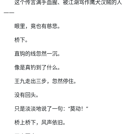
这个传言满手血腥、被江湖骂作鹰犬汉贼的人
——
眼里，竟也有慈悲。
桥下。
直钩的线忽然一沉。
像是真钓到了什么。
王九走出三步，忽然停住。
没有回头。
只是淡淡地说了一句：
“
莫动！
”
桥上桥下，风声依旧。