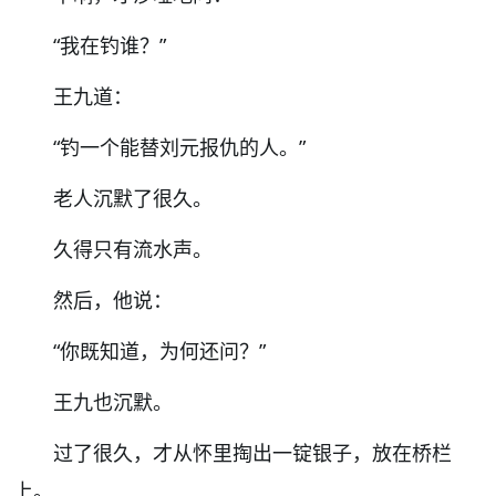
“
我在钓谁？
”
王九道：
“
钓一个能替刘元报仇的人。
”
老人沉默了很久。
久得只有流水声。
然后，他说：
“
你既知道，为何还问？
”
王九也沉默。
过了很久，才从怀里掏出一锭银子，放在桥栏
上。