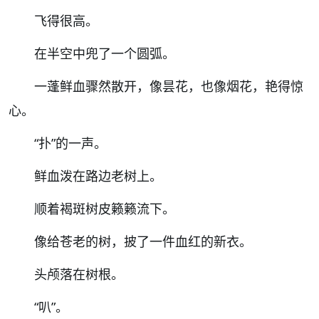
飞得很高。
在半空中兜了一个圆弧。
一蓬鲜血骤然散开，像昙花，也像烟花，艳得惊
心。
“
扑
”
的一声。
鲜血泼在路边老树上。
顺着褐斑树皮籁籁流下。
像给苍老的树，披了一件血红的新衣。
头颅落在树根。
“
叭
”
。