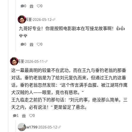
0
0
苏荃
·
2026-05-12
·
九哥好专业！你是按照电影剧本在写接龙故事啊！👍👍
🌹🌹
0
0
苏荃
·
2026-05-11
·
这一幕最高明的较量不在武功，而在王九与垂钓老翁的那番
对话。垂钓老翁是为了给刘元复仇而来，但通过王九的这番
话，垂钓老翁忽然发现：“这个传言满手血腥、被江湖骂作鹰
犬汉贼的人——眼里，竟也有慈悲。”
王九临走之前扔下的那句话：“刘元的事，绝没那么简单。三
天之内，必有说法！” 更是留足了悬念。
1
0
sw1799
·
2026-05-12
·