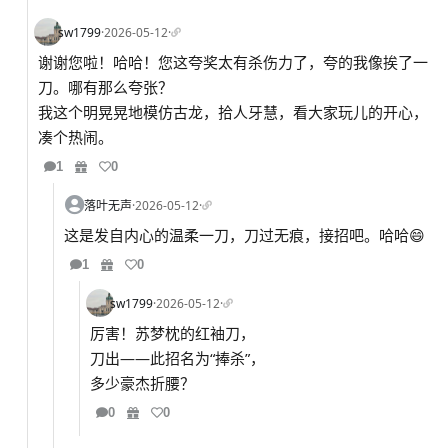
sw1799
·
2026-05-12
·
谢谢您啦！哈哈！您这夸奖太有杀伤力了，夸的我像挨了一
刀。哪有那么夸张？
我这个明晃晃地模仿古龙，拾人牙慧，看大家玩儿的开心，
凑个热闹。
1
0
落叶无声
·
2026-05-12
·
这是发自内心的温柔一刀，刀过无痕，接招吧。哈哈😄
1
0
sw1799
·
2026-05-12
·
厉害！苏梦枕的红袖刀，
刀出——此招名为“捧杀”，
多少豪杰折腰？
0
0