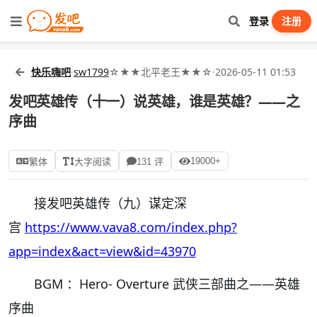
登录
注册
快乐嗨吧
·
sw1799
☆★★北平老王★★☆
·
2026-05-11 01:53
发吧英雄传（十一）说英雄，谁是英雄？——之
序曲
19000+
繁体
大字阅读
131 评
接发吧英雄传（九）谋定深
宫
https://www.vava8.com/index.php?
app=index&act=view&id=43970
BGM ：Hero- Overture 武侠三部曲之——英雄
序曲