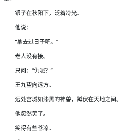
银子在秋阳下，泛着冷光。
他说：
“
拿去过日子吧。
”
老人没有接。
只问：
“
仇呢？
”
王九望向远方。
远处宫城如漆黑的神兽，蹲伏在天地之间。
他忽然笑了。
笑得有些苍凉。