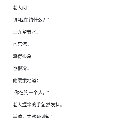
老人问：
“
那我在钓什么？
”
王九望着水。
水东流。
流得很急。
也很冷。
他缓缓地道：
“
你在钓一个人。
”
老人握竿的手忽然发抖。
半晌，才沙哑地问：