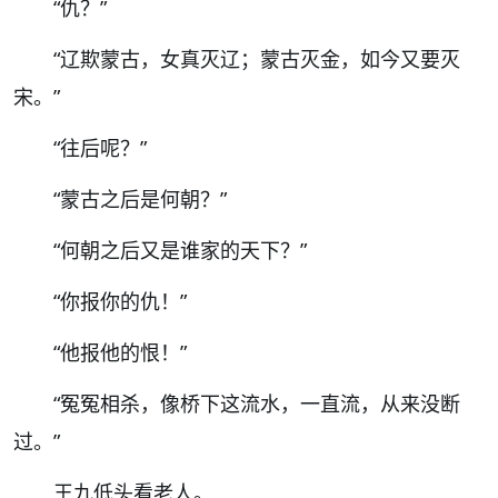
“
仇？
”
“
辽欺蒙古，女真灭辽；蒙古灭金，如今又要灭
宋。
”
“
往后呢？
”
“
蒙古之后是何朝？
”
“
何朝之后又是谁家的天下？
”
“
你报你的仇！
”
“
他报他的恨！
”
“
冤冤相杀，像桥下这流水，一直流，从来没断
过。
”
王九低头看老人。