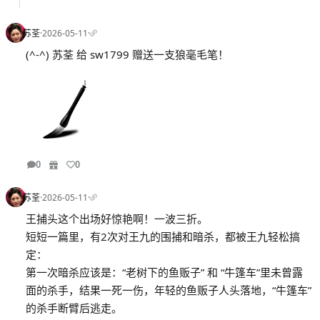
苏荃
·
2026-05-11
·
(^-^) 苏荃 给 sw1799 赠送一支狼毫毛笔！
0
0
苏荃
·
2026-05-11
·
王捕头这个出场好惊艳啊！一波三折。
短短一篇里，有2次对王九的围捕和暗杀，都被王九轻松搞
定：
第一次暗杀应该是：“老树下的鱼贩子” 和 “牛篷车”里未曾露
面的杀手，结果一死一伤，年轻的鱼贩子人头落地，“牛篷车”
的杀手断臂后逃走。