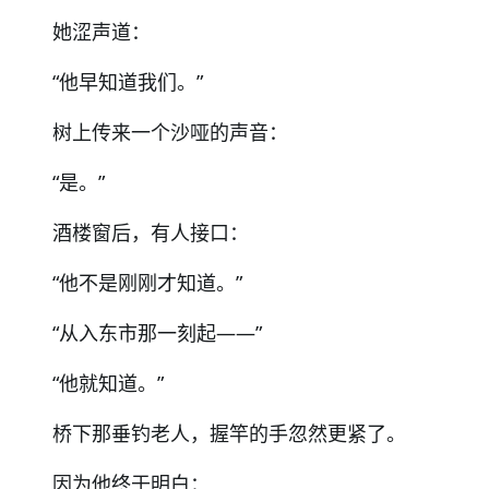
她涩声道：
“
他早知道我们。
”
树上传来一个沙哑的声音：
“
是。
”
酒楼窗后，有人接口：
“
他不是刚刚才知道。
”
“
从入东市那一刻起
——”
“
他就知道。
”
桥下那垂钓老人，握竿的手忽然更紧了。
因为他终于明白：