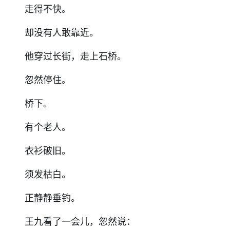
走得不快。
却没有人敢靠近。
他穿过长街，走上石桥。
忽然停住。
桥下。
有个老人。
衣衫破旧。
须发枯白。
正静静垂钓。
王九看了一会儿，忽然说：