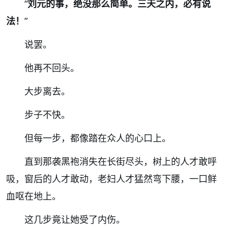
“
刘元的事，绝没那么简单。三天之内，必有说
法！
”
说罢。
他再不回头。
大步离去。
步子不快。
但每一步，都像踏在众人的心口上。
直到那袭黑袍消失在长街尽头，树上的人才敢呼
吸，窗后的人才敢动，老妇人才猛然弯下腰，一口鲜
血呕在地上。
这几步竟让她受了内伤。