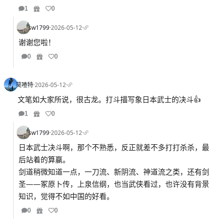
1
0
sw1799
·
2026-05-12
·
谢谢您啦！
0
0
莫喳特
·
2026-05-12
·
文笔如大家所说，很古龙。打斗描写象日本武士的决斗👍
1
0
sw1799
·
2026-05-12
·
日本武士决斗啊，那个不熟悉，反正就差不多打打杀杀，最
后站着的算赢。
剑道稍微知道一点，一刀流、新阴流、神道流之类，还有剑
圣——冢原卜传，上泉信纲，也当武侠看过，也许没有背景
知识，觉得不如中国的好看。
0
0