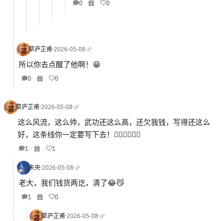
0
0
草庐芷甫
·
2026-05-08
·
所以你去点醒了他啊！😁
0
0
草庐芷甫
·
2026-05-08
·
这么风流，这么帅，武功还这么高，还欠我钱，写得还这么
好，这条线你一定要写下去！👍🏻👍🏻👍🏻
1
1
未央
·
2026-05-08
·
老大，我们钱货两讫，清了😂😼
1
0
草庐芷甫
·
2026-05-08
·