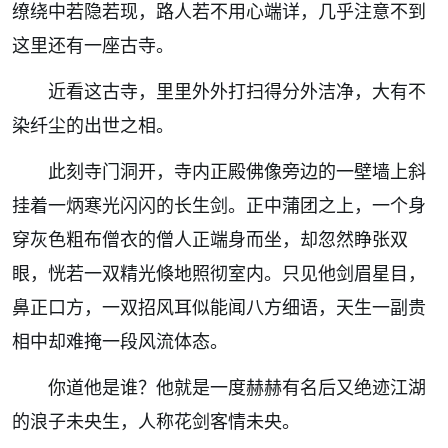
缭绕中若隐若现，路人若不用心端详，
几乎注意不到
这里还有一座古寺。
近看这古寺，里里外外打扫得分外洁净，大有不
染纤尘的出世之相。
此刻寺门洞开，寺内正殿佛像旁边的一壁墙上斜
挂着一炳寒光闪闪的长生剑。正中蒲团之上，一个身
穿灰色粗布僧衣的僧人正端身而坐，却忽然睁张双
眼，恍若一双精光倏地照彻室内。只见他剑眉星目，
鼻正口方，一双招风耳似能闻八方细语，天生一副贵
相中却难掩一段风流体态。
你道他是谁？他就是一度赫赫有名后又绝迹江湖
的浪子未央生，人称花剑客情未央。