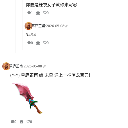
你要是绿衣女子就你来写😆
1
0
草庐芷甫
·
2026-05-08
·
9494
0
0
草庐芷甫
·
2026-05-08
·
(^-^) 草庐芷甫 给 未央 送上一柄屠龙宝刀！
0
0