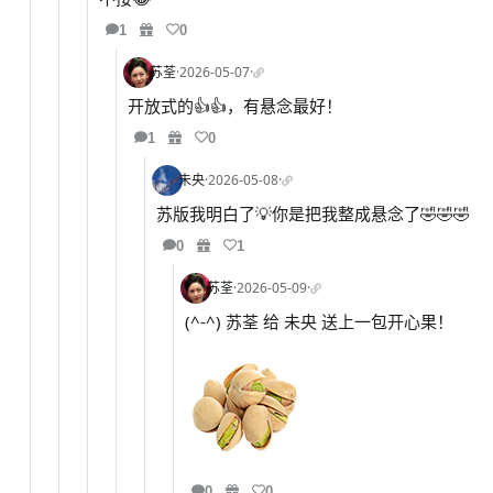
1
0
苏荃
·
2026-05-07
·
开放式的👍👍，有悬念最好！
1
0
未央
·
2026-05-08
·
苏版我明白了💡你是把我整成悬念了🤣🤣🤣
0
1
苏荃
·
2026-05-09
·
(^-^) 苏荃 给 未央 送上一包开心果！
0
0