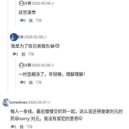
沙棘
·
2026-05-08
·
这世道😎
0
0
未央
·
2026-05-08
·
我是为了给兄弟报仇😂😼
1
0
沙棘
·
2026-05-08
·
一时急糊涂了，年轻嘛，理解理解！
0
0
Sometimes
·
2026-05-07
·
每人一条线，最后慢慢交织到一起，这么说还得谢谢刘元的
死😅sorry 刘元，我没有冒犯的意思🤭
1
0