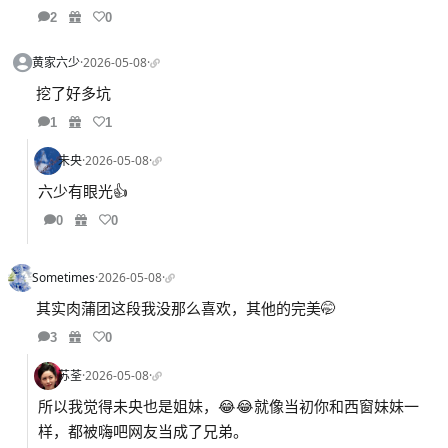
2
0
黄家六少
·
2026-05-08
·
挖了好多坑
1
1
未央
·
2026-05-08
·
六少有眼光👍
0
0
Sometimes
·
2026-05-08
·
其实肉蒲团这段我没那么喜欢，其他的完美🤭
3
0
苏荃
·
2026-05-08
·
所以我觉得未央也是姐妹，😂😂就像当初你和西窗妹妹一
样，都被嗨吧网友当成了兄弟。