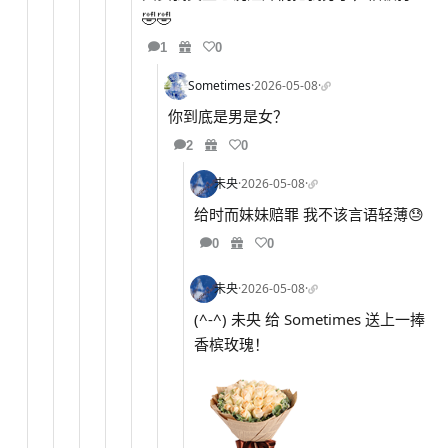
🤣🤣
1
0
Sometimes
·
2026-05-08
·
你到底是男是女？
2
0
未央
·
2026-05-08
·
给时而妹妹赔罪 我不该言语轻薄😓
0
0
未央
·
2026-05-08
·
(^-^) 未央 给 Sometimes 送上一捧
香槟玫瑰！