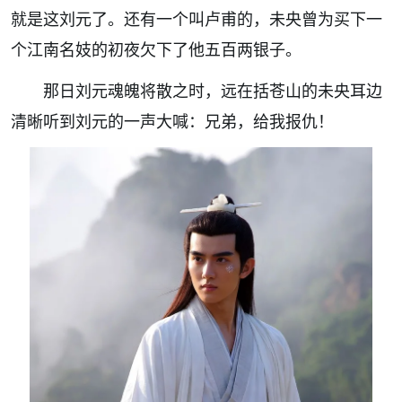
就是这刘元了。还有一个叫卢甫的，未央曾为买下一
个江南名妓的初夜欠下了他五百两银子。
那日刘元魂魄将散之时，远在括苍山的未央耳边
清晰听到刘元的一声大喊：兄弟，给我报仇！