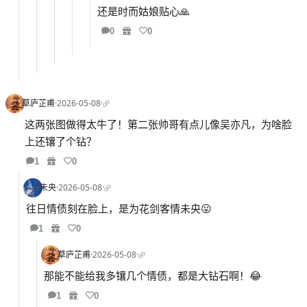
还是时而姑娘贴心🙏
0
0
草庐芷甫
·
2026-05-08
·
这两张图做得太牛了！第二张帅哥有点儿像吴亦凡，为啥脸
上还镶了个钻？
1
0
未央
·
2026-05-08
·
往日情债刻在脸上，是为花剑客情未央😛
1
0
草庐芷甫
·
2026-05-08
·
那能不能给我多镶几个情债，都是大钻石啊！😂
1
0