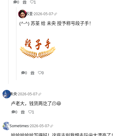
0
1
苏荃
·
2026-05-07
·
(^-^) 苏荃 给 未央 授予称号段子手！
0
0
未央
·
2026-05-07
·
卢老大，钱货两讫了🫠😆
0
1
Sometimes
·
2026-05-07
·
哈哈哈哈哈写得好！这座古刹我想去玩🤩太漂亮了！