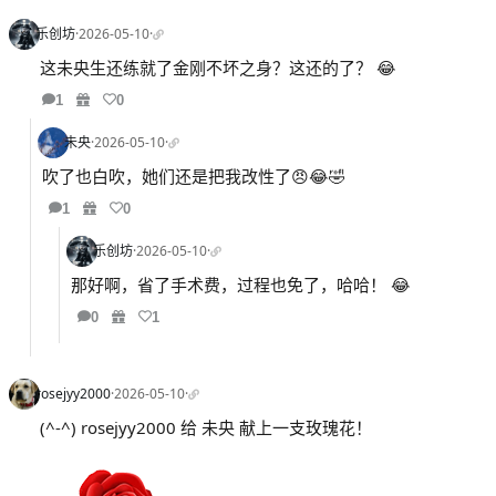
乐创坊
·
2026-05-10
·
这未央生还练就了金刚不坏之身？这还的了？ 😂
1
0
未央
·
2026-05-10
·
吹了也白吹，她们还是把我改性了😠😂🤣
1
0
乐创坊
·
2026-05-10
·
那好啊，省了手术费，过程也免了，哈哈！ 😂
0
1
rosejyy2000
·
2026-05-10
·
(^-^) rosejyy2000 给 未央 献上一支玫瑰花！