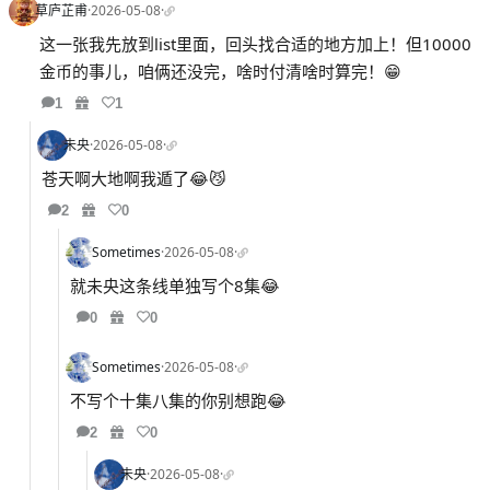
草庐芷甫
·
2026-05-08
·
这一张我先放到list里面，回头找合适的地方加上！但10000
金币的事儿，咱俩还没完，啥时付清啥时算完！😁
1
1
未央
·
2026-05-08
·
苍天啊大地啊我遁了😂😼
2
0
Sometimes
·
2026-05-08
·
就未央这条线单独写个8集😂
0
0
Sometimes
·
2026-05-08
·
不写个十集八集的你别想跑😂
2
0
未央
·
2026-05-08
·