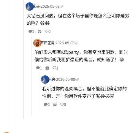
未央
·
2026-05-08
·
大钻石没问题，但在这个坛子里你是怎么证明你是男
的啊？😆😂
1
0
草庐芷甫
·
2026-05-08
·
咱们周末都有K歌party，你有空也来唱歌，到时
候给你听听我粗犷豪迈的嗓音，就知道了！😂
1
1
未央
·
2026-05-08
·
我听过你的温柔嗓音，但不能就此确定你的
性别，万一你用软件变声了呢😂🤣🤣
0
0