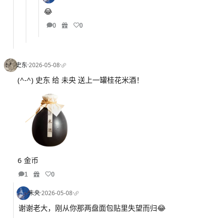
😂
0
0
史东
·
2026-05-08
·
(^-^) 史东 给 未央 送上一罐桂花米酒！
6 金币
1
0
未央
·
2026-05-08
·
谢谢老大，刚从你那两盘面包贴里失望而归😂