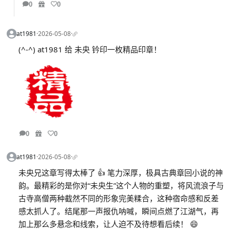
0
0
at1981
·
2026-05-08
·
(^-^) at1981 给 未央 钤印一枚精品印章！
0
0
at1981
·
2026-05-08
·
未央兄这章写得太棒了 👍 笔力深厚，极具古典章回小说的神
韵。最精彩的是你对“未央生”这个人物的重塑，将风流浪子与
古寺高僧两种截然不同的形象完美糅合，这种宿命感和反差
感太抓人了。结尾那一声报仇呐喊，瞬间点燃了江湖气，再
加上那么多悬念和线索，让人迫不及待想看后续！ 😄