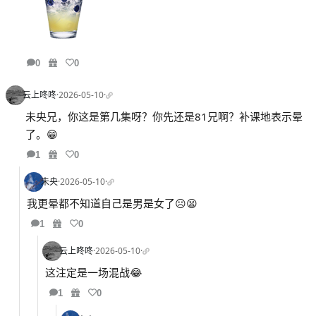
0
0
云上咚咚
·
2026-05-10
·
未央兄，你这是第几集呀？你先还是81兄啊？补课地表示晕
了。😁
1
0
未央
·
2026-05-10
·
我更晕都不知道自己是男是女了☹️😫
1
0
云上咚咚
·
2026-05-10
·
这注定是一场混战😂
1
0