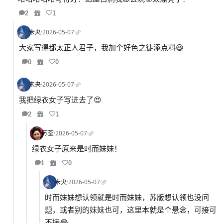
2
1
未央
·
2026-05-07
·
大家写得都太正人君子，我加个好色之徒添点料😆
0
0
未央
·
2026-05-07
·
我把绿衣女子写进去了😍
2
1
苏荃
·
2026-05-07
·
绿衣女子原来是时而妹妹！
1
0
未央
·
2026-05-07
·
时而妹妹想认领就是时而妹妹，苏版想认领也没问
题，或者别的妹妹也可，这里本就是个悬念，可接可
不接😂