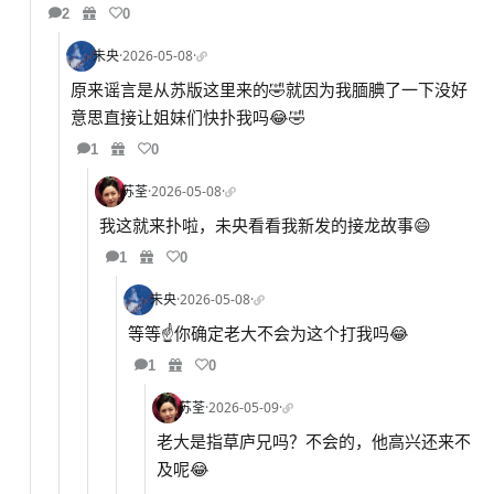
2
0
未央
·
2026-05-08
·
原来谣言是从苏版这里来的🤣就因为我腼腆了一下没好
意思直接让姐妹们快扑我吗😂🤣
1
0
苏荃
·
2026-05-08
·
我这就来扑啦，未央看看我新发的接龙故事😄
1
0
未央
·
2026-05-08
·
等等☝️你确定老大不会为这个打我吗😂
1
0
苏荃
·
2026-05-09
·
老大是指草庐兄吗？不会的，他高兴还来不
及呢😂