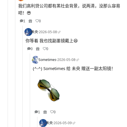
我们高利贷公司都有黑社会背景，说两清，没那么容易
吧！😎
1
0
未央
·
2026-05-08
·
你等着 我也找副墨镜戴上😆
0
0
Sometimes
·
2026-05-08
·
(^-^) Sometimes 给 未央 赠送一副太阳镜！
1
0
未央
·
2026-05-09
·