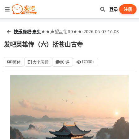
登录
注册
快乐嗨吧
·
未央
★★声望品衔R9★★
·
2026-05-07 16:03
发吧英雄传（六）括苍山古寺
17000+
繁体
大字阅读
86 评