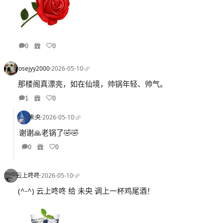
0
0
rosejyy2000
·
2026-05-10
·
那楼阁真漂亮，如在仙境，帅锅年轻、帅气。
1
0
未央
·
2026-05-10
·
谢谢🙏老锅了🤣🤣
0
0
云上咚咚
·
2026-05-10
·
(^-^) 云上咚咚 给 未央 调上一杯鸡尾酒！