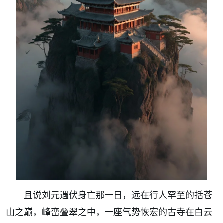
且说刘元遇伏身亡那一日，远在行人罕至的括苍
山之巅，峰峦叠翠之中，
一座气势恢宏的古寺在白云