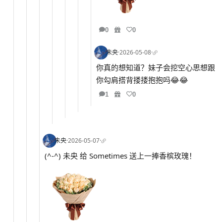
0
0
未央
·
2026-05-08
·
你真的想知道？妹子会挖空心思想跟
你勾肩搭背搂搂抱抱吗😂😂
1
0
未央
·
2026-05-07
·
(^-^) 未央 给 Sometimes 送上一捧香槟玫瑰！