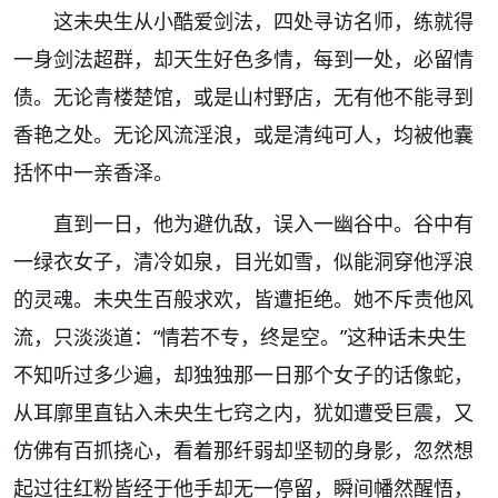
这未央生从小酷爱剑法，四处寻访名师，练就得
一身剑法超群，却天生好色多情，每到一处，必留情
债。无论青楼楚馆，或是山村野店，无有他不能寻到
香艳之处。无论风流淫浪，或是清纯可人，均被他囊
括怀中一亲香泽。
直到一日，他为避仇敌，误入一幽谷中。谷中有
一绿衣女子，清冷如泉，目光如雪，似能洞穿他浮浪
的灵魂。未央生百般求欢，皆遭拒绝。她不斥责他风
流，只淡淡道：“情若不专，终是空。”这种话未央生
不知听过多少遍，却独独那一日那个女子的话像蛇，
从耳廓里直钻入未央生七窍之内，犹如遭受巨震，又
仿佛有百抓挠心，看着那纤弱却坚韧的身影，忽然想
起过往红粉皆经于他手却无一停留，瞬间幡然醒悟，