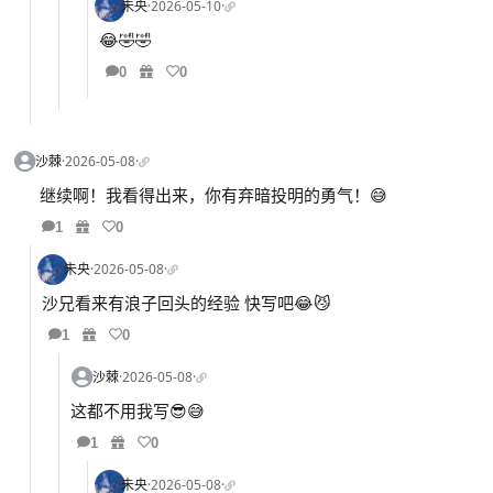
未央
·
2026-05-10
·
😂🤣🤣
0
0
沙棘
·
2026-05-08
·
继续啊！我看得出来，你有弃暗投明的勇气！😅
1
0
未央
·
2026-05-08
·
沙兄看来有浪子回头的经验 快写吧😂😼
1
0
沙棘
·
2026-05-08
·
这都不用我写😎😅
1
0
未央
·
2026-05-08
·