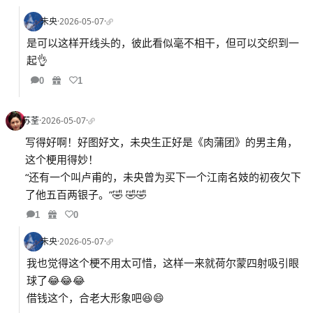
未央
·
2026-05-07
·
是可以这样开线头的，彼此看似毫不相干，但可以交织到一
起👌
0
1
苏荃
·
2026-05-07
·
写得好啊！好图好文，未央生正好是《肉蒲团》的男主角，
这个梗用得妙！
“还有一个叫卢甫的，未央曾为买下一个江南名妓的初夜欠下
了他五百两银子。”🤣 🤣🤣
1
0
未央
·
2026-05-07
·
我也觉得这个梗不用太可惜，这样一来就荷尔蒙四射吸引眼
球了😂😂😂
借钱这个，合老大形象吧😆😄