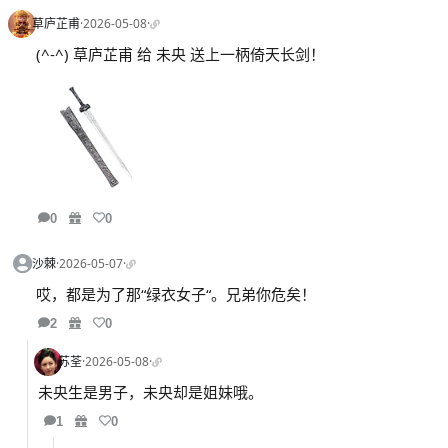
草庐芷甫
·
2026-05-08
·
(^-^) 草庐芷甫 给 未央 送上一柄倚天长剑！
0
0
沙棘
·
2026-05-07
·
哎，都是为了那“绿衣女子“。兄弟你危矣！
2
0
苏荃
·
2026-05-08
·
未央生是男子，未央却是姐妹哦。
1
0