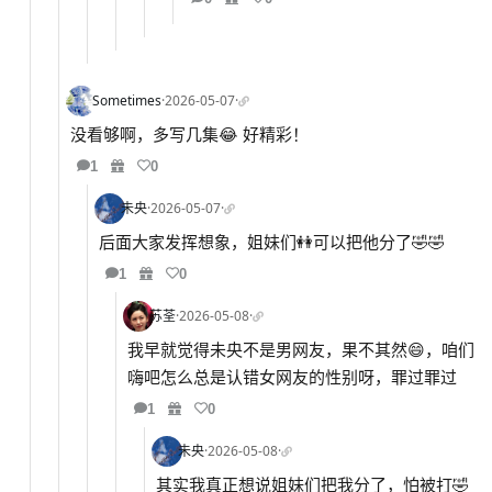
Sometimes
·
2026-05-07
·
没看够啊，多写几集😂 好精彩！
1
0
未央
·
2026-05-07
·
后面大家发挥想象，姐妹们👭可以把他分了🤣🤣
1
0
苏荃
·
2026-05-08
·
我早就觉得未央不是男网友，果不其然😄，咱们
嗨吧怎么总是认错女网友的性别呀，罪过罪过
1
0
未央
·
2026-05-08
·
其实我真正想说姐妹们把我分了，怕被打🤣