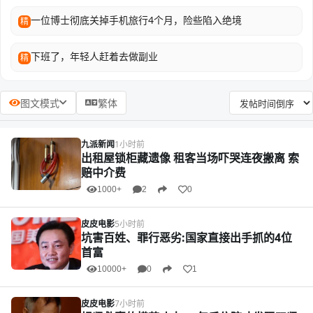
一位博士彻底关掉手机旅行4个月，险些陷入绝境
精
下班了，年轻人赶着去做副业
精
图文模式
繁体
九派新闻
1小时前
出租屋锁柜藏遗像 租客当场吓哭连夜搬离 索
赔中介费
1000+
2
0
皮皮电影
5小时前
坑害百姓、罪行恶劣:国家直接出手抓的4位
首富
10000+
0
1
皮皮电影
7小时前