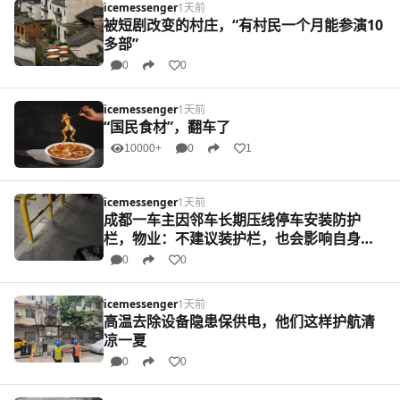
icemessenger
1天前
被短剧改变的村庄，“有村民一个月能参演10
多部”
0
0
icemessenger
1天前
“国民食材”，翻车了
10000+
0
1
icemessenger
1天前
成都一车主因邻车长期压线停车安装防护
栏，物业：不建议装护栏，也会影响自身停
车
0
0
icemessenger
1天前
高温去除设备隐患保供电，他们这样护航清
凉一夏
0
0