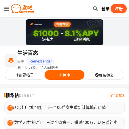
登录
注册
生活百态
icemessenger
版主：
看世间万象，品人间烟火
创建帖子
关注
屏蔽频道
精华帖
全部精华
DIGEST
从北上广到合肥，当一个00后女生重新计算城市价值
精
“数学天才”的7年：考过全省第一，赚过400万，现在送外卖
精