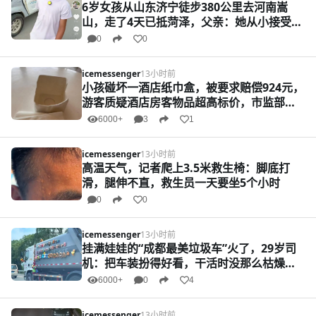
6岁女孩从山东济宁徒步380公里去河南嵩
山，走了4天已抵菏泽，父亲：她从小接受体
育训练，爬过多座名山
0
0
icemessenger
13小时前
小孩碰坏一酒店纸巾盒，被要求赔偿924元，
游客质疑酒店房客物品超高标价，市监部门
回应
6000+
3
1
icemessenger
13小时前
高温天气，记者爬上3.5米救生椅：脚底打
滑，腿伸不直，救生员一天要坐5个小时
0
0
icemessenger
13小时前
挂满娃娃的“成都最美垃圾车”火了，29岁司
机：把车装扮得好看，干活时没那么枯燥压
抑
6000+
0
4
icemessenger
13小时前