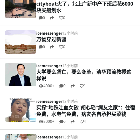
cityboat火了，北上广新中产下班后花6000
块买船划水
0
0
icemessenger
13小时前
万物穿过新疆
0
0
icemessenger
13小时前
大学要么凋亡，要么变革，清华顶流教授这
样说
4000+
0
1
icemessenger
13小时前
实探“地铁吐血女孩”胡心瑶“病友之家”：住宿
免费，水电气免费，病友各自承担买菜钱
2000+
0
4
icemessenger
13小时前