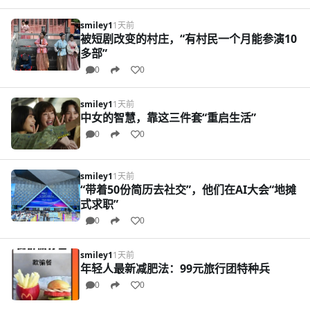
smiley1
1天前
被短剧改变的村庄，“有村民一个月能参演10
多部”
0
0
smiley1
1天前
中女的智慧，靠这三件套“重启生活”
0
0
smiley1
1天前
“带着50份简历去社交”，他们在AI大会“地摊
式求职”
0
0
smiley1
1天前
年轻人最新减肥法：99元旅行团特种兵
0
0