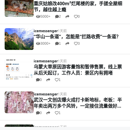
重庆姑娘改400m²烂尾楼的家，手搓全屋细
节，越住越上瘾
5000+
2
0
icemessenger
1天前
“华山一条道”，怎能是“拦路收费”一条道？
3000+
1
3
icemessenger
1天前
乌蒙大草原因游客量饱和暂停售票，线上票
从后天起订，工作人员：景区内有拥堵
0
1
icemessenger
1天前
武汉一文创店爆火成打卡新地标，老板：半
年卖出两万多个风铃，一定接住流量做好售
后
0
1
icemessenger
1天前