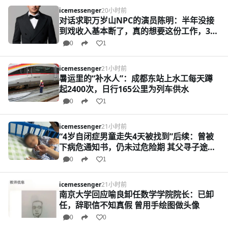
icemessenger
20小时前
对话求职万岁山NPC的演员陈明：半年没接
到戏收入基本断了，真的想要这份工作，38
岁转行试错的时间不多了
0
1
icemessenger
21小时前
暑运里的“补水人”：成都东站上水工每天蹲
起2400次，日行165公里为列车供水
0
1
icemessenger
21小时前
“4岁自闭症男童走失4天被找到”后续：曾被
下病危通知书，仍未过危险期 其父寻子途中
被诈骗
0
1
icemessenger
21小时前
南京大学回应喻良卸任数学学院院长：已卸
任，辞职信不知真假 曾用手绘图做头像
0
0