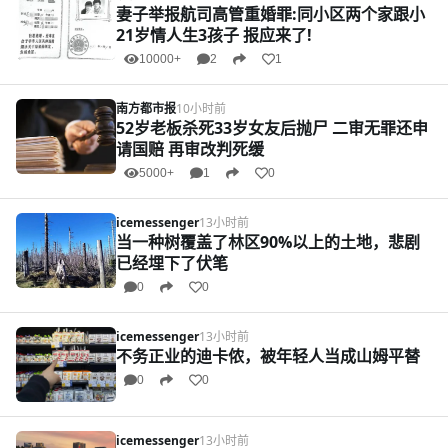
妻子举报航司高管重婚罪:同小区两个家跟小
21岁情人生3孩子 报应来了!
10000+
2
1
南方都市报
10小时前
52岁老板杀死33岁女友后抛尸 二审无罪还申
请国赔 再审改判死缓
5000+
1
0
icemessenger
13小时前
当一种树覆盖了林区90%以上的土地，悲剧
已经埋下了伏笔
0
0
icemessenger
13小时前
不务正业的迪卡侬，被年轻人当成山姆平替
0
0
icemessenger
13小时前