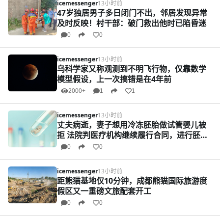
icemessenger
13小时前
47岁独居男子多日闭门不出，邻居发现异常
及时反映！村干部：破门救出他时已陷昏迷
0
0
icemessenger
13小时前
乌科学家又称观测到不明飞行物，仅靠数学
模型假设，上一次搞错是在4年前
2000+
1
1
icemessenger
13小时前
丈夫病逝，妻子想用冷冻胚胎做试管婴儿被
拒 法院判医疗机构继续履行合同，进行胚胎
移植
0
0
icemessenger
13小时前
距熊猫基地仅10分钟，成都熊猫国际旅游度
假区又一重磅文旅配套开工
0
0