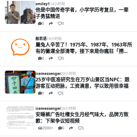
smiley1
14小时前
他是中国传奇学者，小学学历考复旦，一辈
子勇猛精进
0
0
般若语
19小时前
屬兔人辛苦了！1975年、1987年、1963年所
有的黴運全部清零，接下來是你瘋狂「撈
金」的黃金時期！
0
0
icemessenger
20小时前
25岁中医准研究生在万岁山景区当NPC：跟
游客互动把脉，工资满意，学以致用很幸福
0
1
icemessenger
20小时前
安睡裤广告吐槽女生月经气味大，品牌方致
歉：下架争议短视频
2000+
0
1