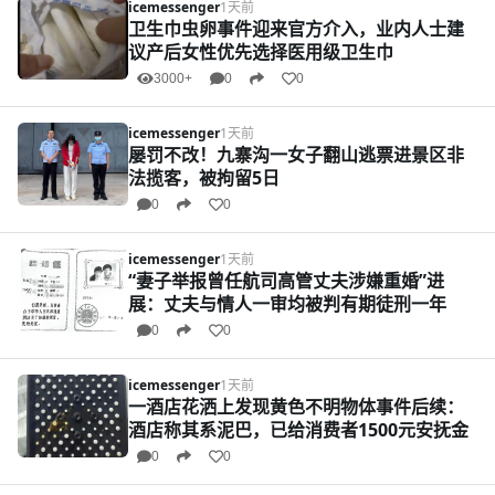
icemessenger
1天前
卫生巾虫卵事件迎来官方介入，业内人士建
议产后女性优先选择医用级卫生巾
3000+
0
0
icemessenger
1天前
屡罚不改！九寨沟一女子翻山逃票进景区非
法揽客，被拘留5日
0
0
icemessenger
1天前
“妻子举报曾任航司高管丈夫涉嫌重婚”进
展：丈夫与情人一审均被判有期徒刑一年
0
0
icemessenger
1天前
一酒店花洒上发现黄色不明物体事件后续：
酒店称其系泥巴，已给消费者1500元安抚金
0
0