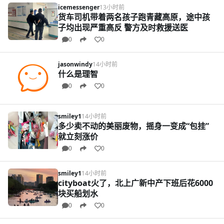
icemessenger
13小时前
货车司机带着两名孩子跑青藏高原，途中孩
子均出现严重高反 警方及时救援送医
0
0
jasonwindy
14小时前
什么是理智
0
0
smiley1
14小时前
多少卖不动的美丽废物，摇身一变成“包挂”
就立刻涨价
0
0
smiley1
14小时前
cityboat火了，北上广新中产下班后花6000
块买船划水
0
0