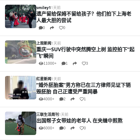
smiley1
1天前
遗产留给保姆不留给孩子？他们拍下上海老
人最大胆的尝试
0
0
上观新闻
1天前
重庆一SUV行驶中突然腾空上树 监控拍下“起
飞”瞬间
11000+
1
3
红星新闻
1天前
“婚外胚胎案”男方称已在三方律师见证下销
毁胚胎 自己正遭受严重网暴
4000+
2
1
三联生活周刊
1天前
出国帮子女带娃的老年人 在夹缝中煎熬
6000+
0
0