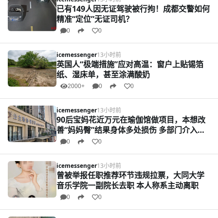
已有149人因无证驾驶被行拘！成都交警如何
精准“定位”无证司机？
0
0
icemessenger
13小时前
英国人“极端措施”应对高温：窗户上贴锡箔
纸、湿床单，甚至涂满酸奶
2000+
0
0
icemessenger
13小时前
90后宝妈花近万元在瑜伽馆做项目，本想改
善“妈妈臀”结果身体多处损伤 多部门介入调
查
0
0
icemessenger
13小时前
曾被举报任职推荐环节违规拉票，大同大学
音乐学院一副院长去职 本人称系主动离职
0
0