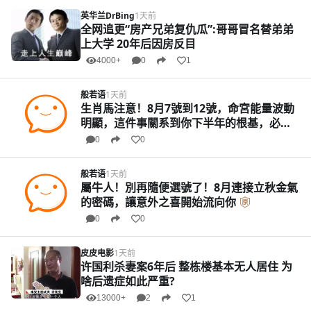
英华兰DrBing
1天前
全网追更“房产兄弟复仇瓜”:哥哥冒名替弟弟
上大学 20年后因房反目
4000+
0
1
般若语
1天前
生肖馬注意！8月7號到12號，命宮能量波動
明顯，這件事關系到你下半年的根基，必須
提前知道
0
0
般若语
1天前
屬牛人！別再隨便選號了！8月連接立秋金氣
的密碼，讓意外之喜開始流向你
0
0
皮皮电影
1天前
许国利杀妻案6年后 整栋楼基本无人居住 为
啥后遗症如此严重?
13000+
2
1