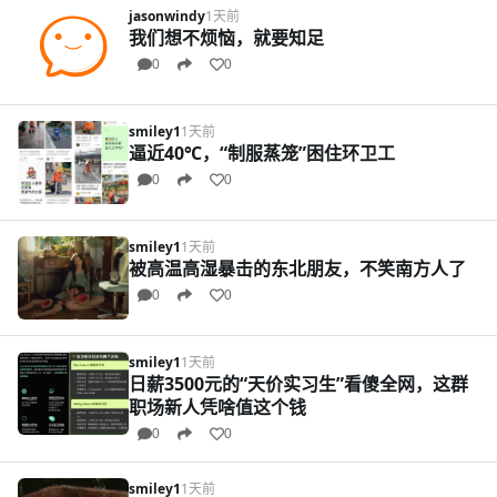
jasonwindy
1天前
我们想不烦恼，就要知足
0
0
smiley1
1天前
逼近40℃，“制服蒸笼”困住环卫工
0
0
smiley1
1天前
被高温高湿暴击的东北朋友，不笑南方人了
0
0
smiley1
1天前
日薪3500元的“天价实习生”看傻全网，这群
职场新人凭啥值这个钱
0
0
smiley1
1天前