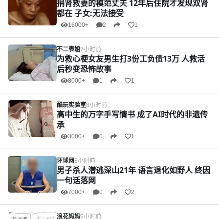
捐肾救妻的模范丈夫 12年后住院才发现双肾
都在 子女:无法接受
16000+
2
1
不二表姐
7小时前
为救心梗女友男生打3份工负债13万 人救活
后秒变恐怖故事
8000+
1
1
酷玩实验室
8小时前
高中生的万字手写情书 成了AI时代的非遗传
承
3000+
0
1
环球网
8小时前
男子杀人潜逃深山21年 语言退化如野人 终因
一句话落网
7000+
0
2
浪花妈妈
9小时前