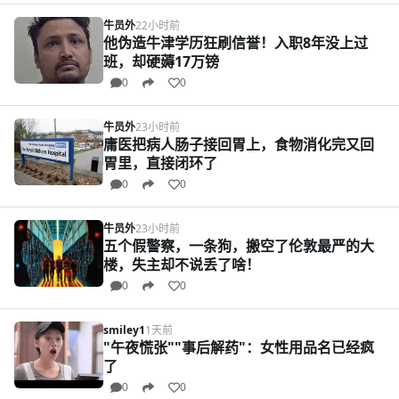
牛员外
22小时前
他伪造牛津学历狂刷信誉！入职8年没上过
班，却硬薅17万镑
0
0
牛员外
23小时前
庸医把病人肠子接回胃上，食物消化完又回
胃里，直接闭环了
0
0
牛员外
23小时前
五个假警察，一条狗，搬空了伦敦最严的大
楼，失主却不说丢了啥！
0
0
smiley1
1天前
"午夜慌张""事后解药"：女性用品名已经疯
了
0
0