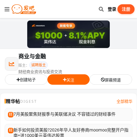
登录
注册
商业与金融
诚聘版主
版主：
财经商业资讯与投资交流
创建帖子
关注
屏蔽频道
精华帖
全部精华
DIGEST
7月美股聚焦财报季与美联储决议 不容错过的财经事件
精
新手如何投资美股?2026年华人友好券商moomoo完整开户指
精
南+送1000美元英伟达股票