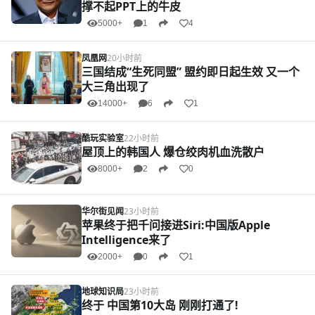
撑不起PPT上的牛皮
5000+
1
4
凤凰网
20小时前
三国结成“生死同盟” 盟约即日起生效 又一个
大三角出现了
14000+
6
1
酷玩实验室
22小时前
屋顶上的韩国人 爆仓绞肉机血洗散户
8000+
2
0
华尔街见闻
23小时前
苹果终于把千问接进Siri:中国版Apple
Intelligence来了
2000+
0
1
地球知识局
23小时前
终于 中国第10大岛 刚刚打通了!