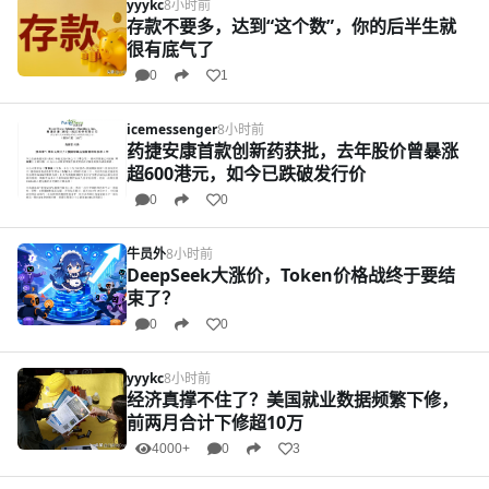
yyykc
8小时前
存款不要多，达到“这个数”，你的后半生就
很有底气了
0
1
icemessenger
8小时前
药捷安康首款创新药获批，去年股价曾暴涨
超600港元，如今已跌破发行价
0
0
牛员外
8小时前
DeepSeek大涨价，Token价格战终于要结
束了？
0
0
yyykc
8小时前
经济真撑不住了？美国就业数据频繁下修，
前两月合计下修超10万
4000+
0
3