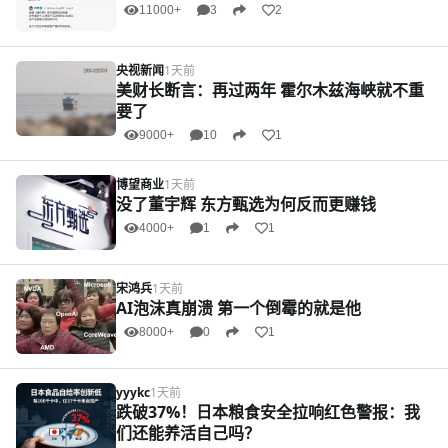
11000+
3
2
央视新闻
1天前
美财长断言：再过两年 霍尔木兹海峡就不重
要了
9000+
10
1
博望商业
1天前
没了董宇辉 东方甄选为何反而更赚钱
4000+
1
1
宋鸿兵
1天前
AI泡沫真崩溃 第一个倒霉的就是他
8000+
0
1
yyykc
1天前
跌破37%！日本粮食安全拉响红色警报：我
们还能养活自己吗？