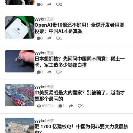
0
2
yyykc
1天前
OpenAI贵10倍还不好用！全球开发者用脚
投票：中国AI才是真香
0
1
yyykc
1天前
日本想拥核？先问问中国同不同意！稀土一
卡，军工造多少钢都白搭
0
2
yyykc
1天前
中美贸易战最大的赢家？别被骗了，越南才
是那个最亏的
10000+
2
3
yyykc
1天前
砸 1700 亿建核电！中国为何非要大力发展核
电？