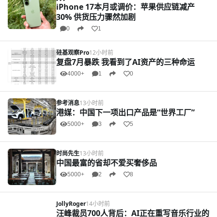
iPhone 17本月或调价：苹果供应链减产
30% 供货压力骤然加剧
0
1
硅基观察Pro
12小时前
复盘7月暴跌 我看到了AI资产的三种命运
4000+
1
0
参考消息
13小时前
港媒：中国下一项出口产品是“世界工厂”
5000+
3
5
时尚先生
13小时前
中国最富的省却不爱买奢侈品
5000+
2
8
JollyRoger
14小时前
汪峰裁员700人背后：AI正在重写音乐行业的