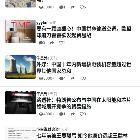
6000+
1
5
yyykc
1天前
要有一颗凶狠心！中国拼命输送空调，欧盟
却磨刀霍霍欲发起贸易战
0
1
牛员外
1天前
外媒：中国十年内新增核电装机容量超过世
界其他国家总和
3000+
4
3
牛员外
1天前
路透社：特朗普公布与中国在太阳能和芯片
领域展开竞争的贸易措施
4000+
1
0
小白说财论道
1天前
七年前被王思聪骂 如今他身价远超王健林