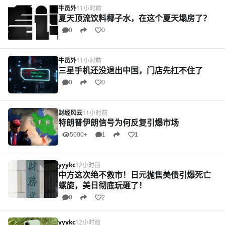
牛员外
11小时前
夏天顶流饮料椰子水，在这个夏天塌房了？
0
0
牛员外
11小时前
三星手机还没退出中国，门店先扛不住了
0
0
财经风云
11小时前
特朗普伊朗信号为何反复引爆市场
5000+
1
1
yyykc
12小时前
中方这次绝不救市！日元抛售美债引爆死亡
螺旋，美日彻底玩砸了！
0
2
yyykc
12小时前