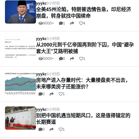
yyykc
9小时前
全美45州沦陷，特朗普选情告急，印尼经济
崩盘，转身就找中国续命
9000+
1
4
yyykc
9小时前
从2000元到千亿帝国再到阶下囚，中国“避孕
套大王”艾路明被捕
5000+
0
1
yyykc
9小时前
房地产进入存量时代：大量楼盘卖不出去，
未来哪类房子还能涨价？
0
1
yyykc
9小时前
别把中国机遇当短期风口，这是值得锚定的
长期赛道
0
1