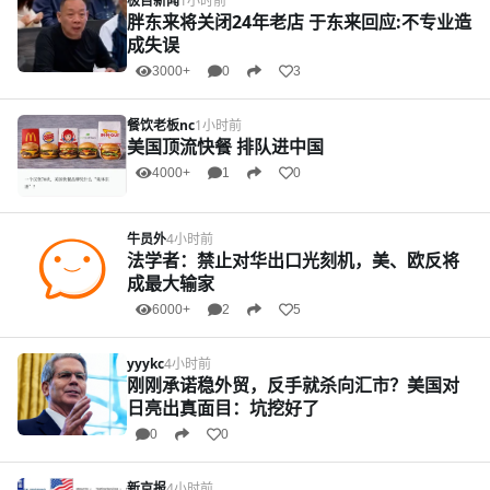
极目新闻
1小时前
胖东来将关闭24年老店 于东来回应:不专业造
成失误
3000+
0
3
餐饮老板nc
1小时前
美国顶流快餐 排队进中国
4000+
1
0
牛员外
4小时前
法学者：禁止对华出口光刻机，美、欧反将
成最大输家
6000+
2
5
yyykc
4小时前
刚刚承诺稳外贸，反手就杀向汇市？美国对
日亮出真面目：坑挖好了
0
0
新京报
4小时前