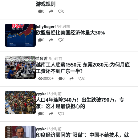
游戏规则
0
0
JollyRoger
15小时前
欧盟曾经比美国经济体量大30%
0
0
兰台说
15小时前
越南工人底薪1550元 东莞2080元:为何月底
工资还不到广东一半?
3000+
0
2
yyykc
15小时前
人口4年连降340万！出生跌破790万，专
家：这才是最该担心的
0
1
yyykc
15小时前
印度经济顾问的“阳谋”：中国不给技术，就