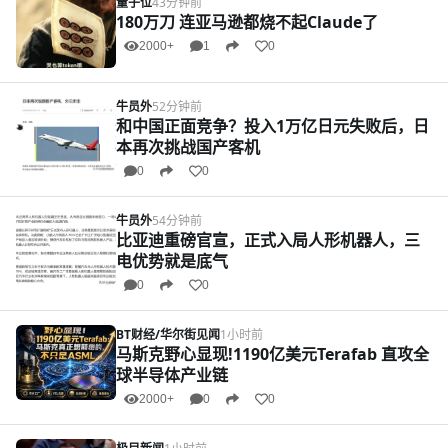
量子位
43分钟前
180万刀 连亚马逊都烧不起Claude了
2000+
1
0
牛员外
52分钟前
和中国正面竞争？投入1万亿日元失败后，日
本再次挑战国产客机
0
0
牛员外
54分钟前
比亚迪重磅官宣，正式入局人形机器人，三
电优势就是底气
0
0
BT财经/华尔街见闻
1小时前
马斯克野心显现!1190亿美元Terafab 直攻全
球半导体产业链
2000+
0
0