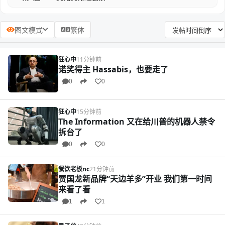
图文模式
繁体
狂心中
11分钟前
诺奖得主 Hassabis，也要走了
0
0
狂心中
15分钟前
The Information 又在给川普的机器人禁令
拆台了
0
0
餐饮老板nc
21分钟前
贾国龙新品牌“天边羊多”开业 我们第一时间
来看了看
1
1