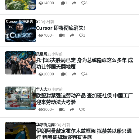
14000+
1
8
X
23小时前
Cursor 即将彻底消失!
7000+
0
1
凤凰网
23小时前
托卡耶夫胜局已定 身为总统隐忍这么多年 成
功让邻国天翻地覆
10000+
0
4
华人志
23小时前
欧盟封禁强迫劳动产品 查加班社保 中国工厂
迎来劳动法大考验
3000+
1
0
华尔街见闻
23小时前
伊朗阿曼敲定霍尔木兹框架 拟禁美以船只通
行 特朗普却称谈判有进展