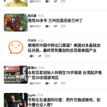
8000+
3
1
南风窗
1天前
借用30多年 兰州拉面还给兰州了
4000+
2
0
牛员外
1天前
想堵死中国中转出口渠道？美国对多晶硅加
征关税，最终受到重创的反而是美国产业
0
0
香港01
1天前
永和豆浆创始人林炳生70岁病逝 台湾起步推
广至20余国家地区
3000+
1
2
yyykc
1天前
号称左右逢源的印度：把外交做成梭哈，如
今爆仓没人帮？