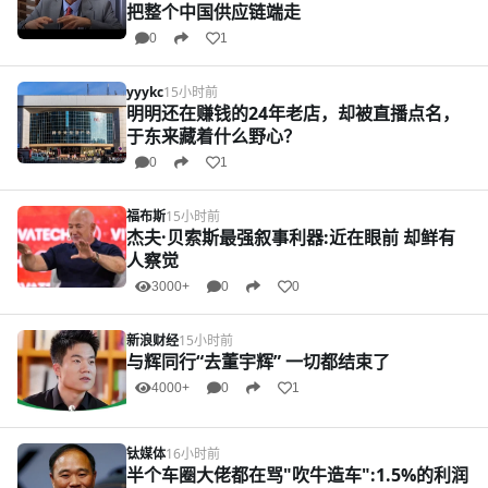
把整个中国供应链端走
0
1
yyykc
15小时前
明明还在赚钱的24年老店，却被直播点名，
于东来藏着什么野心？
0
1
福布斯
15小时前
杰夫·贝索斯最强叙事利器:近在眼前 却鲜有
人察觉
3000+
0
0
新浪财经
15小时前
与辉同行“去董宇辉” 一切都结束了
4000+
0
1
钛媒体
16小时前
半个车圈大佬都在骂"吹牛造车":1.5%的利润