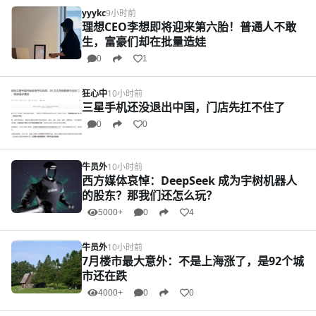
yyykc
9小时前
理想CEO李想即将迎来第六胎！普通人不敢
生，富豪们却在批量造娃
0
1
狂心中
10小时前
三星手机还没退出中国，门店先扛不住了
0
0
牛员外
10小时前
西方媒体哀悼：DeepSeek 成为宇树机器人
的股东？那我们还怎么玩？
5000+
0
4
牛员外
10小时前
7月楼市最大意外：不是上海涨了，是92个城
市还在跌
4000+
0
0