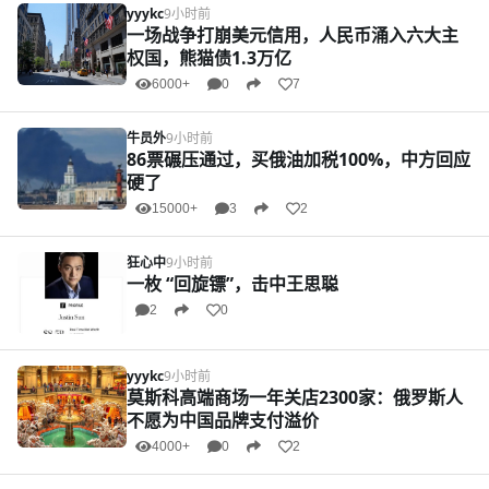
yyykc
9小时前
一场战争打崩美元信用，人民币涌入六大主
权国，熊猫债1.3万亿
6000+
0
7
牛员外
9小时前
86票碾压通过，买俄油加税100%，中方回应
硬了
15000+
3
2
狂心中
9小时前
一枚 “回旋镖”，击中王思聪
2
0
yyykc
9小时前
莫斯科高端商场一年关店2300家：俄罗斯人
不愿为中国品牌支付溢价
4000+
0
2