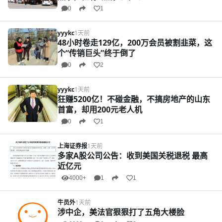
0
1
yyykc
1天前
48小时卷走129亿，200万会员被割韭菜，这
个“传销巨头”终于倒了
0
2
yyykc
1天前
狂赚5200亿！不碰金融，不搞房地产的山东
首富，却用200元老人机
0
1
上海证券报
1天前
多家A股公司公告：收到美国关税退税 最高
近亿元
4000+
1
1
牛员外
1天前
涉中企，美法官狠狠打了五角大楼脸