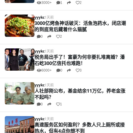
3000+
1
2
yyykc
1天前
3000亿烤鱼神话破灭：活鱼泡药水，闭店潮
的到底背后藏着什么猫腻
0
2
yyykc
1天前
税务局出手了！富豪为何非要扎堆离婚？潘
石屹300亿信托也难跑！
6000+
0
3
yyykc
1天前
人社部刚公布，基金结余11万亿，养老金涨
不起吗？
0
1
yyykc
1天前
高速服务区如何盈利？多数人只上厕所或接
热水，但有4点你想不到