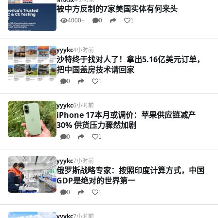
被中方反制的7家美国实体有何来头
4000+
0
1
yyykc
4小时前
沙特终于找对人了！拿出5.16亿美元订单，
把中国盖房技术请回家
0
1
yyykc
6小时前
iPhone 17本月或调价：苹果供应链减产
30% 供货压力骤然加剧
0
1
yyykc
7小时前
俄罗斯战略专家：按照印度计算方式，中国
GDP是绝对的世界第一
0
1
yyykc
7小时前