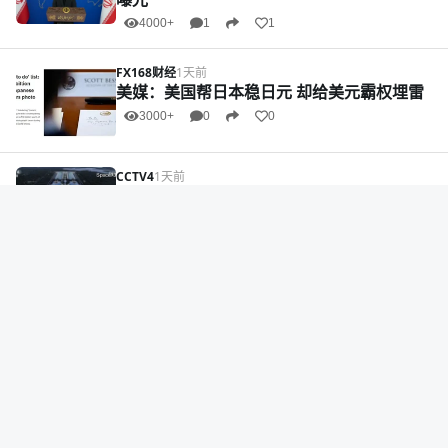
4000+
1
1
FX168财经
1天前
美媒：美国帮日本稳日元 却给美元霸权埋雷
3000+
0
0
CCTV4
1天前
马斯克：地球最大芯片工厂来了
8000+
0
1
经济观察报
1天前
奢侈品不好卖 珠宝为什么例外
2000+
1
1
JollyRoger
1天前
北京意外开征离岸信托税，中国超级富豪“震
惊”并急于筹措现金