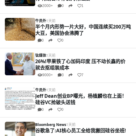
2000+
0
1
牛员外
1天前
半个月内形势一片大好，中国连续买200万吨
大豆，美国协会沸腾了
0
0
钛媒体
1天前
26%!苹果铁了心加码印度 压不动长鑫的价
就去抠组装成本
9000+
3
7
牛员外
1天前
Jeff Dean创业BP曝光，杨植麟也在上面！
硅谷VC抢破头送钱
0
0
Bloomberg News
1天前
谷歌急了:AI核心员工全给我搬回硅谷坐班!