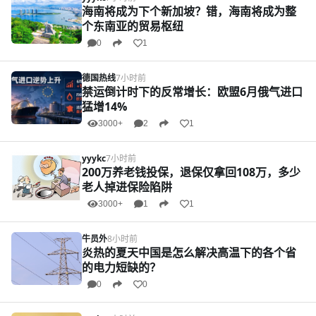
海南将成为下个新加坡？错，海南将成为整
个东南亚的贸易枢纽
0
1
德国热线
7小时前
禁运倒计时下的反常增长：欧盟6月俄气进口
猛增14%
3000+
2
1
yyykc
7小时前
200万养老钱投保，退保仅拿回108万，多少
老人掉进保险陷阱
3000+
1
1
牛员外
8小时前
炎热的夏天中国是怎么解决高温下的各个省
的电力短缺的？
0
0