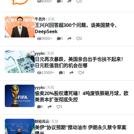
6000+
0
2
牛员外
1天前
王兴兴回答超300个问题，谈美国禁令、
DeepSeek
3000+
0
2
yyykc
1天前
日元再次暴跌，美国亲自出手也扶不起来！
日元贬值我们的机会在哪
12000+
3
4
yyykc
1天前
偷卖20%股权遭死磕！4吨废铁狠砸月球，欧
美资本扩张彻底失控
0
1
财经风云
1天前
美伊“协议预期”搅动油市 伊朗永久禁令草案
曝光