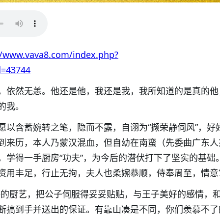
//www.vava8.com/index.php?
d=43744
，依然无恙。他还是他，我还是我，我所知道的是真的他
的我。
愿以含蓄婉转之笔，隐而不露，自诩为“撷荣静伺风”，好
到来历，本人乃蒙汉混血，但自幼在南蛮（先委曲广东人
，学得一手厨房“功夫”，为今后的潜伏打下了坚实的基础
资用丰足，行止无拘，夫人也柔婉恭顺，侍奉周至，情意
湛的厨艺，把公子伺服得妥妥贴贴，与王子美好的感情，
断搞到手并送出的保证。有靠山凑是不同，你们羡慕不了