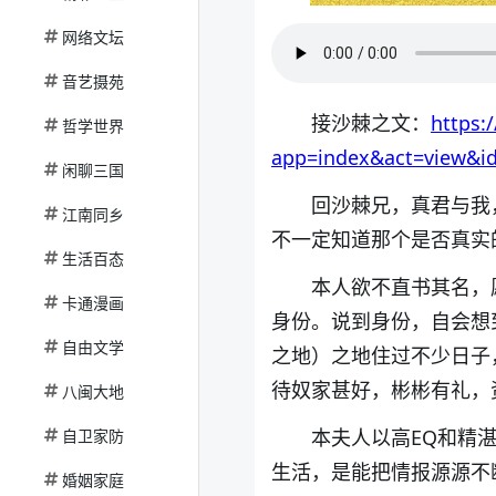
网络文坛
音艺摄苑
接沙棘之文：
https:
哲学世界
app=index&act=view&i
闲聊三国
回沙棘兄，真君与我
江南同乡
不一定知道那个是否真实
生活百态
本人欲不直书其名，
卡通漫画
身份。说到身份，自会想
自由文学
之地）之地住过不少日子
待奴家甚好，彬彬有礼，
八闽大地
本夫人以高EQ和精
自卫家防
生活，是能把情报源源不
婚姻家庭