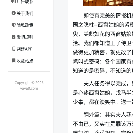
广告联系
关于我们
即使有完美的情报机
国之隐柱--西窗姑娘的
隐私政策
臾，美貎如花的西窗姑娘
发吧规则
洽。我们都知道王子侍卫
创建APP
做得更加精密，就更改了
收藏站点
鸡叫式密码：各个国家有
知道的是密码，不知道的
夫人任务得以完成，
Copyright © 2026
vava8.com
是心疼西窗姑娘，戎马半
少事，都在谈笑中。送一
翻外篇：其实夫人我
不由已，又实在是罪该万
唱妇随，冷暖相知，安稳