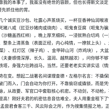
靠我的本事了，我虽没有绝世的容颜，但也长得斯文淡定
要先抓住他的胃。
几个诚实豆沙包、吐露心声蒸烧买，一杯豆香神仙润喉液
死猪八戒（豇豆炒猪肉或烧肉）、呃鬼食豆腐（呃鬼为骗
（沙糖盖西红杮），晚上厚烹细焖，一浸就熟白切鸡（一
、整条上清蒸鱼（表面正经，内心纯情，一撩就上头）、
 香菜）、红灯区（辣子鸡）、金甲碎山河（炸鸡块），大
（夫妻感情深厚、长久、温润、越熬越浓），问你够不够
铁塔，身强力壮跨战马，当然，还要老老实实讲实话（情
势在变。想起二战著名间谍理查德・左格尔名言：不撬保
破门而入，门会自动为你打开。不靠偷窃或撬锁，而是凭
脉，从政要、军官口中套取核心机密。不动剑，不动枪，
是高！刚好夫君的机密信息音信难全，夫人用重金租下了
个孟尝君食客三千、风云际会之所，作为搜集情报之地，