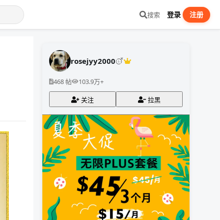
登录
注册
搜索
rosejyy2000
468 帖
103.9万+
关注
拉黑