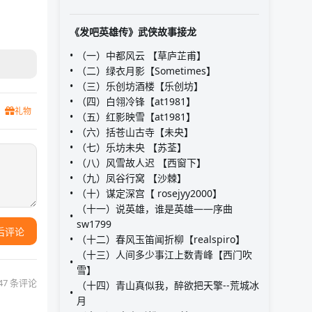
《发吧英雄传》武侠故事接龙
（一）中都风云 【草庐芷甫】
（二）绿衣月影【Sometimes】
（三）乐创坊酒楼【乐创坊】
（四）白翎冷锋【at1981】
礼物
（五）红影映雪【at1981】
（六）括苍山古寺【未央】
（七）乐坊未央 【苏荃】
（八）风雪故人迟 【西窗下】
（九）凤谷行窝 【沙棘】
（十）谋定深宫【 rosejyy2000】
（十一）说英雄，谁是英雄——序曲
sw1799
后评论
（十二）春风玉笛闻折柳【realspiro】
（十三）人间多少事江上数青峰【西门吹
雪】
47 条评论
（十四）青山真似我，醉欲把天擎--荒城冰
月