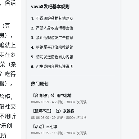
，俗话
vava8发吧基本规则
1.
不得纠缠骚扰其他网友
（豆
2.
严禁人身攻击侮辱言语
鬼），
3.
禁止违规滥发广告信息
追就上
4.
拒绝军事政治宗教话题
走在乡
5.
请勿发送情色暴力内容
盆菜（杂
6.
AI生成内容需标注说明
？吃得
报）。
热门原创
险柜，
【台湾纪行 9】雨中北埔
08-06 10:59 · 46 评论 · 3000+ 次阅读
借社交
【镜照不己】（2）灰袍客
不用听
08-06 05:00 · 29 评论 · 8000+ 次阅读
“乐创
【活动】三七🐷
08-06 13:35 · 11 评论 · 2000+ 次阅读
正所