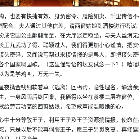
构，也要有快捷有效、身负密令、履险如夷、千里传信不
紧密配合。夫人通过其他信差，请西窗姑娘到酒楼进行密议
扮成它国公主翩翩而至，在大厅淡定稳坐，与夫人丝滑无
长王九武功了得、聪颖过人，我们得更加小心谨慎，把安
接头密码，又闻说丐帮过来接情报的是粤人，即把接头密
各个国家嘅国歌。（这里懂粤语的坛友试念一下？）嘻嘻
以为是学鸡叫，万无一失。
星夜携金钱细软着草（逃离）回丐帮，隐性埋名，静渡余
生，一身风雨后终回巢，我俩得以坐在茶楼二层靠窗位，
歌给劳苦功高的西窗姑娘，希望歌声能温暖她的心。
心中十分尊敬王子，利用王子及王子资源搞情报，使命在
死，只是以后不能再伺服王子，愿王子另觅贤妻，再修鸳
度日，以尽余年。