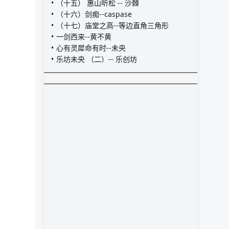
（十五） 惠山听松 -- 沙棘
（十六）剑痴--caspase
（十七）庙堂之高--等边直角三角形
一剑西来--黄不黄
心有灵犀命有时--未央
乐坊未央 （二）-- 乐创坊