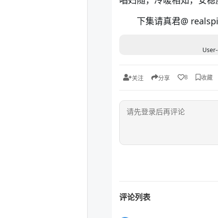
下集请真君@
reals
User-
收藏
8
关注
分享
评论列表