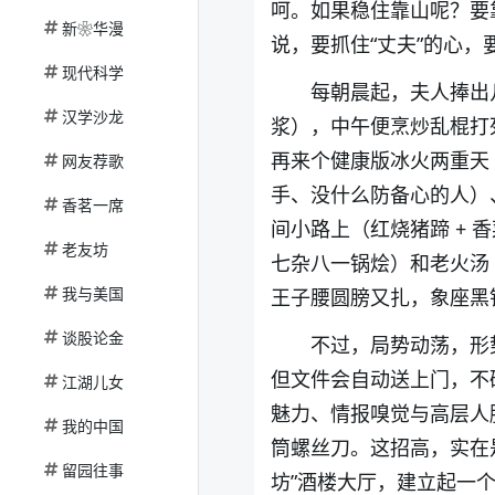
呵。如果稳住靠山呢？要
新❀华漫
说，要抓住“丈夫”的心，
现代科学
每朝晨起，夫人捧出
汉学沙龙
浆），中午便烹炒乱棍打
再来个健康版冰火两重天
网友荐歌
手、没什么防备心的人）
香茗一席
间小路上（红烧猪蹄 +
老友坊
七杂八一锅烩）和老火汤
我与美国
王子腰圆膀又扎，象座黑
谈股论金
不过，局势动荡，形
但文件会自动送上门，不
江湖儿女
魅力、情报嗅觉与高层人
我的中国
筒螺丝刀。这招高，实在
留园往事
坊”酒楼大厅，建立起一