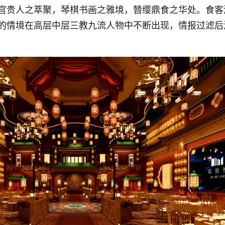
官贵人之萃聚，琴棋书画之雅境，㬱缨鼎食之华处。食客
的情境在高层中层三教九流人物中不断出现，情报过滤后