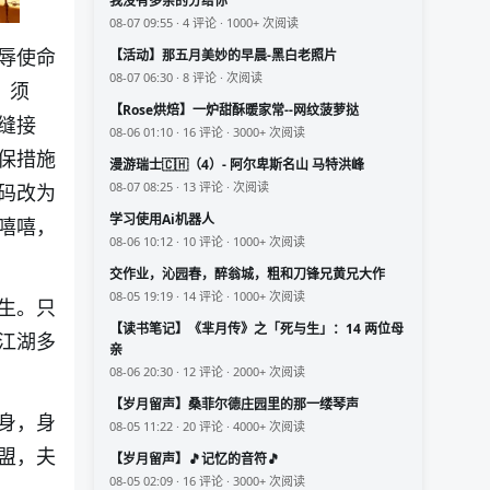
我没有多余的分给你
08-07 09:55 · 4 评论 · 1000+ 次阅读
辱使命
【活动】那五月美妙的早晨-黑白老照片
08-07 06:30 · 8 评论 · 次阅读
。须
【Rose烘焙】一炉甜酥暖家常--网纹菠萝挞
缝接
08-06 01:10 · 16 评论 · 3000+ 次阅读
保措施
漫游瑞士🇨🇭（4）- 阿尔卑斯名山 马特洪峰
08-07 08:25 · 13 评论 · 次阅读
码改为
学习使用Ai机器人
嘻嘻，
08-06 10:12 · 10 评论 · 1000+ 次阅读
交作业，沁园春，醉翁城，粗和刀锋兄黄兄大作
08-05 19:19 · 14 评论 · 1000+ 次阅读
生。只
【读书笔记】《芈月传》之「死与生」：14 两位母
江湖多
亲
08-06 20:30 · 12 评论 · 2000+ 次阅读
【岁月留声】桑菲尔德庄园里的那一缕琴声
身，身
08-05 11:22 · 20 评论 · 4000+ 次阅读
盟，夫
【岁月留声】🎵记忆的音符🎵
08-05 02:09 · 16 评论 · 3000+ 次阅读