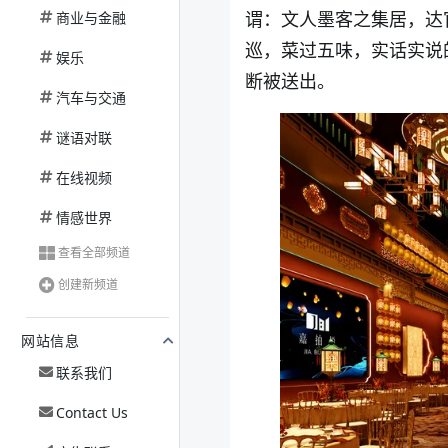
谓：文人墨客之集居，达
商业与金融
巡，菜过五味，实话实说
娱乐
断被送出。
汽车与交通
谜语对联
在线视频
情感世界
查看全部频道
创建新频道
网站信息
联系我们
Contact Us