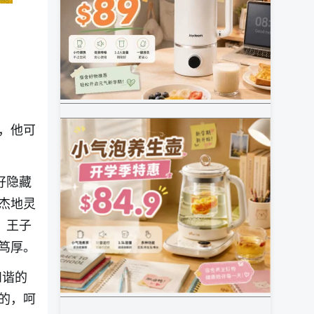
，他可
好隐藏
杰地灵
。王子
笃厚。
和谐的
的，呵