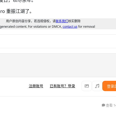
piro 重振江湖了。
用户原创内容分享，若违规侵权，请
联系我们
核实删除
generated content. For violations or DMCA,
contact us
for removal
注册账号
已有账号？登录
登录
查看 1