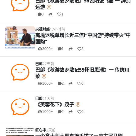
巴郞《秋游故乡散记》56云阳张飞庙 一 辞别
远游
0
1
央视财经
17小时前
离境退税单增长近三倍!“中国游”持续带火“中
国购”
3000+
1
3
巴郎
27天前
巴郞《秋游故乡散记55怀旧思潮》一 传统川
菜
1000+
2
0
巴郎
21天前
《芙蓉花下》茂子
1000+
2
0
狂心中
2天前