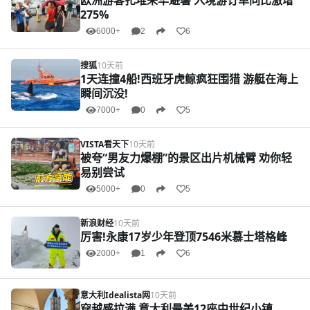
欧洲游客扎堆来华避暑 入境游订单同比激增
275%
6000+
2
6
搜狐
10天前
1天连撞4船!西班牙虎鲸疯狂围猎 游艇在海上
瞬间沉没!
7000+
0
5
VISTA看天下
10天前
被夸“男友力爆棚”的景区出片机械臂 劝你轻
易别尝试
5000+
0
5
新浪财经
10天前
厉害!永康17岁少年登顶7546米慕士塔格峰
2000+
1
6
意大利Idealista网
10天前
穿越感拉满 意大利最美12座中世纪小镇