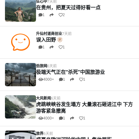
狂心中
7天前
在贵州，把夏天过得好看一点
1
2
升仙村道商创业
7天前
误入田野
1
1
劲旅网
6天前
极端天气正在“杀死”中国旅游业
4000+
1
1
大风新闻
6天前
虎跳峡峡谷发生塌方 大量滚石砸进江中 下方
游客紧急撤离
4000+
1
1
旅界
6天前