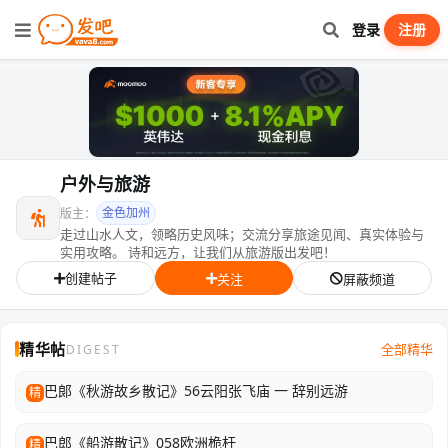
登录
注册
户外与旅游
金色加州
版主：
走过山水人文，领略历史风味；交流分享旅途见闻、真实体验与
实用攻略。 诗和远方，让我们从旅游版出发吧！
创建帖子
关注
屏蔽频道
精华帖
全部精华
DIGEST
巴郞《秋游故乡散记》56云阳张飞庙 一 辞别远游
精
巴郎《船游散记》058欧洲桅杆
精