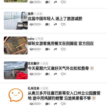
1000+
2
3
旅界
11天前
这届中国年轻人 迷上了旅游减肥
2000+
1
5
ndtv
12天前
邮轮女游客竟用餐叉狂刮脚底 官方回应
8000+
4
2
花名雞仔
11天前
今天星期六又逢好天气外出松松筋骨
1000+
1
4
礼尚往来
11天前
从奥兰多开往塞巴斯蒂安入口州立公园露营
地 途中用鸡腿钓螃蟹 沿途美景看不够
2000+
0
9