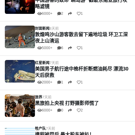
中国游客的致命“跳岛游” 戳破东南亚旅行攻
略滤镜
6000+
2
1
封面新闻
8天前
敦煌鸣沙山游客散去留下遍地垃圾 环卫工深
夜上山清运
5000+
6
1
红星新闻
7天前
美国男子航行途中桅杆折断燃油耗尽 漂流30
天后获救
2000+
1
1
旅界
7天前
黑旅拍上央视 打野摄影师慌了
6000+
0
2
牲产队
7天前
携程被罚后 最大股东被扒！