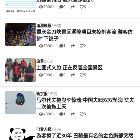
7000+
0
6
潇湘晨报
8天前
重庆金刀峡景区溪降项目未控制客流 游客仿
佛“下饺子”
5000+
1
2
旅界
8天前
土匪式文旅 正在反噬全国景区
9000+
2
5
新京报
8天前
马尔代夫拖曳伞惊魂:中国夫妇双双坠海 丈夫
二次被拖上天
4000+
1
3
巴黎人报
8天前
游客摸了近30年 巴黎最有名的金色胸部突然