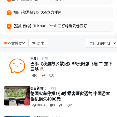
巴郎《船游散记》056立方楼屋
精
【远山有约】Tricouni Peak 三钉峰看云卷云舒
精
图文模式
繁体
巴郎
1小时前
巴郞《秋游故乡散记》56云阳张飞庙 二 东下
三峡
0
0
极目新闻
10小时前
德国火车停摆1小时 乘客砸窗透气 中国游客
误机损失4000元
3000+
3
2