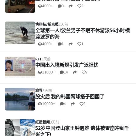
4000+
0
2
快科技/新京报
2天前
全球第一人!波兰男子不眠不休游泳56小时横
渡波罗的海
4000+
1
1
RFI
3天前
中国出入境新规引发广泛担忧
21000+
14
7
旅界
3天前
股灾后 我的韩国网球搭子回国了
10000+
4
2
红星新闻
3天前
52岁中国登山家王钟遇难 遗体被雪崩冲到千
米之下!