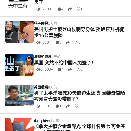
黑了
12000+
4
1
扬子晚报
8天前
美国男护士被登山杖刺穿身体 拒绝直升机徒
步16公里脱险
4000+
3
3
地球知识局
8天前
黑国 突然不给中国人免签了！
24000+
4
6
英国报姐
8天前
男子太平洋漂流30天奇迹生还!却因装备简陋
被网友大骂没带脑子?
3000+
1
2
dailyhive
9天前
加拿大护照含金量曝光 全球排名第七 可免签