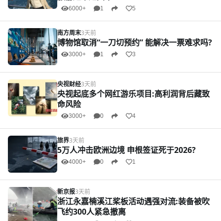
6000+
1
5
南方周末
3天前
博物馆取消“一刀切预约” 能解决一票难求吗?
3000+
1
3
央视财经
3天前
央视起底多个网红游乐项目:高利润背后藏致
命风险
3000+
0
4
旅界
3天前
5万人冲击欧洲边境 申根签证死于2026?
4000+
0
1
新京报
3天前
浙江永嘉楠溪江桨板活动遇强对流:装备被吹
飞约300人紧急撤离