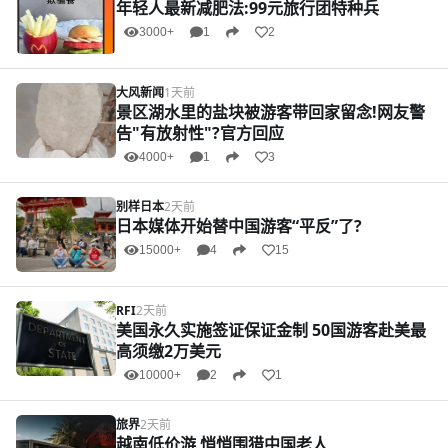
年轻人最新减肥法:99元旅行团特种兵
3000+
1
2
大风新闻
1天前
景区湖水里的盐块被游客带回家留念!网友警
告"有放射性"?官方回应
4000+
1
3
别样日本
2天前
日本媒体开始替中国游客“平反”了?
15000+
4
15
RFI
2天前
美国永久实施签证保证金制 50国游客赴美最
高须缴2万美元
10000+
2
1
旅界
2天前
越南低价游 悄悄围猎中国老人