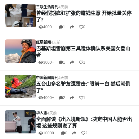
三联生活周刊
4天前
曾经假期疯狂扩张的赚钱生意 开始批量关停
了?
4000+
1
0
红星新闻
4天前
巴基斯坦雪崩第三具遗体确认系美国女登山
者
3000+
1
1
中国新闻周刊
4天前
五台山多名驴友遭雷击:“眼前一白 然后就倒
了”
4000+
2
1
华人志
4天前
全面解读《出入境新规》:决定中国人能否出
境 这些规则说了算
10000+
0
2