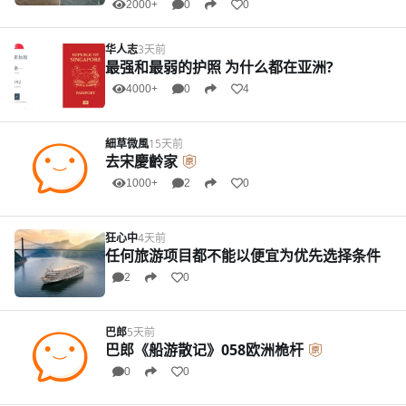
2000+
0
0
华人志
3天前
最强和最弱的护照 为什么都在亚洲?
4000+
0
4
細草微風
15天前
去宋慶齡家
1000+
2
0
狂心中
4天前
任何旅游项目都不能以便宜为优先选择条件
2
0
巴郎
5天前
巴郎《船游散记》058欧洲桅杆
0
0