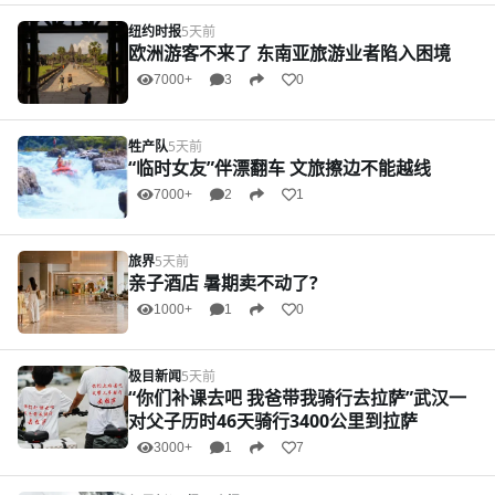
纽约时报
5天前
欧洲游客不来了 东南亚旅游业者陷入困境
7000+
3
0
牲产队
5天前
“临时女友”伴漂翻车 文旅擦边不能越线
7000+
2
1
旅界
5天前
亲子酒店 暑期卖不动了?
1000+
1
0
极目新闻
5天前
“你们补课去吧 我爸带我骑行去拉萨”武汉一
对父子历时46天骑行3400公里到拉萨
3000+
1
7