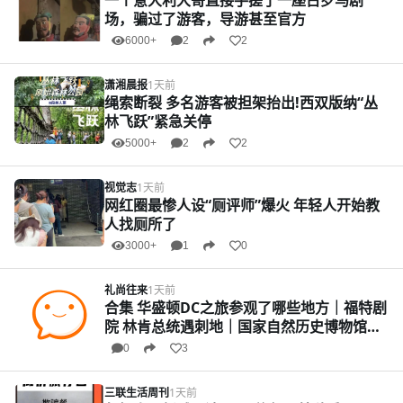
一个意大利大哥直接手搓了一座古罗马剧
场，骗过了游客，导游甚至官方
6000+
2
2
潇湘晨报
1天前
绳索断裂 多名游客被担架抬出!西双版纳“丛
林飞跃”紧急关停
5000+
2
2
视觉志
1天前
网红圈最惨人设“厕评师”爆火 年轻人开始教
人找厕所了
3000+
1
0
礼尚往来
1天前
合集 华盛顿DC之旅参观了哪些地方｜福特剧
院 林肯总统遇刺地｜国家自然历史博物馆｜
国家美术馆｜国家档案馆｜国家肖像馆｜国
0
3
会图书馆｜国家航空航天博物馆｜国家植物
园
三联生活周刊
1天前