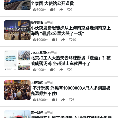
个泰国 大使馆公开道歉
7000+
5
2
扬子晚报
10天前
小伙突发奇想徒步从上海南京路走到南京上
海路 “最后8公里大哭了一场”
10000+
4
10
VISTA氢商业
9天前
北京打工人大热天去环球影城「洗澡」？被
喷成落汤鸡 坐趟过山车就甩干了
4000+
0
2
上观新闻
10天前
“不开玩笑 外滩有10000000人”!人多到震撼
高温都挡不住!
13000+
4
6
第一财经
10天前