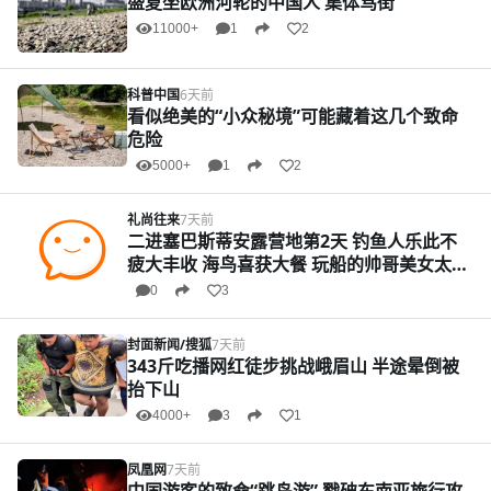
盛夏坐欧洲河轮的中国人 集体骂街
11000+
1
2
科普中国
6天前
看似绝美的“小众秘境”可能藏着这几个致命
危险
5000+
1
2
礼尚往来
7天前
二进塞巴斯蒂安露营地第2天 钓鱼人乐此不
疲大丰收 海鸟喜获大餐 玩船的帅哥美女太酷
了！
0
3
封面新闻/搜狐
7天前
343斤吃播网红徒步挑战峨眉山 半途晕倒被
抬下山
4000+
3
1
凤凰网
7天前