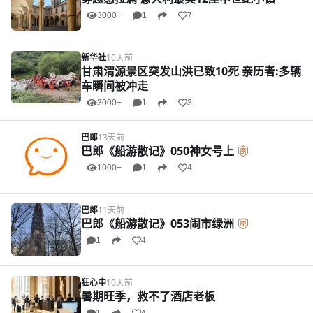
3000+
1
7
新华社
10天前
甘肃渭源景区突发山洪已致10死 亲历者:多辆
车瞬间被冲走
3000+
1
3
巴郎
13天前
巴郎《船游散记》050神女号上
1000+
1
4
巴郎
11天前
巴郎《船游散记》053闹市绿洲
1
4
狂心中
10天前
暑期旺季，救不了酒店老板