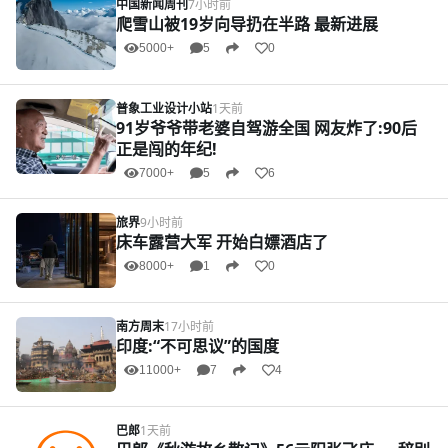
中国新闻周刊
7小时前
爬雪山被19岁向导扔在半路 最新进展
5000+
5
0
普象工业设计小站
1天前
91岁爷爷带老婆自驾游全国 网友炸了:90后
正是闯的年纪!
7000+
5
6
旅界
9小时前
床车露营大军 开始白嫖酒店了
8000+
1
0
南方周末
17小时前
印度:“不可思议”的国度
11000+
7
4
巴郎
1天前