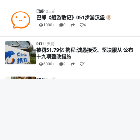
巴郎
12天前
巴郎《船游散记》051步游汉堡
1000+
0
4
RFI
11天前
被罚51.79亿 携程:诚恳接受、坚决服从 公布
十九项整改措施
6000+
2
1
BBC
11天前
离谱！现在年轻人不去网红景点 开始排队找
奶奶了？
6000+
1
5
英国英鸟
12天前
全球最令人失望景点大揭秘：蒙娜丽莎太小
白宫太俗
5000+
1
0