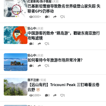
红星新闻/扬子晚报
5天前
巴基斯坦雪崩导致数名世界级登山家失踪 失
联者GPS仍移动
3000+
0
1
狂心中
6天前
中国游客的致命 “跳岛游”，戳破东南亚旅行
攻略滤镜
2
1
狂心中
6天前
如何看待今年旅游市场异常冷清？
1
1
我不注册
7天前
【远山有约】Tricouni Peak 三钉峰看云卷
云舒
1000+
3
1