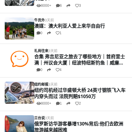
8000+
6
3
牛员外
3天前
澳媒：澳大利亚人爱上来华自由行
0
1
礼尚往来
3天前
合集 弗吉尼亚之旅去了哪些地方｜首府里士
满｜州议会大厦｜纽波特纽斯钓鱼｜威廉斯
堡镇 美国殖民时期的活历史博物馆｜威廉斯
0
4
堡–苏格兰轮渡｜亚历山大历史小镇｜弗吉尼
亚军事学院
纽约邮报
3天前
纽约司机经过华盛顿大桥 24英寸钢铁飞入车
内穿头而过 法院判赔$1050万
8000+
1
2
兰台说
3天前
俄罗斯访华游客暴增130%背后:他们去欧洲
旅游越来越困难