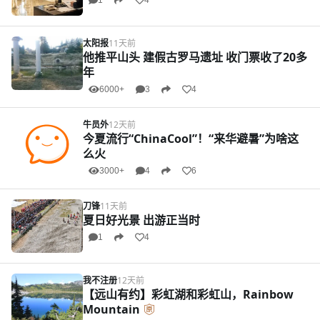
1
4
太阳报
11天前
他推平山头 建假古罗马遗址 收门票收了20多
年
6000+
3
4
牛员外
12天前
今夏流行“ChinaCool”！“来华避暑”为啥这
么火
3000+
4
6
刀锋
11天前
夏日好光景 出游正当时
1
4
我不注册
12天前
【远山有约】彩虹湖和彩虹山，Rainbow
Mountain