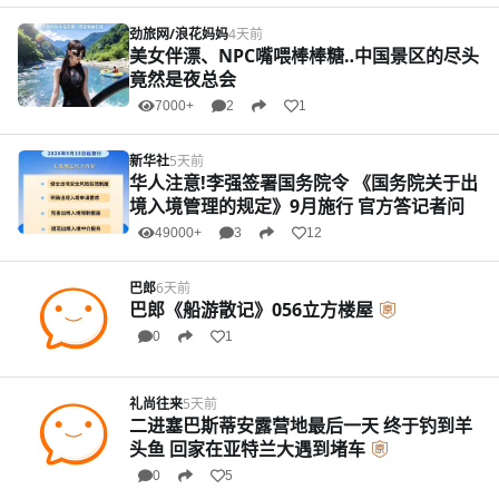
劲旅网/浪花妈妈
4天前
美女伴漂、NPC嘴喂棒棒糖‥中国景区的尽头
竟然是夜总会
7000+
2
1
新华社
5天前
华人注意!李强签署国务院令 《国务院关于出
境入境管理的规定》9月施行 官方答记者问
49000+
3
12
巴郎
6天前
巴郎《船游散记》056立方楼屋
0
1
礼尚往来
5天前
二进塞巴斯蒂安露营地最后一天 终于钓到羊
头鱼 回家在亚特兰大遇到堵车
0
5