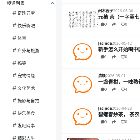
频道列表
闲木园子
2026-06-30
奇珍异宝
元稹 茶（一字至
0
0
快乐嗨吧
体育
Jacinda
2026-05-12
新手怎么开始喝中
户外与旅游
1
0
搞笑
宠物情缘
清颖
2026-05-01
一盏青柑，一味熟
文化艺术
0
4
摄影与自拍
Jacinda
2026-04-28
快乐美食
碧螺春炒茶， 茶
0
0
发吧网事
精彩人生