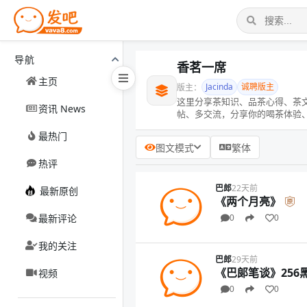
导航
香茗一席
主页
Jacinda
诚聘版主
版主：
这里分享茶知识、品茶心得、茶
资讯 News
帖、多交流，分享你的喝茶体验
最热门
图文模式
繁体
热评
巴郎
22天前
最新原创
《两个月亮》
最新评论
0
0
我的关注
巴郎
29天前
《巴郞笔谈》256
视频
0
0