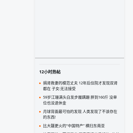
12小时热帖
捐肾救妻的模范丈夫 12年后住院才发现双肾
都在 子女:无法接受
59岁江珊满头白发步履蹒跚 胖到160斤 没单
位也没退休金
月球背面最可怕的发现 人类发现了不该存在
的东西!
比大疆更火的“中国特产” 横扫东南亚