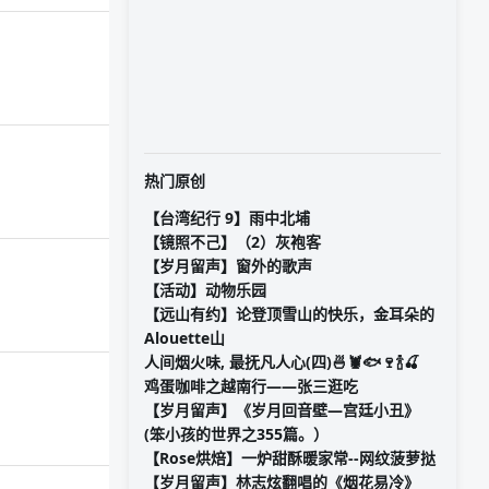
热门原创
【台湾纪行 9】雨中北埔
【镜照不己】（2）灰袍客
【岁月留声】窗外的歌声
【活动】动物乐园
【远山有约】论登顶雪山的快乐，金耳朵的
Alouette山
人间烟火味, 最抚凡人心(四)🍜🦞🐟🍷🍾🍒
鸡蛋咖啡之越南行——张三逛吃
【岁月留声】《岁月回音壁—宫廷小丑》
(笨小孩的世界之355篇。）
【Rose烘焙】一炉甜酥暖家常--网纹菠萝挞
【岁月留声】林志炫翻唱的《烟花易冷》