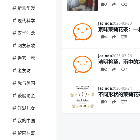
0
2
新❀华漫
现代科学
Jacinda
2026-03-30
京味茉莉花茶：一
汉学沙龙
4
5
网友荐歌
Jacinda
2026-03-26
香茗一席
清明将至，雨中的
2
7
老友坊
我与美国
Jacinda
2026-03-24
不同形状的茉莉花
谈股论金
0
7
江湖儿女
我的中国
留园往事