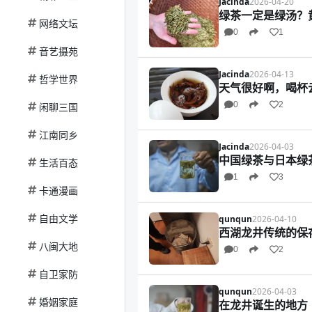
Jacinda
2026-04-20
绿茶一定是绿汤？
网络文坛
0
1
音艺摄苑
Jacinda
2026-04-13
哲学世界
天气很好啊，喝杯
0
2
闲聊三国
江南同乡
Jacinda
2026-04-03
中国绿茶与日本绿
生活百态
1
3
卡通漫画
自由文学
qunqun
2026-04-10
西湖龙井传统的保
八闽大地
0
2
自卫家防
qunqun
2026-04-03
婚姻家庭
在龙井诞生的地方