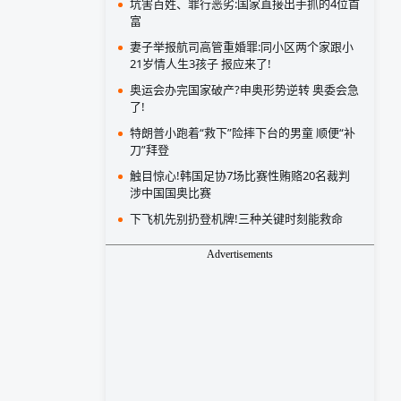
坑害百姓、罪行恶劣:国家直接出手抓的4位首
富
妻子举报航司高管重婚罪:同小区两个家跟小
21岁情人生3孩子 报应来了!
奥运会办完国家破产?申奥形势逆转 奥委会急
了!
特朗普小跑着“救下”险摔下台的男童 顺便“补
刀”拜登
触目惊心!韩国足协7场比赛性贿赂20名裁判
涉中国国奥比赛
下飞机先别扔登机牌!三种关键时刻能救命
Advertisements