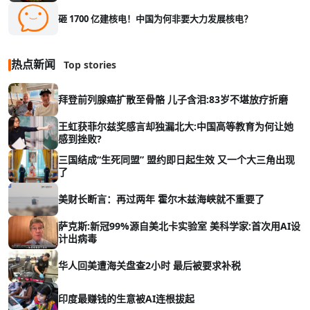
砸 1700 亿建核电！中国为何非要大力发展核电？
热点新闻
Top stories
拜登前列腺癌扩散至骨骼 儿子含泪:83岁不堪放疗折磨
王虹获菲尔兹奖感言却独漏北大:中国高等教育为何让她
感到挫败?
三国结成“生死同盟” 盟约即日起生效 又一个大三角出现
了
美财长断言：再过两年 霍尔木兹海峡就不重要了
萨克斯:新冠99%源自美北卡实验室 美科学家:首次用AI设
计出病毒
华人回美遭海关盘查2小时 最后被要求补税
印度最赚钱的生意被AI连根拔起