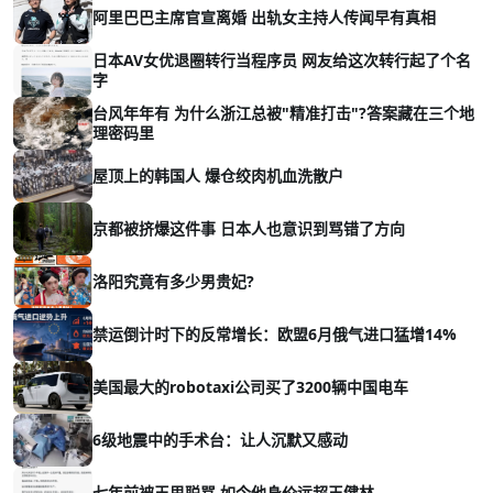
阿里巴巴主席官宣离婚 出轨女主持人传闻早有真相
日本AV女优退圈转行当程序员 网友给这次转行起了个名
字
台风年年有 为什么浙江总被"精准打击"?答案藏在三个地
理密码里
屋顶上的韩国人 爆仓绞肉机血洗散户
京都被挤爆这件事 日本人也意识到骂错了方向
洛阳究竟有多少男贵妃?
禁运倒计时下的反常增长：欧盟6月俄气进口猛增14%
美国最大的robotaxi公司买了3200辆中国电车
6级地震中的手术台：让人沉默又感动
七年前被王思聪骂 如今他身价远超王健林