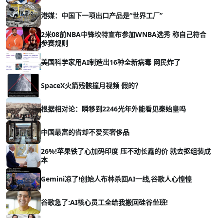
港媒：中国下一项出口产品是“世界工厂”
2米08前NBA中锋坎特宣布参加WNBA选秀 称自己符合
参赛规则
美国科学家用AI制造出16种全新病毒 网民炸了
SpaceX火箭残骸撞月视频 假的？
根据相对论：瞬移到2246光年外能看见秦始皇吗
中国最富的省却不爱买奢侈品
26%!苹果铁了心加码印度 压不动长鑫的价 就去抠组装成
本
Gemini凉了!创始人布林杀回AI一线,谷歌人心惶惶
谷歌急了:AI核心员工全给我搬回硅谷坐班!