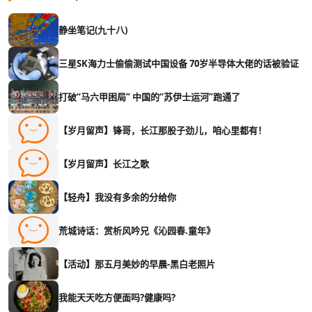
静坐笔记(九十八)
三星SK海力士偷偷测试中国设备 70岁半导体大佬的话被验证
打破“马六甲困局” 中国的“苏伊士运河”跑通了
【岁月留声】锋哥，长江那股子劲儿，咱心里都有！
【岁月留声】长江之歌
【轻舟】我没有多余的分给你
荒城诗话：赏析风吟兄《沁园春.童年》
【活动】那五月美妙的早晨-黑白老照片
我能天天吃方便面吗?健康吗?