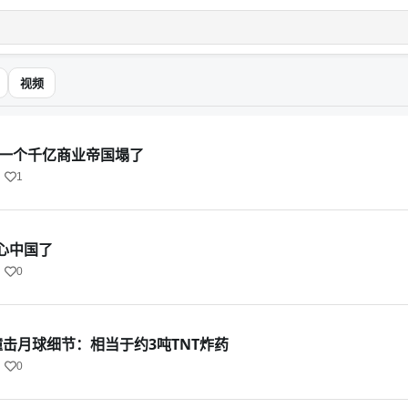
视频
又一个千亿商业帝国塌了
1
心中国了
0
骸撞击月球细节：相当于约3吨TNT炸药
0