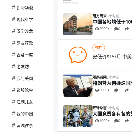
新❀华漫
南方周末
5小时前
现代科学
中国各地均低于10
2000+
0
汉学沙龙
网友荐歌
推广
香茗一席
史低价$15/月 
老友坊
观察者网
5小时前
我与美国
特朗普为何砸烂国际
谈股论金
3000+
1
江湖儿女
环球杂志
5小时前
大国竞赛各有各的
我的中国
1000+
0
留园往事