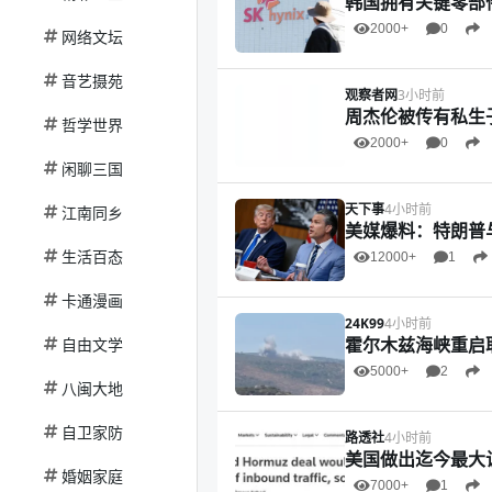
韩国拥有关键零部
2000+
0
网络文坛
音艺摄苑
观察者网
3小时前
周杰伦被传有私生
哲学世界
2000+
0
闲聊三国
天下事
4小时前
江南同乡
美媒爆料：特朗普
生活百态
12000+
1
卡通漫画
24K99
4小时前
霍尔木兹海峡重启
自由文学
5000+
2
八闽大地
自卫家防
路透社
4小时前
美国做出迄今最大
婚姻家庭
7000+
1