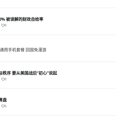
0% 被误解的财政自给率
0
中美通用手机套餐 回国免漫游
秩序 要从美国战后“初心”说起
0
算盘
0