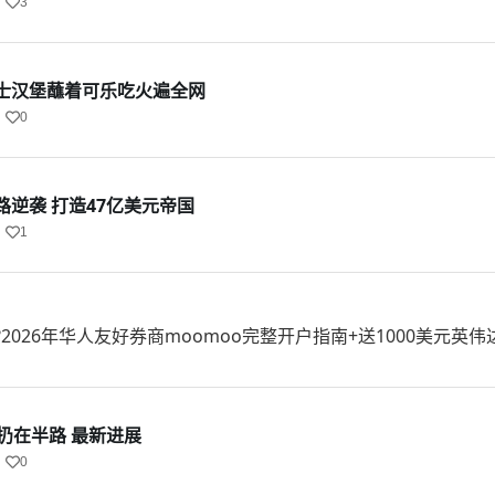
3
士汉堡蘸着可乐吃火遍全网
0
逆袭 打造47亿美元帝国
1
2026年华人友好券商moomoo完整开户指南+送1000美元英伟
扔在半路 最新进展
0