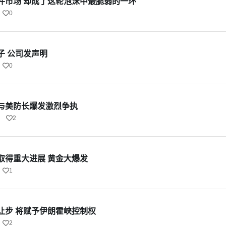
件市场 却成了这轮泡沫中最脆弱的一环
0
子 公司发声明
0
与美防长爆发激烈争执
2
取得重大进展 黄金大爆发
1
让步 将赋予伊朗霍峡控制权
2