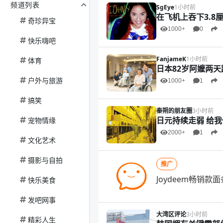
频道列表
SgEye
1小时前
在飞机上吞下3.8
奇珍异宝
1000+
0
快乐嗨吧
FanjameK
1小时前
体育
日本82岁阿嬤两天
户外与旅游
1000+
1
搞笑
秦朔的朋友圈
3小时前
日元持续走弱 给
宠物情缘
2000+
1
文化艺术
摄影与自拍
推广
Joydeem畅销款
快乐美食
发吧网事
大湾区评论
3小时前
精彩人生