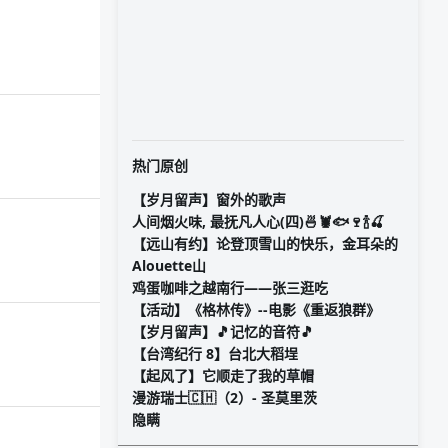
热门原创
【岁月留声】窗外的歌声
人间烟火味, 最抚凡人心(四)🍜🦞🐟🍷🍾🍒
【远山有约】论登顶雪山的快乐，金耳朵的
Alouette山
鸡蛋咖啡之越南行——张三逛吃
【活动】《格林传》--电影《重返狼群》
【岁月留声】🎵记忆的音符🎵
【台湾纪行 8】台北大稻埕
【起风了】它顺走了我的草帽
漫游瑞士🇨🇭（2）- 圣莫里茨
隐瞒