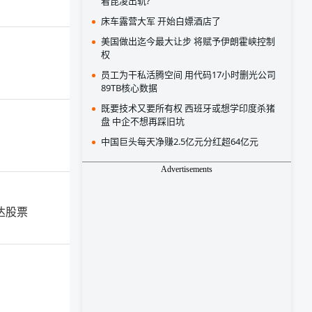
着昆凌出轨?
床车露营大军 开始白嫖酒店了
美国做出迄今最大让步 将赋予伊朗霍峡控制
权
员工为干私活腾空间 用代码17小时删光公司
89TB核心数据
既要技术又要所有权 西班牙或想学印度杀猪
盘 中企不想再踩旧坑
中国巨头每天净赚2.5亿元分红超64亿元
Advertisements
达股票