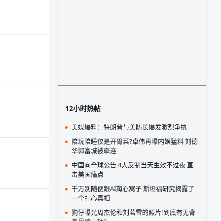
12小时热帖
美媒爆料：特朗普与美防长爆发激烈争执
陪玩陪睡仅是开胃菜?卓伟再曝内娱猛料 刘德
华郭富城被牵连
中国向全球公告 4大反制当天生效不过夜 直
击美国痛点
千万别随便跟AI掏心窝子 斯坦福研究揭露了
一个扎心真相
狗仔曝光周杰伦和刘若雪的照片!到底有无背