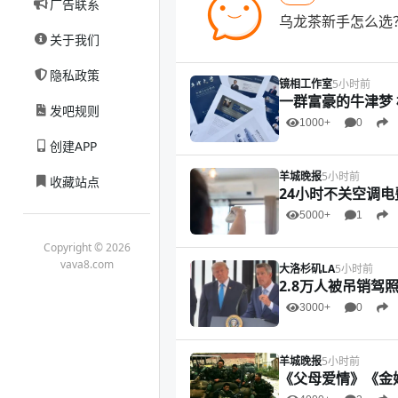
广告联系
乌龙茶新手怎么选
关于我们
隐私政策
镜相工作室
5小时前
一群富豪的牛津梦 
发吧规则
1000+
0
创建APP
羊城晚报
5小时前
收藏站点
24小时不关空调电
5000+
1
Copyright © 2026
vava8.com
大洛杉矶LA
5小时前
2.8万人被吊销驾照
3000+
0
羊城晚报
5小时前
《父母爱情》《金