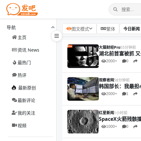
导航
今日新闻
图文模式
繁体
主页
大猫财经Pro
55分钟前
资讯 News
湖北前首富被抓 
2000+
0
最热门
热评
观察者网
58分钟前
韩国部长：我最担
最新原创
2000+
1
最新评论
我的关注
红星新闻
1小时前
SpaceX火箭残
视频
1000+
0