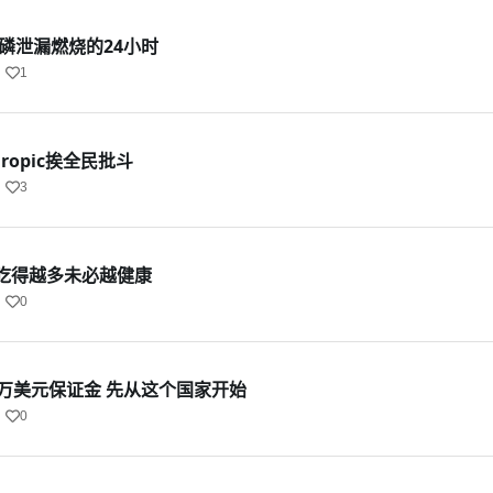
磷泄漏燃烧的24小时
1
ropic挨全民批斗
3
吃得越多未必越健康
0
5万美元保证金 先从这个国家开始
0