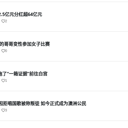
.5亿元分红超64亿元
2
军的哥哥变性参加女子比赛
0
拖了“一箱证据”前往白宫
1
因拒唱国歌被称叛徒 如今正式成为澳洲公民
3