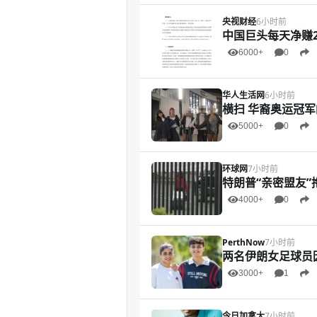
央视财经
6小时前
中国巨头每天净赚2
6000+
0
华人生活网
6小时前
横扫 华裔奥运冠
5000+
0
环球网
7小时前
特朗普“亲密盟友”
4000+
0
PerthNow
7小时前
两名伊朗女足球员
3000+
1
今日加拿大
7小时前