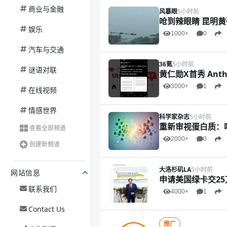
商业与金融
风暴眼
5小时前
呛到辣眼睛 昆明黄
娱乐
1000+
0
汽车与交通
36氪
5小时前
谜语对联
黄仁勋X首秀 Anth
3000+
1
在线视频
情感世界
科学家杂志
5小时前
重新审视蛋白质：
查看全部频道
2000+
0
创建新频道
大洛杉矶LA
5小时前
网站信息
申请美国绿卡交2
联系我们
4000+
1
Contact Us
推广