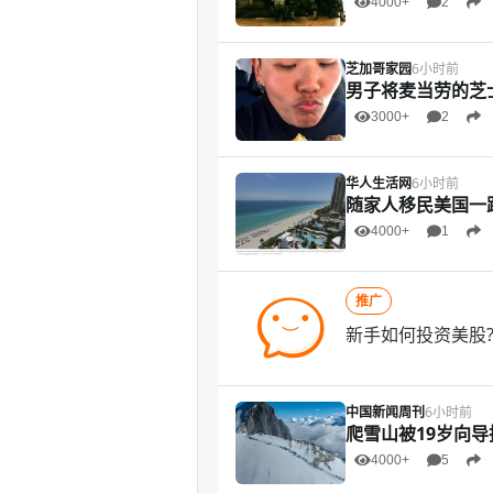
4000+
2
芝加哥家园
6小时前
男子将麦当劳的芝
3000+
2
华人生活网
6小时前
随家人移民美国一路
4000+
1
推广
新手如何投资美股?
中国新闻周刊
6小时前
爬雪山被19岁向导
4000+
5