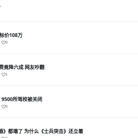
？
标价108万
0
费竟降六成 网友吵翻
1
 9500所驾校被关闭
0
婚》都塌了 为什么《士兵突击》还立着