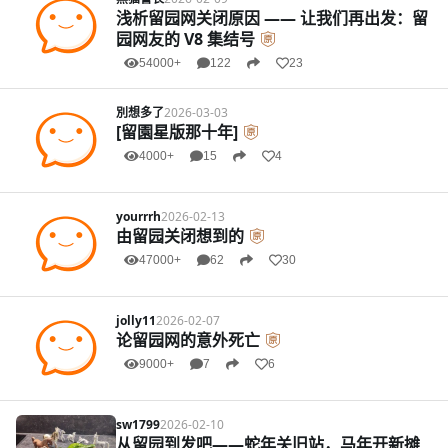
浅析留园网关闭原因 —— 让我们再出发：留
园网友的 V8 集结号
54000+
122
23
別想多了
2026-03-03
[留園星版那十年]
4000+
15
4
yourrrh
2026-02-13
由留园关闭想到的
47000+
62
30
jolly11
2026-02-07
论留园网的意外死亡
9000+
7
6
sw1799
2026-02-10
从留园到发吧——蛇年关旧站，马年开新摊