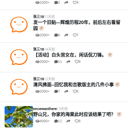
1000+
2
4
张三18
11天前
发一个旧贴---辉煌历程20年，前后左右看留
园
2000+
6
7
张三18
14天前
【活动】白头宫女在，闲话侃刀锋。
3000+
11
8
张三18
12天前
清风拂面--回忆我和吉歌版主的几件小事
2000+
7
6
oncewasthere
13天前
野山兄，你家的海棠此时应该结果了吧？
4000+
11
8