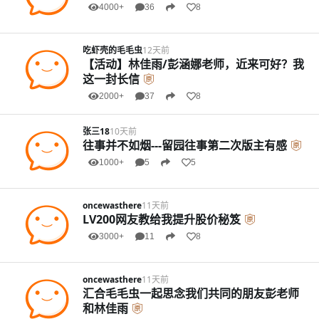
4000+
36
8
吃虾壳的毛毛虫
12天前
【活动】林佳雨/彭涵娜老师，近来可好？我
这一封长信
2000+
37
8
张三18
10天前
往事并不如烟---留园往事第二次版主有感
1000+
5
5
oncewasthere
11天前
LV200网友教给我提升股价秘笈
3000+
11
8
oncewasthere
11天前
汇合毛毛虫一起思念我们共同的朋友彭老师
和林佳雨