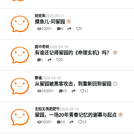
娃娃鱼
2026-05-11
摸鱼儿·问留园
1000+
8
5
庭中奇树
2026-04-18
有谁还记得留园的《命理玄机》吗？
1
0
静谧
2026-03-10
从留园被黑客攻击，到重新回到留园
16000+
22
11
无知无畏肥肥牛
2026-03-16
留园，一场20年青春记忆的谢幕与起点
5000+
18
10