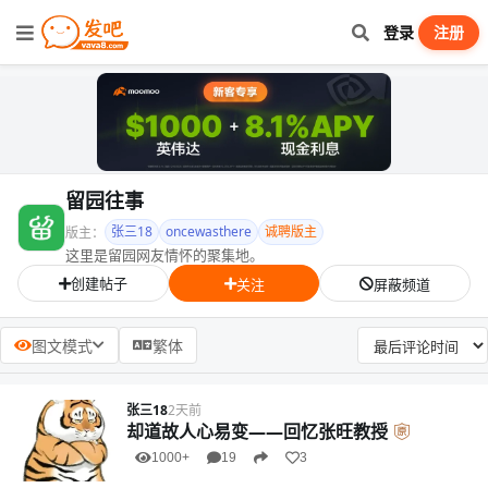
登录
注册
留园往事
张三18
oncewasthere
诚聘版主
版主：
这里是留园网友情怀的聚集地。
创建帖子
关注
屏蔽频道
图文模式
繁体
张三18
2天前
却道故人心易变——回忆张旺教授
1000+
19
3