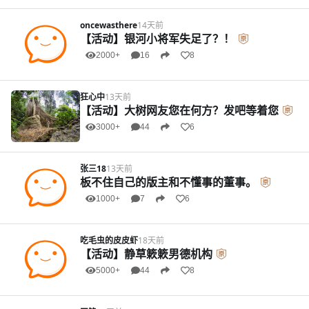
oncewasthere
14天前
【活动】银河小将军失足了？！
2000+
16
8
狂心中
13天前
【活动】大树网友您在何方？发吧等着您
3000+
44
6
张三18
13天前
板不住自己的版主和不懂事的董事。
1000+
7
6
吃毛虫的皮皮虾
18天前
【活动】静草簌簌男德机构
5000+
44
8