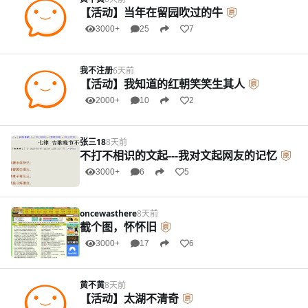
【活动】当年在留园吹过的牛
3000+
25
7
我不注册
6天前
【活动】我知道的红朝笑笑生其人
2000+
10
2
张三18
8天前
不打不相识的文起---我对文起网友的记忆
3000+
6
5
oncewasthere
8天前
截个图，怀怀旧
3000+
17
6
黄不黄
8天前
【活动】太湖不清奇