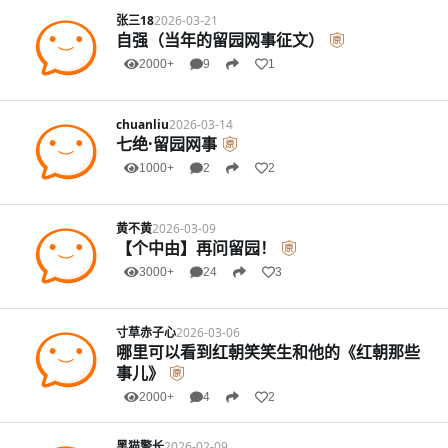
张三18
2026-03-21
自强（当年的留园网事征文）
2000+
9
1
chuanliu
2026-03-14
七绝·留园网事
1000+
2
2
黄不黄
2026-03-09
【个中由】再问留园！
3000+
24
3
寸草赤子心
2026-03-06
哪里可以看到红朝笑笑生和他的《红朝那些
事儿》
2000+
4
2
黑猫警长
2026-02-09