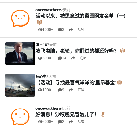
oncewasthere
2天前
活动以来，被思念过的留园网友名单（一）
1000+
3
4
张三18
7天前
凌飞电脑，老轮，你们过的都还好吗？
3000+
14
6
狂心中
3天前
【活动】寻找最喜气洋洋的‘里昂基金’
1000+
9
4
oncewasthere
4天前
好消息！沙喉咙兄冒泡儿了！
2000+
2
8