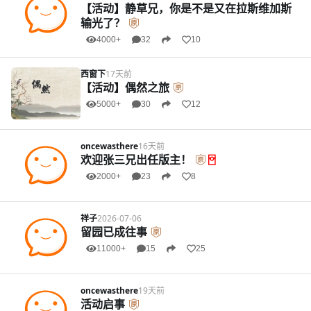
【活动】静草兄，你是不是又在拉斯维加斯
输光了？
4000+
32
10
西窗下
17天前
【活动】偶然之旅
5000+
30
12
oncewasthere
16天前
欢迎张三兄出任版主！
2000+
23
8
祥子
2026-07-06
留园已成往事
11000+
15
25
oncewasthere
19天前
活动启事