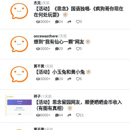
杰克
3天前
【活动】《思念》国语独唱-《疯狗哥你现在
在何处玩耍》
3000+
24
3
oncewasthere
7天前
想到“我有仙心一颗”网友
3000+
20
5
黄不黄
7天前
【活动】小玉兔和黄小兔
3000+
24
6
祥子
11天前
【活动】思念留园网友，顺便晒晒金币收入
（有图有真相）
6000+
44
11
黄不黄
8天前