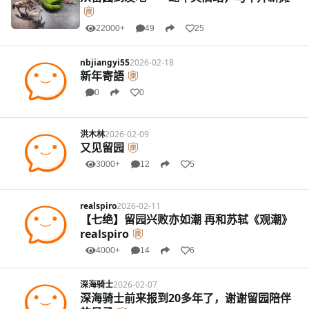
22000+
49
25
nbjiangyi55
2026-02-18
新年寄語
0
0
洪木林
2026-02-09
又见留园
3000+
12
5
realspiro
2026-02-11
【七绝】留园兴败亦如潮 再和苏轼《观潮》
realspiro
4000+
14
6
深海骑士
2026-02-07
深海骑士前来报到20多年了，谢谢留园陪伴