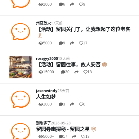
2000+
6
9
州官放火
17天前
【活动】留园关门了，让我想起了这位老客
5000+
9
17
rosejyy2000
18天前
【活动】留园往事，故人安否
15000+
30
18
jasonwindy
26天前
人生如梦
1000+
3
6
別想多了
2026-05-28
留园尋幽探秘 - 留园之星
5000+
17
13