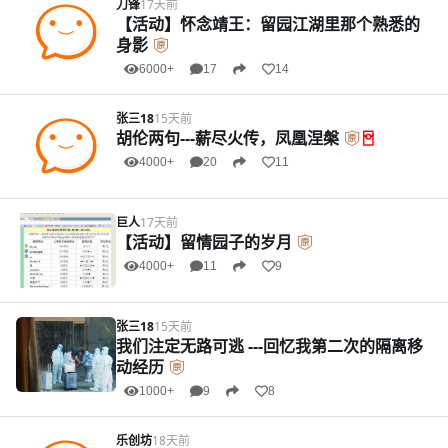
刀锋
17天前
【活动】怀念靖王：留园江湖里那个熟悉的
身影
6000+
17
14
张三18
15天前
胡伦两句---薪尽火传，凤凰涅槃
4000+
20
11
巨人
17天前
【活动】留情园子的岁月
4000+
11
9
张三18
15天前
我们注定无路可逃 ---回忆我第二次的隔离移
动经历
1000+
9
8
乐创坊
18天前