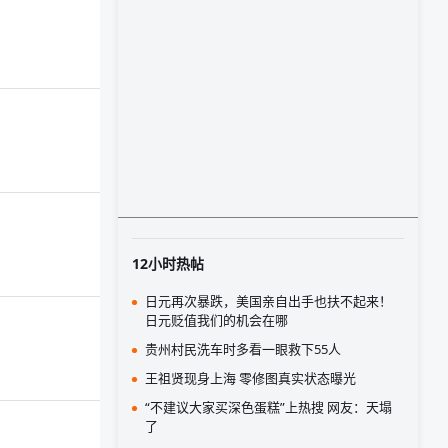
12小时热帖
日元再次暴跌，美国亲自出手也扶不起来！
日元贬值我们的机会在哪
贵州村民洗车时多看一眼救下55人
王祖贤现身上海 零修图真实状态曝光
“不建议大家买深色蛋糕”上热搜 网友：天塌
了