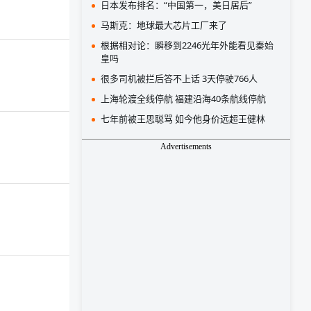
日本发布排名：“中国第一，美日居后”
马斯克：地球最大芯片工厂来了
根据相对论：瞬移到2246光年外能看见秦始
皇吗
很多司机被拦后答不上话 3天停驶766人
上海轮渡全线停航 福建沿海40条航线停航
七年前被王思聪骂 如今他身价远超王健林
Advertisements