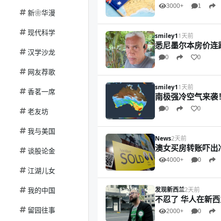
3000+
1
新❀华漫
现代科学
smiley1
1天前
悉尼墨尔本房价连
汉学沙龙
0
0
网友荐歌
smiley1
1天前
香茗一席
南极强冷空气来袭
0
0
老友坊
我与美国
News
2天前
澳女买房转账吓出
谈股论金
4000+
0
江湖儿女
我的中国
发现新西兰
2天前
不忍了 华人在新
留园往事
2000+
0