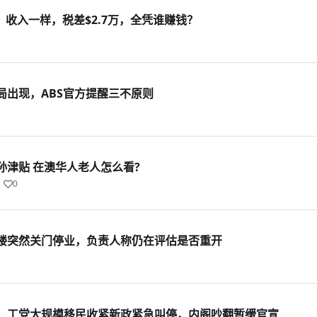
：收入一样，税差$2.7万，全凭谁赚钱？
局出现，ABS官方提醒三不原则
孙津贴 在澳华人老人怎么看?
0
楼突然关门停业，负责人称仍在评估是否重开
！工党大规模移民收紧新政紧急叫停，内阁吵翻暂缓官宣