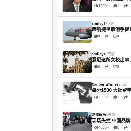
1000+
1
smiley1
3天前
廉航捷星取消手提
0
0
smiley1
3天前
悉尼这所女校出事
0
0
CanberraTimes
3天前
每分$500 大批
2000+
1
吃喝玩乐
3天前
现场失控 中国品
4000+
0