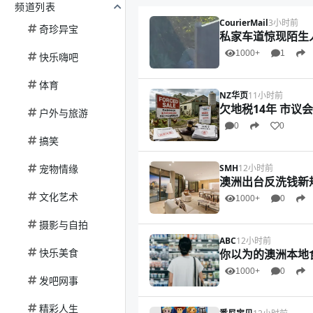
频道列表
CourierMail
3小时前
奇珍异宝
私家车道惊现陌生
1000+
1
快乐嗨吧
体育
NZ华页
11小时前
欠地税14年 市议
户外与旅游
0
0
搞笑
宠物情缘
SMH
12小时前
澳洲出台反洗钱新
文化艺术
1000+
0
摄影与自拍
ABC
12小时前
快乐美食
你以为的澳洲本地
1000+
0
发吧网事
精彩人生