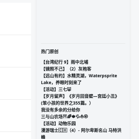
热门原创
【台湾纪行 9】雨中北埔
【镜照不己】（2）灰袍客
【远山有约】水精灵湖，Waterpsprite
Lake，养眼时刻来了
【活动】三七🐷
【岁月留声】《岁月回音壁—宫廷小丑》
(笨小孩的世界之355篇。）
我没有多余的分给你
三与山农场⛩️🌈🍁💦⛵🏵️
【活动】动物乐园
漫游瑞士🇨🇭（4）- 阿尔卑斯名山 马特洪
峰