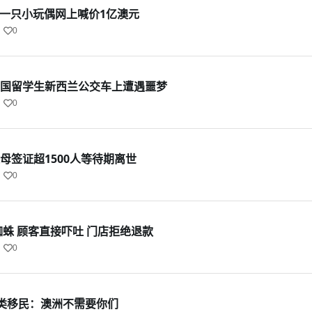
ths一只小玩偶网上喊价1亿澳元
0
 中国留学生新西兰公交车上遭遇噩梦
0
父母签证超1500人等待期离世
0
活蜘蛛 顾客直接吓吐 门店拒绝退款
0
类移民：澳洲不需要你们