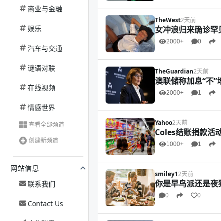
商业与金融
TheWest
2天前
娱乐
女冲浪归来确诊罕
2000+
0
汽车与交通
谜语对联
TheGuardian
2天前
澳联储称加息“不”
在线视频
2000+
1
情感世界
Yahoo
2天前
查看全部频道
Coles结账捐款
创建新频道
1000+
1
网站信息
smiley1
2天前
你是早鸟派还是夜
联系我们
0
0
Contact Us