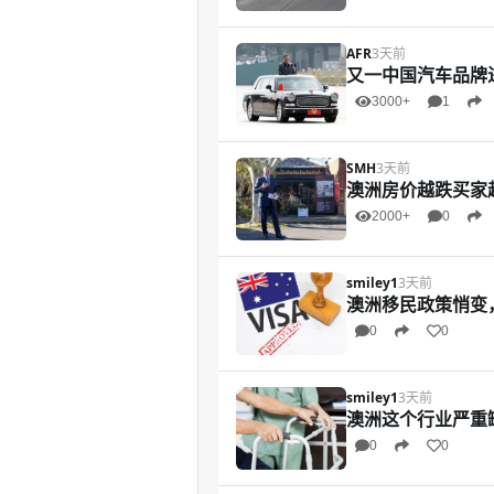
AFR
3天前
又一中国汽车品牌
3000+
1
SMH
3天前
澳洲房价越跌买家
2000+
0
smiley1
3天前
澳洲移民政策悄变
0
0
smiley1
3天前
澳洲这个行业严重
0
0