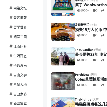
悉尼宝贝
12小时前
疯了 Woolwor
网络文坛
1000+
0
音艺摄苑
发现新西兰
1天前
哲学世界
损失15万人民币
3000+
0
闲聊三国
江南同乡
TheGuardian
1天前
最长要等33年 澳
生活百态
1000+
0
卡通漫画
自由文学
PerthNow
1天前
Coles草莓惊现
八闽大地
1000+
0
自卫家防
TheNightly
1天前
婚姻家庭
韩森直接点名这几