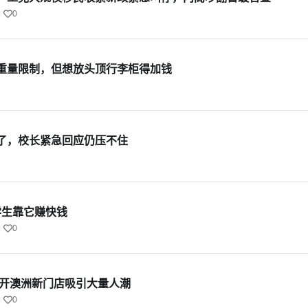
0
重量限制，但想放头顶行李柜得加钱
了，校长紧急回应仍压不住
留学生靠它赚快钱
0
牌开澳洲新门店吸引大量人潮
0