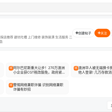
创建帖子
关注
上门维修 装饰装潢 生活服务 二
告
阿尔巴尼斯重大让步！270万澳洲
澳洲华人被无端换卡换
精
精
小企业获CGT税改豁免，政府紧急
他人登录! 几万存款消
“回调”争议方案
招!
，
警惕网络兼职诈骗 识别网络兼职
精
诈骗有妙招