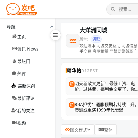
导航
大洋洲同城
主页
澳贼
版主：
欢迎灌水 同城交友互助 同城信息 探店推荐 避坑吐槽 
资讯 News
手交易 房屋租赁 严禁网络兼职广
最热门
精华帖
DIGEST
热评
明天新政大更新！最低工资、电
精
最新原创
价、过路费、福利金全变了，你
的钱包是鼓还是瘪？
最新评论
RBA担忧：通胀预期若持续上升
精
澳洲或重演1990年代衰退
我的关注
视频
图文模式
繁体