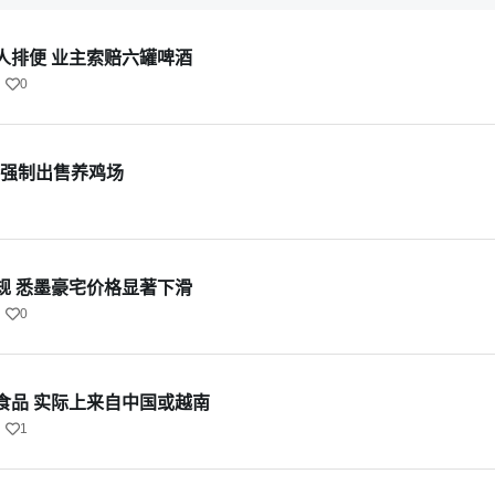
人排便 业主索赔六罐啤酒
0
会强制出售养鸡场
规 悉墨豪宅价格显著下滑
0
食品 实际上来自中国或越南
1