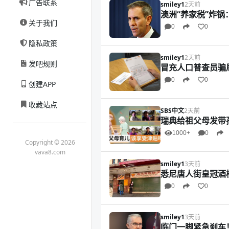
广告联系
smiley1
2天前
澳洲“养家税”炸锅
关于我们
0
0
隐私政策
smiley1
2天前
发吧规则
冒充人口普查员骗
0
0
创建APP
收藏站点
SBS中文
2天前
瑞典给祖父母发带
1000+
0
Copyright © 2026
vava8.com
smiley1
3天前
悉尼唐人街皇冠酒
0
0
smiley1
3天前
临门一脚紧急刹车