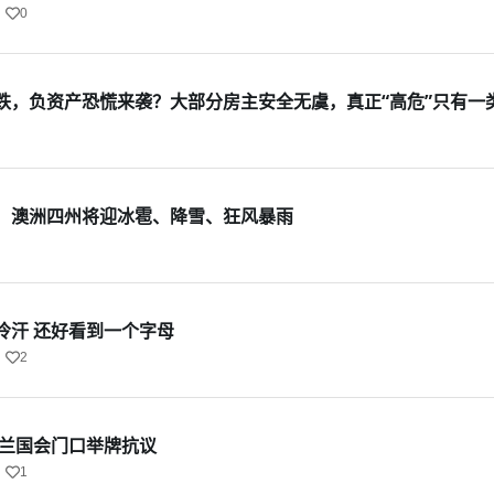
0
跌，负资产恐慌来袭？大部分房主安全无虞，真正“高危”只有一
！澳洲四州将迎冰雹、降雪、狂风暴雨
冷汗 还好看到一个字母
2
西兰国会门口举牌抗议
1