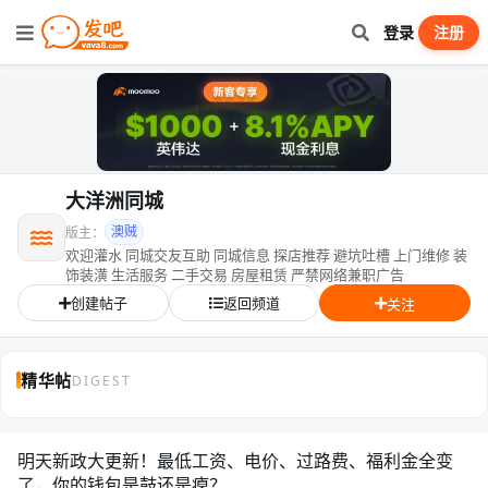
登录
注册
大洋洲同城
澳贼
版主：
欢迎灌水 同城交友互助 同城信息 探店推荐 避坑吐槽 上门维修 装
饰装潢 生活服务 二手交易 房屋租赁 严禁网络兼职广告
创建帖子
返回频道
关注
精华帖
DIGEST
明天新政大更新！最低工资、电价、过路费、福利金全变
了，你的钱包是鼓还是瘪？