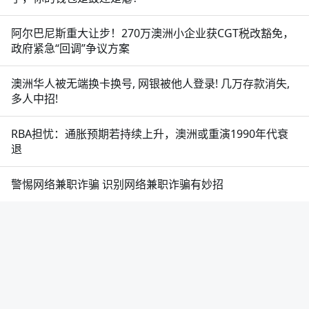
阿尔巴尼斯重大让步！270万澳洲小企业获CGT税改豁免，
政府紧急“回调”争议方案
澳洲华人被无端换卡换号, 网银被他人登录! 几万存款消失,
多人中招!
RBA担忧：通胀预期若持续上升，澳洲或重演1990年代衰
退
警惕网络兼职诈骗 识别网络兼职诈骗有妙招