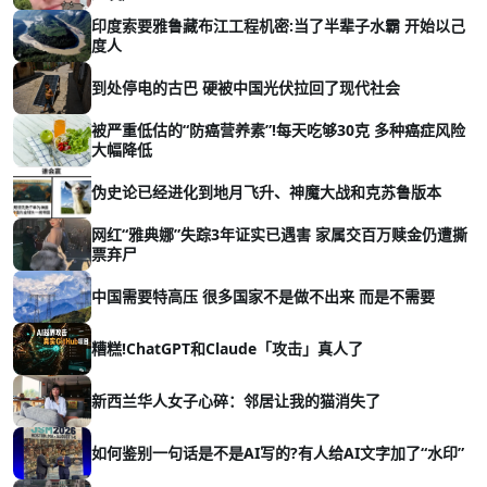
印度索要雅鲁藏布江工程机密:当了半辈子水霸 开始以己
度人
到处停电的古巴 硬被中国光伏拉回了现代社会
被严重低估的“防癌营养素”!每天吃够30克 多种癌症风险
大幅降低
伪史论已经进化到地月飞升、神魔大战和克苏鲁版本
网红“雅典娜”失踪3年证实已遇害 家属交百万赎金仍遭撕
票弃尸
中国需要特高压 很多国家不是做不出来 而是不需要
糟糕!ChatGPT和Claude「攻击」真人了
新西兰华人女子心碎：邻居让我的猫消失了
如何鉴别一句话是不是AI写的?有人给AI文字加了“水印”