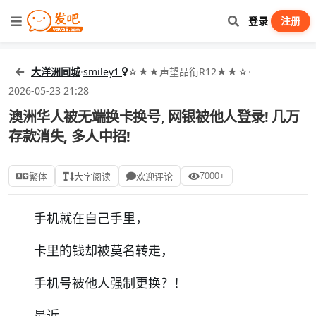
登录
注册
大洋洲同城
·
smiley1
☆★★声望品衔R12★★☆
·
2026-05-23 21:28
澳洲华人被无端换卡换号, 网银被他人登录! 几万
存款消失, 多人中招!
7000+
繁体
大字阅读
欢迎评论
手机就在自己手里，
卡里的钱却被莫名转走，
手机号被他人强制更换？！
最近，