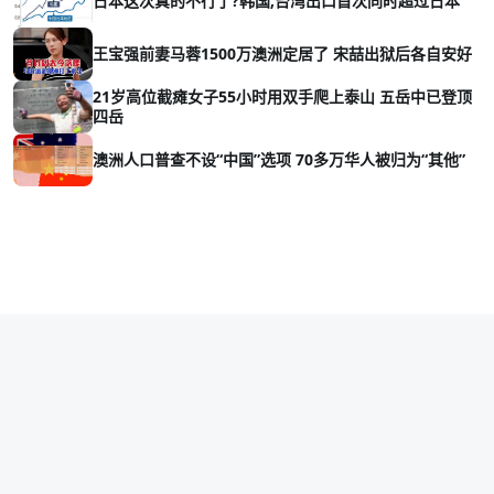
日本这次真的不行了?韩国,台湾出口首次同时超过日本
王宝强前妻马蓉1500万澳洲定居了 宋喆出狱后各自安好
21岁高位截瘫女子55小时用双手爬上泰山 五岳中已登顶
四岳
澳洲人口普查不设“中国”选项 70多万华人被归为“其他”
Copyright © 2026 vava8.com