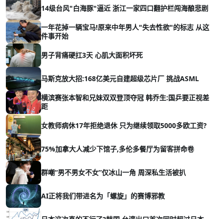
14级台风"白海豚"逼近 浙江一家四口翻护栏闯海酿悲剧
一年花掉一辆宝马!原来中年男人"失去性欲"的标志 从这
件事开始
男子背痛硬扛3天 心肌大面积坏死
马斯克放大招:168亿美元自建超级芯片厂 挑战ASML
横滨赛张本智和兄妹双双登顶夺冠 韩乔生:国乒要正视差
距
女教师病休17年拒绝退休 只为继续领取5000多欧工资?
75%加拿大人减少下馆子,多伦多餐厅为留客拼命卷
群嘲“男不男女不女”仅冰山一角 周深私生活被扒
AI正将我们带进名为「螺旋」的赛博邪教