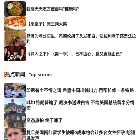
我能天天吃方便面吗?健康吗?
【采桑子】阅三词大笑
舒淇为老公庆生，冯德伦胡子头发花白，法拉利老了还是法拉
利
《异人之下》（第一季），己不由心，身又岂能由己？
热点新闻
Top stories
印尼有个不情之请 希望中国出钱出力 再帮忙修一条铁路
2比1特朗普输了 裁决书送进白宫 不给美国总统留半分情
面
变态旅拍 终于凉了
复旦美国网红留学生被曝0成本约会让多名女生怀孕 胡锡
进发声