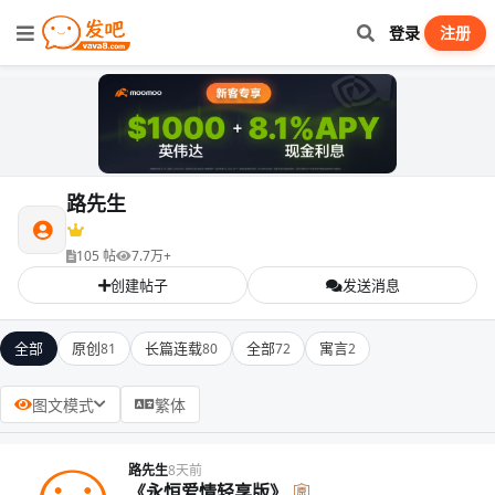
登录
注册
路先生
105 帖
7.7万+
创建帖子
发送消息
全部
原创
长篇连载
全部
寓言
81
80
72
2
图文模式
繁体
路先生
8天前
《永恒爱情轻享版》