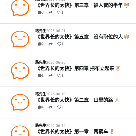
《世界长的太快》第三章 被人管的半年
0
1
路先生
2026-06-21
《世界长的太快》第五章 没有职位的人
2
1
路先生
2026-06-20
《世界长的太快》第四章 把布立起来
1
1
路先生
2026-06-19
《世界长的太快》第二章 山里的路
4
2
路先生
2026-06-19
《世界长的太快》第一章 两辆车