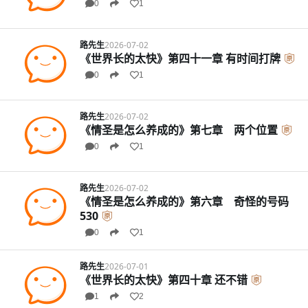
0
1
路先生
2026-07-02
《世界长的太快》第四十一章 有时间打牌
0
1
路先生
2026-07-02
《情圣是怎么养成的》第七章 两个位置
0
1
路先生
2026-07-02
《情圣是怎么养成的》第六章 奇怪的号码
530
0
1
路先生
2026-07-01
《世界长的太快》第四十章 还不错
1
2