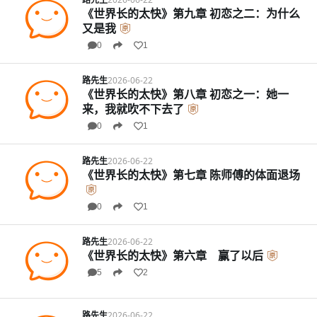
《世界长的太快》第九章 初恋之二：为什么
又是我
0
1
路先生
2026-06-22
《世界长的太快》第八章 初恋之一：她一
来，我就吹不下去了
0
1
路先生
2026-06-22
《世界长的太快》第七章 陈师傅的体面退场
0
1
路先生
2026-06-22
《世界长的太快》第六章 赢了以后
5
2
路先生
2026-06-22