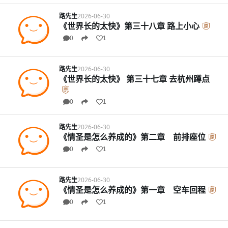
路先生
2026-06-30
《世界长的太快》第三十八章 路上小心
0
1
路先生
2026-06-30
《世界长的太快》 第三十七章 去杭州蹲点
0
1
路先生
2026-06-30
《情圣是怎么养成的》第二章 前排座位
0
1
路先生
2026-06-30
《情圣是怎么养成的》第一章 空车回程
0
1