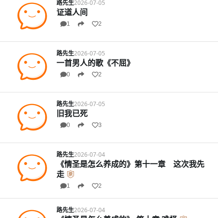
路先生
2026-07-05
证道人间
1
2
路先生
2026-07-05
一首男人的歌《不屈》
0
2
路先生
2026-07-05
旧我已死
0
3
路先生
2026-07-04
《情圣是怎么养成的》第十一章 这次我先
走
1
2
路先生
2026-07-04