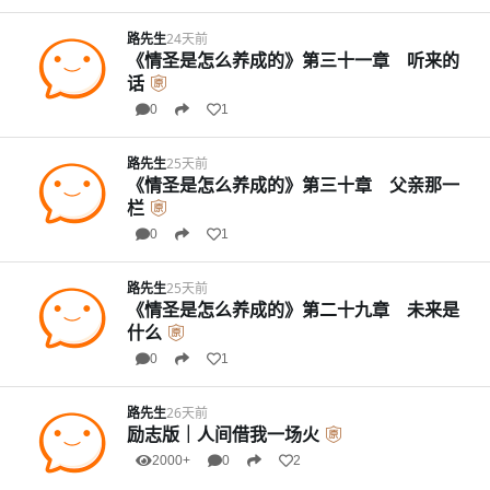
路先生
24天前
《情圣是怎么养成的》第三十一章 听来的
话
0
1
路先生
25天前
《情圣是怎么养成的》第三十章 父亲那一
栏
0
1
路先生
25天前
《情圣是怎么养成的》第二十九章 未来是
什么
0
1
路先生
26天前
励志版｜人间借我一场火
2000+
0
2