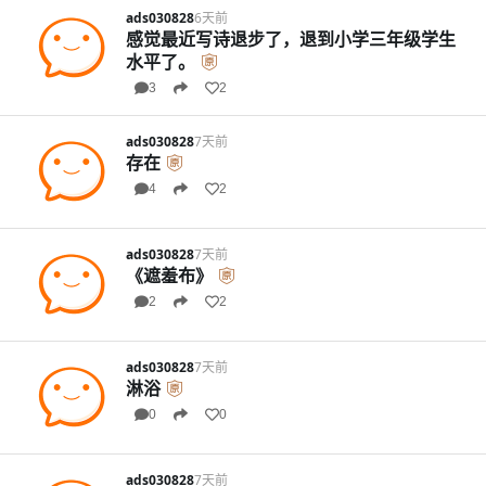
ads030828
6天前
感觉最近写诗退步了，退到小学三年级学生
水平了。
3
2
ads030828
7天前
存在
4
2
ads030828
7天前
《遮羞布》
2
2
ads030828
7天前
淋浴
0
0
ads030828
7天前