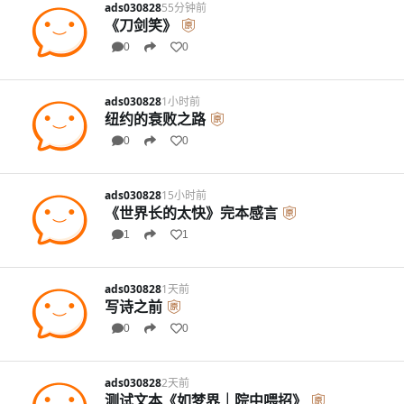
ads030828
55分钟前
《刀剑笑》
0
0
ads030828
1小时前
纽约的衰败之路
0
0
ads030828
15小时前
《世界长的太快》完本感言
1
1
ads030828
1天前
写诗之前
0
0
ads030828
2天前
测试文本《如梦界｜院中喂招》