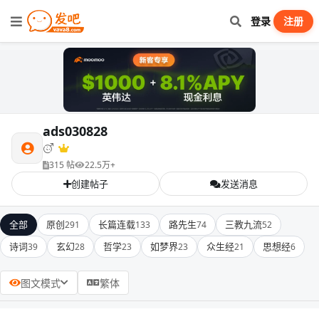
登录
注册
ads030828
315 帖
22.5万+
创建帖子
发送消息
全部
原创
长篇连载
路先生
三教九流
291
133
74
52
诗词
玄幻
哲学
如梦界
众生经
思想经
39
28
23
23
21
6
图文模式
繁体