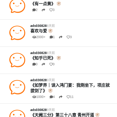
《有一点黄》
2
3
ads030828
8天前
喜欢与爱
2000+
1
3
ads030828
8天前
《知乎已死》
0
0
ads030828
9天前
《如梦界｜误入鸿门宴：我刚坐下，项庄就
拔剑了》
1000+
4
11
ads030828
9天前
《天阙三分》第三十八章 青州开道