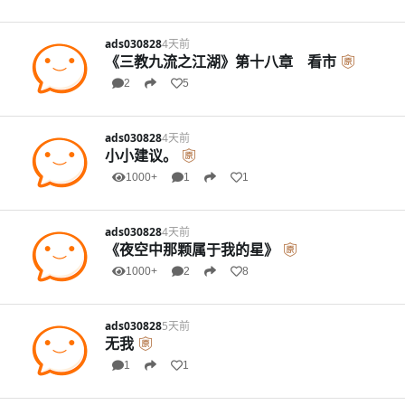
ads030828
4天前
《三教九流之江湖》第十八章 看市
2
5
ads030828
4天前
小小建议。
1000+
1
1
ads030828
4天前
《夜空中那颗属于我的星》
1000+
2
8
ads030828
5天前
无我
1
1