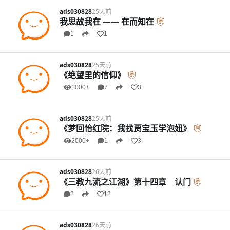
ads030828
25天前
我思故我在 —— 在而知在
1
1
ads030828
25天前
《绝望里的信仰》
1000+
7
3
ads030828
25天前
《梦回怡红院：我找贾宝玉学泡妞》
2000+
1
3
ads030828
26天前
《三教九流之江湖》第十四章 认门
2
12
ads030828
26天前