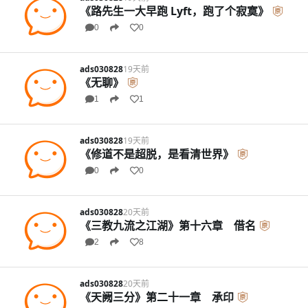
《路先生一大早跑 Lyft，跑了个寂寞》
0
0
ads030828
19天前
《无聊》
1
1
ads030828
19天前
《修道不是超脱，是看清世界》
0
0
ads030828
20天前
《三教九流之江湖》第十六章 借名
2
8
ads030828
20天前
《天阙三分》第二十一章 承印