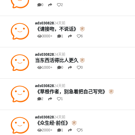
0
2
ads030828
24天前
《请接吻，不说话》
3000+
1
6
ads030828
24天前
当东西活得比人更久
1000+
0
0
ads030828
24天前
《草根作者，别急着把自己写完》
2
1
ads030828
24天前
《众生经·前任》
2000+
1
5