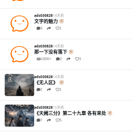
ads030828
14天前
文字的魅力
3
1
ads030828
14天前
那一下没有落下
1000+
2
3
ads030828
14天前
《无人区》
2
1
ads030828
15天前
《天阙三分》第二十九章 各有来处
7
5