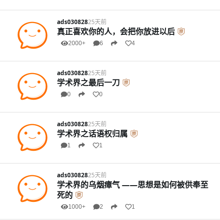
ads030828
25天前
真正喜欢你的人，会把你放进以后
2000+
6
4
ads030828
25天前
学术界之最后一刀
0
0
ads030828
25天前
学术界之话语权归属
1
1
ads030828
25天前
学术界的乌烟瘴气 ——思想是如何被供奉至
死的
1000+
2
1