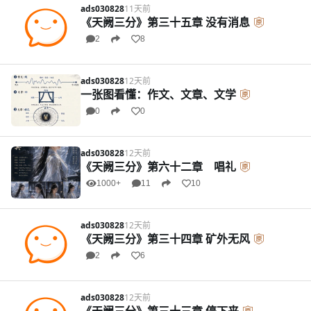
ads030828
11天前
《天阙三分》第三十五章 没有消息
2
8
ads030828
12天前
一张图看懂：作文、文章、文学
0
0
ads030828
12天前
《天阙三分》第六十二章 唱礼
1000+
11
10
ads030828
12天前
《天阙三分》第三十四章 矿外无风
2
6
ads030828
12天前