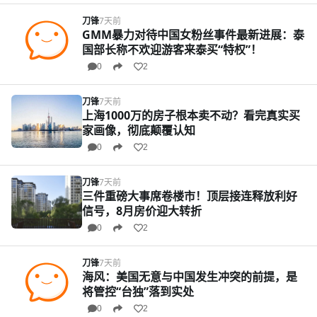
刀锋
7天前
GMM暴力对待中国女粉丝事件最新进展：泰
国部长称不欢迎游客来泰买“特权”！
0
2
刀锋
7天前
上海1000万的房子根本卖不动？看完真实买
家画像，彻底颠覆认知
0
2
刀锋
7天前
三件重磅大事席卷楼市！顶层接连释放利好
信号，8月房价迎大转折
0
2
刀锋
7天前
海风：美国无意与中国发生冲突的前提，是
将管控“台独”落到实处
0
2