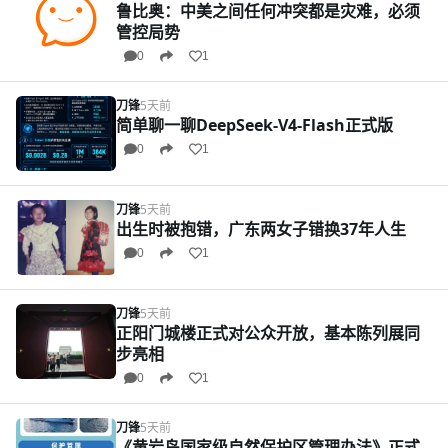
鲁比奥：中美之间任何冲突都是灾难，必须
管控局势
0
1
刀锋
5天前
简单聊一聊DeepSeek-V4-Flash正式版
0
1
刀锋
5天前
出生时被抱错，广东两女子错换37年人生
0
1
刀锋
5天前
正阳门城楼正式对公众开放，基本陈列展同
步亮相
0
1
刀锋
5天前
《黄岩岛国家级自然保护区管理办法》正式