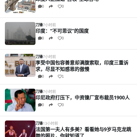
0
0
刀锋
7小时前
印度：“不可思议”的国度
0
0
刀锋
7小时前
享受中国包容善意却满腹索取，印度三重诉
求，尽显不知感恩的傲慢
0
1
刀锋
7小时前
印尼政府打压下，中资镍厂宣布裁员1900人
0
0
刀锋
13小时前
法国第一夫人有多美？看看她与9岁马克龙跳
舞的照片，你就知道了