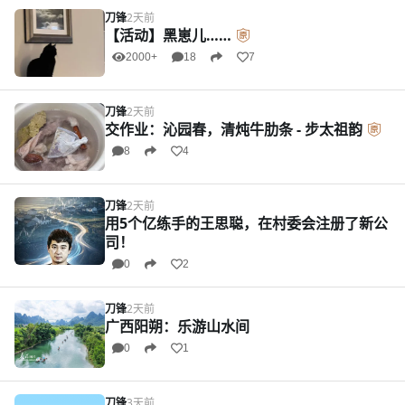
刀锋
2天前
【活动】黑崽儿……
2000+
18
7
刀锋
2天前
交作业：沁园春，清炖牛肋条 - 步太祖韵
8
4
刀锋
2天前
用5个亿练手的王思聪，在村委会注册了新公
司！
0
2
刀锋
2天前
广西阳朔：乐游山水间
0
1
刀锋
3天前