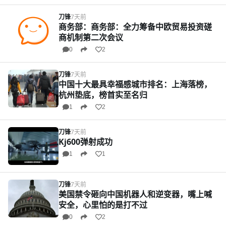
刀锋
7天前
商务部：商务部：全力筹备中欧贸易投资磋
商机制第二次会议
0
2
刀锋
7天前
中国十大最具幸福感城市排名：上海落榜，
杭州垫底，榜首实至名归
1
2
刀锋
7天前
Kj600弹射成功
1
1
刀锋
7天前
美国禁令砸向中国机器人和逆变器，嘴上喊
安全，心里怕的是打不过
0
2