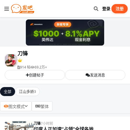
登录
注册
刀锋
914 帖
69.2万+
创建帖子
发送消息
全部
江山多娇
3
图文模式
繁体
刀锋
7小时前
印度人正加速“占领”全球各地