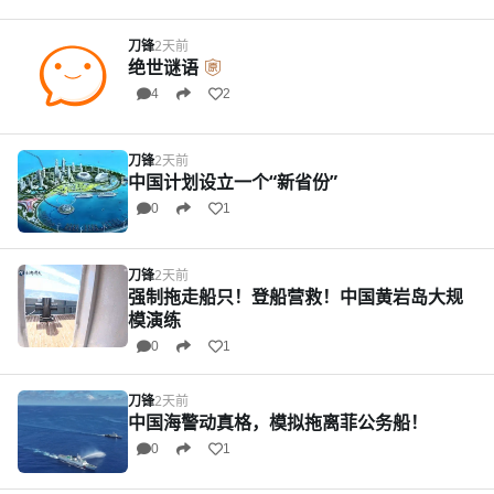
刀锋
2天前
绝世谜语
4
2
刀锋
2天前
中国计划设立一个“新省份”
0
1
刀锋
2天前
强制拖走船只！登船营救！中国黄岩岛大规
模演练
0
1
刀锋
2天前
中国海警动真格，模拟拖离菲公务船！
0
1