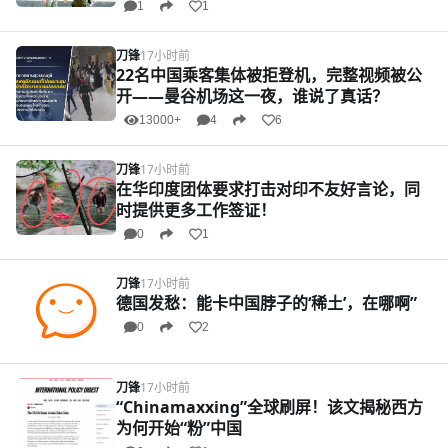
拒不付钱，还当众耍赖
1
1
刀锋
17小时前
22名中国乘客集体被拒登机，完整视频被公
开——曼谷机场这一夜，谁说了真话？
13000+
4
6
刀锋
17小时前
在华印度团体要求打击对印不友好言论，同
时提供更多工作签证！
0
1
刀锋
17小时前
德国发愁：能卡中国脖子的‘稀土’，在哪啊”
0
2
刀锋
17小时前
“Chinamaxxing”全球刷屏！该文揭秘西方
为何开始“粉”中国