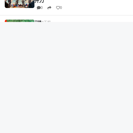
开刀
0
0
刀锋
8天前
中国商务部介入后，英国同意对中企予以合
理补偿，不希望因此伤了两国和气，影响做
生意
5000+
2
2
刀锋
8天前
中国起诉土耳其的案子，迎来大结局
8000+
4
3
刀锋
8天前
“德国正‘悄悄’评估中国‘经济弱点’”，中方回应
3000+
1
2
刀锋
8天前
中国学者声索巴丹群岛主权，菲防长跳出来
0
0