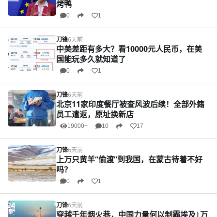
烤鸭
0
1
刀锋
6天前
中美差距有多大？看10000元人民币，在美
国能玩多久就知道了
0
1
刀锋
6天前
北京11家印度餐厅被查风波后续！全部外籍
员工遣返，原址换新店
19000+
10
17
刀锋
6天前
上万只黄羊“偷渡”到我国，在蒙古待着不好
吗？
0
1
刀锋
6天前
穿越千年烟火巷，中国力量何以制霸埃及|万