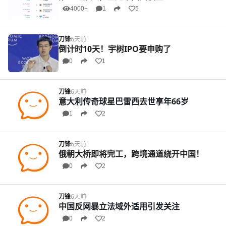
4000+
1
5
刀锋
6天前
倒计时10天！宇树IPO要申购了
0
1
刀锋
6天前
意大利传奇球星巴雷西去世享年66岁
1
2
刀锋
6天前
俄朝大桥即将完工，跨境通道绕开中国！
0
2
刀锋
6天前
中国反网暴立法域外适用引发关注
0
2