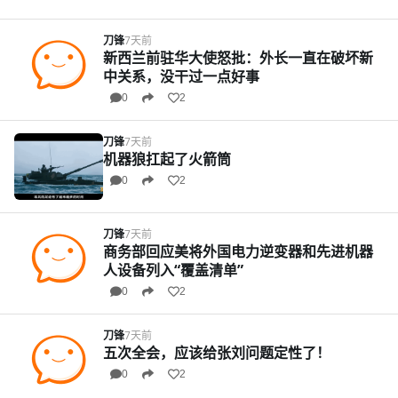
刀锋
7天前
新西兰前驻华大使怒批：外长一直在破坏新
中关系，没干过一点好事
0
2
刀锋
7天前
机器狼扛起了火箭筒
0
2
刀锋
7天前
商务部回应美将外国电力逆变器和先进机器
人设备列入“覆盖清单”
0
2
刀锋
7天前
五次全会，应该给张刘问题定性了！
0
2