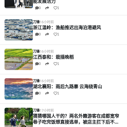
能发展活力
0
1
刀锋
16小时前
浙江温岭：渔船推迟出海泊港避风
0
1
刀锋
16小时前
江西泰和：栽插晚稻
0
1
刀锋
16小时前
湖北襄阳：雨后九路寨 云海绕青山
0
1
刀锋
17小时前
猜猜哪国人干的？两名外籍游客在成都宽窄
巷子吃完饭想直接逃单，被店主拦下后不仅