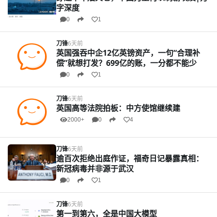
字深度
0
1
刀锋
6天前
英国强吞中企12亿英镑资产，一句“合理补
偿”就想打发？699亿的账，一分都不能少
0
1
刀锋
6天前
英国高等法院拍板：中方使馆继续建
2000+
0
4
刀锋
6天前
逾百次拒绝出庭作证，福奇日记暴露真相：
新冠病毒并非源于武汉
0
1
刀锋
6天前
第一到第六，全是中国大模型