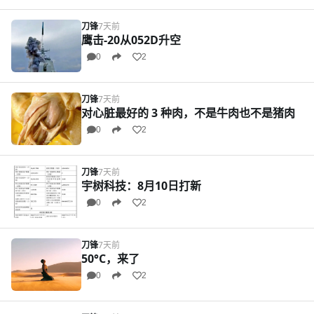
刀锋
7天前
鹰击-20从052D升空
0
2
刀锋
7天前
对心脏最好的 3 种肉，不是牛肉也不是猪肉
0
2
刀锋
7天前
宇树科技：8月10日打新
0
2
刀锋
7天前
50°C，来了
0
2