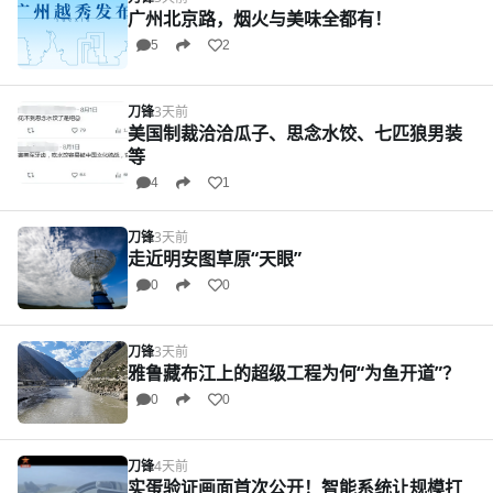
广州北京路，烟火与美味全都有！
5
2
刀锋
3天前
美国制裁洽洽瓜子、思念水饺、七匹狼男装
等
4
1
刀锋
3天前
走近明安图草原“天眼”
0
0
刀锋
3天前
雅鲁藏布江上的超级工程为何“为鱼开道”？
0
0
刀锋
4天前
实蛋验证画面首次公开！智能系统让规模打