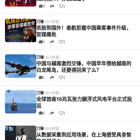
0
1
刀锋
13小时前
丢脸到国外！泰航拒载中国乘客事件升级，
官媒痛批
0
1
刀锋
16小时前
中国与越南激烈交锋，中国早年借给越南的
白龙尾岛，还要得回来了么？
1
1
刀锋
16小时前
全球首座16兆瓦张力腿浮式风电平台正式投
运
0
1
刀锋
16小时前
从数据采集到应用场景，在上海感受具身智