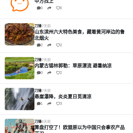
中方找上
0
0
刀锋
7天前
山东滨州六大特色美食，藏着黄河岸边的鲁
北烟火
2
2
刀锋
7天前
内蒙古锡林郭勒：草原漂流 避暑纳凉
0
2
刀锋
7天前
悬崖瀑降，炎炎夏日觅清凉
1
3
刀锋
8天前
算盘打空了！欧盟原以为中国只会拿农产品