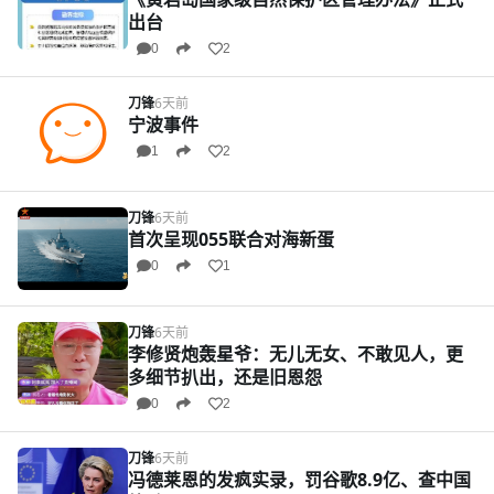
出台
0
2
刀锋
6天前
宁波事件
1
2
刀锋
6天前
首次呈现055联合对海新蛋
0
1
刀锋
6天前
李修贤炮轰星爷：无儿无女、不敢见人，更
多细节扒出，还是旧恩怨
0
2
刀锋
6天前
冯德莱恩的发疯实录，罚谷歌8.9亿、查中国