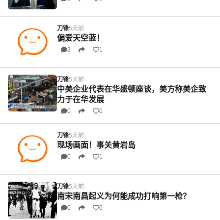
刀锋
5天前
偏爱天空蓝！
2
1
刀锋
5天前
中美企业代表在华盛顿座谈，美方称美企致
力于在华发展
0
0
刀锋
5天前
现场画面！事关黄岩岛
0
1
刀锋
5天前
南宋南昌起义为何能成功打响第一枪？
0
0