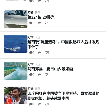
0
1
刀锋
1天前
第324架J20曝光
1
3
刀锋
1天前
越南玩“沉船造岛”，中国救起47人后才发现
中计了
0
3
刀锋
1天前
河南郏县：夏日山乡景如画
0
4
刀锋
1天前
印度网红在中国被当明星对待，母女邀请他
到家吃饭，转头就骂中国
0
1