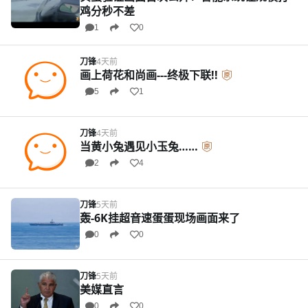
鸡分秒不差
1
0
刀锋
4天前
画上荷花和尚画---终极下联!!
5
1
刀锋
4天前
当黄小兔遇见小玉兔……
2
4
刀锋
5天前
轰-6K挂超音速蛋蛋现场画面来了
0
0
刀锋
5天前
美媒直言
0
0