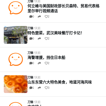
刀锋
7天前
何立峰与美国财政部长贝森特、贸易代表格
里尔举行视频通话
0
2
刀锋
7天前
特色楚菜，武汉美味餐厅打卡记！
0
2
刀锋
7天前
海警增援，挡住日本船
0
2
刀锋
7天前
山东东营六大特色美食，地道河海风味
1
3
刀锋
7天前