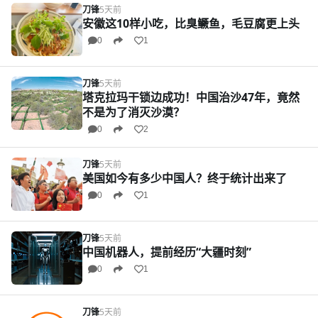
刀锋
5天前
安徽这10样小吃，比臭鳜鱼，毛豆腐更上头
0
1
刀锋
5天前
塔克拉玛干锁边成功！中国治沙47年，竟然
不是为了消灭沙漠？
0
2
刀锋
5天前
美国如今有多少中国人？终于统计出来了
0
1
刀锋
5天前
中国机器人，提前经历“大疆时刻”
0
1
刀锋
5天前