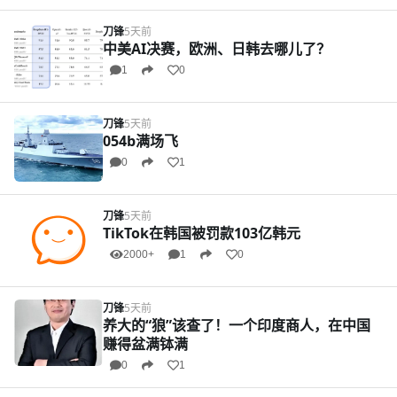
刀锋
5天前
中美AI决赛，欧洲、日韩去哪儿了？
1
0
刀锋
5天前
054b满场飞
0
1
刀锋
5天前
TikTok在韩国被罚款103亿韩元
2000+
1
0
刀锋
5天前
养大的“狼”该查了！一个印度商人，在中国
赚得盆满钵满
0
1