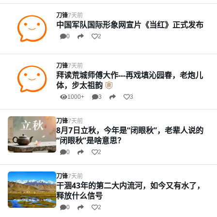
刀锋
7天前
中国军队国际形象网宣片《当红》正式发布
0
2
刀锋
7天前
拜读荒城师傅大作---再戏填沁园春，老炮儿
体，步太祖韵
1000+
3
3
刀锋
7天前
8月7日立秋，今年是“闭眼秋”，老辈人说的
“闭眼秋”是啥意思？
0
2
刀锋
7天前
干涸43年的第二大内流河，如今又有水了，
释放什么信号
0
2