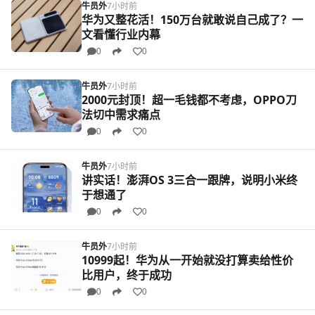
牛员外
7小时前
华为又整花活！150万台就敢说自己成了？一
文看懂行业内幕
0
0
牛员外
7小时前
2000元封顶！超一毛钱都不考虑，OPPO刀
法切中需求痛点
0
0
牛员外
7小时前
讲实话！澎湃OS 3三合一跟牌，说明小米终
于想通了
0
0
牛员外
7小时前
10999起！华为从一开始就没打算卖给性价
比用户，终于成功
0
0