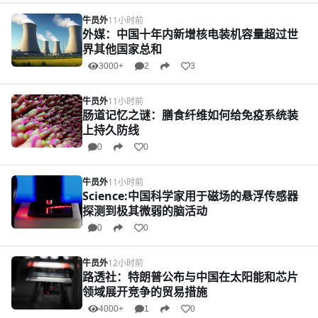
牛员外
11小时前
外媒：中国十年内新增核电装机容量超过世
界其他国家总和
3000+
2
3
牛员外
11小时前
肠道记忆之谜：膳食纤维如何给免疫系统装
上持久防线
0
0
牛员外
11小时前
Science:中国科学家用于磁场的悬浮传感器
探测到极其微弱的脑活动
0
0
牛员外
12小时前
路透社：特朗普公布与中国在太阳能和芯片
领域展开竞争的贸易措施
4000+
1
0