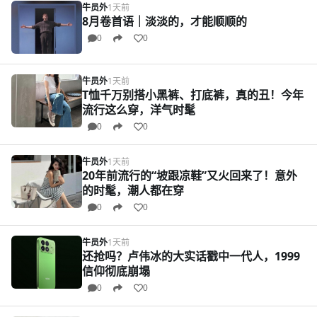
牛员外
1天前
8月卷首语｜淡淡的，才能顺顺的
0
0
牛员外
1天前
T恤千万别搭小黑裤、打底裤，真的丑！今年
流行这么穿，洋气时髦
0
0
牛员外
1天前
20年前流行的“坡跟凉鞋”又火回来了！意外
的时髦，潮人都在穿
0
0
牛员外
1天前
还抢吗？卢伟冰的大实话戳中一代人，1999
信仰彻底崩塌
0
0