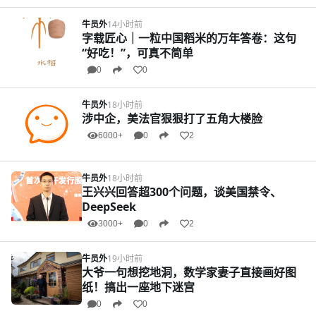
牛员外
14小时前
字载匠心｜一粒中国稻米的万年答卷：这句
“好吃！”，可真不简单
0
0
牛员外
18小时前
涉中企，美法官狠狠打了五角大楼脸
6000+
0
2
牛员外
18小时前
王兴兴回答超300个问题，谈美国禁令、
DeepSeek
3000+
0
2
牛员外
19小时前
大爷一句想挖地洞，数学家妻子直接画好图
纸！搞出一座地下迷宫
0
0