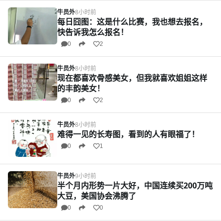
牛员外
8小时前
每日囧图：这是什么比赛，我也想去报名，
快告诉我怎么报名！
0
2
牛员外
8小时前
现在都喜欢骨感美女，但我就喜欢姐姐这样
的丰韵美女！
0
2
牛员外
8小时前
难得一见的长寿图，看到的人有眼福了！
0
1
牛员外
9小时前
半个月内形势一片大好，中国连续买200万吨
大豆，美国协会沸腾了
0
0