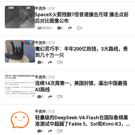
牛员外
1天前
SpaceX火箭残骸7倍音速撞击月球 撞击点前
后对比图像公布
3000+
1
1
牛员外
2天前
魔幻灵巧手：半年200亿热钱，3大路线，贵
到几十万一只
0
0
牛员外
2天前
连续14次周第一，美国封锁，逼出中国最强
AI路线
0
0
牛员外
2天前
轻量级的DeepSeek-V4-Flash在国际象棋基
准测试中超越了Fable 5、Sol和Kimi-K3，
这个硬核的完胜连洗地都没得洗了！
0
0