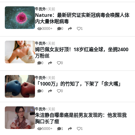
牛员外
1天前
Nature：最新研究证实新冠病毒会唤醒人体
内大量休眠病毒
3000+
0
1
牛员外
1天前
姆巴佩女友好顶！18岁红遍全球，坐拥2400
万粉丝
0
0
牛员外
1天前
「1000万」的竹知了，下架了「余大嘴」
0
0
牛员外
1天前
朱洁静自曝患癌是前男友发现的：他发现我
胸口长了痘
5000+
1
1