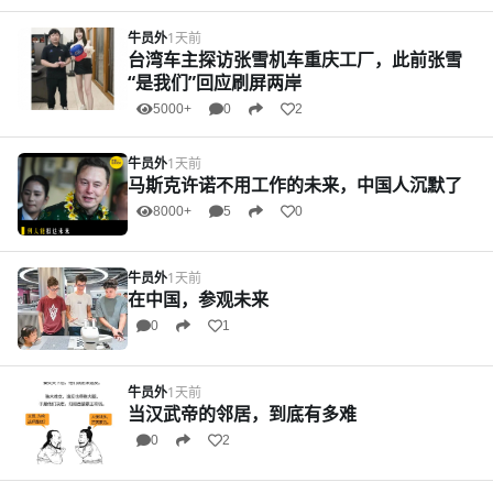
牛员外
1天前
台湾车主探访张雪机车重庆工厂，此前张雪
“是我们”回应刷屏两岸
5000+
0
2
牛员外
1天前
马斯克许诺不用工作的未来，中国人沉默了
8000+
5
0
牛员外
1天前
在中国，参观未来
0
1
牛员外
1天前
当汉武帝的邻居，到底有多难
0
2