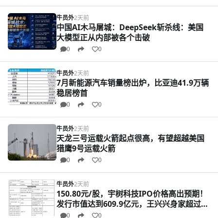
牛员外
2天前
中国AI木马屠城：DeepSeek斩杀线：美国
大模型正从内部被各个击破
0
0
牛员外
2天前
7月新能源汽车销量榜出炉，比亚迪41.9万辆
稳居榜首
0
0
牛员外
2天前
天龙三号运载火箭起点很高，有望超越美国
猎鹰9号运载火箭
0
0
牛员外
2天前
150.80元/股，宇树科技IPO价格高出预期！
发行市值达到609.9亿元，王兴兴身家超过
203亿元，宇树科技将诞生多位亿万富豪
0
0