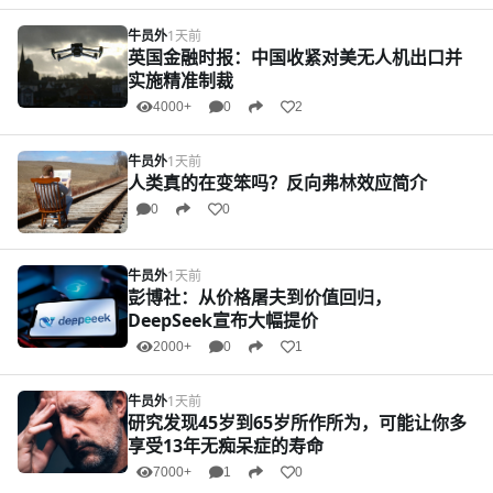
牛员外
1天前
英国金融时报：中国收紧对美无人机出口并
实施精准制裁
4000+
0
2
牛员外
1天前
人类真的在变笨吗？反向弗林效应简介
0
0
牛员外
1天前
彭博社：从价格屠夫到价值回归，
DeepSeek宣布大幅提价
2000+
0
1
牛员外
1天前
研究发现45岁到65岁所作所为，可能让你多
享受13年无痴呆症的寿命
7000+
1
0