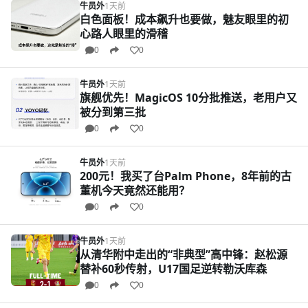
牛员外
1天前
白色面板！成本飙升也要做，魅友眼里的初
心路人眼里的滑稽
0
0
牛员外
1天前
旗舰优先！MagicOS 10分批推送，老用户又
被分到第三批
0
0
牛员外
1天前
200元！我买了台Palm Phone，8年前的古
董机今天竟然还能用？
0
0
牛员外
1天前
从清华附中走出的“非典型”高中锋：赵松源
替补60秒传射，U17国足逆转勒沃库森
0
0