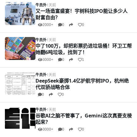
牛员外
1天前
又一场造富盛宴！宇树科技IPO能让多少人
财富自由？
2000+
0
0
牛员外
1天前
中了100万，却把彩票扔进垃圾桶！环卫工帮
她翻6吨垃圾，找到了！
3000+
0
1
牛员外
1天前
DeepSeek豪掷1.4亿护航宇树IPO，杭州绝
代双骄战略合体
0
0
牛员外
1天前
谷歌AI之脑不管事了，Gemini这次真要支棱
起来？
3000+
0
0