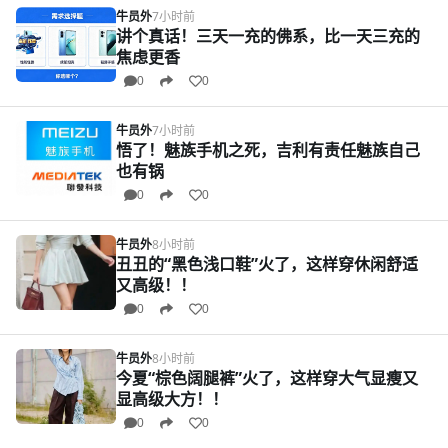
牛员外
7小时前
讲个真话！三天一充的佛系，比一天三充的
焦虑更香
0
0
牛员外
7小时前
悟了！魅族手机之死，吉利有责任魅族自己
也有锅
0
0
牛员外
8小时前
丑丑的“黑色浅口鞋”火了，这样穿休闲舒适
又高级！！
0
0
牛员外
8小时前
今夏“棕色阔腿裤”火了，这样穿大气显瘦又
显高级大方！！
0
0