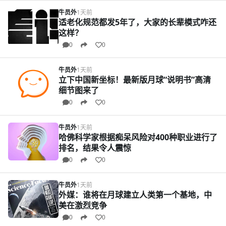
牛员外
1天前
适老化规范都发5年了，大家的长辈模式咋还
这样？
0
0
牛员外
1天前
立下中国新坐标！最新版月球“说明书”高清
细节图来了
0
0
牛员外
1天前
哈佛科学家根据痴呆风险对400种职业进行了
排名，结果令人震惊
0
0
牛员外
1天前
外媒：谁将在月球建立人类第一个基地，中
美在激烈竞争
0
0