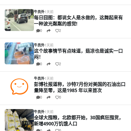
牛员外
1天前
每日囧图：都说女人是水做的，这舞起来有
一种波光粼粼的感觉!
0
2
牛员外
1天前
这个故事情节有点味道，菇凉也是诚实一口
闷！
0
2
牛员外
1天前
彭博社报道称，沙特7月份对美国的石油出口
量降至零，这是1985 年以来首次
0
0
牛员外
1天前
全球大囤粮，北欧都开始，30国疯狂囤货，
新增4900万饥饿人口
0
0