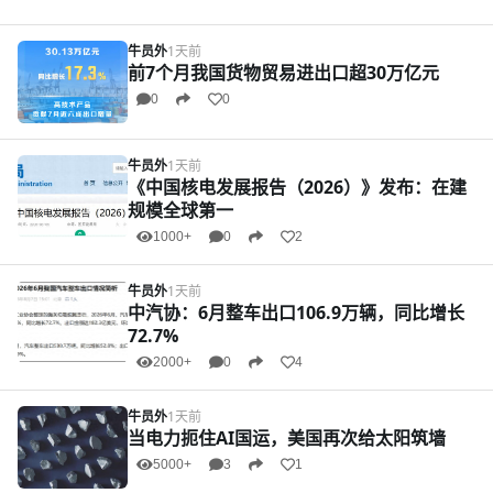
牛员外
1天前
前7个月我国货物贸易进出口超30万亿元
0
0
牛员外
1天前
《中国核电发展报告（2026）》发布：在建
规模全球第一
1000+
0
2
牛员外
1天前
中汽协：6月整车出口106.9万辆，同比增长
72.7%
2000+
0
4
牛员外
1天前
当电力扼住AI国运，美国再次给太阳筑墙
5000+
3
1