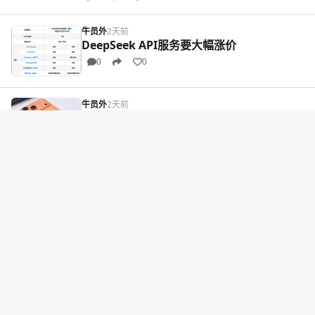
牛员外
2天前
DeepSeek API服务要大幅涨价
0
0
牛员外
2天前
硬气！长鑫拒绝苹果低价采购，优先供给华
为、小米等国产厂商
9000+
2
10
牛员外
2天前
美国虎视眈眈，“中国模型是我们唯一的可能
性”
0
0
牛员外
2天前
每日囧图：美女再说什么呀，我要凑近点才
能听清楚！
0
3