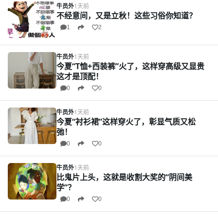
牛员外
1天前
不经意间，又是立秋！这些习俗你知道？
1
2
牛员外
1天前
今夏“T恤+西装裤”火了，这样穿高级又显贵
这才是顶配！
0
0
牛员外
1天前
今夏“衬衫裙”这样穿火了，彰显气质又松
弛！
0
0
牛员外
1天前
比鬼片上头，这就是收割大奖的“阴间美
学”？
0
0