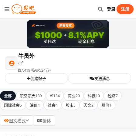
登录
注册
牛员外
7,419 帖
524万+
创建帖子
发送消息
全部
航空航天
AI
商业
科技
经济
139
134
20
10
7
国际社会
油价
社会
股市
天文
股价
5
4
4
3
2
1
图文模式
繁体