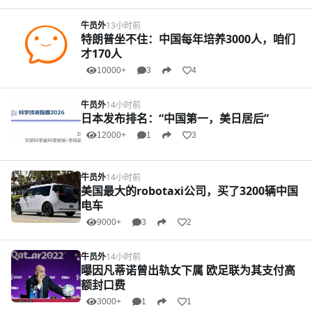
牛员外
13小时前
特朗普坐不住：中国每年培养3000人，咱们
才170人
10000+
3
4
牛员外
14小时前
日本发布排名：“中国第一，美日居后”
12000+
1
3
牛员外
14小时前
美国最大的robotaxi公司，买了3200辆中国
电车
9000+
3
2
牛员外
14小时前
曝因凡蒂诺曾出轨女下属 欧足联为其支付高
额封口费
3000+
1
1