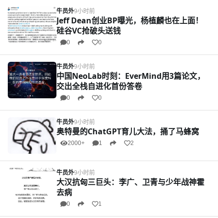
牛员外
9小时前
Jeff Dean创业BP曝光，杨植麟也在上面！
硅谷VC抢破头送钱
0
0
牛员外
9小时前
中国NeoLab时刻：EverMind用3篇论文，
交出全栈自进化首份答卷
0
0
牛员外
9小时前
奥特曼的ChatGPT育儿大法，捅了马蜂窝
2000+
1
2
牛员外
9小时前
大汉抗匈三巨头：李广、卫青与少年战神霍
去病
0
1