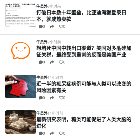
牛员外
9小时前
打破日本数十年壁垒，比亚迪海獭登录日
本，就成热卖款
0
0
牛员外
9小时前
想堵死中国中转出口渠道？美国对多晶硅加
征关税，最终受到重创的反而是美国产业
0
0
牛员外
11小时前
近一半的痴呆症病例可能与人类可以改变的
风险因素有关
0
0
牛员外
11小时前
最新研究表明，糖类可能促进了人类大脑的
进化
0
0