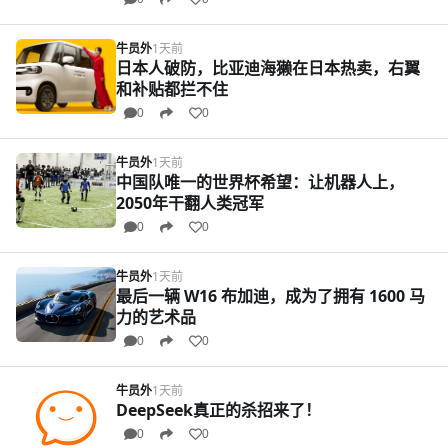
牛员外
1天前
日本人破防，比亚迪海獭在日本热卖，右翼
和补贴都拦不住
0
0
牛员外
1天前
中国队唯一的世界杯希望：让机器人上，
2050年干翻人类冠军
0
0
牛员外
1天前
最后一辆 W16 布加迪，成为了拥有 1600 马
力的艺术品
0
0
牛员外
1天前
DeepSeek真正的杀招来了！
0
0