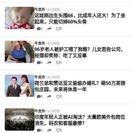
牛员外
19小时前
这娃刚出生头围66，比成年人还大！为了坐
起来，只能切掉60%头骨
0
0
牛员外
19小时前
96岁老人被护工喂了狗粮？儿女怒告公司，
经理却笑称：吃了又没事
0
0
牛员外
19小时前
荷兰弟和赞达亚又偷偷办婚礼？砸50万英镑
包庄园，未来将休息一年
0
0
牛员外
19小时前
印度年轻人正被AI淘汰？大量欧美外包岗位
消失，码农和客服最惨？
0
0