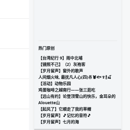
热门原创
【台湾纪行 9】雨中北埔
【镜照不己】（2）灰袍客
【岁月留声】窗外的歌声
人间烟火味, 最抚凡人心(四)🍜🦞🐟🍷🍾🍒
【活动】动物乐园
鸡蛋咖啡之越南行——张三逛吃
【远山有约】论登顶雪山的快乐，金耳朵的
Alouette山
【起风了】它顺走了我的草帽
【岁月留声】🎵记忆的音符🎵
【岁月留声】七月的海