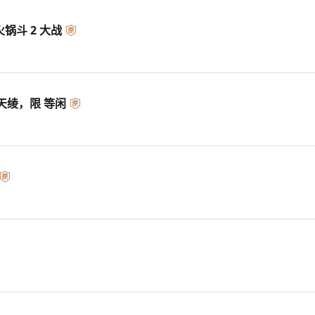
风火冰水转1.178 火锅斗 2 大战
天绫，限 等闲