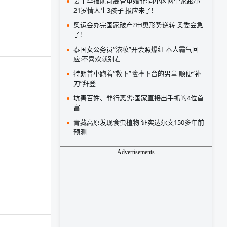
妻子举报航司高管重婚罪:同小区两个家跟小
21岁情人生3孩子 报应来了!
奥运会办完国家破产?申奥形势逆转 奥委会急
了!
泰国女公务员“浓妆”开会照爆红 本人霸气回
应:不喜欢就别看
特朗普小跑着“救下”险摔下台的男童 顺便“补
刀”拜登
坑害百姓、罪行恶劣:国家直接出手抓的4位首
富
青藏高原发现食虫植物 证实达尔文150多年前
预测
Advertisements