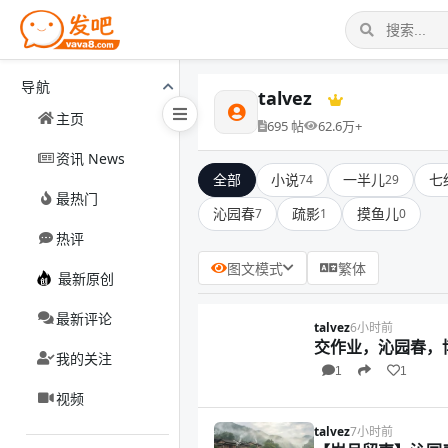
导航
talvez
主页
695 帖
62.6万+
资讯 News
全部
小说
一半儿
七
74
29
最热门
沁园春
疏影
摸鱼儿
7
1
0
热评
图文模式
繁体
最新原创
最新评论
talvez
6小时前
交作业，沁园春，
我的关注
1
1
视频
talvez
7小时前