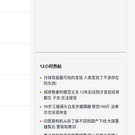
12小时热帖
月球背面最可怕的发现 人类发现了不该存在
的东西!
捐肾救妻的模范丈夫 12年后住院才发现双肾
都在 子女:无法接受
59岁江珊满头白发步履蹒跚 胖到160斤 没单
位也没退休金
印度盾构机从拆了装不回到国产下线:大国重
器售后 要吸取教训