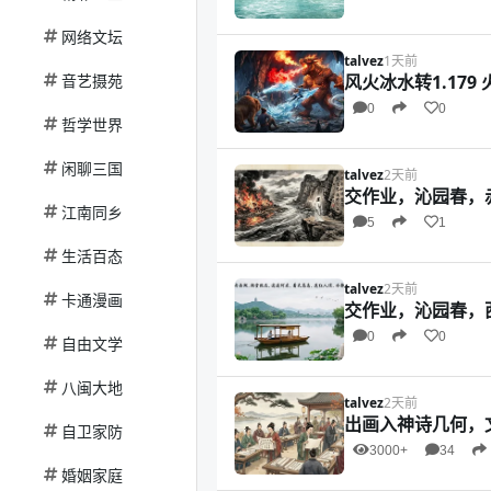
网络文坛
talvez
1天前
音艺摄苑
风火冰水转1.179 
0
0
哲学世界
闲聊三国
talvez
2天前
交作业，沁园春，
江南同乡
5
1
生活百态
talvez
2天前
卡通漫画
交作业，沁园春，
0
0
自由文学
八闽大地
talvez
2天前
出画入神诗几何，文
自卫家防
3000+
34
婚姻家庭