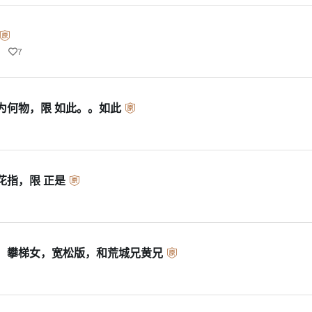
7
为何物，限 如此。。如此
花指，限 正是
，攀梯女，宽松版，和荒城兄黄兄