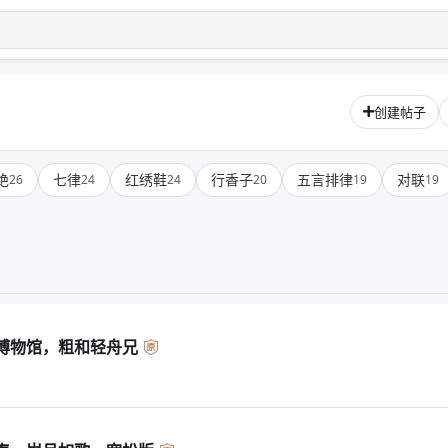
创建帖子
绝
七律
红绣鞋
行香子
五言排律
对联
26
24
24
20
19
19
博物馆，粗和轻舟兄