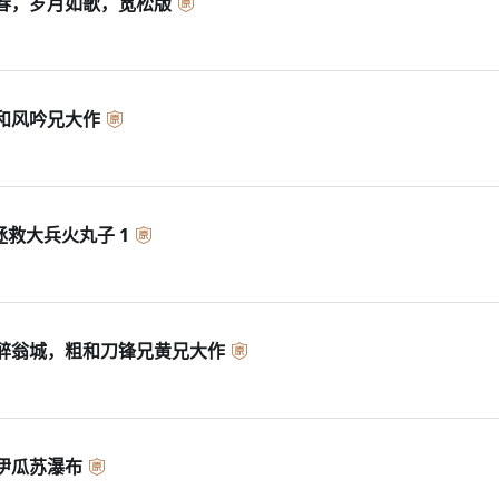
春，岁月如歌，宽松版
和风吟兄大作
 拯救大兵火丸子 1
醉翁城，粗和刀锋兄黄兄大作
伊瓜苏瀑布