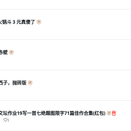
火锅斗 3 元真傻了
赤壁
西子，抛砖版
坛作业19写一首七绝题图限字71篇佳作合集(红包)
1