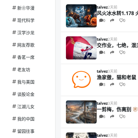
talvez
2天前
新❀华漫
现代科学
0
0
汉学沙龙
talvez
2天前
网友荐歌
交作业，七绝，混
4
0
香茗一席
老友坊
talvez
3天前
渔家傲，猫和老鼠
我与美国
3
0
谈股论金
talvez
3天前
江湖儿女
一剪梅，伤离别
6
0
我的中国
留园往事
talvez
3天前