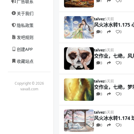
广告联系
7
0
关于我们
talvez
5天前
风火冰水转1.175
隐私政策
0
0
发吧规则
创建APP
talvez
6天前
交作业，七绝，风
收藏站点
3
0
talvez
6天前
Copyright © 2026
交作业，七绝，梦
vava8.com
3
0
talvez
6天前
风火冰水转1.174 
0
0