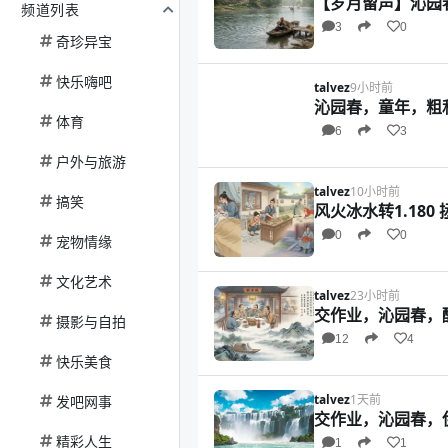
【岁月留声】沁园
频道列表
3
0
奇珍异宝
快乐嗨吧
talvez
9小时前
沁园春，童年，粗
体育
6
3
户外与旅游
talvez
10小时前
搞笑
风火冰水转1.180
0
0
宠物情缘
文化艺术
talvez
23小时前
交作业，沁园春，
摄影与自拍
12
4
快乐美食
talvez
1天前
发吧网事
交作业，沁园春，
精彩人生
1
1