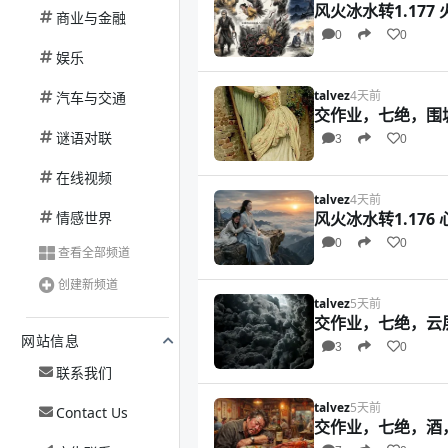
风火冰水转1.177 
商业与金融
0
0
娱乐
talvez
4天前
汽车与交通
交作业，七绝，围
谜语对联
3
0
在线视频
talvez
4天前
情感世界
风火冰水转1.176
0
0
查看全部频道
创建新频道
talvez
5天前
交作业，七绝，云
网站信息
3
0
联系我们
talvez
5天前
Contact Us
交作业，七绝，酒