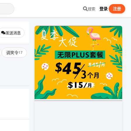
登录
注册
搜索
发送消息
调笑令
17