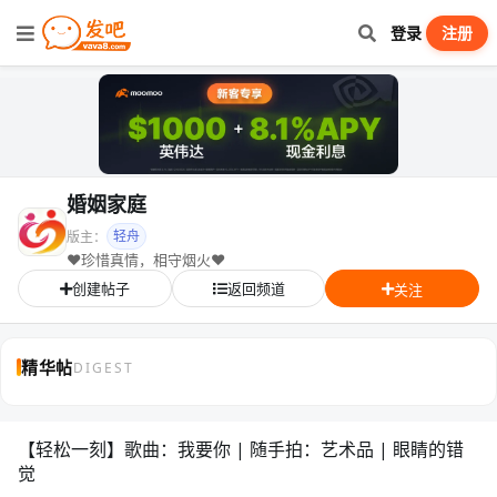
登录
注册
婚姻家庭
轻舟
版主：
❤️珍惜真情，相守烟火❤️
创建帖子
返回频道
关注
精华帖
DIGEST
【轻松一刻】歌曲：我要你 | 随手拍：艺术品 | 眼睛的错
觉