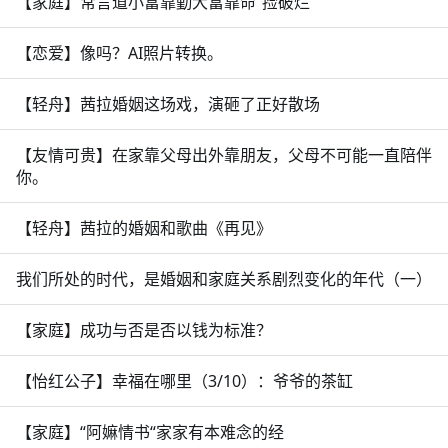
【家庭】常言道小富靠勤大富靠命“捡破烂”
【恋爱】像吗？AI照片转换。
【轻舟】茜拉婚姻这场戏，演砸了正好散场
【友情可贵】在家靠父母出外靠朋友，父母不可能一直陪伴
你。
【轻舟】茜拉的婚姻和歌曲《再见》
我们所处的时代，是婚姻和家庭关系剧烈变化的年代（一）
【家庭】成功与否是否以钱为标准？
【怡红公子】幸福在哪里（3/10）：爷爷的茶缸
【家庭】“阿嫲情书“家家有本难念的经