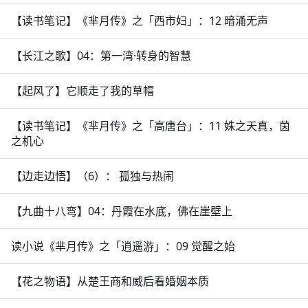
【读书笔记】《芈月传》之「西市妇」：12 暗涌无声
【长江之歌】04：第一湾·转身的智慧
【起风了】它顺走了我的草帽
【读书笔记】《芈月传》之「高唐台」：11 姝之天真，茵
之机心
【边走边悟】（6）： 孤独与热闹
【九曲十八弯】04：丹霞在水底，佛在崖壁上
读小说《芈月传》之「逍遥游」：09 觉醒之始
【花之物语】从楚王商和威后看婚姻本质