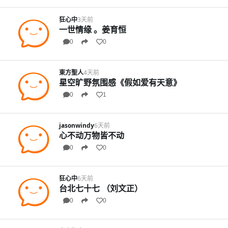
狂心中
3天前
一世情缘 。姜育恒
0
0
東方聖人
4天前
星空旷野氛围感《假如爱有天意》
0
1
jasonwindy
6天前
心不动万物皆不动
0
0
狂心中
6天前
台北七十七 （刘文正）
0
0