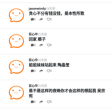
jasonwindy
24天前
贪心不分有钱没钱，是本性所致
0
0
狂心中
25天前
回家 顺子
0
0
狂心中
25天前
姐姐妹妹站起来 陶晶莹
0
0
狂心中
25天前
是不是这样的夜晚你才会这样的想起我 吴宗
宪
0
0