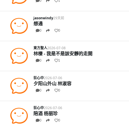
0
1
jasonwindy
29天前
想通
0
0
東方聖人
2026-07-08
林棲 - 我是不是該安靜的走開
0
1
狂心中
2026-07-06
夕阳山外山 林淑容
0
0
狂心中
2026-07-06
陪酒 杨丽珍
0
0