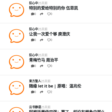
狂心中
25天前
特别的爱给特别的你 伍思凯
0
0
狂心中
25天前
让我一次爱个够 庾澄庆
0
0
狂心中
25天前
青梅竹马 周治平
0
0
東方聖人
25天前
随缘 let it be | 原唱：温兆伦
0
2
云书静语
25天前