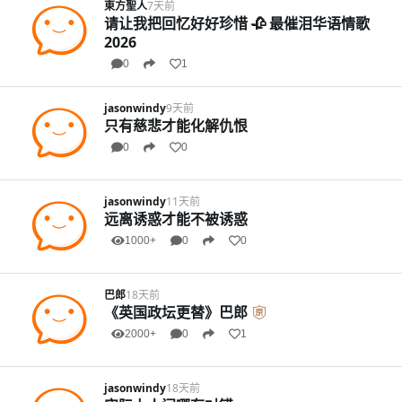
東方聖人
7天前
请让我把回忆好好珍惜 🥀 最催泪华语情歌
2026
0
1
jasonwindy
9天前
只有慈悲才能化解仇恨
0
0
jasonwindy
11天前
远离诱惑才能不被诱惑
1000+
0
0
巴郎
18天前
《英国政坛更替》巴郎
2000+
0
1
jasonwindy
18天前