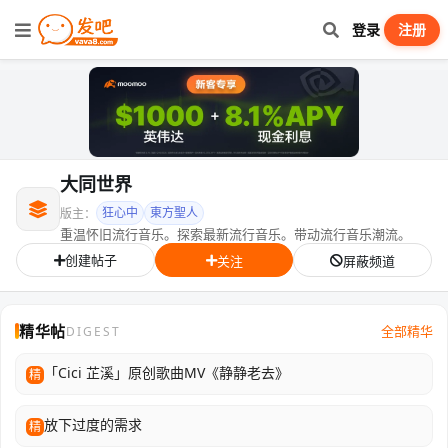
登录
注册
大同世界
狂心中
東方聖人
版主：
重温怀旧流行音乐。探索最新流行音乐。带动流行音乐潮流。
创建帖子
关注
屏蔽频道
精华帖
全部精华
DIGEST
「Cici 芷溪」原创歌曲MV《静静老去》
精
放下过度的需求
精