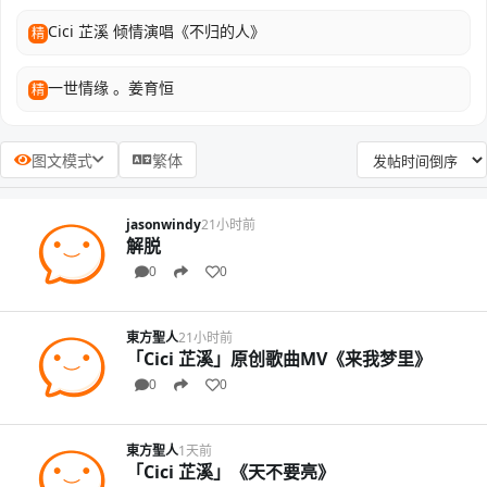
Cici 芷溪 倾情演唱《不归的人》
精
一世情缘 。姜育恒
精
图文模式
繁体
jasonwindy
21小时前
解脱
0
0
東方聖人
21小时前
「Cici 芷溪」原创歌曲MV《来我梦里》
0
0
東方聖人
1天前
「Cici 芷溪」《天不要亮》