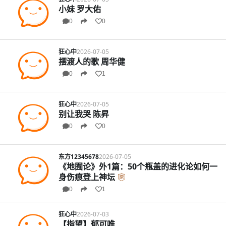
小妹 罗大佑
0
0
狂心中
2026-07-05
摆渡人的歌 周华健
0
1
狂心中
2026-07-05
别让我哭 陈昇
0
0
东方12345678
2026-07-05
《地囿论》外1篇：50个瓶盖的进化论如何一
身伤痕登上神坛
0
1
狂心中
2026-07-03
【指望】郁可唯