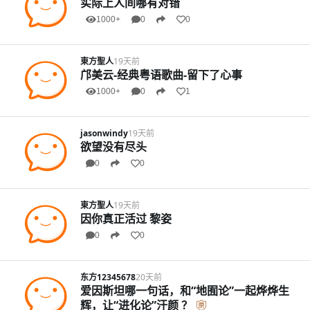
实际上人间哪有对错
1000+
0
0
東方聖人
19天前
邝美云-经典粤语歌曲-留下了心事
1000+
0
1
jasonwindy
19天前
欲望没有尽头
0
0
東方聖人
19天前
因你真正活过 黎姿
0
0
东方12345678
20天前
爱因斯坦哪一句话，和“地囿论”一起烨烨生
辉，让“进化论”汗颜 ？