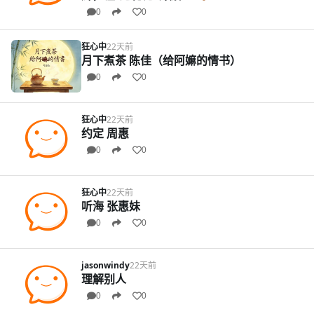
0
0
狂心中
22天前
月下煮茶 陈佳（给阿嫲的情书）
0
0
狂心中
22天前
约定 周惠
0
0
狂心中
22天前
听海 张惠妹
0
0
jasonwindy
22天前
理解别人
0
0