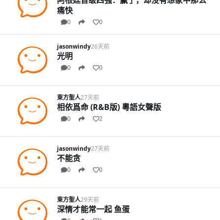
阿根廷晋级四强：赢了，却没有想象中那么
痛快
0
0
jasonwindy
26天前
光明
0
0
東方聖人
27天前
相依爲命 (R&B版) 粵語女聲版
0
2
jasonwindy
27天前
不能贪
0
0
東方聖人
29天前
深情才能常一起 鱼蛋