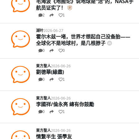
毛海波《地囿论》说地球是“活”的，NASA宇
航员证实了！
2
1
湖叶
2026-06-27
霍尔木兹一堵，世界才想起自己没备胎——
全球化不是地球村，是几根脖子
0
0
東方聖人
2026-06-26
劉德華(緣盡)
0
1
東方聖人
2026-06-26
李國祥/倫永亮 總有你鼓勵
0
1
東方聖人
2026-06-26
情繫半生 張學友