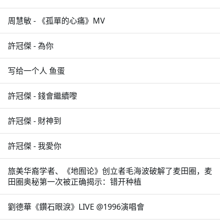
周慧敏 - 《孤單的心痛》MV
許冠傑 - 為你
写给一个人 鱼蛋
許冠傑 - 錢會繼續嚟
許冠傑 - 財神到
許冠傑 - 我愛你
旅美华裔学者、《地囿论》创立者毛海波破解了麦田圈，麦
田圈奥秘第一次被正确揭示：错开种植
劉德華《鑽石眼淚》LIVE @1996演唱會