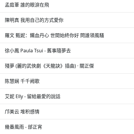
孟庭葦 誰的眼淚在飛
陳明真 我用自己的方式愛你
羅文 甄妮：鐵血丹心 世間始終你好 問誰領風騷
徐小鳳 Paula Tsui - 舊事隨夢去
殘夢 (麗的武俠劇《天龍訣》插曲) · 關正傑
陈慧娴 千千阙歌
艾妮 Elly - 留給最愛的說話
邝美云 堆积感情
幾番風雨 - 邰正宵