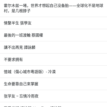
霍尔木兹一堵，世界才想起自己没备胎——全球化不是地球
村，是几根脖子
情繫半生 張學友
最後的一班渡輪 蔡國權
講不出再見 譚詠麟
不要求拥有
憶城（傷心城市粵語版）- 冷漠
生命要靠自己来掌握
张学友 ~ 忘情冷雨夜