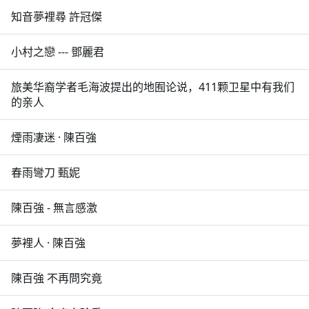
知音夢裡尋 許冠傑
小村之戀 --- 鄧麗君
旅美华裔学者毛海波提出的地囿论说，411颗卫星中有我们
的亲人
煙雨凄迷 · 陳百強
春雨彎刀 甄妮
陳百強 - 無言感激
夢裡人 · 陳百強
陳百強 不再問究竟