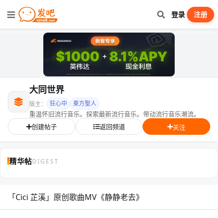
登录
注册
大同世界
狂心中
東方聖人
版主：
重温怀旧流行音乐。探索最新流行音乐。带动流行音乐潮流。
创建帖子
返回频道
关注
精华帖
DIGEST
「Cici 芷溪」原创歌曲MV《静静老去》