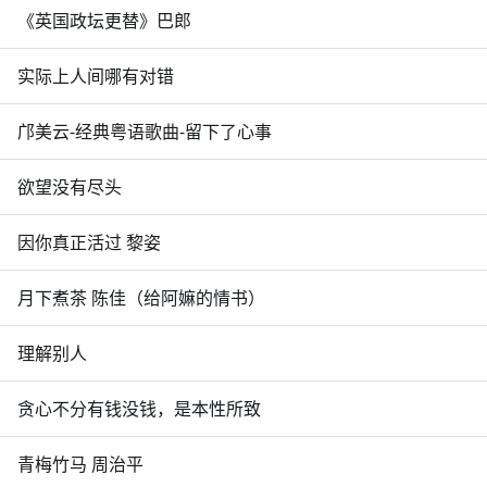
《英国政坛更替》巴郎
实际上人间哪有对错
邝美云-经典粤语歌曲-留下了心事
欲望没有尽头
因你真正活过 黎姿
月下煮茶 陈佳（给阿嫲的情书）
理解别人
贪心不分有钱没钱，是本性所致
青梅竹马 周治平