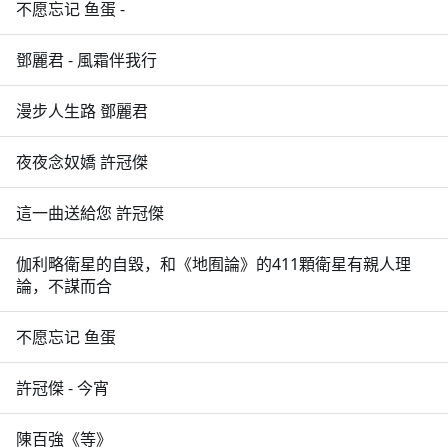
不愿忘记 鱼蛋 -
鄧麗君 - 風霜伴我行
漫步人生路 鄧麗君
夜夜念奴嬌 許冠傑
這一曲送給您 許冠傑
伽利略衛星的自毀，和《地囿論》的411顆衛星有親人理
論，不謀而合
不愿忘记 鱼蛋
許冠傑 - 今宵
陳百強《等》