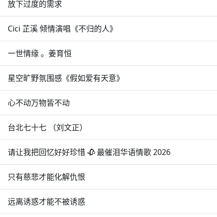
放下过度的需求
Cici 芷溪 倾情演唱《不归的人》
一世情缘 。姜育恒
星空旷野氛围感《假如爱有天意》
心不动万物皆不动
台北七十七 （刘文正）
请让我把回忆好好珍惜 🥀 最催泪华语情歌 2026
只有慈悲才能化解仇恨
远离诱惑才能不被诱惑