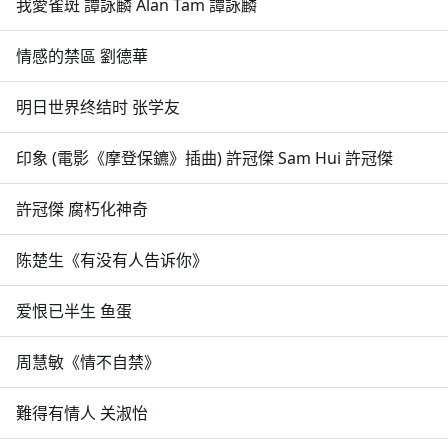
我愛雀斑 譚詠麟 Alan Tam 譚詠麟
情感的禁區 劉德華
明日世界终结时 张学友
印象 (電影《摩登保鑣》插曲) 許冠傑 Sam Hui 許冠傑
許冠傑 腐朽化神奇
陈楚生《有没有人告诉你》
爱恨已半生 鱼蛋
周慧敏《情不自禁》
難得有情人 关淑怡