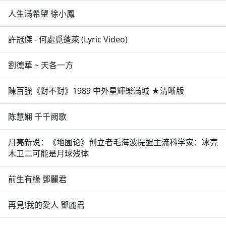
人生滿希望 徐小鳳
許冠傑 - 何處覓蓬萊 (Lyric Video)
劉德華 ~ 天各一方
陳百強《對不對》1989 中外星輝樂滿城 ★清晰版
陈慧娴 千千阙歌
月亮新说：《地囿论》创立者毛海波提醒主流科学家：冰壳
木卫二可能是月球残体
前生有緣 鄧麗君
再見!我的愛人 鄧麗君