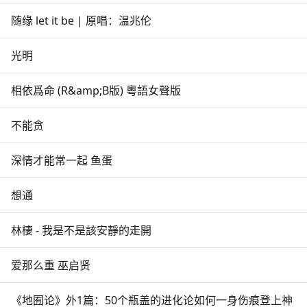
随缘 let it be | 原唱：温兆伦
光明
相依爲命 (R&amp;B版) 粵語女聲版
不能贪
深情才能常一起 鱼蛋
想通
林棲 - 我是不是該安靜的走開
爱那么重 巫启贤
《地囿论》外1篇：50个瓶盖的进化论如何一身伤痕登上神