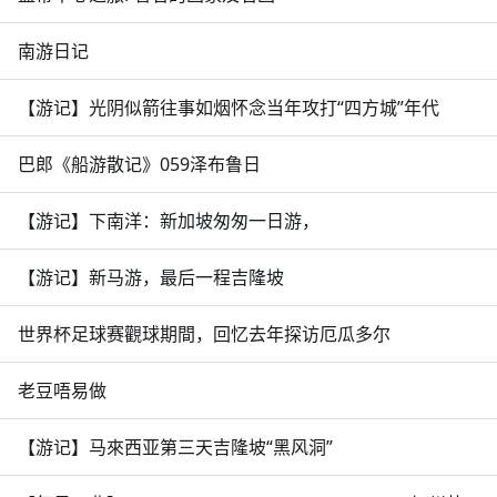
南游日记
【游记】光阴似箭往事如烟怀念当年攻打“四方城”年代
巴郎《船游散记》059泽布鲁日
【游记】下南洋：新加坡匆匆一日游，
【游记】新马游，最后一程吉隆坡
世界杯足球赛觀球期間，回忆去年探访厄瓜多尔
老豆唔易做
【游记】马來西亚第三天吉隆坡“黑风洞”