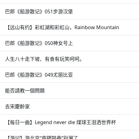
巴郎《船游散记》051步游汉堡
【远山有约】彩虹湖和彩虹山，Rainbow Mountain
巴郎《船游散记》050神女号上
人生八十走下坡、有食有玩笑呵呵。
巴郎《船游散记》049尤丽比亚
能否請教一個問題
去宋慶齡家
【每日一曲】Legend never die 煤球王泪洒世界杯
【游记】游北京“南锣鼓巷”别漏了