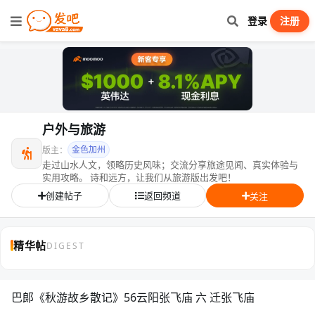
登录
注册
户外与旅游
金色加州
版主：
走过山水人文，领略历史风味；交流分享旅途见闻、真实体验与
实用攻略。 诗和远方，让我们从旅游版出发吧！
创建帖子
返回频道
关注
精华帖
DIGEST
巴郞《秋游故乡散记》56云阳张飞庙 六 迁张飞庙