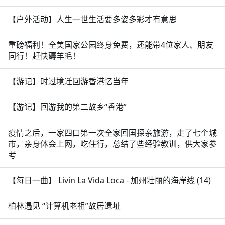
【户外活动】人生一世生活要多姿多彩才有意思
重磅福利！全美国家公园终身免费，还能带4位家人、朋友
同行！赶快薅羊毛！
【游记】时过境迁回游香港忆当年
【游记】回游我的第二故乡“香港”
疫情之后，一家四口第一次全家回国探亲旅游，走了七个城
市，亲身体会上网，吃住行，总结了些经验教训，供大家参
考
【每日一曲】 Livin La Vida Loca - 加州壮丽的海岸线 (14)
柏林遇见 “计算机老祖”故居遗址