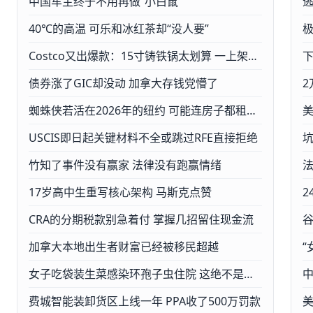
中国车主终于不用再做“小白鼠”
40℃的高温 可乐和冰红茶却“没人要”
Costco又出爆款：15寸铸铁锅太划算 一上架被疯抢
债券涨了GIC却没动 加拿大存钱党懵了
2
蜘蛛侠若活在2026年的纽约 可能连房子都租不起
USCIS即日起关键材料不全或跳过RFE直接拒绝
竹知了事件没有赢家 法律没有跑赢情绪
17岁高中生重写核心架构 马斯克点赞
2
CRA的分期税款别急着付 掌握几招留住现金流
谷
加拿大本地出生者财富已经被移民超越
“
女子吃袋装生菜感染环孢子虫住院 这绝不是闹着玩的
费城智能装卸货区上线一年 PPA收了500万罚款