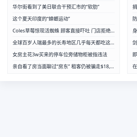
华尔街看到了美日联合干预汇市的“软肋”
这个夏天印度的“蟑螂运动”
防
Coles草莓惊现活蜘蛛 顾客直接吓吐 门店拒绝退款
全球百岁人瑞最多的长寿地区几乎每天都吃这一食物
女房主花3w买来的停车位旁储物柜被指违法
即
亲自看了房当面聊过“房东” 租客仍被骗走$18,600