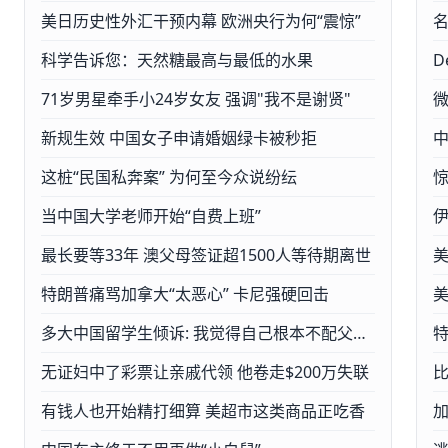
美日历史性外汇干预内幕 欧洲央行为何“震惊”
名
科学告诉您：天然糖最高与最低的水果
D
71岁男星牵手小24岁女友 强调"我不是谢贤"
新规生效 中国女子申请婚姻绿卡被秒拒
这桩“民国私奔案” 为何至今众说纷纭
当中国大学老师开始“自费上班”
最长要等33年 澳父母签证超1500人等待期离世
特朗普痛骂加拿大“太恶心” 卡尼强硬回击
多大中国留学生倾诉: 我觉得自己根本不配父母砸重金送我留学
无证妇中了彩票让亲戚代领 他卷走$200万失联
比
有钱人也开始精打细算 美超市这类商品正吃香