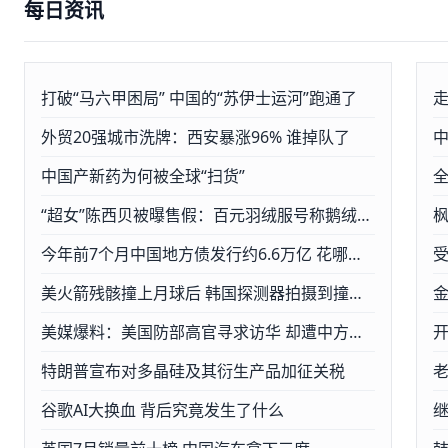
每日资讯
打破“马六甲困局” 中国的“苏伊士运河”跑通了
外贸20强城市洗牌：西安暴涨96% 谁掉队了
中国产新药为何被全球“扫货”
“超女”陈西贝被曝售假：百元羽绒服号称鹅绒实为廉价飞丝
今年前7个月中国地方债发行约6.6万亿 花哪儿了
受
美火箭残骸撞上月球后 韩国探测器拍摄到撞击点图像
美媒爆料：美国防部高官寻求访华 却遭中方冷遇
特朗普宣布对多晶硅及其衍生产品加征关税
老
谷歌AI大换血 背后究竟发生了什么
继