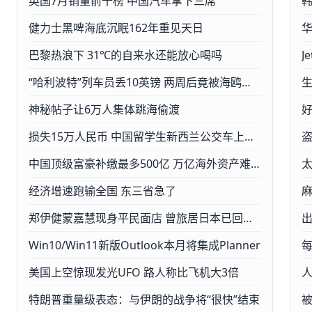
英国7月销量前十榜 中国汽车拿下三席
健力士黑啤海底沉眠162年重见天日
巴黎热浪下 31℃的自来水还能放心喝吗
“哈利波特”列车员丢10英镑 两周后竟被海鸥叼回
生
神秘帖子让6万人集体跳海偷渡
损失15万人民币 中国留学生新西兰公交车上遭遇噩梦
中国顶级富豪补缴最多500亿 万亿海外资产难藏了
经济增速跑输全国 东三省急了
麻
郑伊健蒙嘉慧现身平民面店 曾旅居日本已回流香港
Win10/Win11新版Outlook本月将集成Planner
每
美国上空惊现发光UFO 路人称比飞机大3倍
特朗普重量级表态：与伊朗的战争将“很快”结束