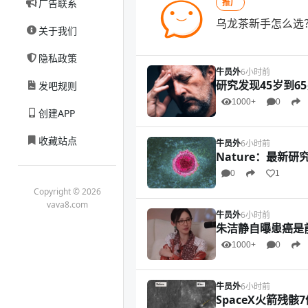
广告联系
推广
乌龙茶新手怎么选
关于我们
隐私政策
牛员外
6小时前
研究发现45岁到6
发吧规则
1000+
0
创建APP
收藏站点
牛员外
6小时前
Nature：最新
0
1
Copyright © 2026
vava8.com
牛员外
6小时前
朱洁静自曝患癌是
1000+
0
牛员外
6小时前
SpaceX火箭残