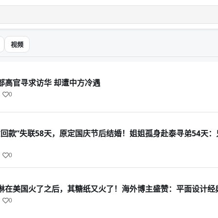
视频
部高官寻求访华 却遭中方冷遇
0
意回款”失联58天，原定国庆节后结婚！姐姐孤身赴泰寻弟54天
0
淋在美国火了之后，其糖纸又火了！海外博主盛赞：平面设计经
0