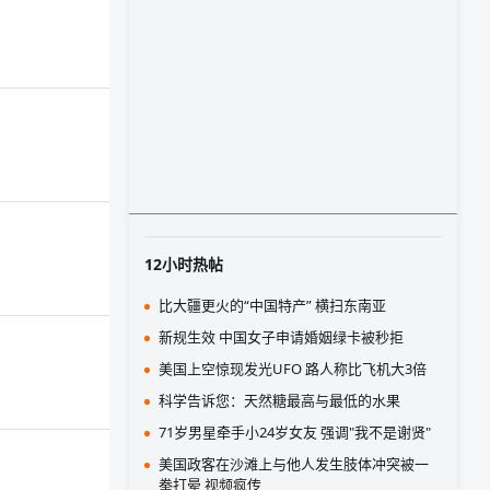
12小时热帖
比大疆更火的“中国特产” 横扫东南亚
新规生效 中国女子申请婚姻绿卡被秒拒
美国上空惊现发光UFO 路人称比飞机大3倍
科学告诉您：天然糖最高与最低的水果
71岁男星牵手小24岁女友 强调"我不是谢贤"
美国政客在沙滩上与他人发生肢体冲突被一
拳打晕 视频疯传