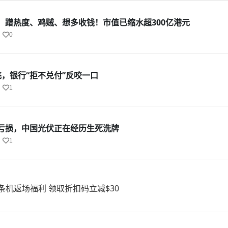
：蹭热度、鸡贼、想多收钱！市值已缩水超300亿港元
0
，银行“拒不兑付”反咬一口
1
亏损，中国光伏正在经历生死洗牌
1
面条机返场福利 领取折扣码立减$30