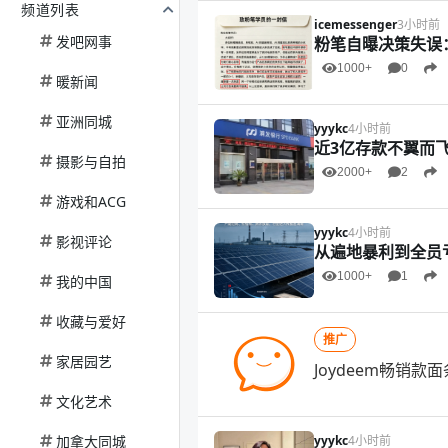
频道列表
icemessenger
3小时前
发吧网事
粉笔自曝决策失误
1000+
0
暖新闻
亚洲同城
yyykc
4小时前
近3亿存款不翼而飞
摄影与自拍
2000+
2
游戏和ACG
yyykc
4小时前
影视评论
从遍地暴利到全员
1000+
1
我的中国
收藏与爱好
推广
家居园艺
Joydeem畅销款
文化艺术
加拿大同城
yyykc
4小时前