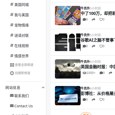
美国同城
牛员外
5小时前
中了100万，却
我与美国
0
0
宠物情缘
谜语对联
牛员外
5小时前
谷歌AI之脑不管事
在线视频
0
0
情感世界
牛员外
6小时前
查看全部频道
英国金融时报：中
创建新频道
1000+
0
网站信息
牛员外
6小时前
彭博社：从价格屠夫
联系我们
0
0
Contact Us