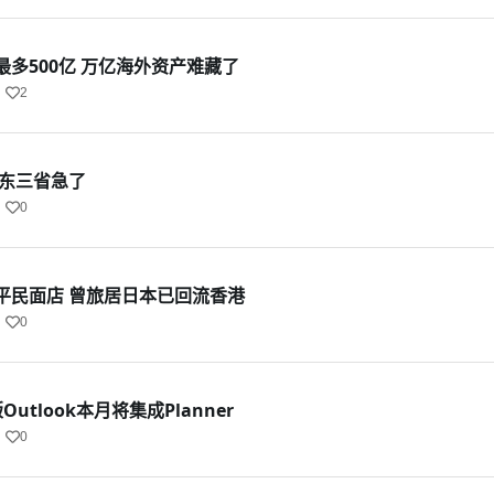
多500亿 万亿海外资产难藏了
2
 东三省急了
0
平民面店 曾旅居日本已回流香港
0
版Outlook本月将集成Planner
0