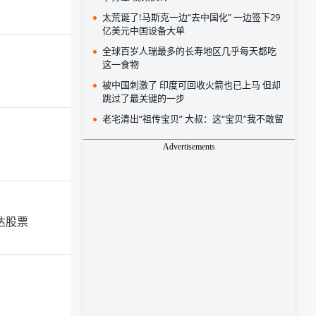
太荒诞了!马斯克一边“去中国化” 一边签下29
亿美元中国设备大单
全球百岁人瑞最多的长寿地区几乎每天都吃
这一食物
被中国刺激了 印度可回收火箭也已上马 但却
跳过了最关键的一步
老宅清出“祖传宝贝” 大叔：这“宝贝”我不敢留
Advertisements
达股票