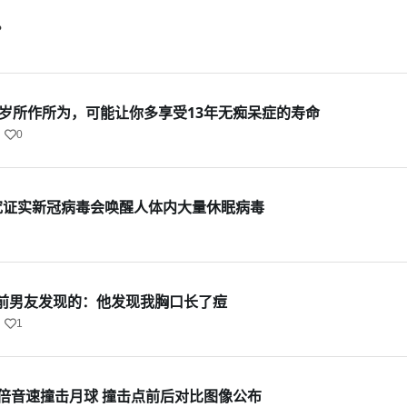
？
5岁所作所为，可能让你多享受13年无痴呆症的寿命
0
研究证实新冠病毒会唤醒人体内大量休眠病毒
前男友发现的：他发现我胸口长了痘
1
骸7倍音速撞击月球 撞击点前后对比图像公布