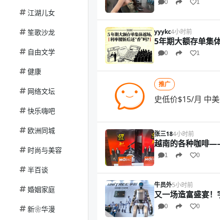
0
1
江湖儿女
笙歌沙龙
yyykc
4小时前
5年期大额存单集
自由文学
0
1
健康
推广
网络文坛
史低价$15/月 
快乐嗨吧
欧洲同城
张三18
4小时前
越南的各种咖啡—
时尚与美容
1
0
半百谈
牛员外
5小时前
婚姻家庭
又一场造富盛宴！
0
0
新❀华漫