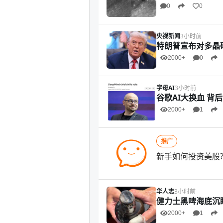
0
0
央视新闻
3小时前
特朗普宣布对多晶
2000+
0
字母AI
3小时前
谷歌AI大换血 背
2000+
1
推广
新手如何投资美股?
华人志
3小时前
健力士黑啤海底沉眠
2000+
1