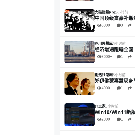
大猫财经Pro
5小时前
中国顶级富豪补缴最
5000+
3
冰川思想库
5小时前
经济增速跑输全国
3000+
1
剧透社港剧
5小时前
郑伊健蒙嘉慧现身
4000+
1
IT之家
5小时前
Win10/Win11新
2000+
1