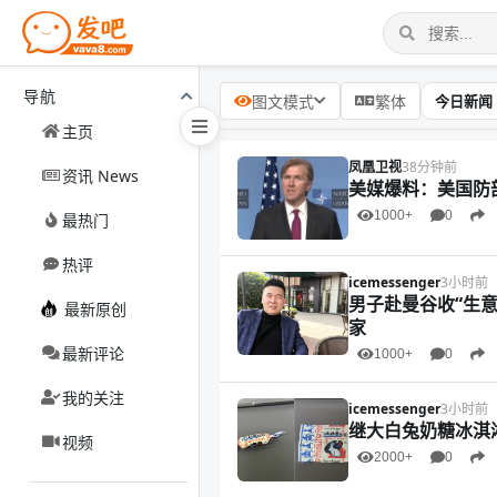
导航
今日新闻
图文模式
繁体
主页
凤凰卫视
38分钟前
资讯 News
美媒爆料：美国防
1000+
0
最热门
热评
icemessenger
3小时前
男子赴曼谷收“生
最新原创
家
最新评论
1000+
0
我的关注
icemessenger
3小时前
继大白兔奶糖冰淇
视频
2000+
0