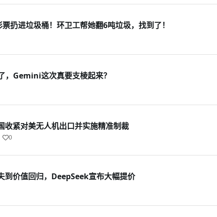
把彩票扔进垃圾桶！环卫工帮她翻6吨垃圾，找到了！
了，Gemini这次真要支棱起来？
国收紧对美无人机出口并实施精准制裁
0
到价值回归，DeepSeek宣布大幅提价