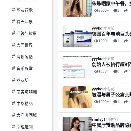
朱珠晒家中午餐，
网友荐歌
2000+
1
春天印象
yyykc
4小时前
问答与故事
德国百年电池巨头
1000+
1
大同世界
清谈闲话
yyykc
4小时前
创始人被执行超9
音乐殿堂
1000+
0
老友坊
yyykc
4小时前
南美与非洲
被曝与男子公寓亲
1000+
1
中华精品
大洋洲同城
smiley1
4小时前
中餐厅赞助品牌隐
命理趣闻