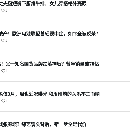
丈夫粉短裤下厨烤牛排，女儿穿搭格外亮眼
1
破产！欧洲电池联盟曾轻视中企，如今全被反杀？
1
亿！又一知名国货品牌跌落神坛？曾年销量破70亿
1
热仅3月，周也近况曝光 和周皓崎的关系不言而喻
1
藏张雅琪？综艺镜头背后，错一步全是代价