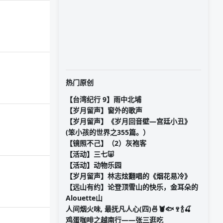
热门原创
【台湾纪行 9】雨中北埔
【岁月留声】窗外的歌声
【岁月留声】《岁月回音壁—宫廷小丑》
(笨小孩的世界之355篇。）
【镜照不己】（2）灰袍客
【活动】三七🐷
【活动】动物乐园
【岁月留声】林志炫翻唱的《烟花易冷》
【远山有约】论登顶雪山的快乐，金耳朵的
Alouette山
人间烟火味, 最抚凡人心(四)🍜🦞🐟🍷🍾🍒
鸡蛋咖啡之越南行——张三逛吃