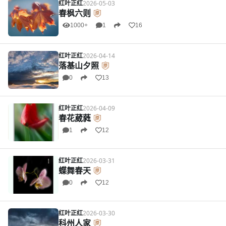
红叶正红
2026-05-03
春枫六则
1000+
1
16
红叶正红
2026-04-14
落基山夕照
0
13
红叶正红
2026-04-09
春花葳蕤
1
12
红叶正红
2026-03-31
蝶舞春天
0
12
红叶正红
2026-03-30
科州人家