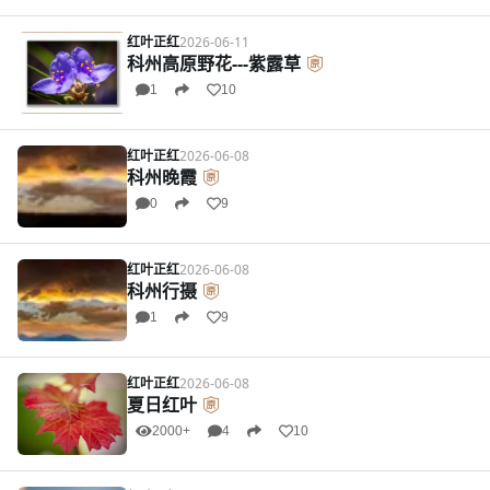
红叶正红
2026-06-11
科州高原野花---紫露草
1
10
红叶正红
2026-06-08
科州晚霞
0
9
红叶正红
2026-06-08
科州行摄
1
9
红叶正红
2026-06-08
夏日红叶
2000+
4
10