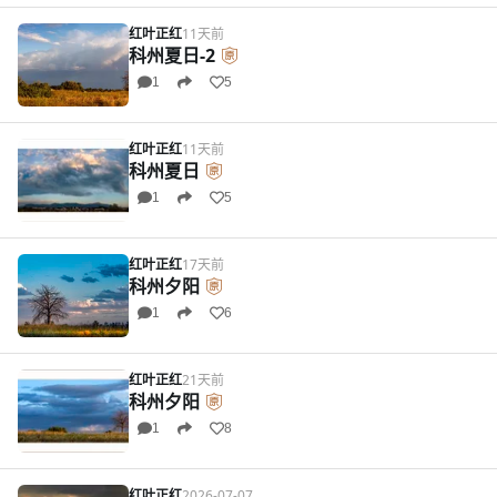
红叶正红
11天前
科州夏日-2
1
5
红叶正红
11天前
科州夏日
1
5
红叶正红
17天前
科州夕阳
1
6
红叶正红
21天前
科州夕阳
1
8
红叶正红
2026-07-07