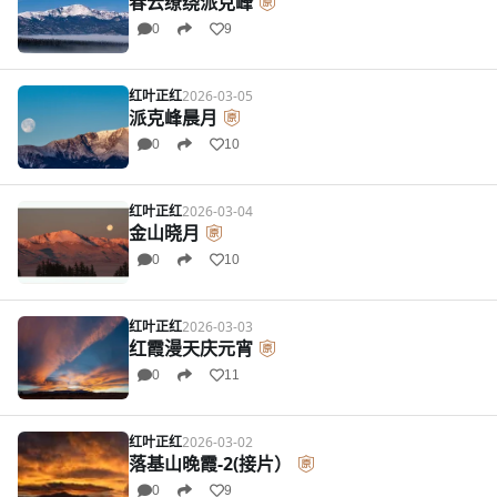
春云缭绕派克峰
0
9
红叶正红
2026-03-05
派克峰晨月
0
10
红叶正红
2026-03-04
金山晓月
0
10
红叶正红
2026-03-03
红霞漫天庆元宵
0
11
红叶正红
2026-03-02
落基山晚霞-2(接片）
0
9