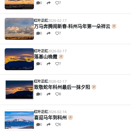
0
7
红叶正红
2026-02-17
万马奔腾闹新春-科州马年第一朵祥云
0
7
红叶正红
2026-02-17
落基山晚霞
1
7
红叶正红
2026-02-17
致敬蛇年科州最后一抹夕阳
0
8
红叶正红
2026-02-16
喜迎马年到科州
0
6