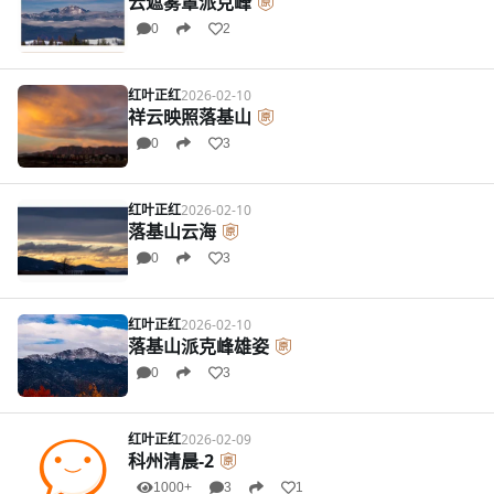
云遮雾罩派克峰
0
2
红叶正红
2026-02-10
祥云映照落基山
0
3
红叶正红
2026-02-10
落基山云海
0
3
红叶正红
2026-02-10
落基山派克峰雄姿
0
3
红叶正红
2026-02-09
科州清晨-2
1000+
3
1