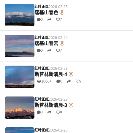
红叶正红
2026-02-25
落基山春色
0
7
红叶正红
2026-02-24
落基山春云
0
7
红叶正红
2026-02-23
斯普林斯清晨-4
1000+
0
7
红叶正红
2026-02-23
斯普林斯清晨-3
0
8
红叶正红
2026-02-23