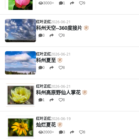
3000+
1
9
红叶正红
2026-06-21
科州天空--360度接片
3
8
红叶正红
2026-06-21
科州夏至
0
8
红叶正红
2026-06-21
科州高原野仙人掌花
1
8
红叶正红
2026-06-19
灿烂夏花
2000+
3
8