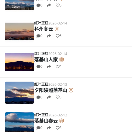
0
5
红叶正红
2026-02-14
科州冬云
0
6
红叶正红
2026-02-14
落基山人家
0
4
红叶正红
2026-02-13
夕阳映照落基山
0
3
红叶正红
2026-02-12
落基山春云
0
3