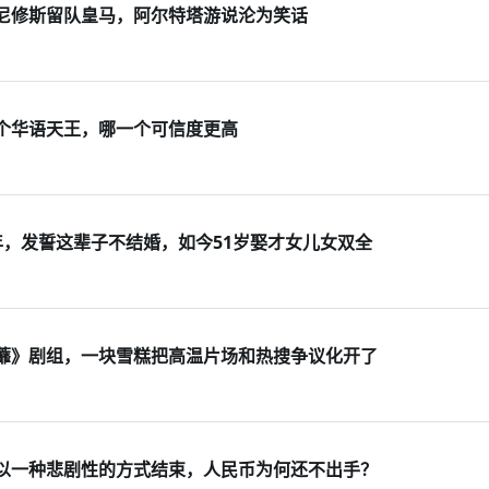
尼修斯留队皇马，阿尔特塔游说沦为笑话
个华语天王，哪一个可信度更高
年，发誓这辈子不结婚，如今51岁娶才女儿女双全
蘼》剧组，一块雪糕把高温片场和热搜争议化开了
以一种悲剧性的方式结束，人民币为何还不出手？