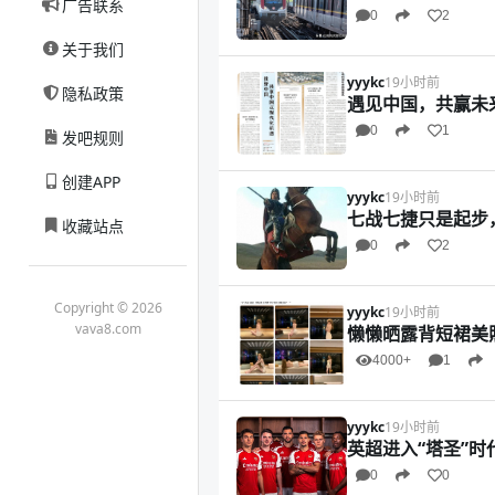
广告联系
0
2
关于我们
yyykc
19小时前
隐私政策
遇见中国，共赢未
0
1
发吧规则
创建APP
yyykc
19小时前
七战七捷只是起步
收藏站点
0
2
Copyright © 2026
yyykc
19小时前
vava8.com
懒懒晒露背短裙美
4000+
1
yyykc
19小时前
英超进入“塔圣”时代
0
0