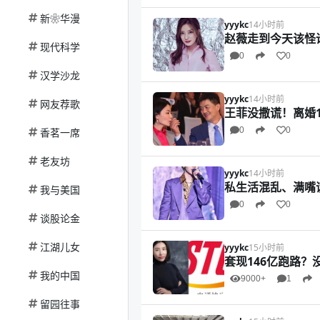
新❀华漫
yyykc
14小时前
赵薇走到今天该怪
现代科学
0
0
汉学沙龙
yyykc
14小时前
网友荐歌
王菲没撒谎！离婚
0
0
香茗一席
老友坊
yyykc
14小时前
私生活混乱、满嘴
我与美国
0
0
谈股论金
江湖儿女
yyykc
15小时前
套现146亿跑路
我的中国
9000+
1
留园往事