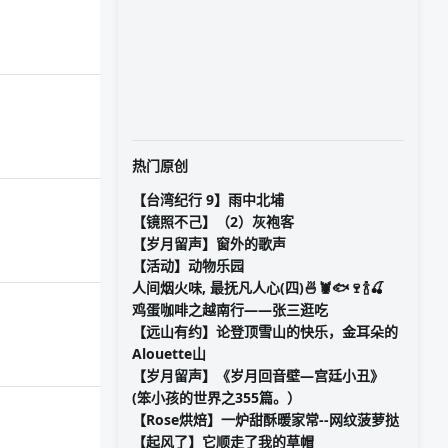
热门原创
【台湾纪行 9】雨中北埔
【镜照不己】（2）灰袍客
【岁月留声】窗外的歌声
【活动】动物乐园
人间烟火味, 最抚凡人心(四)🍜🦞🐟🍷🍾🍒
鸡蛋咖啡之越南行——张三逛吃
【远山有约】论登顶雪山的快乐，金耳朵的
Alouette山
【岁月留声】《岁月回音壁—宫廷小丑》
(笨小孩的世界之355篇。）
【Rose烘焙】一炉甜酥暖家常--网纹菠萝挞
【起风了】它顺走了我的草帽