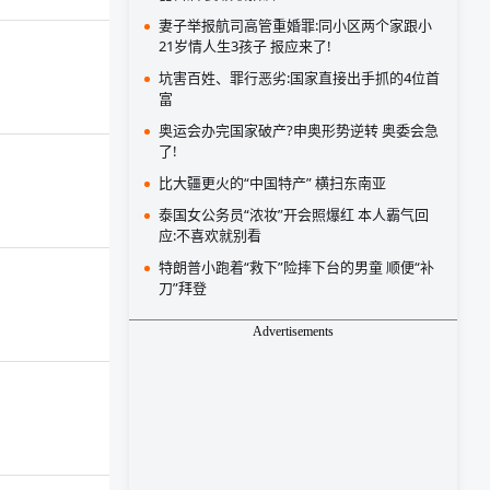
妻子举报航司高管重婚罪:同小区两个家跟小
21岁情人生3孩子 报应来了!
坑害百姓、罪行恶劣:国家直接出手抓的4位首
富
奥运会办完国家破产?申奥形势逆转 奥委会急
了!
比大疆更火的“中国特产” 横扫东南亚
泰国女公务员“浓妆”开会照爆红 本人霸气回
应:不喜欢就别看
特朗普小跑着“救下”险摔下台的男童 顺便“补
刀”拜登
Advertisements