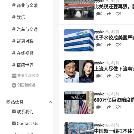
yyykc
15小时前
商业与金融
比关税还要再狠，
0
1
娱乐
汽车与交通
yyykc
15小时前
瓜子水饺成美国严
谜语对联
0
2
在线视频
yyykc
17小时前
情感世界
上流人尽做下流事
查看全部频道
0
1
创建新频道
yyykc
17小时前
600万亿巨资暗
网站信息
0
1
联系我们
Contact Us
yyykc
18小时前
中国超一线扛不住