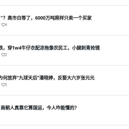
"？高市白等了，6000万吨照样只卖一个买家
4
铁，穿1w4牛仔衣配凉拖像农民工，小腿刺青抢镜
2
为何放弃“九球天后”潘晓婷，反娶大六岁张元元
1
码：商朝人真靠它算国运，今人咋能懂的？