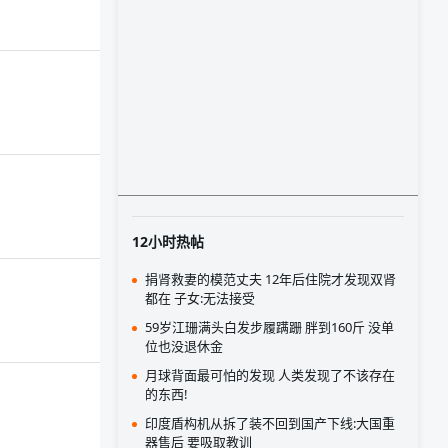
12小时热帖
捐肾救妻的模范丈夫 12年后住院才发现双肾
都在 子女:无法接受
59岁江珊满头白发步履蹒跚 胖到160斤 没单
位也没退休金
月球背面最可怕的发现 人类发现了不该存在
的东西!
印度盾构机从拆了装不回到国产下线:大国重
器售后 要吸取教训