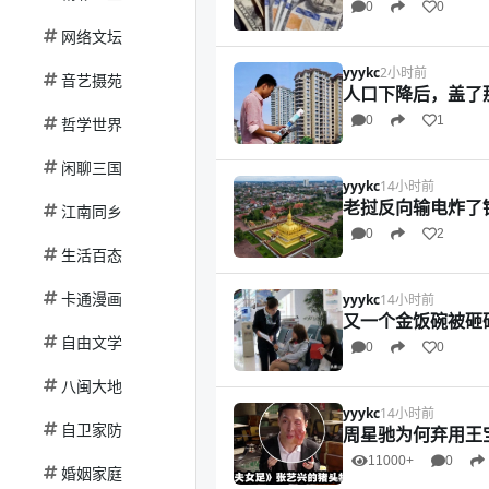
0
0
网络文坛
yyykc
2小时前
音艺摄苑
人口下降后，盖了
0
1
哲学世界
闲聊三国
yyykc
14小时前
老挝反向输电炸了
江南同乡
0
2
生活百态
卡通漫画
yyykc
14小时前
又一个金饭碗被砸
自由文学
0
0
八闽大地
yyykc
14小时前
自卫家防
周星驰为何弃用王
11000+
0
婚姻家庭