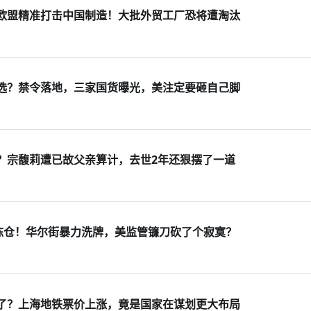
欧盟精准打击中国制造！大批外贸工厂恐将遭淘汰
选？禁令落地，三家国货曝光，美注定要砸自己脚
？宗馥莉遭已故父亲算计，去世2年还狠摆了一道
度陈仓！华尔街暴力洗牌，美监管镰刀砍了个寂寞？
了？上海地铁票价上涨，竟是国家在谋划更大布局