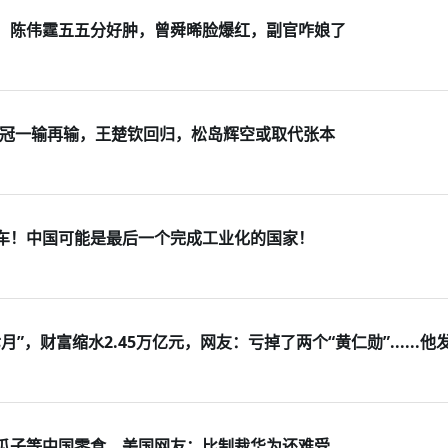
，陈伟霆五五分好肿，曾舜晞脸爆红，副官咋娘了
？世冠一输再输，王楚钦回归，松岛辉空或取代张本
车！中国可能是最后一个完成工业化的国家！
”，财富缩水2.45万亿元，网友：亏掉了两个“黄仁勋”......他
瓜子等中国零食，美国网友：比制裁华为还难受