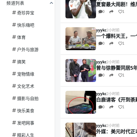
频道列表
夏窗最大闹剧！维
0
1
奇珍异宝
快乐嗨吧
yyykc
2小时前
一个爆料天王，一
体育
0
1
户外与旅游
搞笑
yyykc
2小时前
曾与徐静蕾同居5
宠物情缘
0
1
文化艺术
yyykc
2小时前
摄影与自拍
白鹿请客《开到荼
0
1
快乐美食
发吧网事
yyykc
2小时前
外媒：美元时代正
精彩人生