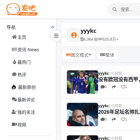
导航
yyykc
主页
6,364 帖
620.8万+
资讯 News
图文模式
繁体
最热门
yyykc
2小时前
热评
没有欧冠没有西甲
最新原创
0
1
最新评论
yyykc
2小时前
2026年足坛名
我的关注
0
1
视频
yyykc
2小时前