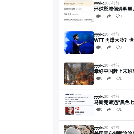
yyykc
20小时前
环球影城偶遇明星
0
0
yyykc
20小时前
WTT 再爆大冷
0
0
yyykc
20小时前
幸好中国赶上末班
0
1
yyykc
20小时前
马斯克遭遇“黑色七月
0
1
yyykc
20小时前
美国宣布制裁洽洽