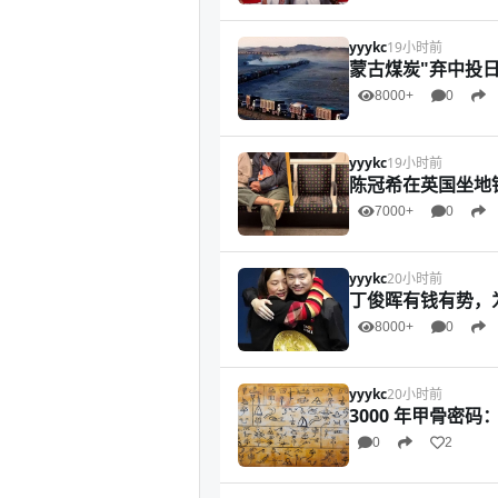
yyykc
19小时前
蒙古煤炭"弃中投日
8000+
0
yyykc
19小时前
陈冠希在英国坐地
7000+
0
yyykc
20小时前
丁俊晖有钱有势，
8000+
0
yyykc
20小时前
3000 年甲骨密
0
2