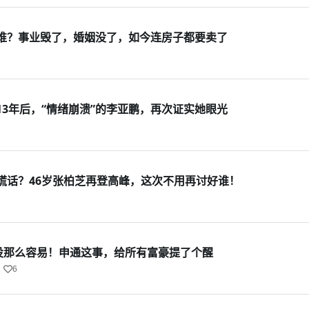
谁？事业毁了，婚姻没了，如今连房子都要卖了
13年后，“情绪崩溃”的李亚鹏，再次证实她眼光
谎话？46岁张柏芝再登高峰，这次不用再讨好谁！
？没那么容易！申通这事，给所有富豪提了个醒
6