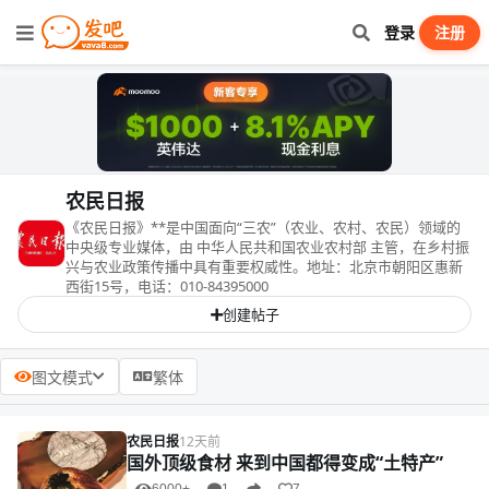
登录
注册
农民日报
《农民日报》**是中国面向“三农”（农业、农村、农民）领域的
中央级专业媒体，由 中华人民共和国农业农村部 主管，在乡村振
兴与农业政策传播中具有重要权威性。地址：北京市朝阳区惠新
西街15号，电话：010-84395000
创建帖子
图文模式
繁体
农民日报
12天前
国外顶级食材 来到中国都得变成“土特产”