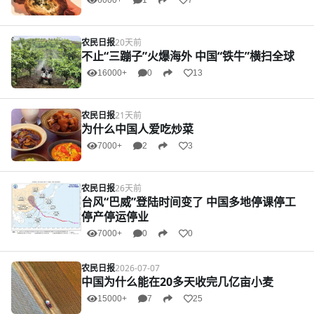
6000+
1
7
农民日报
20天前
不止“三蹦子”火爆海外 中国“铁牛”横扫全球
16000+
0
13
农民日报
21天前
为什么中国人爱吃炒菜
7000+
2
3
农民日报
26天前
台风“巴威”登陆时间变了 中国多地停课停工
停产停运停业
7000+
0
0
农民日报
2026-07-07
中国为什么能在20多天收完几亿亩小麦
15000+
7
25