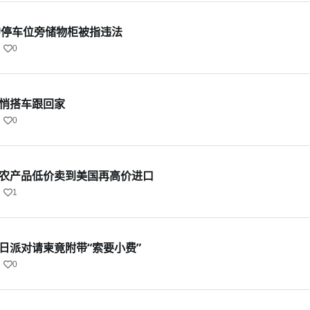
的停车位旁储物柜被指违法
0
悄悄搭车跟回家
0
的农产品低价卖到美国再高价进口
1
日派对请柬竟附带“索要小费”
0