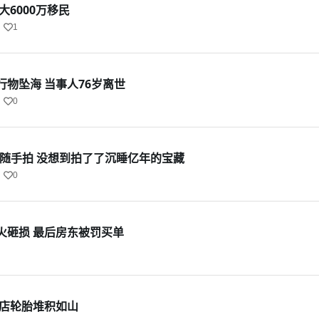
大6000万移民
1
物坠海 当事人76岁离世
0
游随手拍 没想到拍了了沉睡亿年的宝藏
0
火砸损 最后房东被罚买单
车店轮胎堆积如山