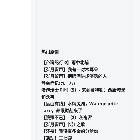
热门原创
【台湾纪行 9】雨中北埔
【岁月留声】我有一对木耳朵
【岁月留声】把眼泪讲成笑话的人
静坐笔记(九十八)
漫游瑞士🇨🇭（5）- 来到蒙特勒：西庸城堡
和沃韦
【远山有约】水精灵湖，Waterpsprite
Lake，养眼时刻来了
【镜照不己】（2）灰袍客
【岁月留声】长江之歌
【轻舟】我没有多余的分给你
【活动】三七🐷