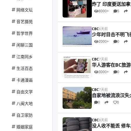
炸了 印度要送加拿
网络文坛
8000+
5
音艺摄苑
CBC
6天前
哲学世界
少年时目击不明飞行
2000+
0
闲聊三国
江南同乡
CBC
7天前
华人游客在BC旅
生活百态
3000+
0
卡通漫画
CBC
7天前
自由文学
自家地被流浪汉失
0
0
八闽大地
自卫家防
CBC
8天前
没人收不能丢 修
婚姻家庭