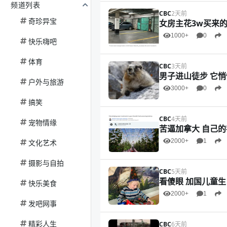
频道列表
CBC
2天前
奇珍异宝
女房主花3w买来
1000+
0
快乐嗨吧
体育
CBC
3天前
男子进山徒步 它
户外与旅游
3000+
0
搞笑
CBC
4天前
宠物情缘
苦逼加拿大 自己
2000+
1
文化艺术
摄影与自拍
CBC
5天前
看傻眼 加国儿童生
快乐美食
2000+
1
发吧网事
精彩人生
CBC
6天前