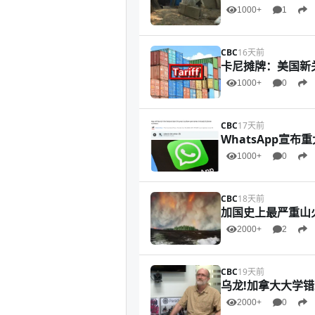
1000+
1
CBC
16天前
卡尼摊牌：美国新
1000+
0
CBC
17天前
WhatsApp宣
1000+
0
CBC
18天前
加国史上最严重山火
2000+
2
CBC
19天前
乌龙!加拿大大学
2000+
0