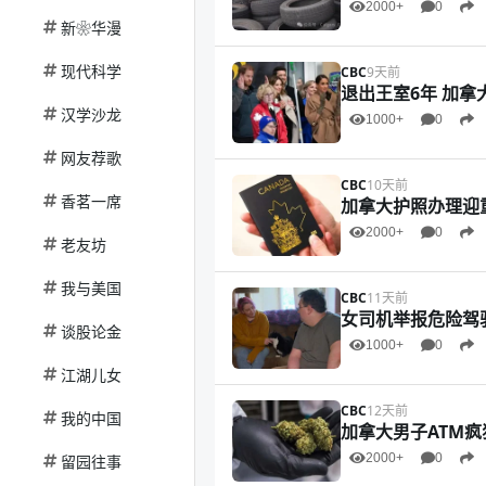
2000+
0
新❀华漫
现代科学
CBC
9天前
退出王室6年 加
汉学沙龙
1000+
0
网友荐歌
CBC
10天前
香茗一席
加拿大护照办理迎
2000+
0
老友坊
我与美国
CBC
11天前
女司机举报危险驾
谈股论金
1000+
0
江湖儿女
CBC
12天前
我的中国
加拿大男子ATM
2000+
0
留园往事