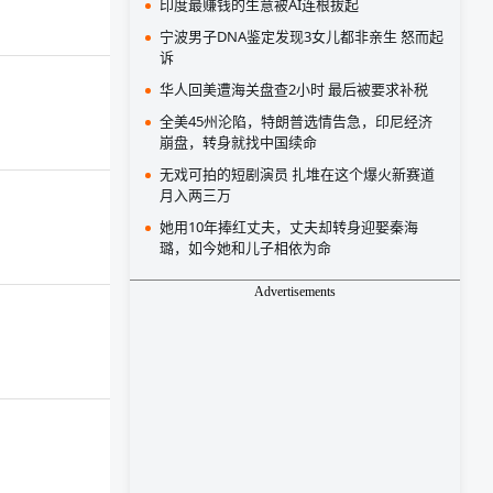
印度最赚钱的生意被AI连根拔起
宁波男子DNA鉴定发现3女儿都非亲生 怒而起
诉
华人回美遭海关盘查2小时 最后被要求补税
全美45州沦陷，特朗普选情告急，印尼经济
崩盘，转身就找中国续命
无戏可拍的短剧演员 扎堆在这个爆火新赛道
月入两三万
她用10年捧红丈夫，丈夫却转身迎娶秦海
璐，如今她和儿子相依为命
Advertisements