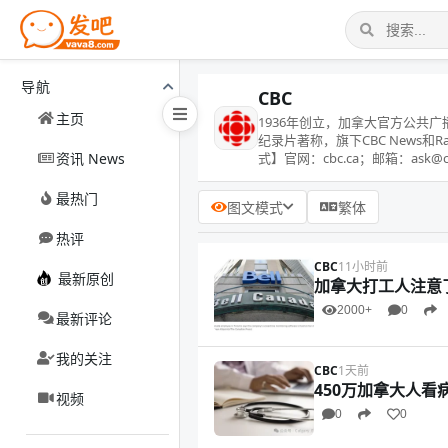
导航
CBC
主页
1936年创立，加拿大官方公共
纪录片著称，旗下CBC News和
资讯 News
式】官网：cbc.ca；邮箱：ask@cbc.ca
最热门
图文模式
繁体
热评
CBC
11小时前
最新原创
加拿大打工人注意
2000+
0
最新评论
我的关注
CBC
1天前
450万加拿大人看
视频
0
0