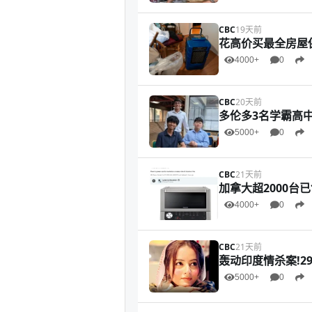
CBC
19天前
花高价买最全房屋
4000+
0
CBC
20天前
多伦多3名学霸高
5000+
0
CBC
21天前
加拿大超2000台
4000+
0
CBC
21天前
轰动印度情杀案!2
5000+
0