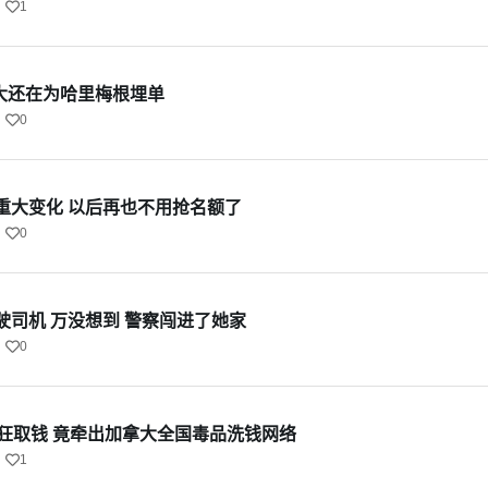
1
拿大还在为哈里梅根埋单
0
重大变化 以后再也不用抢名额了
0
驶司机 万没想到 警察闯进了她家
0
疯狂取钱 竟牵出加拿大全国毒品洗钱网络
1