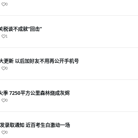
0
关税谈不成就“回击”
1
布重大更新 以后加好友不用再公开手机号
0
季 7250平方公里森林烧成灰烬
0
错发录取通知 近百考生白激动一场
0