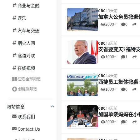
商业与金融
CBC
13天前
加拿大公务员掀退休
娱乐
2000+
0
汽车与交通
烟火人间
CBC
13天前
安省要变天?福特
谜语对联
1000+
1
在线视频
CBC
14天前
查看全部频道
西捷员工集体掀桌
创建新频道
1000+
0
网站信息
CBC
14天前
加国单亲妈妈在小镇
联系我们
2000+
0
Contact Us