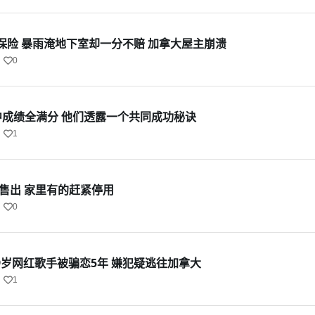
保险 暴雨淹地下室却一分不赔 加拿大屋主崩溃
0
中成绩全满分 他们透露一个共同成功秘诀
1
已售出 家里有的赶紧停用
0
9岁网红歌手被骗恋5年 嫌犯疑逃往加拿大
1