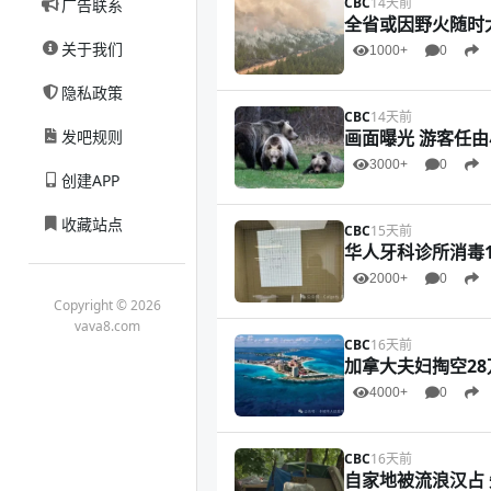
CBC
14天前
广告联系
全省或因野火随时
关于我们
1000+
0
隐私政策
CBC
14天前
发吧规则
画面曝光 游客任
3000+
0
创建APP
收藏站点
CBC
15天前
华人牙科诊所消毒1
2000+
0
Copyright © 2026
vava8.com
CBC
16天前
加拿大夫妇掏空28
4000+
0
CBC
16天前
自家地被流浪汉占 