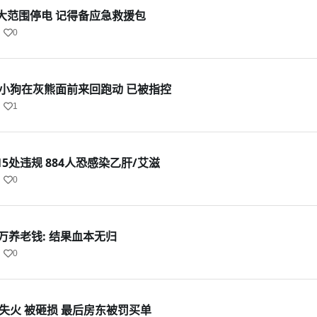
大范围停电 记得备应急救援包
0
由小狗在灰熊面前来回跑动 已被指控
1
5处违规 884人恐感染乙肝/艾滋
0
万养老钱: 结果血本无归
0
失火 被砸损 最后房东被罚买单