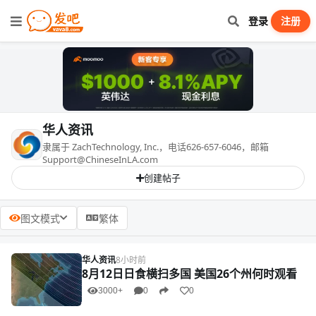
登录
注册
华人资讯
隶属于 ZachTechnology, Inc.，电话626-657-6046，邮箱
Support@ChineseInLA.com
创建帖子
图文模式
繁体
华人资讯
8小时前
8月12日日食横扫多国 美国26个州何时观看
3000+
0
0