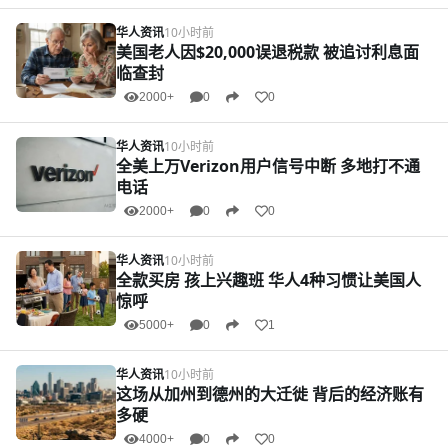
华人资讯
10小时前
美国老人因$20,000误退税款 被追讨利息面
临查封
2000+
0
0
华人资讯
10小时前
全美上万Verizon用户信号中断 多地打不通
电话
2000+
0
0
华人资讯
10小时前
全款买房 孩上兴趣班 华人4种习惯让美国人
惊呼
5000+
0
1
华人资讯
10小时前
这场从加州到德州的大迁徙 背后的经济账有
多硬
4000+
0
0