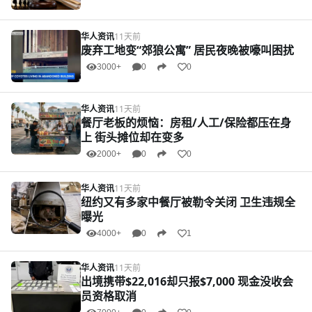
华人资讯
11天前
废弃工地变“郊狼公寓” 居民夜晚被嚎叫困扰
3000+
0
0
华人资讯
11天前
餐厅老板的烦恼：房租/人工/保险都压在身
上 街头摊位却在变多
2000+
0
0
华人资讯
11天前
纽约又有多家中餐厅被勒令关闭 卫生违规全
曝光
4000+
0
1
华人资讯
11天前
出境携带$22,016却只报$7,000 现金没收会
员资格取消