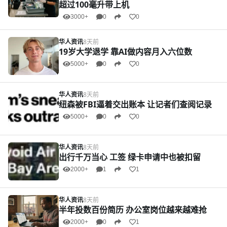
超过100毫升带上机
3000+
0
0
华人资讯
8天前
19岁大学退学 靠AI做内容月入六位数
5000+
0
0
华人资讯
8天前
纽森被FBI逼着交出账本 让记者们查阅记录
5000+
0
0
华人资讯
8天前
出行千万当心 工签 绿卡申请中也被扣留
2000+
1
1
华人资讯
8天前
半年投数百份简历 办公室岗位越来越难抢
2000+
0
1