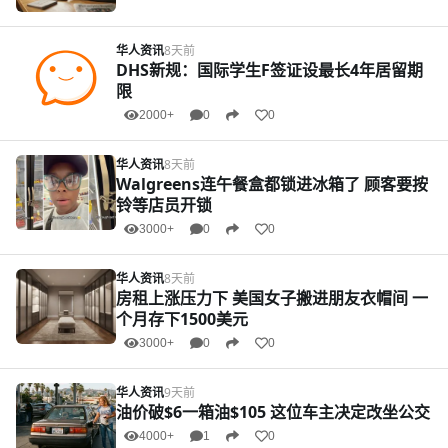
华人资讯
8天前
DHS新规：国际学生F签证设最长4年居留期
限
2000+
0
0
华人资讯
8天前
Walgreens连午餐盒都锁进冰箱了 顾客要按
铃等店员开锁
3000+
0
0
华人资讯
8天前
房租上涨压力下 美国女子搬进朋友衣帽间 一
个月存下1500美元
3000+
0
0
华人资讯
9天前
油价破$6一箱油$105 这位车主决定改坐公交
4000+
1
0