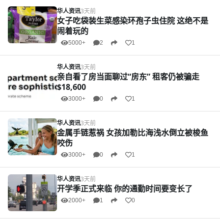
华人资讯
3天前
女子吃袋装生菜感染环孢子虫住院 这绝不是
闹着玩的
5000+
2
1
华人资讯
3天前
亲自看了房当面聊过“房东” 租客仍被骗走
$18,600
3000+
0
1
华人资讯
3天前
金属手链惹祸 女孩加勒比海浅水倒立被梭鱼
咬伤
3000+
0
1
华人资讯
3天前
开学季正式来临 你的通勤时间要变长了
2000+
1
0