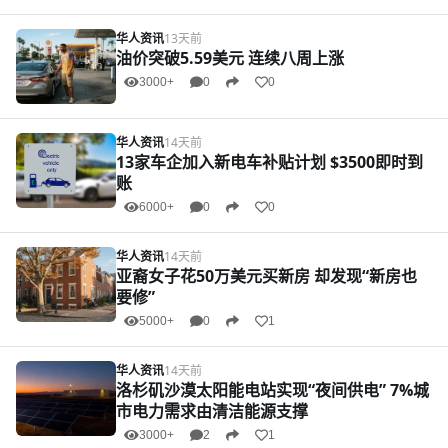
华人资讯
13天前
油价突破5.59美元 连续八周上涨
3000+
0
0
华人资讯
14天前
13家车企加入新电车补贴计划 $3500即时到
账
6000+
0
0
华人资讯
14天前
亚裔女子花50万美元买新房 却发现“新房也
要修”
5000+
0
1
华人资讯
14天前
洛杉矶沙漠太阳能电站实现“夜间供电” 7%城
市电力需求由清洁能源支撑
3000+
2
1