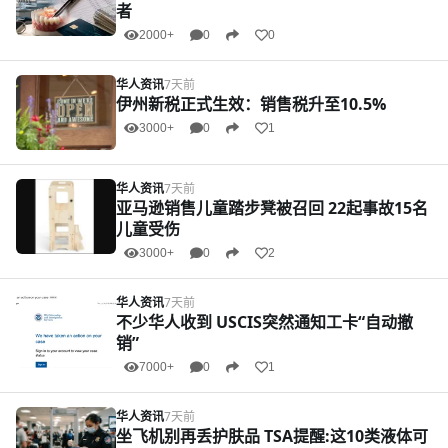
者
2000+
0
0
华人资讯
7天前
伊州新税正式生效：销售税升至10.5%
3000+
0
1
华人资讯
7天前
亚马逊销售儿童踏步凳被召回 22起事故15名
儿童受伤
3000+
0
2
华人资讯
7天前
不少华人收到 USCIS突然通知工卡“自动撤
销”
7000+
0
1
华人资讯
7天前
坐飞机别再丢护肤品 TSA提醒:这10类液体可