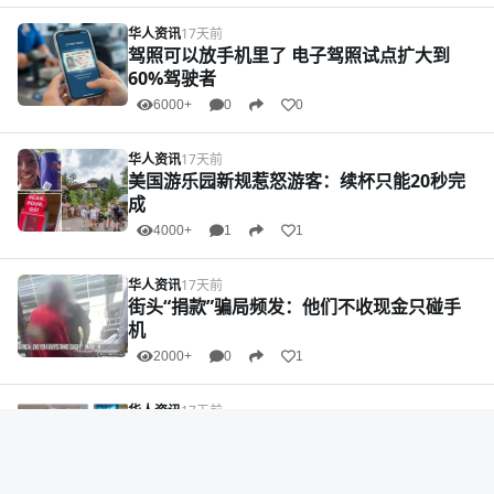
华人资讯
17天前
驾照可以放手机里了 电子驾照试点扩大到
60%驾驶者
6000+
0
0
华人资讯
17天前
美国游乐园新规惹怒游客：续杯只能20秒完
成
4000+
1
1
华人资讯
17天前
街头“捐款”骗局频发：他们不收现金只碰手
机
2000+
0
1
华人资讯
17天前
现金开路礼品诱饵 成人日托狂骗$6800万“白
卡”资金
2000+
0
0