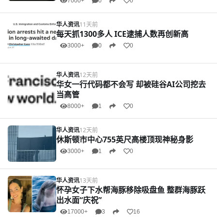
7000+
0
0
华人资讯
11天前
每天抓1300多人 ICE逮捕人数再创新高
3000+
0
0
华人资讯
12天前
华女一行代码都不会写 却被硅谷AI公司挖去
当高管
8000+
1
0
华人资讯
12天前
休斯顿市中心755英尺高楼顶现神秘身影
3000+
1
0
华人资讯
13天前
怀孕女子下水帮海豚移除吸盘鱼 整群海豚跃
出水面“庆祝”
17000+
3
16