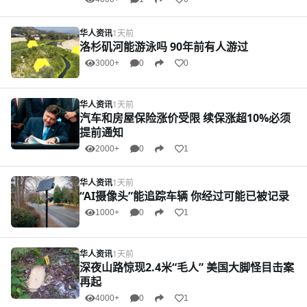
华人资讯
1天前
洛杉矶河能游泳吗 90年前有人游过
3000+
0
0
华人资讯
1天前
汽车和房屋保险涨价受限 续保涨超10%必须
提前通知
2000+
0
1
华人资讯
1天前
“AI摄像头”能追踪车辆 你经过可能已被记录
1000+
0
1
华人资讯
1天前
深夜山路惊现2.4米“毛人” 美国大脚怪目击案
再起
4000+
0
1