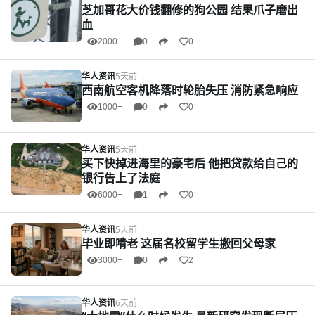
芝加哥花大价钱翻修的狗公园 结果爪子磨出
血
2000+
0
0
华人资讯
5天前
西南航空客机降落时轮胎失压 消防紧急响应
1000+
0
0
华人资讯
5天前
买下快掉进海里的豪宅后 他把贷款给自己的
银行告上了法庭
6000+
1
0
华人资讯
5天前
毕业即啃老 这届名校留学生搬回父母家
3000+
0
2
华人资讯
6天前