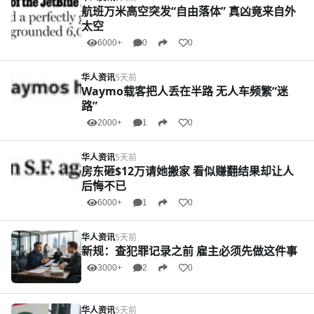
航班万米高空突发“自由落体” 真凶竟来自外
太空
6000+
0
0
华人资讯
5天前
Waymo载客把人丢在半路 无人车频繁“迷
路”
2000+
1
0
华人资讯
5天前
房东砸$12万请她搬家 看似赚翻结果却让人
后悔不已
6000+
1
0
华人资讯
5天前
新规：查犯罪记录之前 雇主必须先做这件事
3000+
2
0
华人资讯
5天前