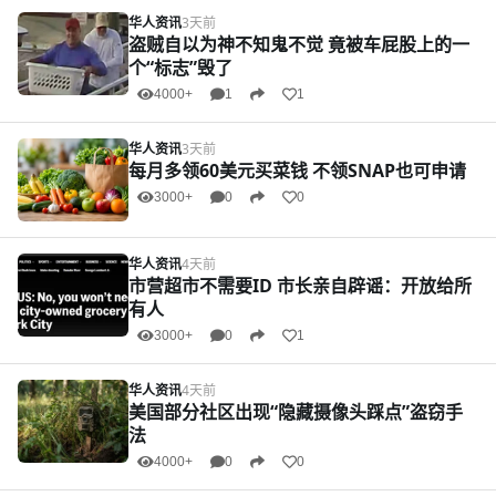
华人资讯
3天前
盗贼自以为神不知鬼不觉 竟被车屁股上的一
个“标志”毁了
4000+
1
1
华人资讯
3天前
每月多领60美元买菜钱 不领SNAP也可申请
3000+
0
0
华人资讯
4天前
市营超市不需要ID 市长亲自辟谣：开放给所
有人
3000+
0
1
华人资讯
4天前
美国部分社区出现“隐藏摄像头踩点”盗窃手
法
4000+
0
0