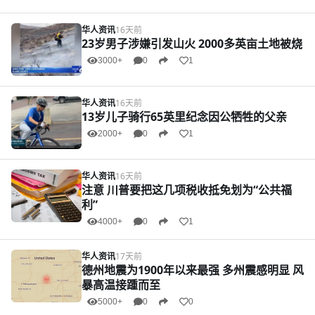
华人资讯
16天前
23岁男子涉嫌引发山火 2000多英亩土地被烧
3000+
0
1
华人资讯
16天前
13岁儿子骑行65英里纪念因公牺牲的父亲
2000+
0
1
华人资讯
16天前
注意 川普要把这几项税收抵免划为“公共福
利”
4000+
0
1
华人资讯
17天前
德州地震为1900年以来最强 多州震感明显 风
暴高温接踵而至
5000+
0
0