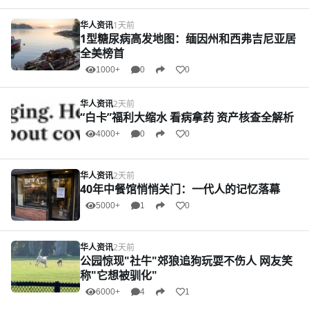
华人资讯
1天前
1型糖尿病高发地图：缅因州和西弗吉尼亚居
全美榜首
1000+
0
0
华人资讯
2天前
“白卡”福利大缩水 看病拿药 资产核查全解析
4000+
0
0
华人资讯
2天前
40年中餐馆悄悄关门：一代人的记忆落幕
5000+
1
0
华人资讯
2天前
公园惊现"社牛"郊狼追狗玩耍不伤人 网友笑
称"它想被驯化"
6000+
4
1