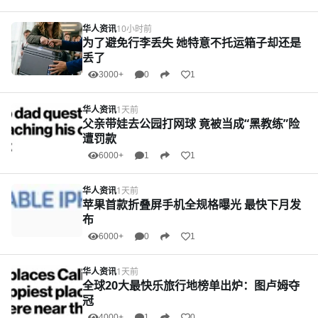
华人资讯
10小时前
为了避免行李丢失 她特意不托运箱子却还是
丢了
3000+
0
1
华人资讯
1天前
父亲带娃去公园打网球 竟被当成“黑教练”险
遭罚款
6000+
1
1
华人资讯
1天前
苹果首款折叠屏手机全规格曝光 最快下月发
布
6000+
0
1
华人资讯
1天前
全球20大最快乐旅行地榜单出炉：图卢姆夺
冠
4000+
1
0