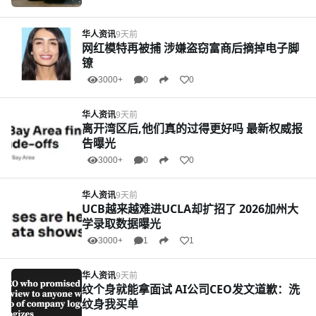
华人资讯
9天前
网红模特再被捕 涉嫌盗窃富商后摘掉电子脚
镣
3000+
0
0
华人资讯
9天前
离开湾区后,他们真的过得更好吗 最新权威报
告曝光
3000+
0
0
华人资讯
9天前
UCB越来越难进UCLA却扩招了 2026加州大
学录取数据曝光
3000+
1
1
华人资讯
9天前
纹个身就能拿面试 AI公司CEO发文道歉：洗
纹身我买单