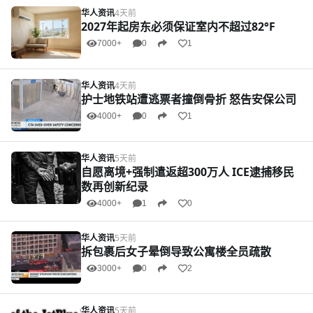
华人资讯
4天前
2027年起房东必须保证室内不超过82°F
7000+
0
1
华人资讯
4天前
护士地铁站遭逃票者撞倒骨折 怒告安保公司
4000+
0
1
华人资讯
5天前
自愿离境+强制遣返超300万人 ICE逮捕移民
数再创新纪录
4000+
1
0
华人资讯
5天前
拆包裹后女子晕倒导致公寓楼全员疏散
3000+
0
2
华人资讯
5天前