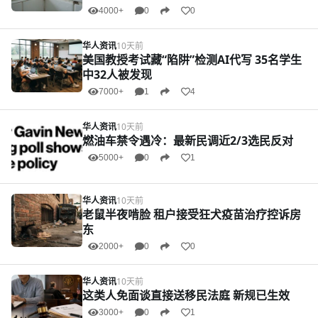
4000+
0
0
华人资讯
10天前
美国教授考试藏“陷阱”检测AI代写 35名学生
中32人被发现
7000+
1
4
华人资讯
10天前
燃油车禁令遇冷：最新民调近2/3选民反对
5000+
0
1
华人资讯
10天前
老鼠半夜啃脸 租户接受狂犬疫苗治疗控诉房
东
2000+
0
0
华人资讯
10天前
这类人免面谈直接送移民法庭 新规已生效
3000+
0
1