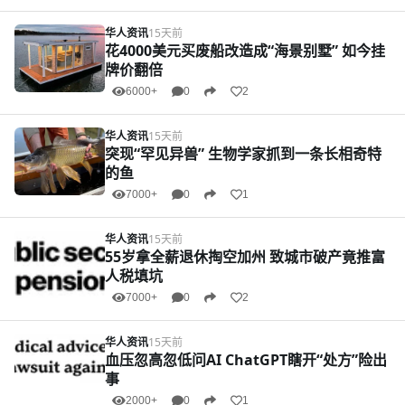
华人资讯
15天前
花4000美元买废船改造成“海景别墅” 如今挂
牌价翻倍
6000+
0
2
华人资讯
15天前
突现“罕见异兽” 生物学家抓到一条长相奇特
的鱼
7000+
0
1
华人资讯
15天前
55岁拿全薪退休掏空加州 致城市破产竟推富
人税填坑
7000+
0
2
华人资讯
15天前
血压忽高忽低问AI ChatGPT瞎开“处方”险出
事
2000+
0
1