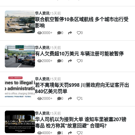
华人资讯
15天前
联合航空暂停10条区域航线 多个城市出行受
影响
3000+
0
0
华人资讯
15天前
有人欠费超10万美元 车辆注册可能被暂停
2000+
0
0
华人资讯
15天前
若不离境每天罚$998 川普政府向无证客开出
840亿美元罚单
2000+
0
1
华人资讯
15天前
华人司机以为接到大单 谁知车里被塞207磅
毒品 检方称其“故意回避” 合理吗?
4000+
1
2