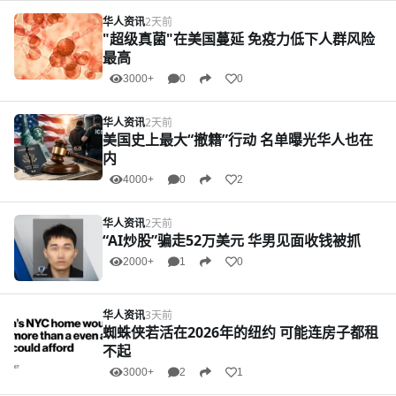
华人资讯
2天前
"超级真菌"在美国蔓延 免疫力低下人群风险
最高
3000+
0
0
华人资讯
2天前
美国史上最大“撤籍”行动 名单曝光华人也在
内
4000+
0
2
华人资讯
2天前
“AI炒股”骗走52万美元 华男见面收钱被抓
2000+
1
0
华人资讯
3天前
蜘蛛侠若活在2026年的纽约 可能连房子都租
不起
3000+
2
1