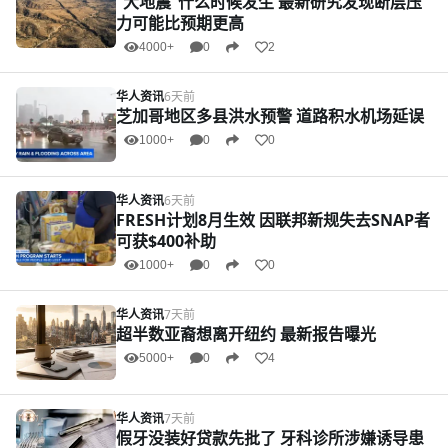
“大地震”什么时候发生 最新研究发现断层压
力可能比预期更高
4000+
0
2
华人资讯
6天前
芝加哥地区多县洪水预警 道路积水机场延误
1000+
0
0
华人资讯
6天前
FRESH计划8月生效 因联邦新规失去SNAP者
可获$400补助
1000+
0
0
华人资讯
7天前
超半数亚裔想离开纽约 最新报告曝光
5000+
0
4
华人资讯
7天前
假牙没装好贷款先批了 牙科诊所涉嫌诱导患