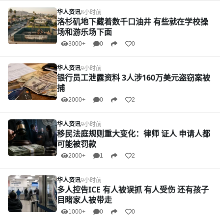
华人资讯
8小时前
洛杉矶地下藏着数千口油井 有些就在学校操
场和游乐场下面
3000+
0
0
华人资讯
9小时前
银行员工泄露资料 3人涉160万美元盗窃案被
捕
2000+
0
2
华人资讯
9小时前
移民法庭规则重大变化：律师 证人 申请人都
可能被罚款
2000+
1
2
华人资讯
9小时前
多人控告ICE 有人被误抓 有人受伤 还有孩子
目睹家人被带走
1000+
0
0