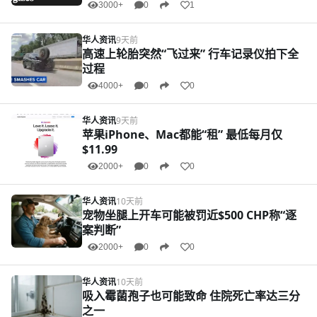
3000+
0
1
华人资讯
9天前
高速上轮胎突然“飞过来” 行车记录仪拍下全
过程
4000+
0
0
华人资讯
9天前
苹果iPhone、Mac都能“租” 最低每月仅
$11.99
2000+
0
0
华人资讯
10天前
宠物坐腿上开车可能被罚近$500 CHP称“逐
案判断”
2000+
0
0
华人资讯
10天前
吸入霉菌孢子也可能致命 住院死亡率达三分
之一