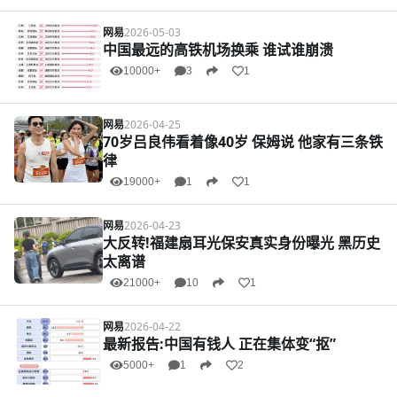
网易
2026-05-03
中国最远的高铁机场换乘 谁试谁崩溃
10000+
3
1
网易
2026-04-25
70岁吕良伟看着像40岁 保姆说 他家有三条铁
律
19000+
1
1
网易
2026-04-23
大反转!福建扇耳光保安真实身份曝光 黑历史
太离谱
21000+
10
1
网易
2026-04-22
最新报告:中国有钱人 正在集体变“抠”
5000+
1
2