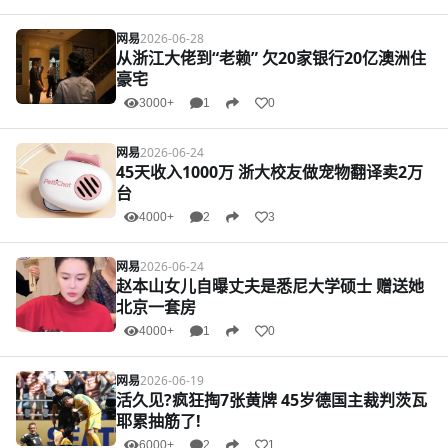
网易
2026-06-28
从浙江大佬到“老赖” 欠20家银行20亿澳洲住
豪宅
3000+
1
0
网易
2026-06-24
45天收入1000万 浙大校友做宠物翻译卖2万
台
4000+
2
3
网易
2026-06-24
赵本山女儿自曝丈夫是悉尼大学硕士 赠送她
北京一套房
4000+
1
0
网易
2026-06-19
活久见?疯狂掏7张黄牌 45岁德国主裁判茨瓦
耶累抽筋了!
6000+
2
1