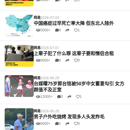
4000+
2
1
网易
2026-07-03
中国癌症过早死亡率大降 但东北人除外
5000+
0
1
网易
2026-07-01
上辈子犯了什么罪 这辈子要和情侣合租
6000+
0
0
网易
2026-06-29
台媒曝75岁郭台铭被50岁中女蓄意勾引 女方
颜值不及正室
12000+
3
1
网易
2026-06-28
男子户外吃烧烤 发现多人头发炸毛
6000+
1
0