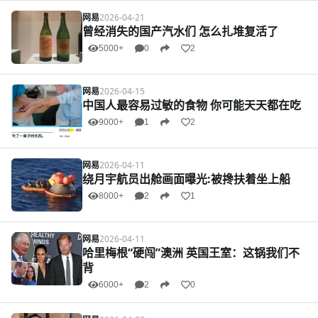
网易
2026-04-21
曾经消失的国产汽水们 怎么扎堆复活了
5000+
0
2
网易
2026-04-15
中国人最容易过敏的食物 你可能天天都在吃
9000+
1
2
网易
2026-04-11
绕月宇航员出舱画面曝光:被搀扶着坐上船
8000+
2
1
网易
2026-04-11
哈里梅根“硬闯”澳洲 英国王室：这锅我们不
背
6000+
2
0