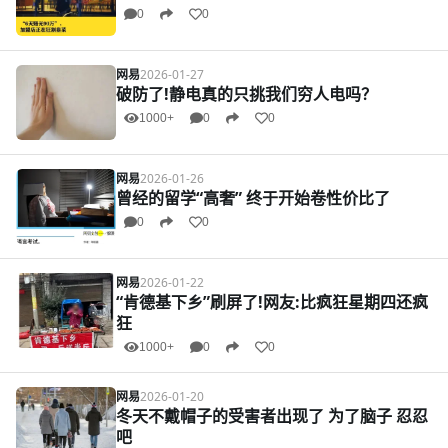
0
0
网易
2026-01-27
破防了!静电真的只挑我们穷人电吗？
1000+
0
0
网易
2026-01-26
曾经的留学“高奢” 终于开始卷性价比了
0
0
网易
2026-01-22
“肯德基下乡”刷屏了!网友:比疯狂星期四还疯
狂
1000+
0
0
网易
2026-01-20
冬天不戴帽子的受害者出现了 为了脑子 忍忍
吧