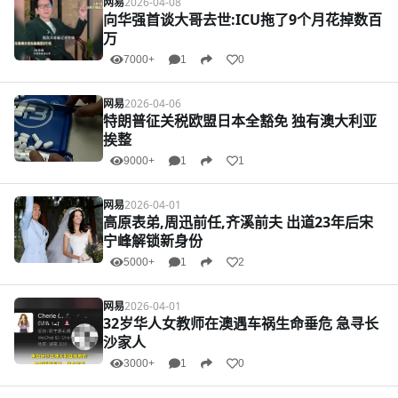
网易
2026-04-08
向华强首谈大哥去世:ICU拖了9个月花掉数百
万
7000+
1
0
网易
2026-04-06
特朗普征关税欧盟日本全豁免 独有澳大利亚
挨整
9000+
1
1
网易
2026-04-01
高原表弟,周迅前任,齐溪前夫 出道23年后宋
宁峰解锁新身份
5000+
1
2
网易
2026-04-01
32岁华人女教师在澳遇车祸生命垂危 急寻长
沙家人
3000+
1
0