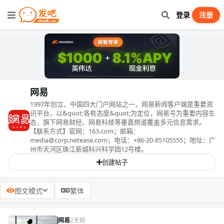
登录
注册
网易
1997年创立，中国四大门户网站之一，网易新闻客户端是重要资
讯平台，以&quot;各有态度&quot;为定位，网易号为重要内容生
态，旗下网易财经、网易科技等垂直频道覆盖多元信息需求。
【联系方式】官网：163.com；邮箱：
media@corp.netease.com；电话：+86-20-85105555；地址：广
州市天河区珠江新城科兴科学园12号楼。
创建帖子
图文模式
繁体
网易
2天前