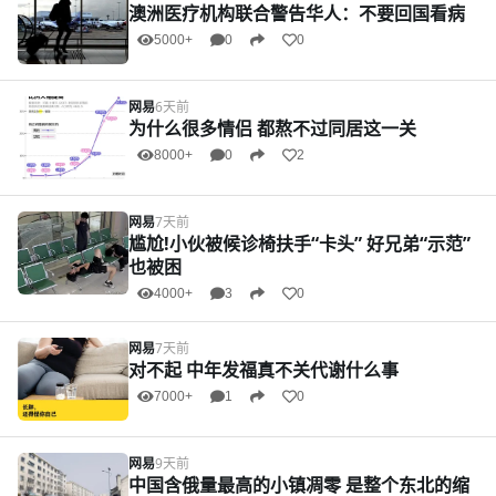
澳洲医疗机构联合警告华人：不要回国看病
5000+
0
0
网易
6天前
为什么很多情侣 都熬不过同居这一关
8000+
0
2
网易
7天前
尴尬!小伙被候诊椅扶手“卡头” 好兄弟“示范”
也被困
4000+
3
0
网易
7天前
对不起 中年发福真不关代谢什么事
7000+
1
0
网易
9天前
中国含俄量最高的小镇凋零 是整个东北的缩