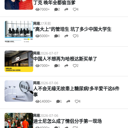
丁克 晚年全都偷当爹
7000+
2
4
网易
27天前
“高大上”的管培生 坑了多少中国大学生
5000+
0
3
网易
2026-07-07
中国人不想再为哈根达斯买单了
7000+
0
2
网易
2026-07-06
人不会无缘无故患上糖尿病!多半爱干这6件
事
14000+
1
4
网易
2026-07-06
迪士尼怎么成了情侣分手第一现场