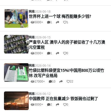
网易
2026-06-18
世界杯上进一个球 梅西能赚多少钱?
5000+
1
1
网易
2026-06-15
严查华人区 澳华人的房子被征收了十几万澳
元空置税
2000+
1
0
网易
2026-06-14
竹袋比塑料袋便宜15%!中国用800万公顷竹
林 改写产业格局
17000+
10
22
网易
2026-06-12
中国教师 正在批量减少 铁饭碗也过剩了
3000+
2
0