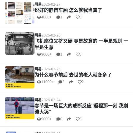
网易
2026-02-27
说好的静音车厢 怎么就我当真了
4000+
1
0
网易
2026-02-26
飞机座位又挤又硬 竟是故意的 一半是规则 一
半是生意
9000+
1
3
网易
2026-02-25
为什么春节前后 去世的老人就变多了
11000+
2
2
网易
2026-02-24
春节是一场巨大的戒断反应“返程那一刻 我崩
溃大哭”
9000+
0
8