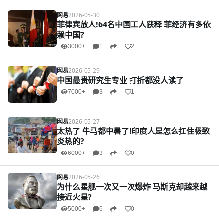
网易
2026-05-30
菲律宾放人!64名中国工人获释 菲经济有多依
赖中国?
3000+
1
2
网易
2026-05-29
中国最贵研究生专业 打折都没人读了
7000+
3
1
网易
2026-05-27
太热了 牛马都中暑了!印度人是怎么扛住极致
炎热的?
6000+
3
0
网易
2026-05-26
为什么星舰一次又一次爆炸 马斯克却越来越
接近火星?
5000+
6
0