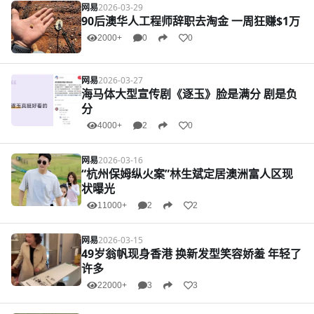
网易
2026-03-29
90后澳华人工程师辞职去淘金 一周狂赚$1万
2000+
0
0
网易
2026-03-27
海马体大型宣传剧《逐玉》脸是满分 剧是负
分
4000+
2
0
网易
2026-03-16
“杭州保姆纵火案”林生斌定居澳洲富人区现
状曝光
11000+
2
2
网易
2026-03-15
49岁翁帆现身香港 换新发型笑容娇羞 年轻了
许多
22000+
3
3