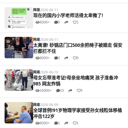
网易
2026-06-11
现在的国内小学老师活得太卑微了!
6000+
0
1
网易
2026-06-11
太离谱! 砂锅店门口500余把椅子被顺走 保安
拦都拦不住
8000+
2
0
网易
2026-06-10
母女忘带准考证!母亲坐地痛哭 孩子准备冲
985 网友炸锅
16000+
15
5
网易
2026-06-09
全球首例!91岁物理学家接受孙女线粒体移植
冲击122岁
6000+
1
1