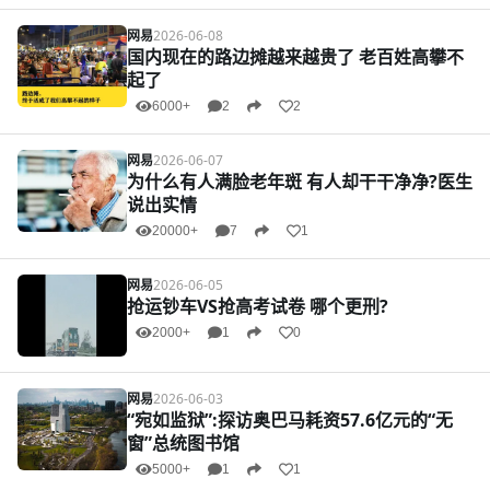
网易
2026-06-08
国内现在的路边摊越来越贵了 老百姓高攀不
起了
6000+
2
2
网易
2026-06-07
为什么有人满脸老年斑 有人却干干净净?医生
说出实情
20000+
7
1
网易
2026-06-05
抢运钞车VS抢高考试卷 哪个更刑?
2000+
1
0
网易
2026-06-03
“宛如监狱”:探访奥巴马耗资57.6亿元的“无
窗”总统图书馆
5000+
1
1