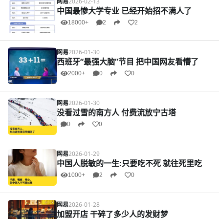
网易
2026-02-13
中国最惨大学专业 已经开始招不满人了
18000+
2
2
网易
2026-01-30
西班牙“最强大脑”节目 把中国网友看懵了
2000+
0
0
网易
2026-01-30
没看过雪的南方人 付费流放宁古塔
0
0
网易
2026-01-29
中国人脱敏的一生:只要吃不死 就往死里吃
1000+
2
0
网易
2026-01-28
加盟开店 干碎了多少人的发财梦