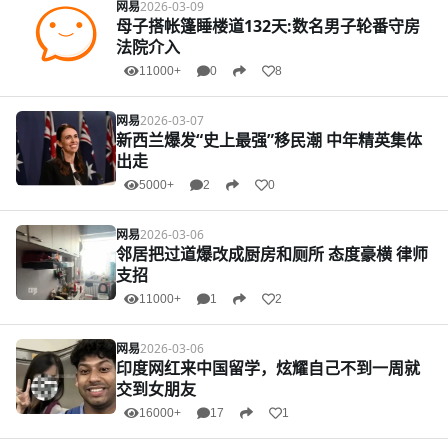
网易
2026-03-09
母子搭帐篷睡楼道132天:数名男子轮番守房
法院介入
11000+
0
8
网易
2026-03-07
新西兰爆发“史上最强”移民潮 中年精英集体
出走
5000+
2
0
网易
2026-03-06
邻居把过道爆改成厨房和厕所 态度豪横 律师
支招
11000+
1
2
网易
2026-03-06
印度网红来中国留学，炫耀自己不到一周就
交到女朋友
16000+
17
1