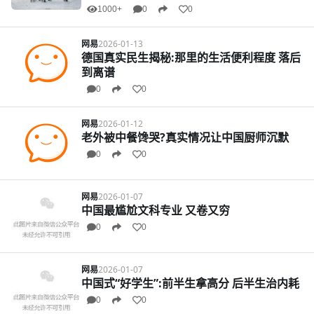
1000+
0
0
网易
2026-01-13
德国真实民生揭秘:那里的生活便利程度 落后
到离谱
0
0
网易
2026-01-12
老外被中餐馋哭?真实情况让中国厨师沉默
0
0
网易
2026-01-07
中国最尴尬文科专业 又卷又穷
0
0
网易
2026-01-07
中国式“好学生”:前半生拿高分 后半生治内耗
0
0