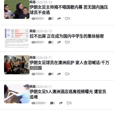
网易
2026-03-14
伊朗女足主帅揭不唱国歌内幕 若无国内施压
球员不会逃
9000+
2
3
网易
2026-03-13
拉不出屎 正在成为国内中学生的集体秘密
8000+
2
2
网易
2026-03-11
伊朗女足球员在澳洲庇护 家人含泪喊话:千万
别回国
7000+
9
1
网易
2026-03-11
伊朗女足5人澳洲酒店逃离视频曝光 遭官员
追堵
10000+
1
3