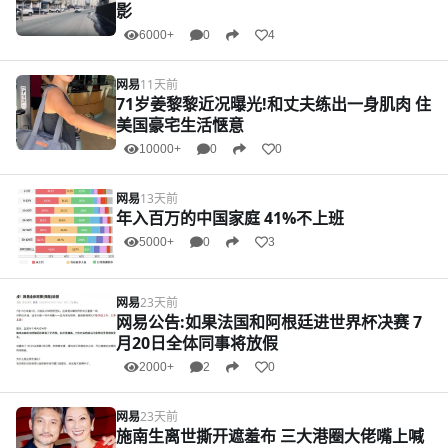
影
6000+
0
4
网易
11天前
71岁姜黎黎近况曝光!和丈夫练出一身肌肉 住
美国豪宅生活惬意
10000+
0
0
网易
13天前
年入百万的中国家庭 41%不上班
5000+
0
3
网易
23天前
网易公告:如果法国和阿根廷进世界杯决赛 7
月20日全体同事将放假
2000+
2
0
网易
23天前
施南生离世撕开遮羞布 三大港圈大佬嘴上喊