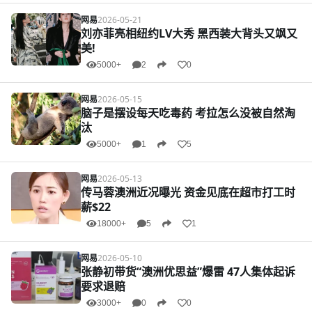
网易
2026-05-21
刘亦菲亮相纽约LV大秀 黑西装大背头又飒又
美!
5000+
2
0
网易
2026-05-15
脑子是摆设每天吃毒药 考拉怎么没被自然淘
汰
5000+
1
5
网易
2026-05-13
传马蓉澳洲近况曝光 资金见底在超市打工时
薪$22
18000+
5
1
网易
2026-05-10
张静初带货“澳洲优思益”爆雷 47人集体起诉
要求退赔
3000+
0
0