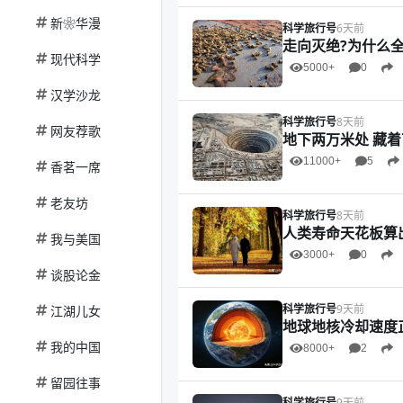
新❀华漫
科学旅行号
6天前
走向灭绝?为什么
现代科学
5000+
0
汉学沙龙
科学旅行号
8天前
网友荐歌
地下两万米处 藏着
11000+
5
香茗一席
老友坊
科学旅行号
8天前
人类寿命天花板算出
我与美国
3000+
0
谈股论金
科学旅行号
9天前
江湖儿女
地球地核冷却速度
我的中国
8000+
2
留园往事
科学旅行号
9天前