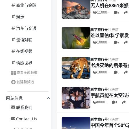
商业与金融
无人机在8861米
11000+
2
娱乐
汽车与交通
科学旅行号
11天前
难以置信!科学家发
谜语对联
10000+
7
在线视频
科学旅行号
13天前
情感世界
老虎灭绝的后果有
查看全部频道
18000+
5
创建新频道
科学旅行号
14天前
宇航员能在太空过
网站信息
8000+
1
联系我们
Contact Us
科学旅行号
14天前
中国今年首个50