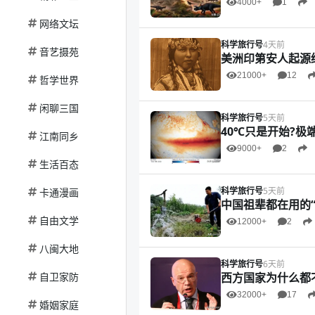
4000+
1
网络文坛
科学旅行号
4天前
音艺摄苑
美洲印第安人起源终
21000+
12
哲学世界
闲聊三国
科学旅行号
5天前
40℃只是开始?极
江南同乡
9000+
2
生活百态
科学旅行号
5天前
卡通漫画
中国祖辈都在用的“
自由文学
12000+
2
八闽大地
科学旅行号
6天前
自卫家防
西方国家为什么都不
32000+
17
婚姻家庭