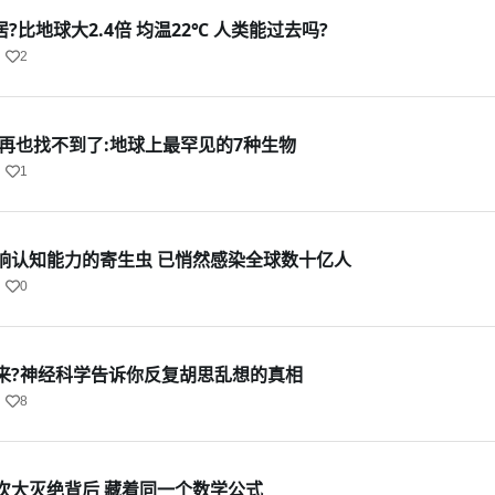
?比地球大2.4倍 均温22℃ 人类能过去吗?
2
再也找不到了:地球上最罕见的7种生物
1
响认知能力的寄生虫 已悄然感染全球数十亿人
0
来?神经科学告诉你反复胡思乱想的真相
8
次大灭绝背后 藏着同一个数学公式