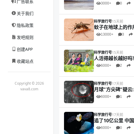
广告联系
3000+
0
关于我们
科学旅行号
15天前
隐私政策
蚊子在地球上的作
13000+
3
发吧规则
创建APP
科学旅行号
15天前
人活得越长越好吗?
收藏站点
6000+
2
Copyright © 2026
科学旅行号
17天前
月球"方尖碑"疑云
vava8.com
6000+
1
科学旅行号
17天前
追了10亿公里 中
6000+
0