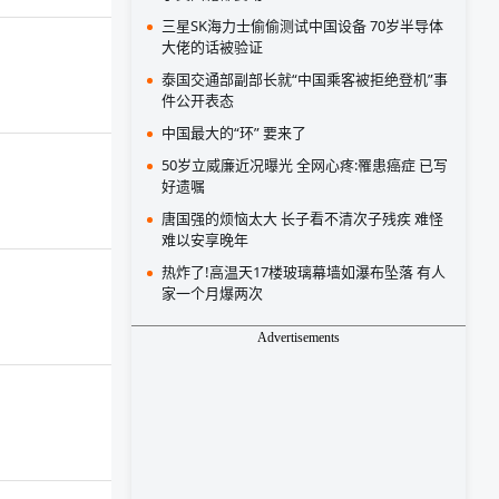
三星SK海力士偷偷测试中国设备 70岁半导体
大佬的话被验证
泰国交通部副部长就“中国乘客被拒绝登机”事
件公开表态
中国最大的“环” 要来了
50岁立威廉近况曝光 全网心疼:罹患癌症 已写
好遗嘱
唐国强的烦恼太大 长子看不清次子残疾 难怪
难以安享晚年
热炸了!高温天17楼玻璃幕墙如瀑布坠落 有人
家一个月爆两次
Advertisements