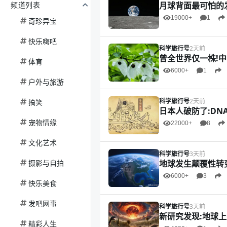
频道列表
月球背面最可怕的
19000+
1
奇珍异宝
快乐嗨吧
科学旅行号
2天前
曾全世界仅一株!
体育
6000+
1
户外与旅游
科学旅行号
2天前
搞笑
日本人破防了:DN
宠物情缘
22000+
8
文化艺术
科学旅行号
3天前
摄影与自拍
地球发生颠覆性转变
6000+
3
快乐美食
发吧网事
科学旅行号
3天前
新研究发现:地球上
精彩人生