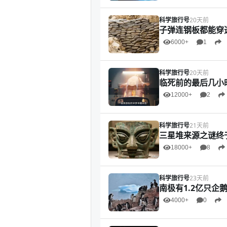
科学旅行号
20天前
子弹连钢板都能穿
6000+
1
科学旅行号
20天前
临死前的最后几小
12000+
2
科学旅行号
21天前
三星堆来源之谜终
18000+
8
科学旅行号
23天前
南极有1.2亿只企
4000+
0