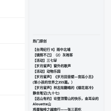
热门原创
【台湾纪行 9】雨中北埔
【镜照不己】（2）灰袍客
【活动】三七🐷
【岁月留声】窗外的歌声
【活动】动物乐园
【岁月留声】《岁月回音壁—宫廷小丑》
(笨小孩的世界之355篇。）
【岁月留声】林志炫翻唱的《烟花易冷》
静坐笔记(九十七)
【远山有约】论登顶雪山的快乐，金耳朵的
Alouette山
鸡蛋咖啡之越南行——张三逛吃