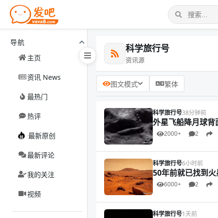
导航
科学旅行号
主页
资讯源
资讯 News
图文模式
繁体
最热门
科学旅行号
38分钟前
热评
外星飞船降月球背
2000+
2
最新原创
最新评论
科学旅行号
6小时前
50年前就已找到火
我的关注
6000+
2
视频
科学旅行号
1天前