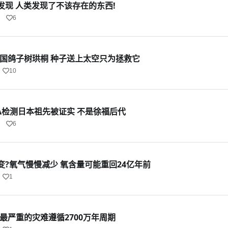
发现 人类发现了不该存在的东西!
6
中国鸽子树珙桐 种子送上太空只为拯救它
10
A检测日本祖先被证实 不是徐福后代
6
?氧气慢慢减少 氧含量可能重回24亿年前
1
最严重的灾难遵循2700万年周期