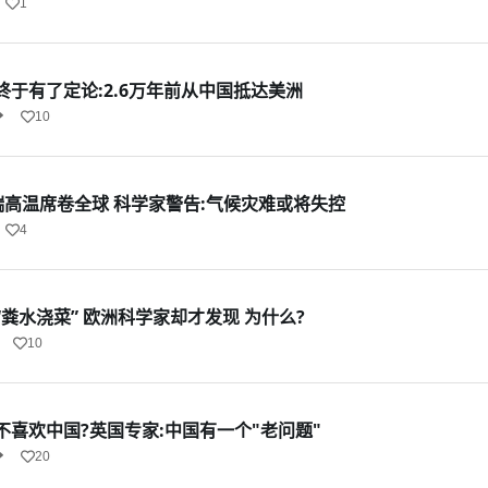
1
于有了定论:2.6万年前从中国抵达美洲
10
端高温席卷全球 科学家警告:气候灾难或将失控
4
粪水浇菜” 欧洲科学家却才发现 为什么?
10
喜欢中国?英国专家:中国有一个"老问题"
20