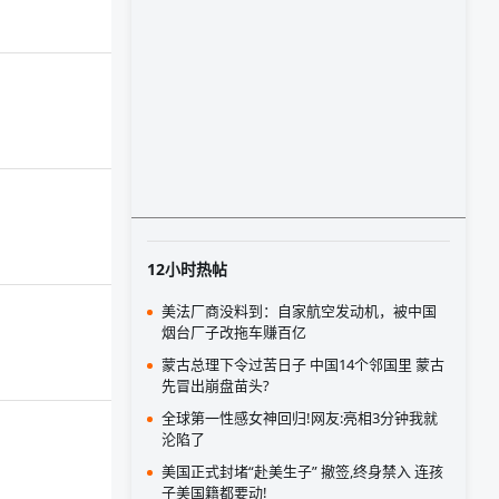
12小时热帖
美法厂商没料到：自家航空发动机，被中国
烟台厂子改拖车赚百亿
蒙古总理下令过苦日子 中国14个邻国里 蒙古
先冒出崩盘苗头?
全球第一性感女神回归!网友:亮相3分钟我就
沦陷了
美国正式封堵“赴美生子” 撤签,终身禁入 连孩
子美国籍都要动!