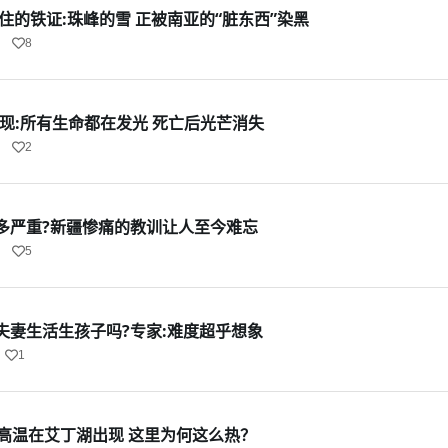
抓住的铁证:珠峰的雪 正被南亚的“脏东西”染黑
8
现:所有生命都在发光 死亡后光芒消失
2
多严重?新疆惨痛的教训让人至今难忘
5
夫妻生活生孩子吗?专家:难度超乎想象
1
℃高温在艾丁湖出现 这里为何这么热？