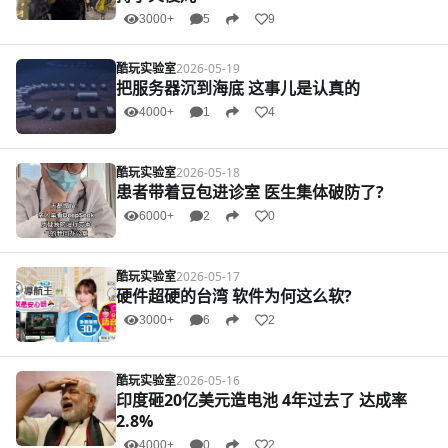
3000+
5
9
酷玩实验室
2026-05-19
把服务器沉到海底 这事儿是认真的
4000+
1
4
酷玩实验室
2026-05-18
患者带着豆包进诊室 医生集体破防了?
6000+
2
0
酷玩实验室
2026-05-17
硬件超硬的台湾 软件为何这么软?
3000+
6
2
酷玩实验室
2026-05-16
印度砸20亿美元造电池 4年过去了 达成率
2.8%
4000+
0
2