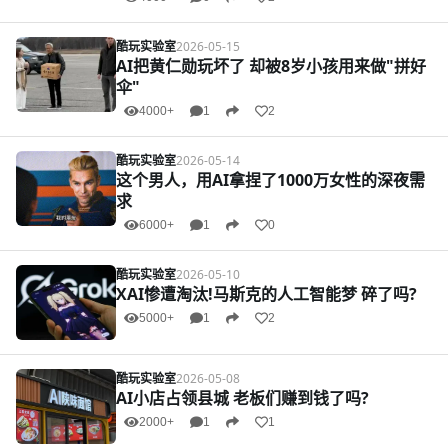
酷玩实验室
2026-05-15
AI把黄仁勋玩坏了 却被8岁小孩用来做"拼好
伞"
4000+
1
2
酷玩实验室
2026-05-14
这个男人，用AI拿捏了1000万女性的深夜需
求
6000+
1
0
酷玩实验室
2026-05-10
XAI惨遭淘汰!马斯克的人工智能梦 碎了吗?
5000+
1
2
酷玩实验室
2026-05-08
AI小店占领县城 老板们赚到钱了吗?
2000+
1
1