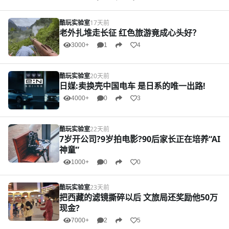
酷玩实验室
17天前
老外扎堆走长征 红色旅游竟成心头好？
3000+
1
4
酷玩实验室
20天前
日媒:卖换壳中国电车 是日系的唯一出路!
4000+
0
3
酷玩实验室
22天前
7岁开公司?9岁拍电影?90后家长正在培养“AI
神童”
1000+
0
0
酷玩实验室
23天前
把西藏的滤镜撕碎以后 文旅局还奖励他50万
现金?
7000+
2
5