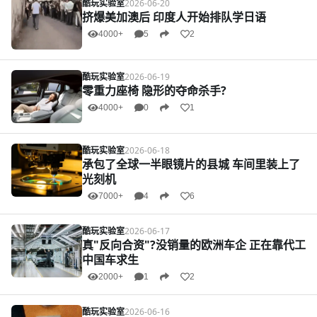
酷玩实验室
2026-06-20
挤爆美加澳后 印度人开始排队学日语
4000+
5
2
酷玩实验室
2026-06-19
零重力座椅 隐形的夺命杀手?
4000+
0
1
酷玩实验室
2026-06-18
承包了全球一半眼镜片的县城 车间里装上了
光刻机
7000+
4
6
酷玩实验室
2026-06-17
真"反向合资"?没销量的欧洲车企 正在靠代工
中国车求生
2000+
1
2
酷玩实验室
2026-06-16