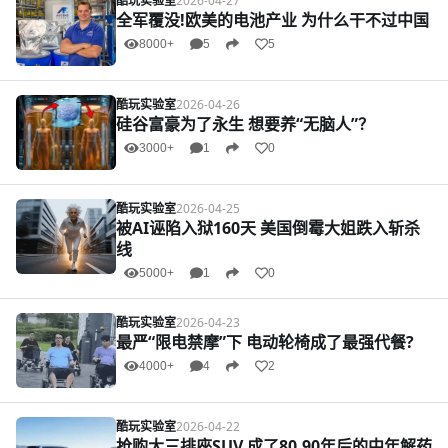
酷玩实验室
2026-04-27
全军覆没!欧美的电池产业 为什么干不过中国
8000+
5
5
酷玩实验室
2026-04-26
硅谷富豪为了永生 想要养“无脑人”？
3000+
1
0
酷玩实验室
2026-04-25
被AI诬陷入狱160天 美国倒霉大姐跌入斩杀
线
5000+
1
0
酷玩实验室
2026-04-23
最严“限电禁摩”下 电动轮椅成了最强代餐?
4000+
4
2
酷玩实验室
2026-04-22
抢购大三排座SUV 成了80,90年后的中年解药