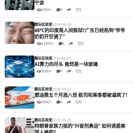
宁波
4000+
5
1
酷玩实验室
2026-06-03
48℃的印度是人间炼狱?广东已经热到“爷爷
奶奶开空调了”
11000+
6
2
酷玩实验室
2026-06-01
AI算力的尽头 竟然是一块玻璃
5000+
0
2
酷玩实验室
2026-05-27
燃油费五个月涨八倍 航司和乘客都被逼疯了!
2000+
0
0
酷玩实验室
2026-05-26
特朗普家族力挺的“兴奋剂奥运” 如何诱惑美
国人嗑药?