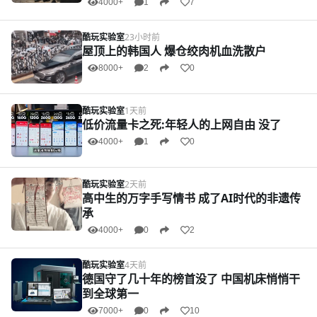
4000+
1
7
酷玩实验室
23小时前
屋顶上的韩国人 爆仓绞肉机血洗散户
8000+
2
0
酷玩实验室
1天前
低价流量卡之死:年轻人的上网自由 没了
4000+
1
0
酷玩实验室
2天前
高中生的万字手写情书 成了AI时代的非遗传
承
4000+
0
2
酷玩实验室
4天前
德国守了几十年的榜首没了 中国机床悄悄干
到全球第一
7000+
0
10