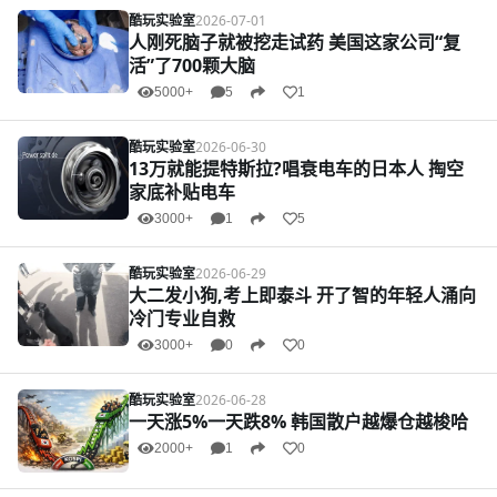
酷玩实验室
2026-07-01
人刚死脑子就被挖走试药 美国这家公司“复
活”了700颗大脑
5000+
5
1
酷玩实验室
2026-06-30
13万就能提特斯拉?唱衰电车的日本人 掏空
家底补贴电车
3000+
1
5
酷玩实验室
2026-06-29
大二发小狗,考上即泰斗 开了智的年轻人涌向
冷门专业自救
3000+
0
0
酷玩实验室
2026-06-28
一天涨5%一天跌8% 韩国散户越爆仓越梭哈
2000+
1
0