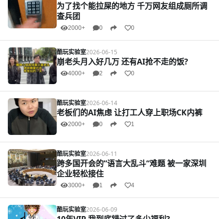
为了找个能拉屎的地方 千万网友组成厕所调
查兵团
2000+
0
0
酷玩实验室
2026-06-15
崩老头月入好几万 还有AI抢不走的饭?
4000+
2
0
酷玩实验室
2026-06-14
老板们的AI焦虑 让打工人穿上职场CK内裤
2000+
0
1
酷玩实验室
2026-06-11
跨多国开会的“语言大乱斗“难题 被一家深圳
企业轻松接住
3000+
1
4
酷玩实验室
2026-06-09