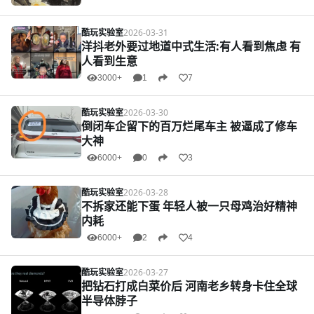
酷玩实验室
2026-03-31
洋抖老外要过地道中式生活:有人看到焦虑 有
人看到生意
3000+
1
7
酷玩实验室
2026-03-30
倒闭车企留下的百万烂尾车主 被逼成了修车
大神
6000+
0
3
酷玩实验室
2026-03-28
不拆家还能下蛋 年轻人被一只母鸡治好精神
内耗
6000+
2
4
酷玩实验室
2026-03-27
把钻石打成白菜价后 河南老乡转身卡住全球
半导体脖子