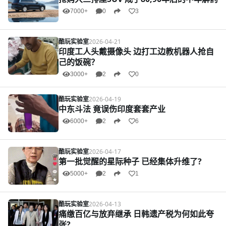
7000+
0
3
酷玩实验室
2026-04-21
印度工人头戴摄像头 边打工边教机器人抢自
己的饭碗？
3000+
2
0
酷玩实验室
2026-04-19
中东斗法 竟误伤印度套套产业
6000+
2
6
酷玩实验室
2026-04-17
第一批觉醒的星际种子 已经集体升维了?
5000+
2
1
酷玩实验室
2026-04-13
痛缴百亿与放弃继承 日韩遗产税为何如此夸
张?