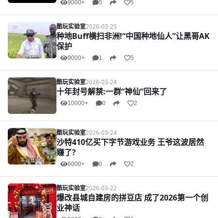
9000+
5
5
酷玩实验室
2026-03-25
种地Buff横扫非洲!“中国种地仙人”让黑哥AK
保护
9000+
1
5
酷玩实验室
2026-03-24
十年封号解禁:一群“神仙”回来了
10000+
0
2
酷玩实验室
2026-03-24
沙特410亿买下字节游戏业务 王爷这波居然
赚了?
6000+
0
2
酷玩实验室
2026-03-22
爆改县城自建房的拼豆店 成了2026第一个创
业神话