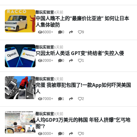
酷玩实验室
4天前
中国人瞧不上的“最廉价比亚迪” 如何让日本
人集体破防
6000+
0
9
酷玩实验室
6天前
只因太听人类话 GPT变“终结者”失控入侵
2000+
0
1
酷玩实验室
6天前
完蛋 我被罪犯包围了!一款App如何吓哭美国
人
7000+
1
2
酷玩实验室
8天前
人均GDP3万美元的韩国 年轻人挤爆“乞丐地
图”?
3000+
0
0