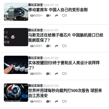
酷玩实验室
2026-07-10
移动宴席车 中国人自己的变形金刚
6000+
4
3
酷玩实验室
2026-07-07
马斯克还在给猴子植芯片 中国脑机接口已经
能刷医保了？
1000+
0
1
酷玩实验室
2026-07-05
实体按键回归!终于要和反人类设计说拜拜
了?
8000+
1
2
酷玩实验室
2026-07-03
世界杯用球每秒向裁判打500次报告 球胆来
自江苏淮安
4000+
0
2