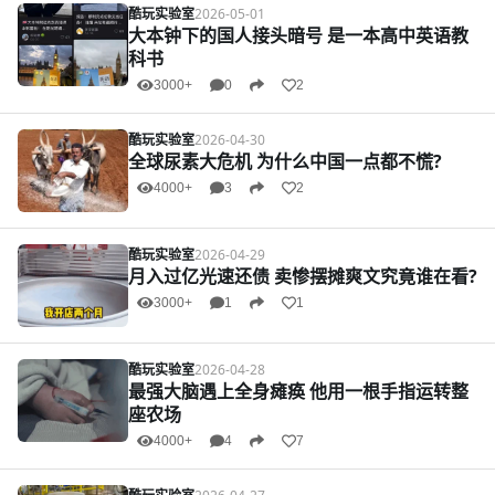
酷玩实验室
2026-05-01
大本钟下的国人接头暗号 是一本高中英语教
科书
3000+
0
2
酷玩实验室
2026-04-30
全球尿素大危机 为什么中国一点都不慌?
4000+
3
2
酷玩实验室
2026-04-29
月入过亿光速还债 卖惨摆摊爽文究竟谁在看?
3000+
1
1
酷玩实验室
2026-04-28
最强大脑遇上全身瘫痪 他用一根手指运转整
座农场
4000+
4
7