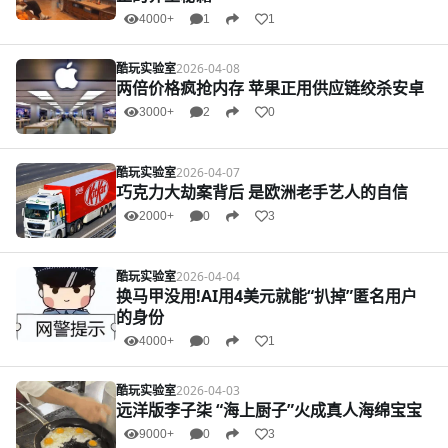
4000+
1
1
酷玩实验室
2026-04-08
两倍价格疯抢内存 苹果正用供应链绞杀安卓
3000+
2
0
酷玩实验室
2026-04-07
巧克力大劫案背后 是欧洲老手艺人的自信
2000+
0
3
酷玩实验室
2026-04-04
换马甲没用!AI用4美元就能“扒掉”匿名用户
的身份
4000+
0
1
酷玩实验室
2026-04-03
远洋版李子柒 “海上厨子”火成真人海绵宝宝
9000+
0
3