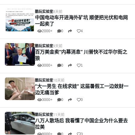
酷玩实验室
8天前
中国电动车开进海外矿坑 顺便把光伏和电网
一起卖了
2000+
0
4
酷玩实验室
9天前
百万美金卖“内幕消息” 川普快不过华尔街之
狼
3000+
0
1
酷玩实验室
10天前
“大一男生 在线求娃” 这届暑假工一边敛财一
边无痛当爹
3000+
0
0
酷玩实验室
11天前
八万人散场后 我看懂了中国企业为什么要去
拉美
8000+
0
3