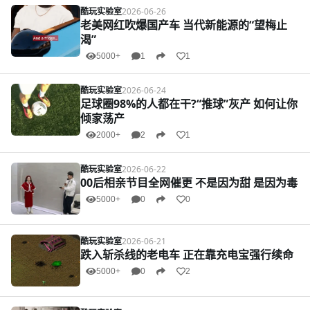
酷玩实验室
2026-06-26
老美网红吹爆国产车 当代新能源的“望梅止
渴”
5000+
1
1
酷玩实验室
2026-06-24
足球圈98%的人都在干?“推球”灰产 如何让你
倾家荡产
2000+
2
1
酷玩实验室
2026-06-22
00后相亲节目全网催更 不是因为甜 是因为毒
5000+
0
0
酷玩实验室
2026-06-21
跌入斩杀线的老电车 正在靠充电宝强行续命
5000+
0
2