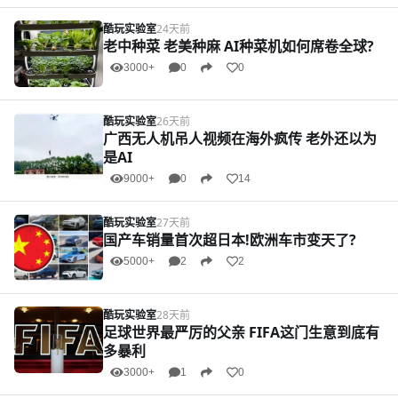
酷玩实验室
24天前
老中种菜 老美种麻 AI种菜机如何席卷全球?
3000+
0
0
酷玩实验室
26天前
广西无人机吊人视频在海外疯传 老外还以为
是AI
9000+
0
14
酷玩实验室
27天前
国产车销量首次超日本!欧洲车市变天了?
5000+
2
2
酷玩实验室
28天前
足球世界最严厉的父亲 FIFA这门生意到底有
多暴利
3000+
1
0