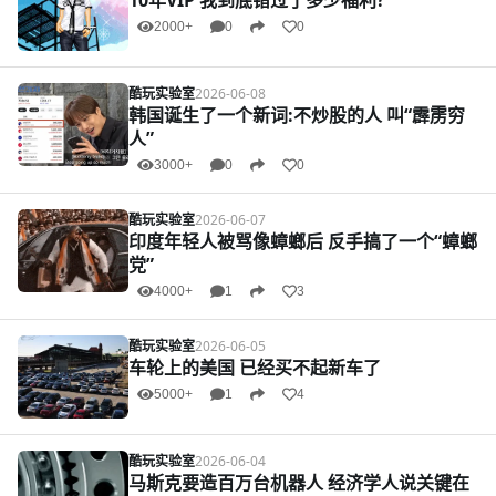
10年VIP 我到底错过了多少福利?
2000+
0
0
酷玩实验室
2026-06-08
韩国诞生了一个新词:不炒股的人 叫“霹雳穷
人”
3000+
0
0
酷玩实验室
2026-06-07
印度年轻人被骂像蟑螂后 反手搞了一个“蟑螂
党”
4000+
1
3
酷玩实验室
2026-06-05
车轮上的美国 已经买不起新车了
5000+
1
4
酷玩实验室
2026-06-04
马斯克要造百万台机器人 经济学人说关键在