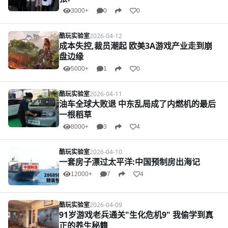
3000+
0
0
酷玩实验室
2026-04-12
成本失控,裁员潮起 欧美3A游戏产业走到崩
盘边缘
5000+
1
0
酷玩实验室
2026-04-11
油车全球大败退 中东乱局成了内燃机的最后
一根稻草
8000+
3
4
酷玩实验室
2026-04-10
一套房子漂过太平洋:中国预制房出海记
12000+
7
4
酷玩实验室
2026-04-09
91岁游戏老兵通关"生化危机9" 我偷学到真
正的养生秘籍