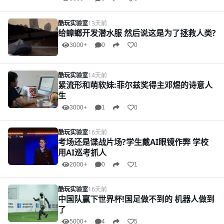
酷玩实验室
13天前
给蟑螂开发潜水服 然后说这是为了拯救人类?
3000+
0
0
酷玩实验室
14天前
紧流形和萌软妹:菲尔兹奖得主邓煜的诗意人
生
3000+
1
0
酷玩实验室
16天前
考场还是谍战片场?学生戴AI眼镜作弊 学校
用AI巡考抓人
2000+
0
1
酷玩实验室
16天前
中国队赢下世界杯!国足做不到的 机器人做到
了
5000+
4
5