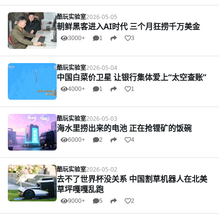
酷玩实验室
2026-05-05
朝鲜黑客进入AI时代 三个月狂捞千万美金
3000+
1
3
酷玩实验室
2026-05-04
中国白菜价卫星 让银行集体爱上“太空查账”
4000+
1
1
酷玩实验室
2026-05-03
海水里捞出来的电池 正在抢锂矿的饭碗
6000+
2
4
酷玩实验室
2026-05-02
去不了世界杯没关系 中国割草机器人在北美
草坪嘎嘎乱跑
9000+
5
2