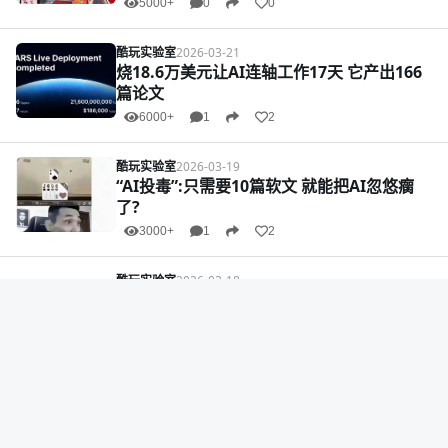
5000+
0
0
酷玩实验室
2026-03-21
烧18.6万美元让AI连轴工作17天 它产出166
篇论文
6000+
1
2
酷玩实验室
2026-03-19
“AI投毒”:只需要10篇软文 就能把AI忽悠瘸
了?
3000+
1
2
酷玩实验室
2026-03-18
陆媒:日元汇率创新低 美伊炸弹咋落到日本头
上?
4000+
1
5
酷玩实验室
2026-03-17
投资十亿美元进军F1 这事比亚迪能答应吗?
3000+
1
1