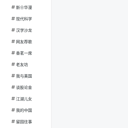
新❀华漫
现代科学
汉学沙龙
网友荐歌
香茗一席
老友坊
我与美国
谈股论金
江湖儿女
我的中国
留园往事