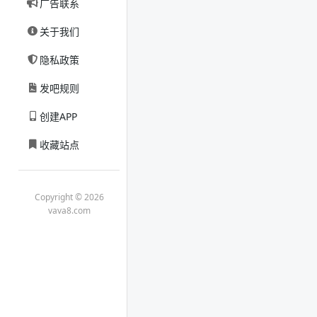
广告联系
关于我们
隐私政策
发吧规则
创建APP
收藏站点
Copyright © 2026
vava8.com