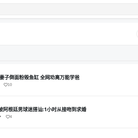
 妻子倒面粉毁鱼缸 全网劝离万能学爸
10
被阿根廷男球迷搭讪:1小时从接吻到求婚
4