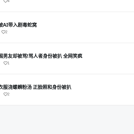
4
被AI带入剧毒蛇窝
2
国男友却被骂!骂人者身份被扒 全网笑疯
1
衣服浇螺蛳粉汤 正脸照和身份被扒
2