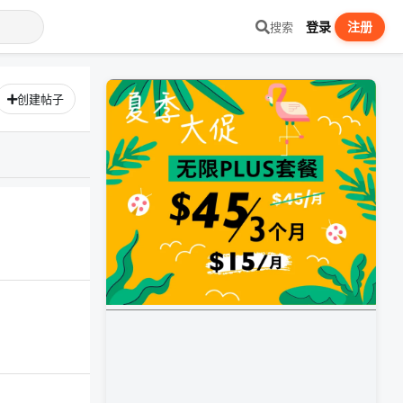
登录
注册
搜索
创建帖子