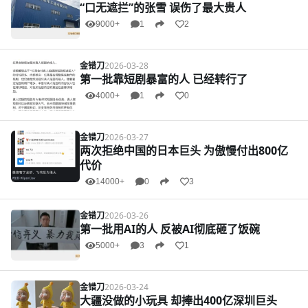
“口无遮拦”的张雪 误伤了最大贵人
9000+
1
2
金错刀
2026-03-28
第一批靠短剧暴富的人 已经转行了
4000+
1
0
金错刀
2026-03-27
两次拒绝中国的日本巨头 为傲慢付出800亿
代价
14000+
0
3
金错刀
2026-03-26
第一批用AI的人 反被AI彻底砸了饭碗
5000+
3
1
金错刀
2026-03-24
大疆没做的小玩具 却捧出400亿深圳巨头