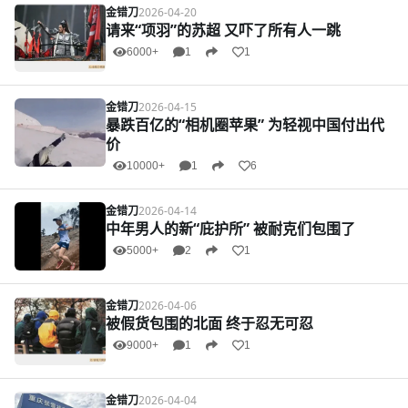
金错刀
2026-04-20
请来“项羽”的苏超 又吓了所有人一跳
6000+
1
1
金错刀
2026-04-15
暴跌百亿的“相机圈苹果” 为轻视中国付出代
价
10000+
1
6
金错刀
2026-04-14
中年男人的新“庇护所” 被耐克们包围了
5000+
2
1
金错刀
2026-04-06
被假货包围的北面 终于忍无可忍
9000+
1
1
金错刀
2026-04-04