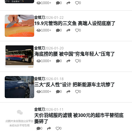
1000+
0
0
金错刀
2026-01-22
19.9元管饱的三文鱼 高端人设彻底崩了
1000+
0
0
金错刀
2026-01-20
海底捞的腰 被中国“穷鬼年轻人”压弯了
1000+
0
0
金错刀
2026-01-18
三大“反人性”设计 把新能源车主坑惨了
1000+
0
0
金错刀
2026-01-11
天价羽绒服的滤镜 被300元的超市平替彻底
撕碎了
0
0