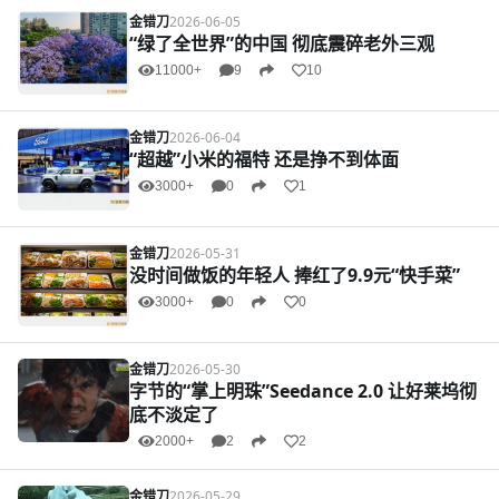
金错刀
2026-06-05
“绿了全世界”的中国 彻底震碎老外三观
11000+
9
10
金错刀
2026-06-04
“超越”小米的福特 还是挣不到体面
3000+
0
1
金错刀
2026-05-31
没时间做饭的年轻人 捧红了9.9元“快手菜”
3000+
0
0
金错刀
2026-05-30
字节的“掌上明珠”Seedance 2.0 让好莱坞彻
底不淡定了
2000+
2
2
金错刀
2026-05-29