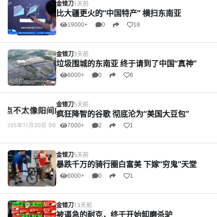
金错刀
1天前
比大疆更火的“中国特产” 横扫东南亚
19000+
0
18
金错刀
3天前
垃圾围城的东南亚 终于请到了中国“真神”
8000+
0
8
金错刀
5天前
疯狂降智的谷歌 彻底沦为“美国大豆包”
7000+
2
1
金错刀
5天前
暴跌千万的骑行圈白富美 下嫁“穷鬼”天堂
6000+
0
1
金错刀
13天前
被逼急的耐克，终于开始卸磨杀驴