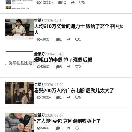
13000+
13
5
金错刀
2026-05-12
人均610万奖金的海力士 败给了这个中国女
人
4000+
1
1
金错刀
2026-05-10
爆粗口的李想 拖了理想后腿
5000+
5
2
金错刀
2026-05-09
看哭200万人的广东电影 后劲儿太大了
7000+
1
5
金错刀
2026-05-07
“万人迷”豆包 这回踢到铁板上了
5000+
1
1