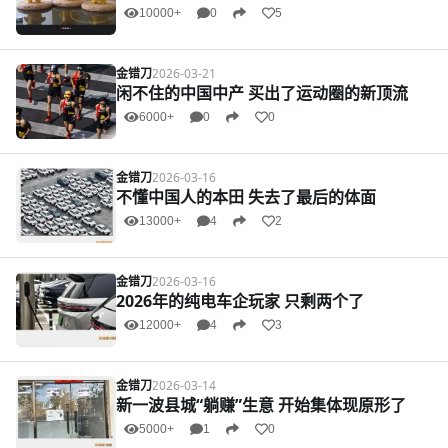
10000+
0
5
金错刀
2026-03-21
闲不住的中国中产 买出了运动圈的新顶流
6000+
0
0
金错刀
2026-03-16
不懂中国人的本田 失去了最后的体面
13000+
4
2
金错刀
2026-03-16
2026年的纯电车企玩家 只剩两个了
12000+
4
3
金错刀
2026-03-14
新一波县城“躺赚”生意 开始集体现原形了
5000+
1
0