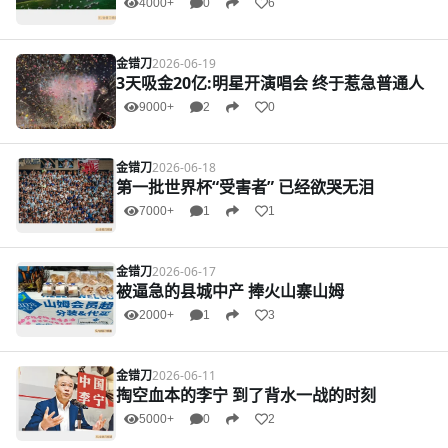
4000+
0
6
金错刀
2026-06-19
3天吸金20亿:明星开演唱会 终于惹急普通人
9000+
2
0
金错刀
2026-06-18
第一批世界杯“受害者” 已经欲哭无泪
7000+
1
1
金错刀
2026-06-17
被逼急的县城中产 捧火山寨山姆
2000+
1
3
金错刀
2026-06-11
掏空血本的李宁 到了背水一战的时刻
5000+
0
2