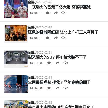
金错刀
2026-02-26
一夜爆火的香港千亿大佬 奇袭李嘉诚
8000+
0
4
金错刀
2026-02-23
狂飙的县城网红店 让北上广打工人穷哭了
6000+
1
0
金错刀
2026-02-21
越来越大的SUV 停车位快装不下了
11000+
0
0
金错刀
2026-02-18
全网最强嘴替 拯救了马年春晚的面子
15000+
0
2
金错刀
2026-02-12
差点退出中国的山姆“亲爹” 彻底开窍了