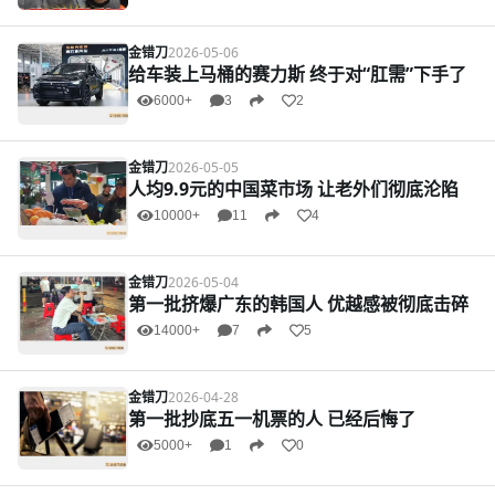
金错刀
2026-05-06
给车装上马桶的赛力斯 终于对“肛需”下手了
6000+
3
2
金错刀
2026-05-05
人均9.9元的中国菜市场 让老外们彻底沦陷
10000+
11
4
金错刀
2026-05-04
第一批挤爆广东的韩国人 优越感被彻底击碎
14000+
7
5
金错刀
2026-04-28
第一批抄底五一机票的人 已经后悔了
5000+
1
0