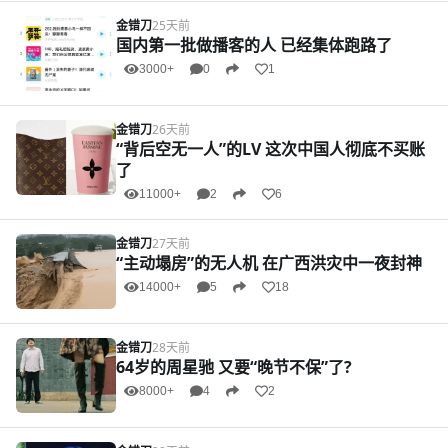
金错刀
25天前
国内第一批做播客的人 已经集体跑路了
3000+
0
1
金错刀
26天前
“背后空无一人”的LV 这次中国人彻底不买账
了
11000+
2
6
金错刀
27天前
“主动塌房”的无人机 在广西洪灾中一夜封神
14000+
5
18
金错刀
28天前
64岁的周星驰 又要“晚节不保”了?
8000+
4
2