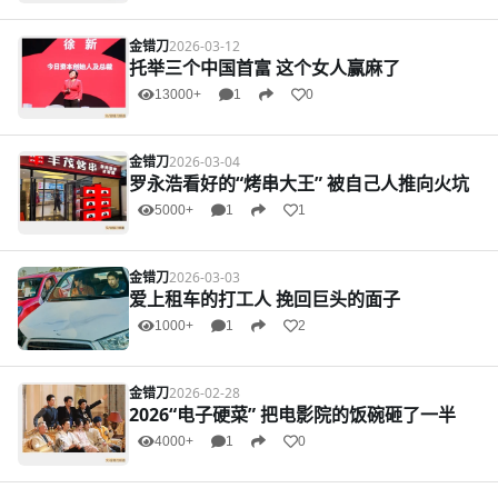
金错刀
2026-03-12
托举三个中国首富 这个女人赢麻了
13000+
1
0
金错刀
2026-03-04
罗永浩看好的“烤串大王” 被自己人推向火坑
5000+
1
1
金错刀
2026-03-03
爱上租车的打工人 挽回巨头的面子
1000+
1
2
金错刀
2026-02-28
2026“电子硬菜” 把电影院的饭碗砸了一半
4000+
1
0