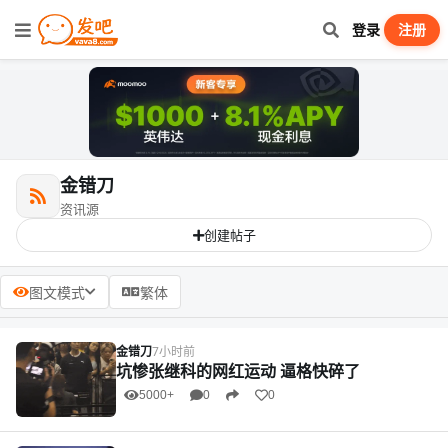
登录
注册
金错刀
资讯源
创建帖子
图文模式
繁体
金错刀
7小时前
坑惨张继科的网红运动 逼格快碎了
5000+
0
0