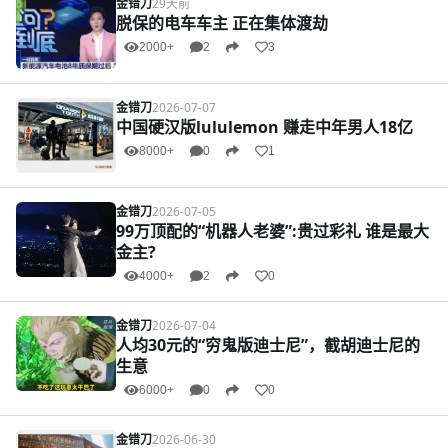
金错刀
29天前
脱保的电车车主 正在集体渡劫
2000+
2
3
金错刀
2026-07-07
中国硬汉版lululemon 赚走中年男人18亿
8000+
0
1
金错刀
2026-07-05
99万顶配的“机器人老婆”:贵过彩礼 谁是最大
金主?
4000+
2
0
金错刀
2026-07-04
人均30元的“穷鬼版迪士尼”，截胡迪士尼的
生意
6000+
0
0
金错刀
2026-06-30