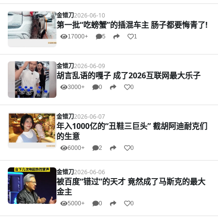
金错刀
2026-06-10
第一批“吃螃蟹”的插混车主 肠子都要悔青了!
17000+
5
1
金错刀
2026-06-09
胡言乱语的嘎子 成了2026互联网最大乐子
3000+
0
0
金错刀
2026-06-07
年入1000亿的“丑鞋三巨头” 截胡阿迪耐克们
的生意
6000+
2
0
金错刀
2026-06-06
被百度“错过”的天才 竟然成了马斯克的最大
金主
5000+
0
0