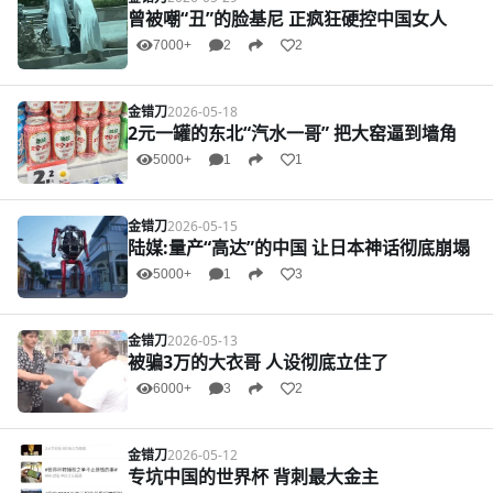
曾被嘲“丑”的脸基尼 正疯狂硬控中国女人
7000+
2
2
金错刀
2026-05-18
2元一罐的东北“汽水一哥” 把大窑逼到墙角
5000+
1
1
金错刀
2026-05-15
陆媒:量产“高达”的中国 让日本神话彻底崩塌
5000+
1
3
金错刀
2026-05-13
被骗3万的大衣哥 人设彻底立住了
6000+
3
2
金错刀
2026-05-12
专坑中国的世界杯 背刺最大金主