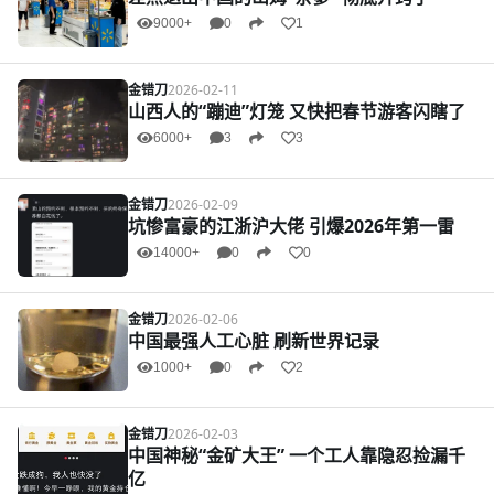
9000+
0
1
金错刀
2026-02-11
山西人的“蹦迪”灯笼 又快把春节游客闪瞎了
6000+
3
3
金错刀
2026-02-09
坑惨富豪的江浙沪大佬 引爆2026年第一雷
14000+
0
0
金错刀
2026-02-06
中国最强人工心脏 刷新世界记录
1000+
0
2
金错刀
2026-02-03
中国神秘“金矿大王” 一个工人靠隐忍捡漏千
亿