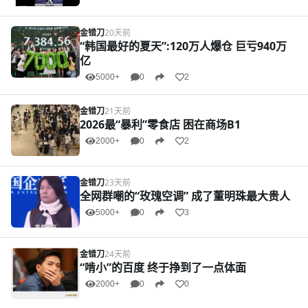
金错刀
20天前
“韩国最好的夏天”:120万人爆仓 巨亏940万
亿
5000+
0
2
金错刀
21天前
2026最“暴利”零食店 困在商场B1
2000+
0
2
金错刀
23天前
全网群嘲的“玫瑰空调” 成了董明珠最大贵人
5000+
0
3
金错刀
24天前
“啃小”的百度 终于挣到了一点体面
2000+
0
0