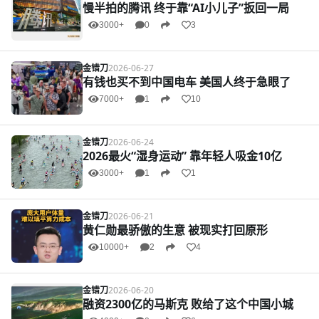
慢半拍的腾讯 终于靠“AI小儿子”扳回一局
3000+
0
3
金错刀
2026-06-27
有钱也买不到中国电车 美国人终于急眼了
7000+
1
10
金错刀
2026-06-24
2026最火“湿身运动” 靠年轻人吸金10亿
3000+
1
1
金错刀
2026-06-21
黄仁勋最骄傲的生意 被现实打回原形
10000+
2
4
金错刀
2026-06-20
融资2300亿的马斯克 败给了这个中国小城