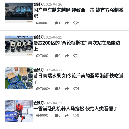
金错刀
2026-04-26
国产电车越来越胖 迎致命一击 被官方强制减
肥
8000+
1
5
金错刀
2026-04-25
暴跌200亿的“两轮特斯拉” 再次站在悬崖边
上
7000+
0
1
金错刀
2026-04-22
昔日高端水果 如今论斤卖的蓝莓 猪都快吃腻
了
7000+
3
4
金错刀
2026-04-21
一雪前耻的机器人马拉松 快给人类看懵了
8000+
6
9