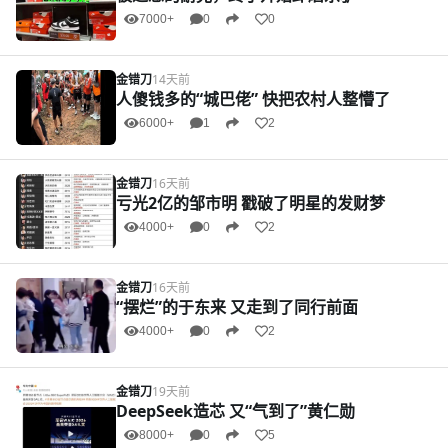
7000+
0
0
金错刀
14天前
人傻钱多的“城巴佬” 快把农村人整懵了
6000+
1
2
金错刀
16天前
亏光2亿的邹市明 戳破了明星的发财梦
4000+
0
2
金错刀
16天前
“摆烂”的于东来 又走到了同行前面
4000+
0
2
金错刀
19天前
DeepSeek造芯 又“气到了”黄仁勋
8000+
0
5