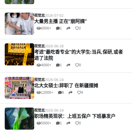
视觉志
2026-07-02
大量男主播 正在“崩阿姨”
6000+
1
2
视觉志
2026-06-28
考进“最吃香专业”的大学生:当兵,保研,或者
进了法院
4000+
1
0
视觉志
2026-06-24
北大女硕士:辞职了 在新疆摆摊
12000+
8
4
视觉志
2026-06-24
职场精英现状：上班五保户 下班暴发户
5000+
1
0