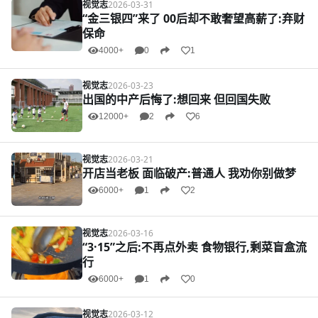
视觉志
2026-03-31
“金三银四”来了 00后却不敢奢望高薪了:弃财
保命
4000+
0
1
视觉志
2026-03-23
出国的中产后悔了:想回来 但回国失败
12000+
2
6
视觉志
2026-03-21
开店当老板 面临破产:普通人 我劝你别做梦
6000+
1
2
视觉志
2026-03-16
“3·15”之后:不再点外卖 食物银行,剩菜盲盒流
行
6000+
1
0
视觉志
2026-03-12