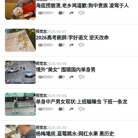
海底捞崩溃,老乡鸡道歉:狗中贵族 凌驾于人
5000+
2
2
视觉志
2026-06-07
2026高考刷屏:学好语文 逆天改命
3000+
2
1
视觉志
2026-06-06
境外“美女” 围猎国内单身男
8000+
0
2
视觉志
2026-06-04
单身中产男女现状:上班瞌睡虫 下班一条龙
5000+
2
3
视觉志
2026-05-30
杨梅塌房,蓝莓跳水:网红水果 黑历史