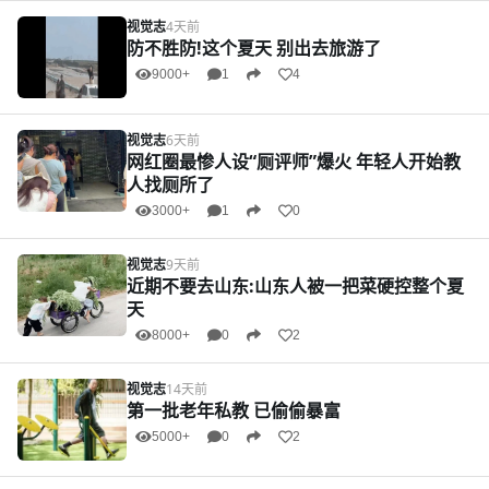
视觉志
4天前
防不胜防!这个夏天 别出去旅游了
9000+
1
4
视觉志
6天前
网红圈最惨人设“厕评师”爆火 年轻人开始教
人找厕所了
3000+
1
0
视觉志
9天前
近期不要去山东:山东人被一把菜硬控整个夏
天
8000+
0
2
视觉志
14天前
第一批老年私教 已偷偷暴富
5000+
0
2