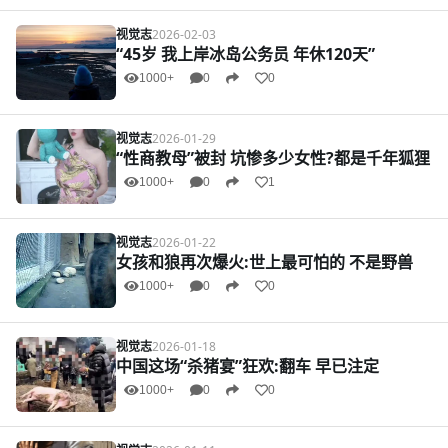
视觉志
2026-02-03
“45岁 我上岸冰岛公务员 年休120天”
1000+
0
0
视觉志
2026-01-29
“性商教母”被封 坑惨多少女性?都是千年狐狸
1000+
0
1
视觉志
2026-01-22
女孩和狼再次爆火:世上最可怕的 不是野兽
1000+
0
0
视觉志
2026-01-18
中国这场“杀猪宴”狂欢:翻车 早已注定
1000+
0
0