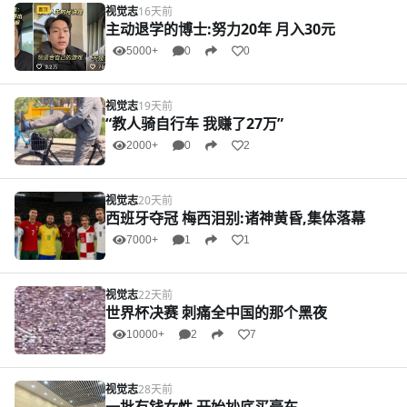
视觉志
16天前
主动退学的博士:努力20年 月入30元
5000+
0
0
视觉志
19天前
“教人骑自行车 我赚了27万”
2000+
0
2
视觉志
20天前
西班牙夺冠 梅西泪别:诸神黄昏,集体落幕
7000+
1
1
视觉志
22天前
世界杯决赛 刺痛全中国的那个黑夜
10000+
2
7
视觉志
28天前