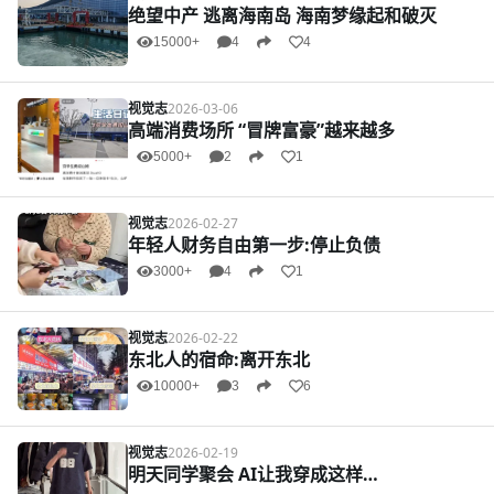
绝望中产 逃离海南岛 海南梦缘起和破灭
15000+
4
4
视觉志
2026-03-06
高端消费场所 “冒牌富豪”越来越多
5000+
2
1
视觉志
2026-02-27
年轻人财务自由第一步:停止负债
3000+
4
1
视觉志
2026-02-22
东北人的宿命:离开东北
10000+
3
6
视觉志
2026-02-19
明天同学聚会 AI让我穿成这样…