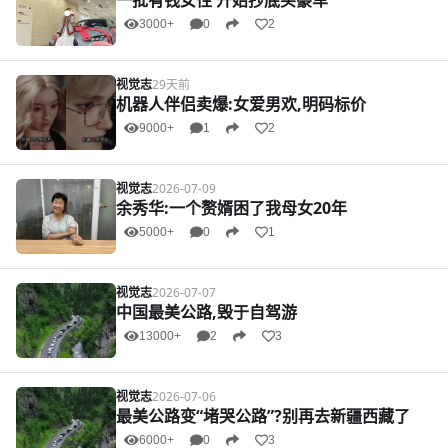
一批有钱女性 开始抄底买豪车
3000+
0
2
视觉志
29天前
机器人伴侣卖爆:女爱男欢,明码标价
9000+
1
2
视觉志
2026-07-09
余秀华:一个赘婿困了我母女20年
5000+
0
1
视觉志
2026-07-07
中国最美公路,毁于自驾游
13000+
2
3
视觉志
2026-07-06
最美公路变“堵哭公路”?别再去新疆西藏了
6000+
0
3