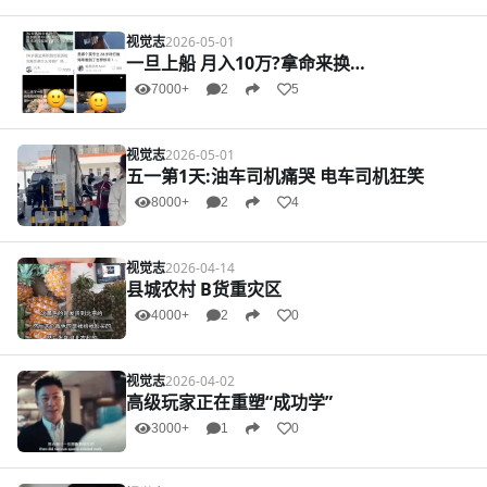
视觉志
2026-05-01
一旦上船 月入10万?拿命来换…
7000+
2
5
视觉志
2026-05-01
五一第1天:油车司机痛哭 电车司机狂笑
8000+
2
4
视觉志
2026-04-14
县城农村 B货重灾区
4000+
2
0
视觉志
2026-04-02
高级玩家正在重塑“成功学”
3000+
1
0