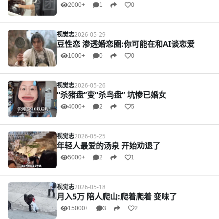
2000+
1
0
视觉志
2026-05-29
豆性恋 渗透婚恋圈:你可能在和AI谈恋爱
1000+
0
0
视觉志
2026-05-26
“杀猪盘”变“杀鸟盘” 坑惨已婚女
4000+
2
5
视觉志
2026-05-25
年轻人最爱的汤泉 开始劝退了
5000+
2
1
视觉志
2026-05-18
月入5万 陪人爬山:爬着爬着 变味了
15000+
3
2