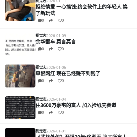
视觉志
2026-01-11
拒绝情爱 一心搞钱:约会软件上的年轻人 换
了新玩法
0
0
视觉志
2026-01-09
余华翻车 莫言莫言
0
0
视觉志
2026-01-06
草根网红 现在已经赚不到钱了
0
0
视觉志
2026-01-04
住3600万豪宅的富人 加入捡纸壳赛道
0
0
视觉志
2026-01-01