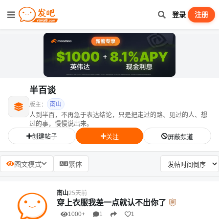
登录
注册
半百谈
南山
版主：
人到半百，不再急于表达结论，只是把走过的路、见过的人、想
过的事，慢慢说出来。
创建帖子
关注
屏蔽频道
图文模式
繁体
南山
25天前
穿上衣服我差一点就认不出你了
1000+
1
1