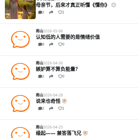
母亲节，后来才真正听懂《懂你》
2
1
南山
2026-05-06
认知低的人需要的是情绪价值
8
0
南山
2026-04-30
嫉妒算不算负能量？
2
0
南山
2026-04-28
说来也奇怪
2
1
南山
2026-04-25
缘起—— 兼答落飞兄