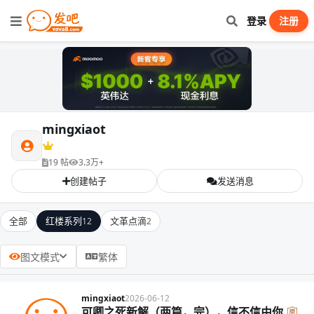
登录
注册
mingxiaot
19 帖
3.3万+
创建帖子
发送消息
全部
红楼系列
文革点滴
12
2
图文模式
繁体
mingxiaot
2026-06-12
可卿之死新解（两篇，完），信不信由你