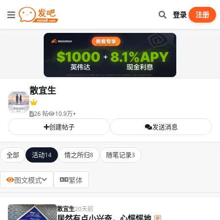
登录
注册
散宜生
26 帖
10.9万+
创建帖子
发送消息
全部
活动
情之所归
随笔记录
14
8
3
图文模式
繁体
散宜生
20天前
居然有点小兴奋，心怦怦地