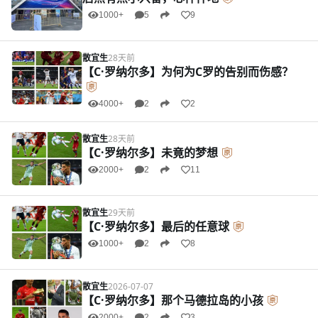
1000+
5
9
散宜生
28天前
【C·罗纳尔多】为何为C罗的告别而伤感？
4000+
2
2
散宜生
28天前
【C·罗纳尔多】未竟的梦想
2000+
2
11
散宜生
29天前
【C·罗纳尔多】最后的任意球
1000+
2
8
散宜生
2026-07-07
【C·罗纳尔多】那个马德拉岛的小孩
2000+
2
3