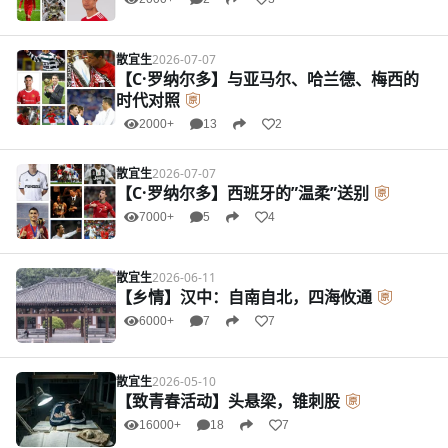
散宜生
2026-07-07
【C·罗纳尔多】与亚马尔、哈兰德、梅西的
时代对照
2000+
13
2
散宜生
2026-07-07
【C·罗纳尔多】西班牙的”温柔”送别
7000+
5
4
散宜生
2026-06-11
【乡情】汉中：自南自北，四海攸通
6000+
7
7
散宜生
2026-05-10
【致青春活动】头悬梁，锥刺股
16000+
18
7