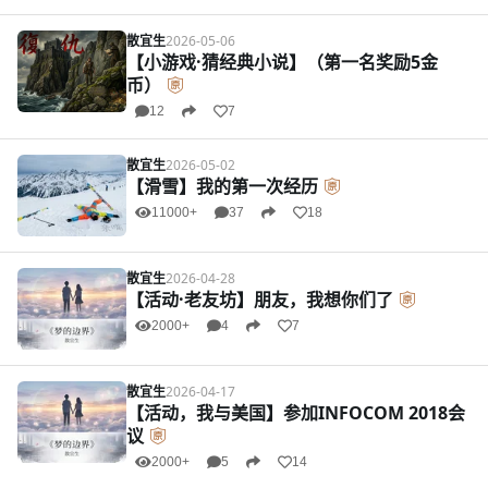
散宜生
2026-05-06
【小游戏·猜经典小说】（第一名奖励5金
币）
12
7
散宜生
2026-05-02
【滑雪】我的第一次经历
11000+
37
18
散宜生
2026-04-28
【活动·老友坊】朋友，我想你们了
2000+
4
7
散宜生
2026-04-17
【活动，我与美国】参加INFOCOM 2018会
议
2000+
5
14