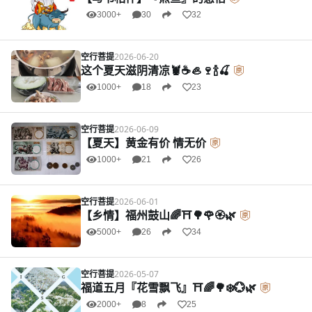
3000+
30
32
空行菩提
2026-06-20
这个夏天滋阴清凉🦞☕🦪🍷🍾🍒
1000+
18
23
空行菩提
2026-06-09
【夏天】黄金有价 情无价
1000+
21
26
空行菩提
2026-06-01
【乡情】福州鼓山🌈⛩️🌳🌹🏵️🌿
5000+
26
34
空行菩提
2026-05-07
福道五月『花雪飘飞』⛩️🌈🌳❄️💮🌿
2000+
8
25