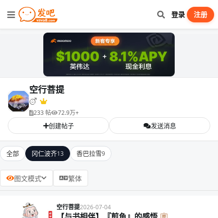
登录
注册
空行菩提
233 帖
72.9万+
创建帖子
发送消息
全部
冈仁波齐
香巴拉雪
13
9
图文模式
繁体
空行菩提
2026-07-04
【与书相伴】『煎鱼』的感悟