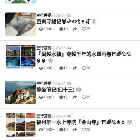
空行菩提
2026-05-05
芭刹寻鲳记🦞🦐🐟🍾🍷🍒
2000+
19
25
空行菩提
2026-05-04
『闽越水镇』穿越千年的水墨画卷⛩️🌈💦💦
🏮🏮
2000+
11
26
空行菩提
2026-04-09
静坐笔记(四十三)
4000+
11
25
空行菩提
2026-04-08
福州唯一水上寺院『金山寺』⛩️🌈💦⛵🌷
4000+
10
25