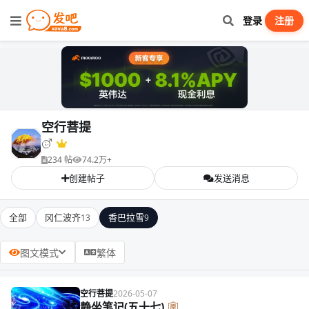
登录
注册
空行菩提
234 帖
74.2万+
创建帖子
发送消息
全部
冈仁波齐
香巴拉雪
13
9
图文模式
繁体
空行菩提
2026-05-07
静坐笔记(五十七)