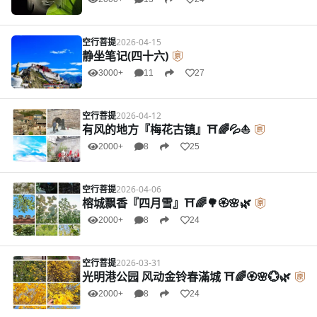
空行菩提
2026-04-15
静坐笔记(四十六)
3000+
11
27
空行菩提
2026-04-12
有风的地方『梅花古镇』⛩️🌈💦⛵
2000+
8
25
空行菩提
2026-04-06
榕城飘香『四月雪』⛩️🌈🌳🏵️🌸🌿
2000+
8
24
空行菩提
2026-03-31
光明港公园 风动金铃春滿城 ⛩️🌈🏵️🌸💮🌿
2000+
8
24