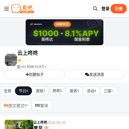
登录
注册
云上咚咚
143 帖
29.8万+
创建帖子
发送消息
全部
节日
游戏
咚咚
版务
活动
三国
8
7
6
5
4
1
图文模式
繁体
云上咚咚
2026-06-20
夏至