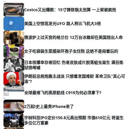
Costco又出爆款：15寸铸铁锅太划算 一上架被疯抢
美国上空惊现发光UFO 路人称比飞机大3倍
微波炉上过天宫的格兰仕 12万台冰箱却在美国烧出人命
女子吃袋装生菜感染环孢子虫住院 这绝不是闹着玩的
日本核爆幸存者回忆 伤者皮肤成片脱落蛆虫滋生 满目炼
狱很唏嘘
伊朗前总统炮轰主战派 只想着发国难财 革命卫队“其心可
诛”?
全球最难飞的高原航线 C919为何必须拿下?
2万起!史上最贵iPhone来了
宇树科技IPO定价150.8元高出预期 市值610亿元 将诞生
多位亿万富豪