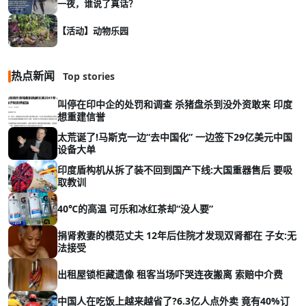
一夜，谁说了真话？
【活动】动物乐园
热点新闻
Top stories
叫停在印中企的处罚和调查 杀猪盘杀到没外资敢来 印度
想重建信誉
太荒诞了!马斯克一边“去中国化” 一边签下29亿美元中国
设备大单
印度盾构机从拆了装不回到国产下线:大国重器售后 要吸
取教训
40℃的高温 可乐和冰红茶却“没人要”
捐肾救妻的模范丈夫 12年后住院才发现双肾都在 子女:无
法接受
出租屋锁柜藏遗像 租客当场吓哭连夜搬离 索赔中介费
中国人在吃饭上越来越省了?6.3亿人点外卖 竟有40%订