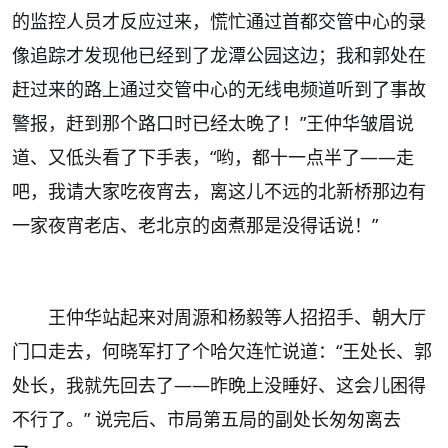
的监控人员才反应过来，慌忙通过首都交管中心的录
像追踪才发现他已经到了龙潭公园这边；我和郭处在
赶过来的路上通过交管中心的无线电频道听到了事故
警报，赶到那个路口时已经太晚了！”王仲华皱眉说
道、又低头看了下手表，“哟，都十一点半了——走
吧，我请大家吃夜宵去，离这儿不远的北新桥那边有
一家夜宵老店、老北京的卤煮那是没得话说！”
王仲华站起来对周源和杨毅等人招招手、朝大厅
门口走去，何晓军打了个哈欠连忙说道：“王处长、郭
处长，我就先回去了——昨晚上没睡好、这会儿困得
不行了。” 说完后、市局第五局的副处长匆匆离去