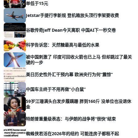
单低于15元
Jetstar手提行李新规 登机箱放头顶行李架要收费
谷歌传奇Jeff Dean今天离职 中国AI下一秒交卷
科学告诉您：天然糖最高与最低的水果
被中国刺激了 印度可回收火箭也已上马 但却跳过了最关
键的一步
美日历史性外汇干预内幕 欧洲央行为何“震惊”
中国车主终于不用再做“小白鼠”
59岁江珊满头白发步履蹒跚 胖到160斤 没单位也没退休
金
特朗普重量级表态：与伊朗的战争将“很快”结束
蜘蛛侠若活在2026年的纽约 可能连房子都租不起