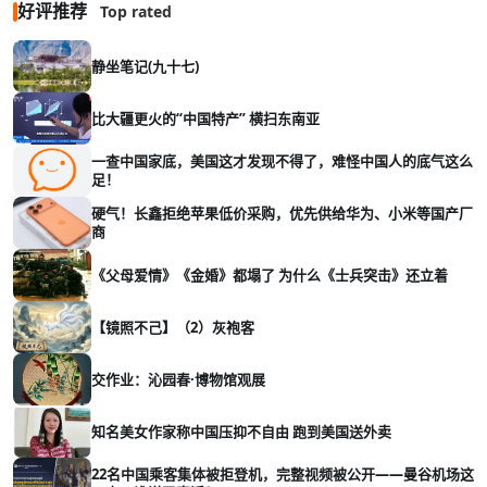
好评推荐
Top rated
静坐笔记(九十七)
比大疆更火的“中国特产” 横扫东南亚
一查中国家底，美国这才发现不得了，难怪中国人的底气这么
足！
硬气！长鑫拒绝苹果低价采购，优先供给华为、小米等国产厂
商
《父母爱情》《金婚》都塌了 为什么《士兵突击》还立着
【镜照不己】（2）灰袍客
交作业：沁园春·博物馆观展
知名美女作家称中国压抑不自由 跑到美国送外卖
22名中国乘客集体被拒登机，完整视频被公开——曼谷机场这