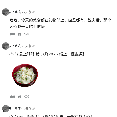
云上咚咚
·
29天前
·
哈哈，今天的美食都在礼物单上，卤煮都有！说实话，那个
卤煮我一直吃不惯😁
0
0
云上咚咚
·
29天前
·
(^-^) 云上咚咚 给 八峰2026 端上一碗馄饨！
0
0
云上咚咚
·
29天前
·
(^-^) 云上咚咚 给 八峰2026 送上一碗京华卤煮！