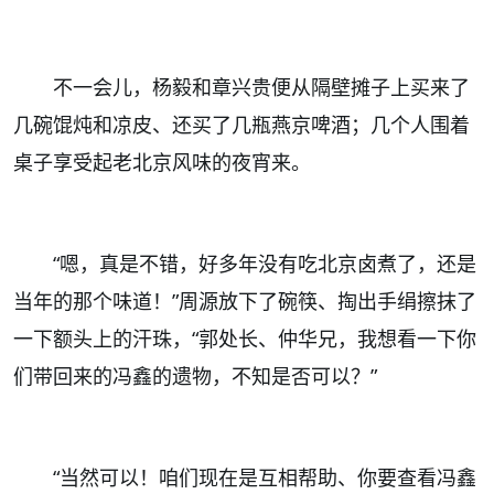
不一会儿，杨毅和章兴贵便从隔壁摊子上买来了
几碗馄炖和凉皮、还买了几瓶燕京啤酒；几个人围着
桌子享受起老北京风味的夜宵来。
“嗯，真是不错，好多年没有吃北京卤煮了，还是
当年的那个味道！”周源放下了碗筷、掏出手绢擦抹了
一下额头上的汗珠，“郭处长、仲华兄，我想看一下你
们带回来的冯鑫的遗物，不知是否可以？”
“当然可以！咱们现在是互相帮助、你要查看冯鑫