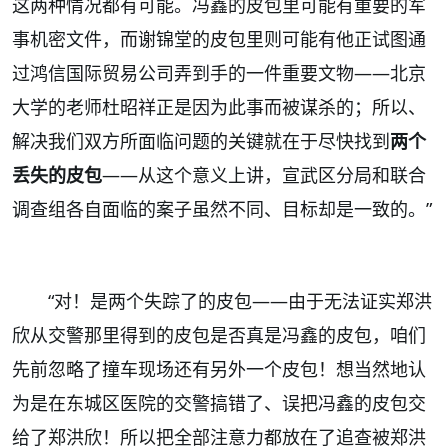
这两种情况都有可能。冯鑫的皮包里可能有重要的军
事机密文件，而谢锦堂的皮包里则可能有他正试图通
过鸿信国际贸易公司弄到手的一件重要文物——北京
大学的老师杜昭祥正是因为此事而被谋杀的；所以、
解决我们双方所面临问题的关键就在于尽快找到
两个
丢失的皮包
——从这个意义上讲，宣武区分局和联合
调查组各自面临的案子虽然不同、目标却是一致的。”
“
对！是两个失踪了的皮包——由于无法证实郑洪
欣从交警那里得到的皮包是否真是冯鑫的皮包，咱们
先前忽略了撞车现场还有另外一个皮包！想当然地认
为是在东城区医院的交警搞错了、误把冯鑫的皮包交
给了郑洪欣！所以把全部注意力都放在了追查被郑洪