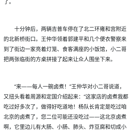
了。
十分钟后，两辆吉普车停在了北二环雍和宫附近
的北新桥街口。王仲华领着郭建平和几个便衣警察来
到了街边一家亮着灯笼、食客满座的小饭馆，小二哥
把两张临街的方桌拼接了起来让众人围坐下来。
“来——每人一碗卤煮！”王仲华对小二哥说道，
又扭头看着周源和定国介绍起来：“这家店的卤煮我都
吃过好多次了，做得好吃道地！杨队长肯定是吃过咱
北京的卤煮了，您二位可能还没吃过——这北京卤煮
啊，它里边儿有大肠、小肠、肺头、炸豆腐和切成小