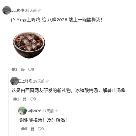
云上咚咚
·
29天前
·
(^-^) 云上咚咚 给 八峰2026 端上一碗酸梅汤！
1
0
云上咚咚
·
29天前
·
这是由西窗网友研发的新礼物，冰镇酸梅汤，解暑止渴😁
1
0
八峰2026
·
27天前
·
谢谢酸梅汤！及时解渴！
0
0