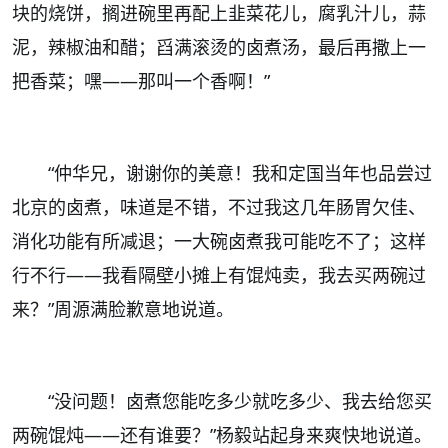
块的烧饼，搁进碗里再配上韭菜花儿，腐乳汁儿，蒜
泥，辣椒油和醋；舀满滚烫的卤煮汤，最后再撒上一
把香菜；嘿——那叫一个香啊！”
“
仲华兄，谢谢你的美意！我和定国当年也品尝过
北京的卤煮，味道是不错，不过我这几年肠胃欠佳、
消化功能有所减退；一大碗卤煮我可能吃不了；这样
行不行——我看隔壁小摊上有馄炖卖，我去买两碗过
来？”周源满脸歉意地说道。
“
没问题！卤煮您能吃多少就吃多少、我去给您买
两碗馄炖——还有谁要？”杨毅站起身来爽快地说道。