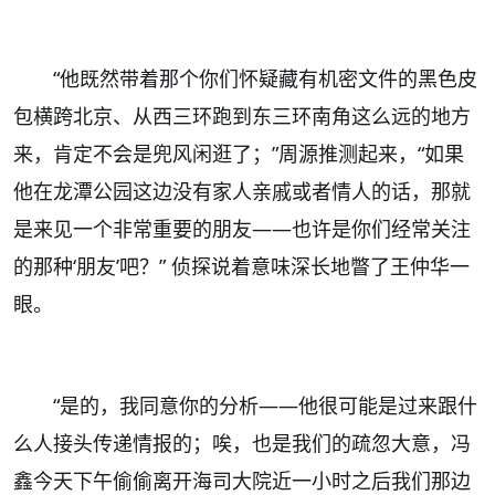
“他既然带着那个你们怀疑藏有机密文件的黑色皮
包横跨北京、从西三环跑到东三环南角这么远的地方
来，肯定不会是兜风闲逛了；”周源推测起来，“如果
他在龙潭公园这边没有家人亲戚或者情人的话，那就
是来见一个非常重要的朋友——也许是你们经常关注
的那种‘朋友’吧？” 侦探说着意味深长地瞥了王仲华一
眼。
“
是的，我同意你的分析——他很可能是过来跟什
么人接头传递情报的；唉，也是我们的疏忽大意，冯
鑫今天下午偷偷离开海司大院近一小时之后我们那边