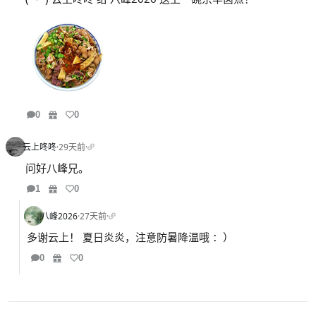
0
0
云上咚咚
·
29天前
·
问好八峰兄。
1
0
八峰2026
·
27天前
·
多谢云上！ 夏日炎炎，注意防暑降温哦 ：）
0
0