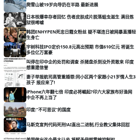
爬雪山被19岁向导扔在半路 最新进展
日本核爆幸存者回忆 伤者皮肤成片脱落蛆虫滋生 满目炼
狱很唏嘘
韩团ENHYPEN死忠日籍女粉丝 疑不堪连日被网暴直播轻
生身亡
宇树科技IPO定价150.8元高出预期 市值610亿元 将诞生
多位亿万富豪
叫停在印中企的处罚和调查 杀猪盘杀到没外资敢来 印度
想重建信誉
妻子举报航司高管重婚罪:同小区两个家跟小21岁情人生3
孩子 报应来了!
iPhone六年翻七倍 印度必将崛起?印六大家族布好渔网
中企不再上当了
印度:“不可思议”的国度
马斯克宣判代码死刑!AI直出二进制,行业教父集体回怼
美国做出迄今最大让步 将赋予伊朗霍峡控制权