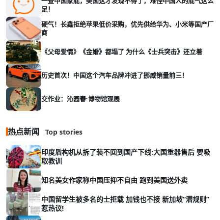
一查中国家底，美国这才发现不得了，难怪中国人的底气这么
足！
硬气！长鑫拒绝苹果低价采购，优先供给华为、小米等国产厂
商
《父母爱情》《金婚》都塌了 为什么《士兵突击》还立着
历史首次！中国这个汽车品牌冲进了挪威销量前三！
交作业：沁园春·博物馆观展
热点新闻
Top stories
印度盾构机从拆了装不回到国产下线:大国重器售后 要吸
取教训
知名美女作家称中国压抑不自由 跑到美国送外卖
中国留学生被多名的士拒载 加钱也不接 新加坡“潜规则”
惹热议!