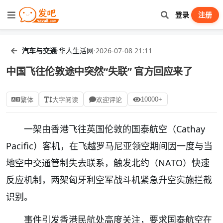
登录
注册
汽车与交通
·
华人生活网
·
2026-07-08 21:11
中国飞往伦敦途中突然“失联” 官方回应来了
10000+
繁体
大字阅读
欢迎评论
一架由香港飞往英国伦敦的国泰航空（Cathay
Pacific）客机，在飞越罗马尼亚领空期间因一度与当
地空中交通管制失去联系，触发北约（NATO）快速
反应机制，两架匈牙利空军战斗机紧急升空实施拦截
识别。
事件引发香港民航处高度关注，要求国泰航空在