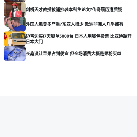
剑桥天才教授被锤抄袭本科生论文?传奇履历遭质疑
外国人狐臭多严重?东亚人很少 欧洲非洲人几乎都有
边骂边买!7天锁单5000台 日本人用钱包投票 比亚迪踹开
日本大门
长鑫没让苹果占到便宜 但全场消费大概是果粉买单