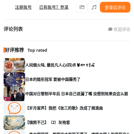
注册账号
已有账号？登录
登录后评论
评论列表
欢迎评论
好评推荐
Top rated
人间烟火味, 最抚凡人心(四)🍜🦞🐟🍷🍾🍒
日本的隐形冠军 要被中国薅秃了
中国对日管制半年后 日本自己说漏了嘴 没想到效果会这么狠
【岁月留声】我把《张三的歌》改成了摇滚曲
【镜照不己】（2）灰袍客