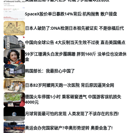
SpaceX股价单日暴跌14%背后:机构抛售 散户接盘
日本人破防了:DNA检测日本祖先被证实 不是徐福后代
中国向全球公告 4大反制当天生效不过夜 直击美国痛点
59岁江珊满头白发步履蹒跚 胖到160斤 没单位也没退休
金
韩国部长：我最担心中国了
日本82岁阿嬤两天跑一次医院 背后原因逼哭全网
德国火车停摆1小时 乘客砸窗透气 中国游客误机损失
4000元
月球背面最可怕的发现 人类发现了不该存在的东西!
奥运会办完国家破产?申奥形势逆转 奥委会急了!