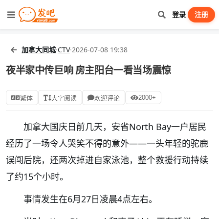
登录
注册
加拿大同城
·
CTV
·
2026-07-08 19:38
夜半家中传巨响 房主阳台一看当场震惊
2000+
繁体
大字阅读
欢迎评论
加拿大国庆日前几天，安省North Bay一户居民
经历了一场令人哭笑不得的意外——一头年轻的驼鹿
误闯后院，还两次掉进自家泳池，整个救援行动持续
了约15个小时。
事情发生在6月27日凌晨4点左右。