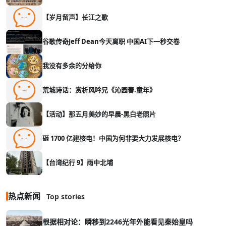
【岁月留声】长江之歌
谷歌传奇Jeff Dean今天离职 中国AI下一秒交卷
我没有多余的分给你
荒城诗话：赏析风吟兄《沁园春.童年》
【活动】那五月美妙的早晨-黑白老照片
砸 1700 亿建核电！中国为何非要大力发展核电？
【台湾纪行 9】雨中北埔
热点新闻
Top stories
根据相对论：瞬移到2246光年外能看见秦始皇吗