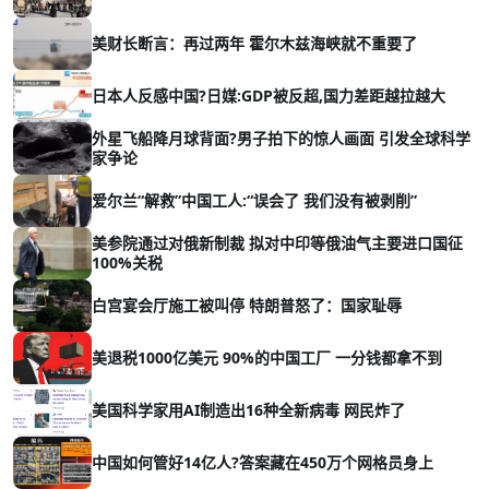
美财长断言：再过两年 霍尔木兹海峡就不重要了
日本人反感中国?日媒:GDP被反超,国力差距越拉越大
外星飞船降月球背面?男子拍下的惊人画面 引发全球科学
家争论
爱尔兰“解救”中国工人:“误会了 我们没有被剥削”
美参院通过对俄新制裁 拟对中印等俄油气主要进口国征
100%关税
白宫宴会厅施工被叫停 特朗普怒了：国家耻辱
美退税1000亿美元 90%的中国工厂 一分钱都拿不到
美国科学家用AI制造出16种全新病毒 网民炸了
中国如何管好14亿人?答案藏在450万个网格员身上