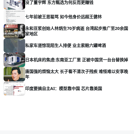
没了董宇辉 东方甄选为何反而更赚钱
七年前被王思聪骂 如今他身价远超王健林
永和豆浆创始人林炳生70岁病逝 台湾起步推广至20余国
家地区
私家车道惊现陌生人排便 业主索赔六罐啤酒
日本机床的焦虑:东南亚工厂里 正被中国货一台台替换掉
唐国强的烦恼太大 长子看不清次子残疾 难怪难以安享晚
年
印度要搞自主AI：模型靠中国 芯片靠美国