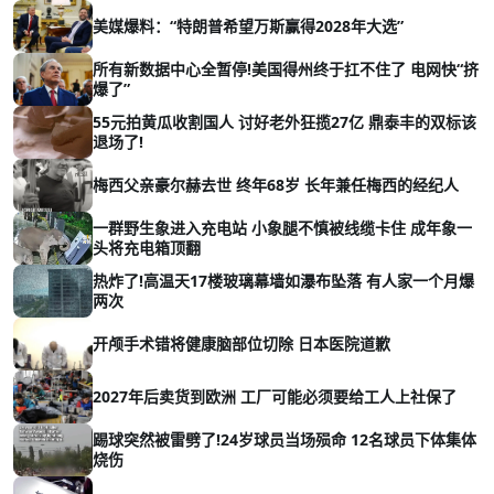
美媒爆料：“特朗普希望万斯赢得2028年大选”
所有新数据中心全暂停!美国得州终于扛不住了 电网快“挤
爆了”
55元拍黄瓜收割国人 讨好老外狂揽27亿 鼎泰丰的双标该
退场了!
梅西父亲豪尔赫去世 终年68岁 长年兼任梅西的经纪人
一群野生象进入充电站 小象腿不慎被线缆卡住 成年象一
头将充电箱顶翻
热炸了!高温天17楼玻璃幕墙如瀑布坠落 有人家一个月爆
两次
开颅手术错将健康脑部位切除 日本医院道歉
2027年后卖货到欧洲 工厂可能必须要给工人上社保了
踢球突然被雷劈了!24岁球员当场殒命 12名球员下体集体
烧伤